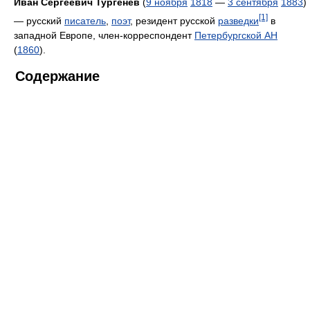
Ива́н Серге́евич Турге́нев
(
9 ноября
1818
—
3 сентября
1883
)
[1]
— русский
писатель
,
поэт
, резидент русской
разведки
в
западной Европе, член-корреспондент
Петербургской АН
(
1860
).
Содержание