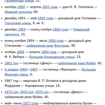
Гагаринская улица
, 12;
октябрь
1850
— апрель
1851 года
— дом И. Ф. Лопатина —
Невский проспект
, 68;
декабрь 1851 — май
1852 года
— доходный дом Гиллерме —
Гороховая улица
, 8, кв. 9;
декабрь
1853
— конец ноября
1854 года
—
Поварской
переулок
, 13;
конец ноября 1854 — июль
1856 года
— доходный дом
Степанова —
набережная реки Фонтанки
, 38;
ноябрь
1858
— апрель
1860 года
— доходный дом
Ф. К. Вебера —
Большая Конюшенная улица
, 13;
1861 год
— гостиница «Демут» —
набережная реки Мойки
, 40;
4 января
1864
—
1867
— гостиница «Франция» —
Большая
Морская улица
, 6;
1867 год — квартира В. П. Боткина в доходном доме
Фёдорова — Караванная улица, 14;
1872 год
;
1874 год
;
1876 год
— гостиница «Демут» —
набережная реки Мойки, 40;
май—июнь
1877 года
— меблированные комнаты Булье —