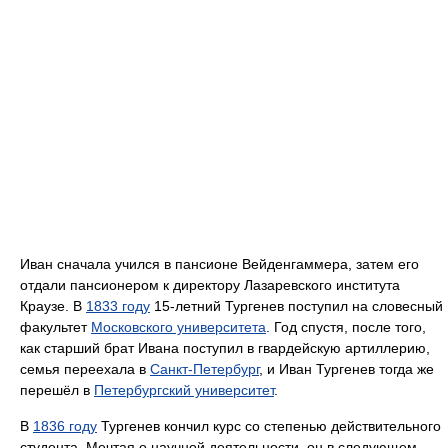
Иван сначала учился в пансионе Вейденгаммера, затем его
отдали пансионером к директору Лазаревского института
Краузе. В
1833 году
15-летний Тургенев поступил на словесный
факультет
Московского университета
. Год спустя, после того,
как старший брат Ивана поступил в гвардейскую артиллерию,
семья переехала в
Санкт-Петербург
, и Иван Тургенев тогда же
перешёл в
Петербургский университет
.
В
1836 году
Тургенев кончил курс со степенью действительного
студента. Мечтая о научной деятельности, он в следующем