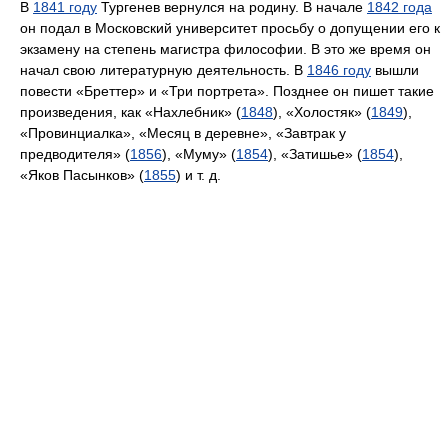
В
1841 году
Тургенев вернулся на родину. В начале
1842 года
он подал в Московский университет просьбу о допущении его к
экзамену на степень магистра философии. В это же время он
начал свою литературную деятельность. В
1846 году
вышли
повести «Бреттер» и «Три портрета». Позднее он пишет такие
произведения, как «Нахлебник» (
1848
), «Холостяк» (
1849
),
«Провинциалка», «Месяц в деревне», «Завтрак у
предводителя» (
1856
), «Муму» (
1854
), «Затишье» (
1854
),
«Яков Пасынков» (
1855
) и т. д.