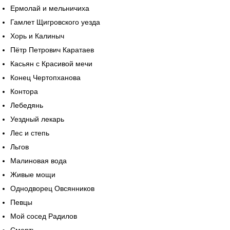
Ермолай и мельничиха
Гамлет Щигровского уезда
Хорь и Калиныч
Пётр Петрович Каратаев
Касьян с Красивой мечи
Конец Чертопханова
Контора
Лебедянь
Уездный лекарь
Лес и степь
Льгов
Малиновая вода
Живые мощи
Однодворец Овсянников
Певцы
Мой сосед Радилов
Смерть