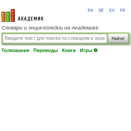
EN
DE
ES
FR
academic.ru
Словари и энциклопедии на Академике
Найти!
Толкования
Переводы
Книги
Игры ⚽