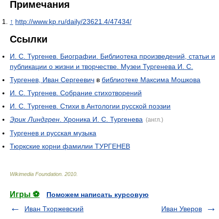
Примечания
↑
http://www.kp.ru/daily/23621.4/47434/
Ссылки
И. С. Тургенев. Биографии. Библиотека произведений, статьи и
публикации о жизни и творчестве. Музеи Тургенева И. С.
Тургенев, Иван Сергеевич
в
библиотеке Максима Мошкова
И. С. Тургенев. Собрание стихотворений
И. С. Тургенев. Стихи в Антологии русской поэзии
Эрик Линдгрен
. Хроника И. С. Тургенева
(англ.)
Тургенев и русская музыка
Тюркские корни фамилии ТУРГЕНЕВ
Wikimedia Foundation
.
2010
.
Игры ⚽
Поможем написать курсовую
Иван Тхоржевский
Иван Уверов