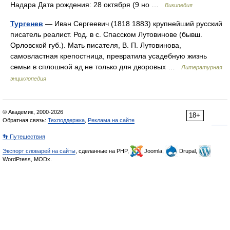
Надара Дата рождения: 28 октября (9 но …
Википедия
Тургенев
— Иван Сергеевич (1818 1883) крупнейший русский
писатель реалист. Род. в с. Спасском Лутовинове (бывш.
Орловской губ.). Мать писателя, В. П. Лутовинова,
самовластная крепостница, превратила усадебную жизнь
семьи в сплошной ад не только для дворовых …
Литературная
энциклопедия
© Академик, 2000-2026
18+
Обратная связь:
Техподдержка
,
Реклама на сайте
👣 Путешествия
Экспорт словарей на сайты
, сделанные на PHP,
Joomla,
Drupal,
WordPress, MODx.