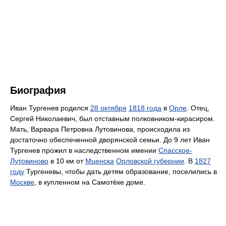
Биография
Иван Тургенев родился
28 октября
1818 года
в
Орле
. Отец,
Сергей Николаевич, был отставным полковником-кирасиром.
Мать, Варвара Петровна Лутовинова, происходила из
достаточно обеспеченной дворянской семьи. До 9 лет Иван
Тургенев прожил в наследственном имении
Спасское-
Лутовиново
в 10 км от
Мценска
Орловской губернии
. В
1827
году
Тургеневы, чтобы дать детям образование, поселились в
Москве
, в купленном на Самотёке доме.