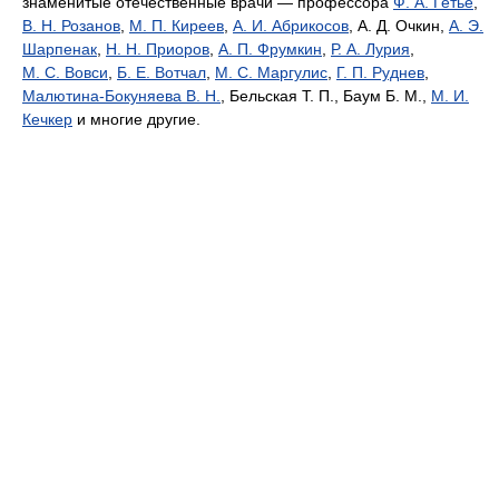
знаменитые отечественные врачи — профессора
Ф. А. Гетье
,
В. Н. Розанов
,
М. П. Киреев
,
А. И. Абрикосов
, А. Д. Очкин,
А. Э.
Шарпенак
,
Н. Н. Приоров
,
А. П. Фрумкин
,
Р. А. Лурия
,
М. С. Вовси
,
Б. Е. Вотчал
,
М. С. Маргулис
,
Г. П. Руднев
,
Малютина-Бокуняева В. Н.
, Бельская Т. П., Баум Б. М.,
М. И.
Кечкер
и многие другие.