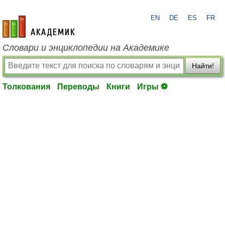
EN
DE
ES
FR
academic.ru
Словари и энциклопедии на Академике
Найти!
Толкования
Переводы
Книги
Игры ⚽