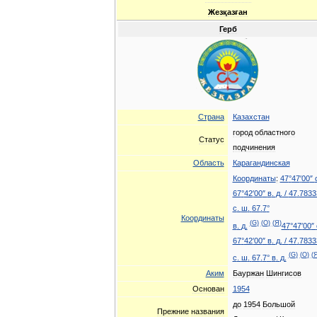
Жезқазған
Герб
Страна
Казахстан
город
областного
Статус
подчинения
Область
Карагандинская
Координаты
:
47
°
47
′
00
″
67
°
42
′
00
″
в
.
д
.
/
47
.
7833
с
.
ш
.
67
.
7
°
Координаты
(
G
)
(
O
)
(
Я
)
в
.
д
.
47
°
47
′
00
″
67
°
42
′
00
″
в
.
д
.
/
47
.
7833
(
G
)
(
O
)
(
с
.
ш
.
67
.
7
°
в
.
д
.
Аким
Бауржан
Шингисов
Основан
1954
до
1954
Большой
Прежние
названия