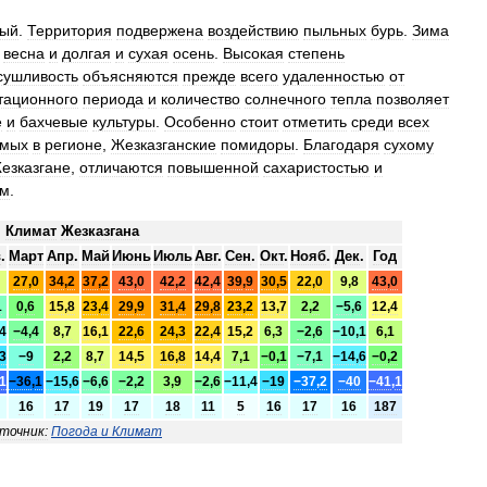
вый
.
Территория
подвержена
воздействию
пыльных
бурь
.
Зима
весна
и
долгая
и
сухая
осень
.
Высокая
степень
сушливость
объясняются
прежде
всего
удаленностью
от
тационного
периода
и
количество
солнечного
тепла
позволяет
е
и
бахчевые
культуры
.
Особенно
стоит
отметить
среди
всех
емых
в
регионе
,
Жезказганские
помидоры
.
Благодаря
сухому
езказгане
,
отличаются
повышенной
сахаристостью
и
ом
.
Климат
Жезказгана
в
.
Март
Апр
.
Май
Июнь
Июль
Авг
.
Сен
.
Окт
.
Нояб
.
Дек
.
Год
27
,
0
34
,
2
37
,
2
43
,
0
42
,
2
42
,
4
39
,
9
30
,
5
22
,
0
9
,
8
43
,
0
1
0
,
6
15
,
8
23
,
4
29
,
9
31
,
4
29
,
8
23
,
2
13
,
7
2
,
2
−5
,
6
12
,
4
4
−4
,
4
8
,
7
16
,
1
22
,
6
24
,
3
22
,
4
15
,
2
6
,
3
−2
,
6
−10
,
1
6
,
1
3
−9
2
,
2
8
,
7
14
,
5
16
,
8
14
,
4
7
,
1
−0
,
1
−7
,
1
−14
,
6
−0
,
2
1
−36
,
1
−15
,
6
−6
,
6
−2
,
2
3
,
9
−2
,
6
−11
,
4
−19
−37
,
2
−40
−41
,
1
16
17
19
17
18
11
5
16
17
16
187
точник:
Погода
и
Климат