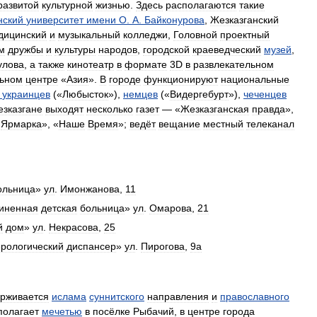
развитой
культурной
жизнью
.
Здесь
располагаются
такие
нский
университет
имени
О
.
А
.
Байконурова
,
Жезказганский
дицинский
и
музыкальный
колледжи
,
Головной
проектный
м
дружбы
и
культуры
народов
,
городской
краеведческий
музей
,
улова
,
а
также
кинотеатр
в
формате
3D
в
развлекательном
льном
центре
«
Азия
».
В
городе
функционируют
национальные
украинцев
(«
Любысток
»),
немцев
(«
Видергебурт
»),
чеченцев
зказгане
выходят
несколько
газет
— «
Жезказганская
правда
»,
Ярмарка
», «
Наше
Время
»;
ведёт
вещание
местный
телеканал
ольница
»
ул
.
Имонжанова
,
11
иненная
детская
больница
»
ул
.
Омарова
,
21
й
дом
»
ул
.
Некрасова
,
25
рологический
диспансер
»
ул
.
Пирогова
,
9а
рживается
ислама
суннитского
направления
и
православного
полагает
мечетью
в
посёлке
Рыбачий
,
в
центре
города