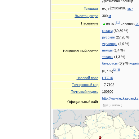
Джезказган
/
Кенгир
[
уточнить
]
Площадь
85
,
98
км
²
Высота
центра
300
м
[
1
]
▲
Население
89
072
человек
(
2
казахи
(
60
,
80
%)
русские
(
27
,
20
%)
украинцы
(
4
,
0
%)
немцы
(
1
,
4
%)
Национальный
состав
татары
(
1
,
3
%)
белорусы
(
0
,
9
%)
коре
[
2
]
[
3
]
(
0
,
7
%)
Часовой
пояс
UTC
+
6
Телефонный
код
+
7
7102
Почтовый
индекс
100600
http:
//
www
.
jezkazgan
.
kz
Официальный
сайт
(
рус
.)
(
казах
.)