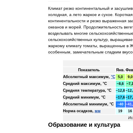
Климат
резко
континентальный
и
засушли
холодная
,
а
лето
жаркое
и
сухое
.
Короткая
континентальности
и
резко
выраженная
за
океанов
и
морей
.
Продолжительность
веге
возделывать
многие
сельскохозяйственны
сельскохозяйственных
культур
,
выращива
жаркому
климату
томаты
,
выращенные
в
Ж
особенным
,
замечательным
сладким
вкус
Показатель
Янв
.
Фе
Абсолютный
максимум
,
°
C
5
,
0
9
,
0
Средний
максимум
, °
C
−8
,
6
−7
,
Средняя
температура
, °
C
−12
,
8
−12
,
Средний
минимум
, °
C
−17
,
6
−17
,
Абсолютный
минимум
, °
C
−40
−41
,
Норма
осадков
,
мм
19
16
Ис
Образование
и
культура