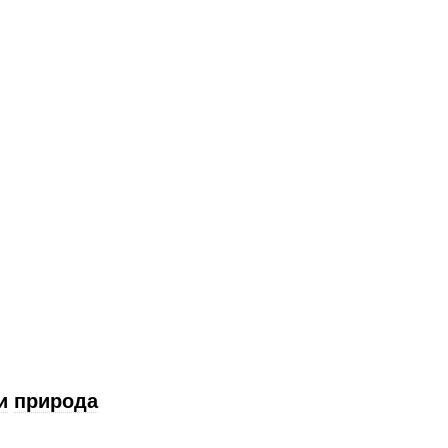
и
природа