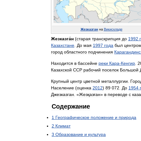
Жезказган
на
Викискладе
Жезказга́н
(
старая
транскрипция
до
1992
Казахстане
.
До
мая
1997
года
был
центро
город
областного
подчинения
Карагандинс
Находится
в
бассейне
реки
Кара
-
Кенгир
.
2
Казахской
ССР
рабочий
поселок
Большой
Крупный
центр
цветной
металлургии
.
Горо
Население
(
оценка
2012
)
89
072
.
До
1954
Джезказган
. «
Жезқазған
»
в
переводе
с
каза
Содержание
1
Географическое
положение
и
природа
2
Климат
3
Образование
и
культура