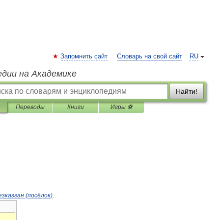
Запомнить сайт
Словарь на свой сайт
RU
едии на Академике
Найти!
Переводы
Книги
Игры ⚽
зказган
(
посёлок
)
.