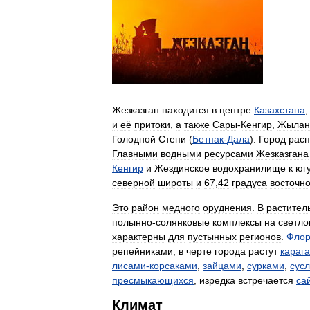
Жезказган
находится
в
центре
Казахстана
и
её
притоки
,
а
также
Сары
-
Кенгир
,
Жылан
Голодной
Степи
(
Бетпак
-
Дала
).
Город
рас
Главными
водными
ресурсами
Жезказгана
Кенгир
и
Жездинское
водохранилище
к
юг
северной
широты
и
67
,
42
градуса
восточн
Это
район
медного
оруднения
.
В
растител
полынно
-
солянковые
комплексы
на
светл
характерны
для
пустынных
регионов
.
Фло
репейниками
,
в
черте
города
растут
караг
лисами
-
корсаками
,
зайцами
,
сурками
,
сус
пресмыкающихся
,
изредка
встречается
са
Климат