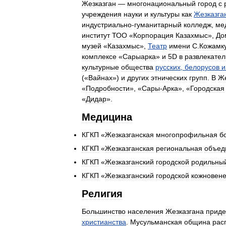
Жезказган
—
многонациональный
город
с
учреждения
науки
и
культуры
как
Жезказга
индустриально
-
гуманитарный
колледж
,
ме
институт
ТОО
«
Корпорация
Казахмыс
»,
До
музей
«
Казахмыс
»,
Театр
имени
С
.
Кожамк
комплексе
«
Сарыарка
»
и
5D
в
развлекате
культурные
общества
русских
,
белорусов
и
(«
Вайнах
»)
и
других
этнических
групп
.
В
Же
«
Подробности
», «
Сары
-
Арка
», «
Городская
«
Дидар
».
Медицина
КГКП
«
Жезказганская
многопрофильная
б
КГКП
«
Жезказганская
региональная
объед
КГКП
«
Жезказганский
городской
родильны
КГКП
«
Жезказганский
городской
кожновене
Религия
Большинство
населения
Жезказгана
приде
христианства
.
Мусульманская
община
рас