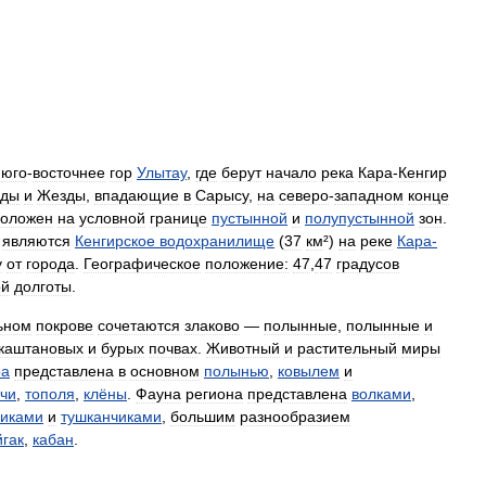
,
юго
-
восточнее
гор
Улытау
,
где
берут
начало
река
Кара
-
Кенгир
ды
и
Жезды
,
впадающие
в
Сарысу
,
на
северо
-
западном
конце
положен
на
условной
границе
пустынной
и
полупустынной
зон
.
являются
Кенгирское
водохранилище
(
37
км
²)
на
реке
Кара
-
у
от
города
.
Географическое
положение:
47
,
47
градусов
ой
долготы
.
ьном
покрове
сочетаются
злаково
—
полынные
,
полынные
и
окаштановых
и
бурых
почвах
.
Животный
и
растительный
миры
ра
представлена
в
основном
полынью
,
ковылем
и
ачи
,
тополя
,
клёны
.
Фауна
региона
представлена
волками
,
ликами
и
тушканчиками
,
большим
разнообразием
йгак
,
кабан
.