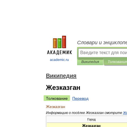
Словари и энциклоп
academic.ru
Википедия
Толкования
Википедия
Жезказган
Толкование
Перевод
Жезказган
Информацию
о
посёлке
Жезказган
смотрите
Же
Город
Жезказган