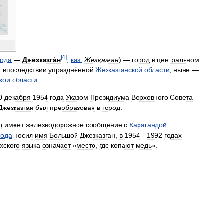
[
4
]
года
—
Джезказга́н
,
каз
.
Жезқазған
) —
город
в
центральном
м
впоследствии
упразднённой
Жезказганской
области
,
ныне
—
кой
области
.
0
декабря
1954
года
Указом
Президиума
Верховного
Совета
Джезказган
был
преобразован
в
город
.
д
имеет
железнодорожное
сообщение
с
Карагандой
.
года
носил
имя
Большой
Джезказган
,
в
1954
—
1992
годах
хского
языка
означает
«
место
,
где
копают
медь
».