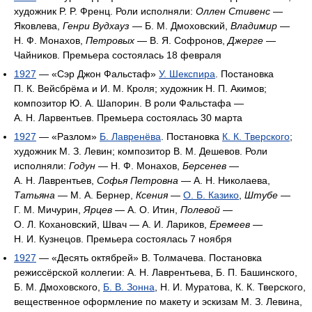
художник P. P. Френц. Роли исполняли:
Оллен Стивенс
—
Яковлева,
Генри Вудхауз
— Б. М. Дмоховский,
Владимир
—
Н. Ф. Монахов,
Петровых
— В. Я. Софронов,
Джерге
—
Чайников. Премьера состоялась 18 февраля
1927
— «Сэр Джон Фальстаф»
У. Шекспира
. Постановка
П. К. Вейсбрёма и И. М. Кроля; художник Н. П. Акимов;
композитор Ю. А. Шапорин. В роли Фальстафа —
А. Н. Ларвентьев. Премьера состоялась 30 марта
1927
— «Разлом»
Б. Лавренёва
. Постановка
К. К. Тверского
;
художник М. З. Левин; композитор В. М. Дешевов. Роли
исполняли:
Годун
— Н. Ф. Монахов,
Берсенев
—
А. Н. Лаврентьев,
Софья Петровна
— А. Н. Николаева,
Татьяна
— М. А. Бернер,
Ксения
—
О. Б. Казико
,
Штубе
—
Г. М. Мичурин,
Ярцев
— А. О. Итин,
Полевой
—
О. Л. Кохановский, Швач — А. И. Лариков,
Еремеев
—
Н. И. Кузнецов. Премьера состоялась 7 ноября
1927
— «Десять октябрей» В. Толмачева. Постановка
режиссёрской коллегии: А. Н. Лаврентьева, Б. П. Башинского,
Б. М. Дмоховского,
Б. В. Зонна
, Н. И. Муратова, К. К. Тверского,
вещественное оформление по макету и эскизам М. З. Левина,