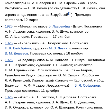
композиторы Ю. А. Шапорин и Н. М. Стрельников. В роли
Вырубовой — Н. Ф. Лежен (по свидетельству Н. Ф. Лежен, она
[3]
играла в подлинном платье Вырубовой
). Премьера
состоялась 12 марта
1925
— «Мятеж» по пьесе
Б. Лавренёва
«Дым». Постановка
А. Н. Лаврентьева; художник В. А. Щуко; композитор
Ю. А. Шапорин. Премьера — 17 октября
1925
— «Гибель пяти» А. Пиотровского. Постановка
П. К. Вейсбрёма
; художник
М. З. Левин
; композитор
В. М. Дешевов
. Премьера состоялась 18 ноября
1925
— «Продавцы славы» М. Паньоля, П. Нивуа. Постановка
А. Н. Лаврентьева; художник Н. П. Акимов; композитор
Н. М. Стрельников. Роли исполняли:
Башлэ
— Азаров,
Ррандель
— Рудин,
Берлюро
— Ю. М. Свирин,
Ришбон
—
Л. А. Кровицкий, Иванов,
граф Льевиль
— Карповский,
майор
Бланкар
— А. Ф. Мазаев,
Неизвестный
—
В. Я. Софронов
,
Премьера состоялась 11 декабря
1926
— «Азеф» A. Н. Толстого, П. Щёголева. Постановка
А. Н. Лаврентьева; художник В. А. Щуко, В. В. Дмитриев,
И. К. Окороков; композитор Ю. А. Шапорин. Роли исполняли: