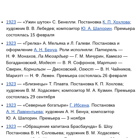
1923
— «Ужин шуток» С. Бенелли. Постановка
К. П. Хохлова
;
художник В. В. Лебедев; композитор
Ю. А. Шапорин
. Премьера
состоялась 15 февраля
1923
— «Грелка» А. Мельяка и Л. Галеви. Постановка и
оформление
А. Н. Бенуа
. Роли исполняли:
Патюрель
—
Н. Ф. Монахов,
Ла Мюзардьер
— Г. М. Мичурин,
Камюзо
—
Богадановский,
Модест
— В. Я. Софронов,
Мартино
—
Свирин,
Корнильон
— Дмоховский,
Огюст
— В. Н. Чайников,
Мариэтт — Н. Ф. Лежен. Премьера состоялась 26 февраля
1923
— «Близнецы» Т. Плавта. Постановка К. П. Хохлова;
художник В. М. Ходасевич; композитор М. А. Кузмин. Премьера
состоялась 29 сентября
1923
— «Северные богатыри»
Г. Ибсена
. Постановка
А. Н. Лаврентьева
; художник А. Н. Бенуа; композитор
Ю. А. Шапорин. Премьера — 3 ноября
1923
— «Обращение капитана Брасбаунда» Б. Шоу.
Постановка В. Н. Соловьева; художник В. М. Ходасевич;