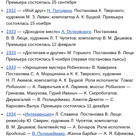
Премьера состоялась 25 сентября
1932
— «Мой друг»
Н. Погодина
. Постановка К. Тверского;
художник М. З. Левин; композитор А. К. Буцкой. Премьера
состоялась 15 ноября
1933
— «Доходное место»
А. Островского
. Постановка
В. В. Люце; художник Л. Т. Чупятов; композитор В. М. Дешевов.
Премьера состоялась 12 февраля
1933
— «Достигаев и другие» М. Горького. Постановка В. Люце.
Премьера состоялась 6 ноября (первая постановка пьесы)
1933
— «Укрощение мистера Робинзона» В. Каверина.
Постановка С. А. Морщихина и К. К. Тверского; художник
Н. П. Акимов; композитор А. К. Буцкой. Роли исполняли:
Томас
Робинзон
— А. Лаврентьев и А. Лариков,
миссис Робинзон
—
Гринкова, Манухова, Гурий Иваныч — К. Скоробогатов,
Джумагалий — В. Полицеймако, Хэмпти-Демпти — С.
Карнович-Валуа. Премьера состоялась 11 декабря
1934
— «
Интервенция
» Л. Славина. Постановка В. Люце;
режиссёр Ю. Свирин; художник Л. Чупятов; композитор
В. М. Дешевов; балетмейстер — А. Бочаров. Роли исполняли:
Бродский
—
В. Полицеймако
,
Жанна Барбье
— А. Я. Ефимова,