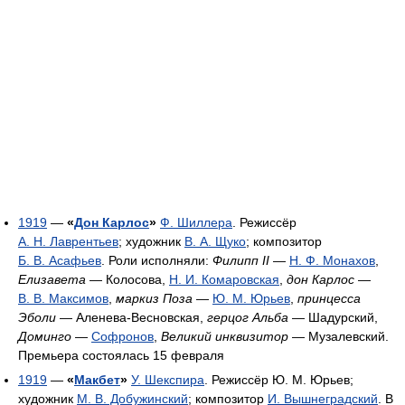
1919
—
«
Дон Карлос
»
Ф. Шиллера
. Режиссёр
А. Н. Лаврентьев
; художник
В. А. Щуко
; композитор
Б. В. Асафьев
. Роли исполняли:
Филипп II
—
Н. Ф. Монахов
,
Елизавета
— Колосова,
Н. И. Комаровская
,
дон Карлос
—
В. В. Максимов
,
маркиз Поза
—
Ю. М. Юрьев
,
принцесса
Эболи
— Аленева-Весновская,
герцог Альба
— Шадурский,
Доминго
—
Софронов
,
Великий инквизитор
— Музалевский.
Премьера состоялась 15 февраля
1919
—
«
Макбет
»
У. Шекспира
. Режиссёр Ю. М. Юрьев;
художник
М. В. Добужинский
; композитор
И. Вышнеградский
. В