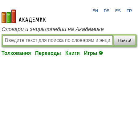
EN
DE
ES
FR
academic.ru
Словари и энциклопедии на Академике
Найти!
Толкования
Переводы
Книги
Игры ⚽