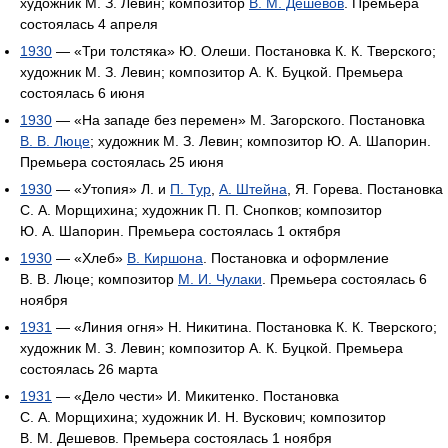
художник М. З. Левин; композитор
В. М. Дешевов
. Премьера
состоялась 4 апреля
1930
— «Три толстяка» Ю. Олеши. Постановка К. К. Тверского;
художник М. З. Левин; композитор А. К. Буцкой. Премьера
состоялась 6 июня
1930
— «На западе без перемен» М. Загорского. Постановка
В. В. Люце
; художник М. З. Левин; композитор Ю. А. Шапорин.
Премьера состоялась 25 июня
1930
— «Утопия» Л. и
П. Тур
,
А. Штейна
, Я. Горева. Постановка
С. А. Морщихина; художник П. П. Снопков; композитор
Ю. А. Шапорин. Премьера состоялась 1 октября
1930
— «Хлеб»
В. Киршона
. Постановка и оформление
В. В. Люце; композитор
М. И. Чулаки
. Премьера состоялась 6
ноября
1931
— «Линия огня» Н. Никитина. Постановка К. К. Тверского;
художник М. З. Левин; композитор А. К. Буцкой. Премьера
состоялась 26 марта
1931
— «Дело чести» И. Микитенко. Постановка
С. А. Морщихина; художник И. Н. Вускович; композитор
В. М. Дешевов. Премьера состоялась 1 ноября