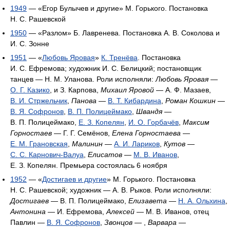
1949
— «Егор Булычев и другие» М. Горького. Постановка
Н. С. Рашевской
1950
— «Разлом» Б. Лавренева. Постановка А. В. Соколова и
И. С. Зонне
1951
— «
Любовь Яровая
»
К. Тренёва
. Постановка
И. С. Ефремова; художник И. С. Белицкий; постановщик
танцев — Н. М. Уланова. Роли исполняли:
Любовь Яровая
—
О. Г. Казико
, и З. Карпова,
Михаил Яровой
— А. Ф. Мазаев,
В. И. Стржельчик
,
Панова
—
В. Т. Кибардина
,
Роман Кошкин
—
В. Я. Софронов
,
В. П. Полицеймако
,
Швандя
—
В. П. Полицеймако,
Е. З. Копелян
,
И. О. Горбачёв
,
Максим
Горностаев
— Г. Г. Семёнов,
Елена Горностаева
—
Е. М. Грановская
,
Малинин
—
А. И. Лариков
,
Кутов
—
С. С. Карнович-Валуа
,
Елисатов
—
М. В. Иванов
,
Е. З. Копелян. Премьера состоялась 6 ноября
1952
— «
Достигаев и другие
» М. Горького. Постановка
Н. С. Рашевской; художник — А. В. Рыков. Роли исполняли:
Достигаев
— В. П. Полицеймако,
Елизавета
—
Н. А. Ольхина
,
Антонина
— И. Ефремова,
Алексей
— М. В. Иванов, отец
Павлин —
В. Я. Софронов
,
Звонцов
— ,
Варвара
—