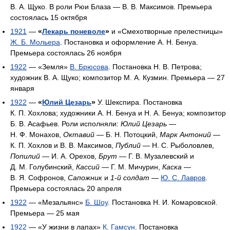
В. А. Щуко. В роли Рюи Блаза — В. В. Максимов. Премьера
состоялась 15 октября
1921
—
«
Лекарь поневоле
»
и «Смехотворные прелестницы»
Ж. Б. Мольера
. Постановка и оформление А. Н. Бенуа.
Премьера состоялась 26 ноября
1922
— «Земля»
В. Брюсова
. Постановка Н. В. Петрова;
художник В. А. Щуко; композитор М. А. Кузмин. Премьера — 27
января
1922
—
«
Юлий Цезарь
»
У. Шекспира. Постановка
К. П. Хохлова; художники А. Н. Бенуа и Н. А. Бенуа; композитор
Б. В. Асафьев. Роли исполняли:
Юлий Цезарь
—
Н. Ф. Монахов,
Октавий
— Б. Н. Потоцкий,
Марк Антоний
—
К. П. Хохлов и В. В. Максимов,
Публий
— Н. С. Рыболовлев,
Попилий
— И. А. Орехов,
Брут
— Г. В. Музалевский и
Д. М. Голубинский,
Кассий
— Г. М. Мичурин,
Каска
—
В. Я. Софронов,
Сапожник
и
1-й солдат
—
Ю. С. Лавров
.
Премьера состоялась 20 апреля
1922
— «Мезальянс»
Б. Шоу
. Постановка Н. И. Комаровской.
Премьера — 25 мая
1922
— «У жизни в лапах»
К. Гамсун
. Постановка