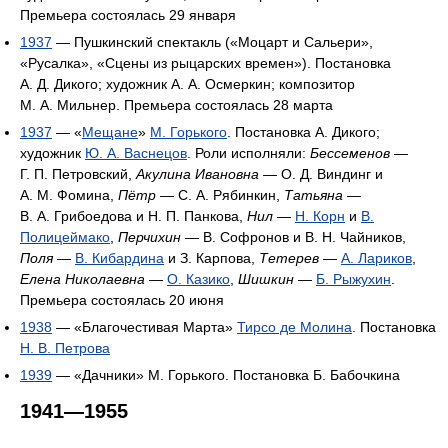
Премьера состоялась 29 января
1937
— Пушкинский спектакль («Моцарт и Сальери»,
«Русалка», «Сцены из рыцарских времен»). Постановка
А. Д. Дикого; художник А. А. Осмеркин; композитор
М. А. Мильнер. Премьера состоялась 28 марта
1937
— «
Мещане
»
М. Горького
. Постановка А. Дикого;
художник
Ю. А. Васнецов
. Роли исполняли:
Бессеменов
—
Г. П. Петровский,
Акулина Ивановна
— О. Д. Виндинг и
А. М. Фомина,
Пётр
— С. А. Рябинкин,
Татьяна
—
В. А. Грибоедова и Н. П. Панкова,
Нил
—
Н. Корн
и
В.
Полицеймако
,
Перчихин
— В. Софронов и В. Н. Чайников,
Поля
—
В. Кибардина
и З. Карпова,
Тетерев
—
А. Лариков
,
Елена Николаевна
—
О. Казико
,
Шишкин
—
Б. Рыжухин
.
Премьера состоялась 20 июня
1938
— «Благочестивая Марта»
Тирсо де Молина
. Постановка
Н. В. Петрова
1939
— «Дачники» М. Горького. Постановка Б. Бабочкина
1941—1955