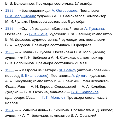
В. В. Волошинов. Премьера состоялась 17 октября
1935
— «Бесприданница»
A. Островского
. Постановка
С. А. Морщихина
; художник А. Н. Самохвалов; композитор
М. И. Чулаки. Премьера состоялась 8 декабря
1936
— «Скупой рыцарь», «Каменный гость»
А. Пушкина
.
Постановщик
В. В. Люце
; художник Н. Ф. Лапшин; композитор
В. М. Дешевов; художественный руководитель постановки
В. Ф. Фёдоров. Премьера состоялась 10 февраля
1936
— «Слава» B. Гусева. Постановка С. А. Морщихина;
художники Г. Н. Бибиков и А. Н. Самохвалов; композитор
В. В. Волошинов. Премьера состоялась 21 мая
1936
— «Матросы из Каттаро»
Ф. Вольф
(авторизированный
перевод
В. Вишневского
). Постановка
А. Дикого
; художник
А. Ф. Босулаев; композитор В. А. Оранский. Роли исполняли:
Франц Раш
— А. Н. Киреев,
Стоновский
— А. А. Колобов,
Джерко
— В. А. Осокина,
Капитан
—
В. Я. Софронов
,
прапорщик Сезан
—
Г. П. Менглет
. Премьера состоялась 5
ноября
1937
— «Большой день» В. Киршона. Постановка А. Д. Дикого;
художник А. Ф. Босулаев; композитор В. А. Оранский.