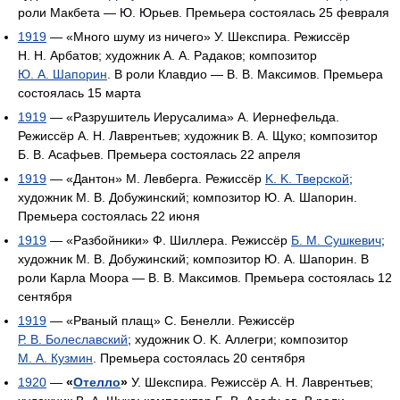
роли Макбета — Ю. Юрьев. Премьера состоялась 25 февраля
1919
— «Много шуму из ничего» У. Шекспира. Режиссёр
Н. Н. Арбатов; художник А. А. Радаков; композитор
Ю. А. Шапорин
. В роли Клавдио — В. В. Максимов. Премьера
состоялась 15 марта
1919
— «Разрушитель Иерусалима» A. Иернефельда.
Режиссёр А. Н. Лаврентьев; художник В. А. Щуко; композитор
Б. В. Асафьев. Премьера состоялась 22 апреля
1919
— «Дантон» М. Левберга. Режиссёр
K. K. Тверской
;
художник М. В. Добужинский; композитор Ю. А. Шапорин.
Премьера состоялась 22 июня
1919
— «Разбойники» Ф. Шиллера. Режиссёр
Б. М. Сушкевич
;
художник М. В. Добужинский; композитор Ю. А. Шапорин. В
роли Карла Моора — В. В. Максимов. Премьера состоялась 12
сентября
1919
— «Рваный плащ» С. Бенелли. Режиссёр
Р. В. Болеславский
; художник O. K. Аллегри; композитор
М. А. Кузмин
. Премьера состоялась 20 сентября
1920
—
«
Отелло
»
У. Шекспира. Режиссёр А. Н. Лаврентьев;