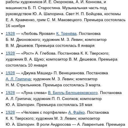
работы художников И. Е. Окорокова, А. И. Коннова, и
машиниста Б. П. Старостина. Музыкальная часть под
руководством Ю. А. Шапорина. Свет Н. П. Бойцова, костюмы
Е. А. Кравченко, грим С. М. Маковецкого. Премьера состоялась
16 ноября
1928
— «Любовь Яровая»
К. Тренёва
. Постановка
Б. М. Дмоховского; художник М. З. Левин; композитор
В. М. Дешевов. Премьера состоялась 8 января
1928
— «Рост» A. Глебова. Постановка К. К. Тверского;
художник В. А. Щуко; композитор В. М. Дешевов. Премьера
состоялась 10 января
1928
— «Джума Машид» П. Венецианова. Постановка
А. Л. Грипича
; художник М. З. Левин; композитор
Н. М. Стрельников. Премьера состоялась 3 марта.
1928
— «Луна слева»
B. Билль-Белоцерковского
. Постановка
А. Л. Грипича; художник П. П. Снопков; композитор
Ю. А. Шапорин. Премьера состоялась 18 мая
1928
— «Человек с портфелем»
А. Файко
. Постановка
К. К. Тверского; художник М. З. Левин; композитор
Ю. А. Шапорин. В роли Андросова — А. Лаврентьев. Премьера