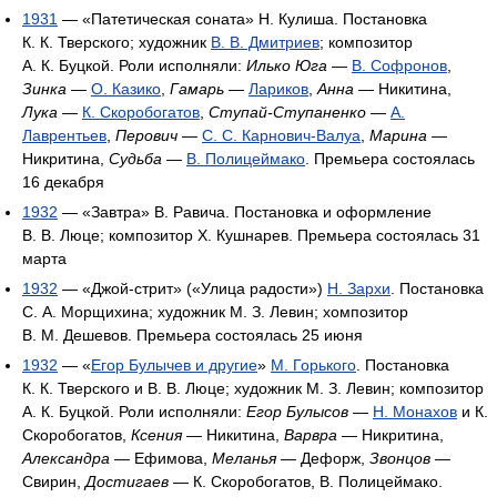
1931
— «Патетическая соната» Н. Кулиша. Постановка
К. К. Тверского; художник
В. В. Дмитриев
; композитор
А. К. Буцкой. Роли исполняли:
Илько Юга
—
В. Софронов
,
Зинка
—
О. Казико
,
Гамарь
—
Лариков
,
Анна
— Никитина,
Лука
—
К. Скоробогатов
,
Ступай-Ступаненко
—
А.
Лаврентьев
,
Перович
—
С. С. Карнович-Валуа
,
Марина
—
Никритина,
Судьба
—
В. Полицеймако
. Премьера состоялась
16 декабря
1932
— «Завтра» В. Равича. Постановка и оформление
В. В. Люце; композитор X. Кушнарев. Премьера состоялась 31
марта
1932
— «Джой-стрит» («Улица радости»)
Н. Зархи
. Постановка
С. А. Морщихина; художник М. З. Левин; хомпозитор
В. М. Дешевов. Премьера состоялась 25 июня
1932
— «
Егор Булычев и другие
»
М. Горького
. Постановка
К. К. Тверского и В. В. Люце; художник М. З. Левин; композитор
А. К. Буцкой. Роли исполняли:
Егор Булысов
—
Н. Монахов
и К.
Скоробогатов,
Ксения
— Никитина,
Варвра
— Никритина,
Александра
— Ефимова,
Меланья
— Дефорж,
Звонцов
—
Свирин,
Достигаев
— К. Скоробогатов, В. Полицеймако.