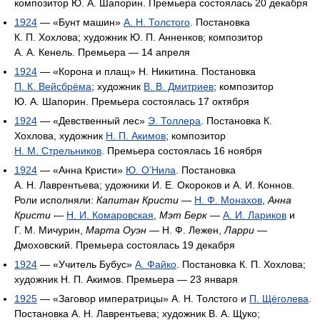
композитор Ю. А. Шапорин. Премьера состоялась 20 декабря
1924
— «Бунт машин»
А. Н. Толстого
. Постановка
К. П. Хохлова; художник Ю. П. Анненков; композитор
А. А. Кенель. Премьера — 14 апреля
1924
— «Корона и плащ» Н. Никитина. Постановка
П. К. Вейсбрёма
; художник
В. В. Дмитриев
; композитор
Ю. А. Шапорин. Премьера состоялась 17 октября
1924
— «Девственный лес»
Э. Толлера
. Постановка К.
Хохлова, художник
Н. П. Акимов
; композитор
Н. М. Стрельников
. Премьера состоялась 16 ноября
1924
— «Анна Кристи»
Ю. О’Нила
. Постановка
А. Н. Лаврентьева; удожники И. Е. Окороков и А. И. Коннов.
Роли исполняли:
Капитан Кристи
—
Н. Ф. Монахов
,
Анна
Кристи
—
Н. И. Комаровская
,
Мэт Берк
—
А. И. Лариков
и
Г. М. Мичурин,
Марта Оуэн
— Н. Ф. Лежен,
Ларри
—
Дмоховский. Премьера состоялась 19 декабря
1924
— «Учитель Бубус»
А. Файко
. Постановка К. П. Хохлова;
художник Н. П. Акимов. Премьера — 23 января
1925
— «Заговор императрицы» А. Н. Толстого и
П. Щёголева
.
Постановка А. Н. Лаврентьева; художник В. А. Щуко;