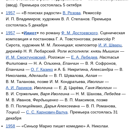
(ввод). Премьера состоялась 5 октября
1957
— «В поисках радости»
В. Розова
. Режиссёр
И. П. Владимиров; художник В. Л. Степанов. Премьера
состоялась 5 декабря
1957
—
«
Идиот
»
по роману
Ф. М. Достоевского
. Сценическая
композиция и постановка Г. А. Товстоногова; режиссёр Р.
Сирота, художник М. М. Лихницкая; композитор
И. И. Шварц
,
дирижёр Н. Я. Любарский. Роли исполняли:
князь Мышкин
—
И. М. Смоктуновский
,
Рогожин
—
Е. А. Лебедев
,
Настасья
Филиповна
— Н. А. Ольхина,
Епанчин
— В. Я. Софронов,
Епанчина
—
О. Г. Казико
и А. Б. Никритина,
Александра
— В.
Николаева,
Аделаида
— В. П. Шувалова,
Аглая
—
В. М. Таланова, позже И. М. Кондратьева,
Иволгин
—
А. И. Лариков
,
Иволгина
— Е. Д. Царёва,
Ганя Иволгин
—
В. И. Стржельчик,
Варя Иволгина
— Н. М. Шахова,
Лебедев
—
М. В. Иванов,
Фердыщенко
— В. П. Максимов, позже
В. П. Полицеймако,
Дарья Алексеевна
— В. П. Романова,
Тоцкий
—
С. С. Карнович-Валуа
. Премьера состоялась 31
декабря
1958
— «Синьор Марио пишет комедию» А. Николаи.