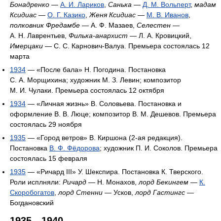
Бонадренко
—
А. И. Лариков
,
Санька
—
Д. М. Вольперт
,
мадам
Ксидиас
—
О. Г. Казико
,
Женя Ксидиас
—
М. В. Иванов
,
полковник Фредамбе
— А. Ф. Мазаев,
Селестен
—
А. Н. Лаврентьев,
Филька-анархист
— Л. А. Кровицкий,
Имерцаки
— С. С. Карнович-Валуа. Премьера состоялась 12
марта
1934
— «После бала» Н. Погодина. Постановка
С. А. Морщихина; художник М. З. Левин; композитор
М. И. Чулаки. Премьера состоялась 12 октября
1934
— «Личная жизнь» В. Соловьева. Постановка и
оформление В. В. Люце; композитор В. М. Дешевов. Премьера
состоялась 29 ноября
1935
— «Город ветров» B. Киршона (2-ая редакция).
Постановка
В. Ф. Фёдорова
; художник П. И. Соколов. Премьера
состоялась 15 февраля
1935
— «Ричард III» У. Шекспира. Постановка К. Тверского.
Роли исплняли:
Ричард
— Н. Монахов,
лорд Бекингем
—
К.
Скоробогатов
,
лорд Стенни
— Усков,
лорд Гастингс
—
Богдановский
1935—1940