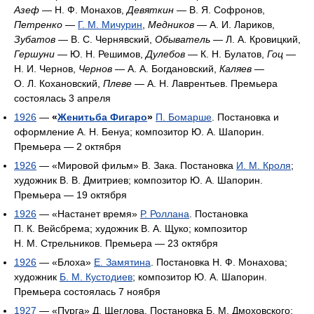
Азеф
— Н. Ф. Монахов,
Девяткин
— В. Я. Софронов,
Петренко
—
Г. М. Мичурин
,
Медников
— А. И. Лариков,
Зубатов
— В. С. Чернявский,
Обыватель
— Л. А. Кровицкий,
Гершуни
— Ю. Н. Решимов,
Дулебов
— К. Н. Булатов,
Гоц
—
Н. И. Чернов,
Чернов
— А. А. Богдановский,
Каляев
—
О. Л. Кохановский,
Плеве
— А. Н. Лаврентьев. Премьера
состоялась 3 апреля
1926
—
«
Женитьба Фигаро
»
П. Бомарше
. Постановка и
оформление А. Н. Бенуа; композитор Ю. А. Шапорин.
Премьера — 2 октября
1926
— «Мировой фильм» В. Зака. Постановка
И. М. Кроля
;
художник В. В. Дмитриев; композитор Ю. А. Шапорин.
Премьера — 19 октября
1926
— «Настанет время»
Р. Роллана
. Постановка
П. К. Вейсбрема; художник В. А. Щуко; композитор
Н. М. Стрельников. Премьера — 23 октября
1926
— «Блоха»
Е. Замятина
. Постановка Н. Ф. Монахова;
художник
Б. М. Кустодиев
; композитор Ю. А. Шапорин.
Премьера состоялась 7 ноября
1927
— «Пурга» Д. Щеглова. Постановка Б. М. Дмоховского;