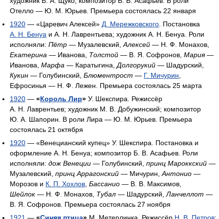
художник В. А. Щуко; композитор Б. В. Асафьев. В роли
Отелло — Ю. М. Юрьев. Премьера состоялась 22 января
1920
— «Царевич Алексей»
Д. Мережковского
. Постановка
А. Н. Бенуа
и А. Н. Лаврентьева; художник А. Н. Бенуа. Роли
исполняли:
Пётр
— Музалевский,
Алексей
— Н. Ф. Монахов,
Екатерина
— Иванова,
Толстой
— В. Я. Софронов,
Мария
—
Иванова,
Марфа
— Каратыгина,
Долгорукий
— Шадурский,
Кукин
— Голубинский,
Блюментрост
—
Г. Мичурин
,
Ефросинья — Н. Ф. Лежен. Премьера состоялась 25 марта
1920
—
«
Король Лир
»
У. Шекспира. Режиссёр
А. Н. Лаврентьев; художник М. В. Добужинский; композитор
Ю. А. Шапорин. В роли Лира — Ю. М. Юрьев. Премьера
состоялась 21 октября
1920
— «Венецианский купец» У. Шекспира. Постановка и
оформление А. Н. Бенуа; композитор Б. В. Асафьев. Роли
исполняли:
дож Венеции
— Голубинский,
принц Мароккский
—
Музалевский,
принц Аррагонский
— Мичурин,
Антонио
—
Морозов и
К. П. Хохлов
,
Бассанио
— В. В. Максимов,
Шейлок
— Н. Ф. Монахов,
Тубал
— Шадурский,
Ланчеллот
—
В. Я. Софронов. Премьера состоялась 27 ноября
1921
—
«
Синяя птица
»
М. Метерлинка. Режиссёр
Н. В. Петров
;