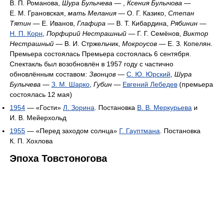
В. П. Романова,
Шура Булычева
— ,
Ксения Булычова
—
Е. М. Грановская,
мать Мелания
— О. Г. Казико,
Степан
Тятин
— Е. Иванов,
Глафира
— В. Т. Кибардина,
Рябинин
—
Н. П. Корн
,
Порфирий Нестрашный
— Г. Г. Семёнов,
Виктор
Нестрашный
— В. И. Стржельчик,
Мокроусов
— Е. З. Копелян.
Премьера состоялась Премьера состоялась 6 сентября.
Спектакль был возобновлён в 1957 году с частично
обновлённым составом:
Звонцов
—
С. Ю. Юрский
,
Шура
Булычева
—
З. М. Шарко
,
Губин
—
Евгений Лебедев
(премьера
состоялась 12 мая)
1954
— «Гости»
Л. Зорина
. Постановка
В. В. Меркурьева
и
И. В. Мейерхольд
1955
— «Перед заходом солнца»
Г. Гауптмана
. Постановка
К. П. Хохлова
Эпоха Товстоногова