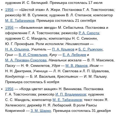
художник И. С. Белицкий. Премьера состоялась 17 июля
1956
— «Шестой этаж» А. Жери. Постановка Г. А. Товстоногова;
режиссёр М. В. Сулимов; художник В. Л. Степанов; композитор
М. Е. Табачников
. Премьера состоялась 21 сентября
1956
— «Безымянная звезда» М. Себастьяна. Постановка и
оформление Г. А. Товстоногова; режиссёр
Р. А. Сирота
;
художник С. С. Мандель; композиторы Н. С. Симонян,
Ю. Г. Прокофьев. Роли исполняли:
Неизвестная
—
Н. А. Ольхина
,
Учитель
—
П. А. Крымов
и
Б. С. Рыжухин
,
Григ
—
В. И. Стржельчик
,
Куку
—
Е. А. Лебедев
и
М. А. Призван-Соколова
,
Начальник вокзала
— В. П. Максимов,
Паску
— Н. Ф. Семилетов,
Удря
—
М. В. Иванов
,
Иким
—
Н. Н. Дмитриев,
Ученица
— Л. Н. Светлова и Л. П. Шувалова,
Кондуктор
— Б. И. Васильев,
Крестьянин
— И. М. Пальму.
Премьера состоялась 6 ноября
1956
— «Когда цветет акация» Н. Винникова. Постановка
Г. А. Товстоногова; режиссёр
И. П. Владимиров
; художник
С. С. Мандель; композитор
М. Е. Табачников
; текст песен Я.
Хелемского; дирижёр Н. Я. Любарский. В роли Раисы
Ковригиной —
З. М. Шарко
. Премьера состоялась 31 декабря