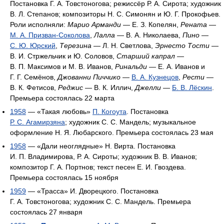
Постановка Г. А. Товстоногова; режиссёр Р. А. Сирота; художник
В. Л. Степанов; композиторы Н. С. Симонян и Ю. Г. Прокофьев.
Роли исполняли:
Марио Арманди
— Е. З. Копелян,
Рената
—
М. А. Призван-Соколова
,
Лалла
— В. А. Николаева,
Пино
—
С. Ю. Юрский
,
Терезина
— Л. Н. Светлова,
Эрнесто Тости
—
В. И. Стржельчик и Ю. Соловов,
Старший капрал
—
В. П. Максимов и М. В. Иванов,
Ринальди
— Е. А. Иванов и
Г. Г. Семёнов,
Джованни Пиччико
—
В. А. Кузнецов
,
Рести
—
В. К. Фетисов,
Реджис
— В. К. Иллич,
Джелли
—
Б. В. Лёскин
.
Премьера состоялась 22 марта
1958
— «Такая любовь»
П. Когоута
. Постановка
Р. С. Агамирзяна
; художник С. С. Мандель; музыкальное
оформление Н. Я. Любарского. Премьера состоялась 23 мая
1958
— «Дали неоглядные» Н. Вирта. Постановка
И. П. Владимирова, Р. А. Сироты; художник В. В. Иванов;
композитор Г. А. Портнов; текст песен Е. И. Гвоздева.
Премьера состоялась 15 ноября
1959
— «Трасса» И. Дворецкого. Постановка
Г. А. Товстоногова; художник С. С. Мандель. Премьера
состоялась 27 января