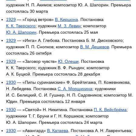
художник Н. П. Акимов; композитор Ю. А. Шапорин. Премьера
состоялась 30 марта
1929
— «Город ветров»
В. Киршона
. Постановка
К. К. Тверского
; художник
М. З. Левин
; композитор
Ю. А. Шапорин
. Премьера состоялась 25 мая
1929
— «Инга» А. Глебова. Постановка Б. М. Дмоховского;
художник П. П. Снопков; композитор
В. М. Дешевов
. Премьера
состоялась 26 октября
1929
— «Заговор чувств»
Ю. Олеши
. Постановка
К. К. Тверского; художник В. Ф. Рындин; композитор
А. К. Буцкой. Премьера состоялась 28 декабря
1930
— «Пипы суринамские» Ф. Брейтигама, П. Кожевникова,
Н. Лебедева. Постановка
С. А. Морщихина
; художники
И. С. Белицкий, С. И. Гушнер, Н. П. Садовников; композитор М.
Юдин. Премьера состоялась 12 января
1930
— «Святой» Н. Никитина. Постановка
П. К. Вейсбрёма
;
художники Т. Г. Бруни и Г. Н. Коршиков; композитор
Ю. А. Шапорин. Премьера состоялась 24 марта
1930
— «Авангард»
В. Катаева
. Постановка А. Н. Лаврентьева;