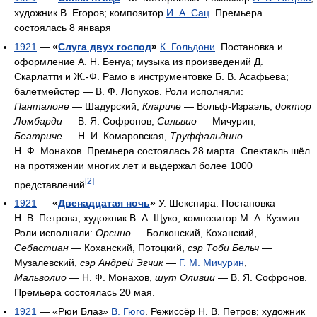
художник B. Егоров; композитор
И. А. Сац
. Премьера
состоялась 8 января
1921
—
«
Слуга двух господ
»
К. Гольдони
. Постановка и
оформление А. Н. Бенуа; музыка из произведений Д.
Скарлатти и Ж.-Ф. Рамо в инструментовке Б. В. Асафьева;
балетмейстер — В. Ф. Лопухов. Роли исполняли:
Панталоне
— Шадурский,
Клариче
— Вольф-Израэль,
доктор
Ломбарди
— В. Я. Софронов,
Сильвио
— Мичурин,
Беатриче
— Н. И. Комаровская,
Труффальдино
—
Н. Ф. Монахов. Премьера состоялась 28 марта. Спектакль шёл
на протяжении многих лет и выдержал более 1000
[2]
представлений
.
1921
—
«
Двенадцатая ночь
»
У. Шекспира. Постановка
Н. В. Петрова; художник В. А. Щуко; композитор М. А. Кузмин.
Роли исполняли:
Орсино
— Болконский, Коханский,
Себастиан
— Коханский, Потоцкий,
сэр Тоби Бельч
—
Музалевский,
сэр Андрей Эгчик
—
Г. М. Мичурин
,
Мальволио
— Н. Ф. Монахов,
шут Оливии
— В. Я. Софронов.
Премьера состоялась 20 мая.
1921
— «Рюи Блаз»
В. Гюго
. Режиссёр Н. В. Петров; художник