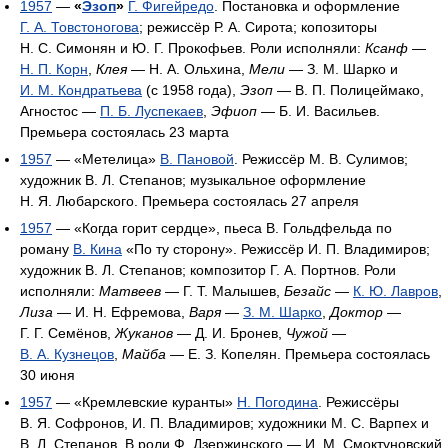
1957
—
«
Эзоп
»
Г. Фигейредо
. Постановка и оформление
Г. А. Товстоногова
; режиссёр Р. А. Сирота; копозиторы
Н. С. Симонян и Ю. Г. Прокофьев. Роли исполняли:
Ксанф
—
Н. П. Корн
,
Клея
— Н. А. Ольхина,
Мели
— З. М. Шарко и
И. М. Кондратьева
(с 1958 года),
Эзоп
— В. П. Полицеймако,
Агностос —
П. Б. Луспекаев
,
Эфиоп
— Б. И. Васильев.
Премьера состоялась 23 марта
1957
— «Метелица»
В. Пановой
. Режиссёр М. В. Сулимов;
художник В. Л. Степанов; музыкальное оформление
Н. Я. Любарского. Премьера состоялась 27 апреля
1957
— «Когда горит сердце», пьеса В. Гольдфельда по
роману
В. Кина
«По ту сторону». Режиссёр И. П. Владимиров;
художник В. Л. Степанов; композитор Г. А. Портнов. Роли
исполняли:
Матвеев
— Г. Т. Малышев,
Безайс
—
К. Ю. Лавров
,
Лиза
— И. Н. Ефремова,
Варя
—
З. М. Шарко
,
Доктор
—
Г. Г. Семёнов,
Жуканов
— Д. И. Бронев,
Чужой
—
В. А. Кузнецов
,
Майба
— Е. З. Копелян. Премьера состоялась
30 июня
1957
— «Кремлевские куранты»
Н. Погодина
. Режиссёры
В. Я. Софронов, И. П. Владимиров; художники М. С. Варпех и
В. Л. Степанов. В роли Ф. Дзержинского — И. М. Смоктуновский