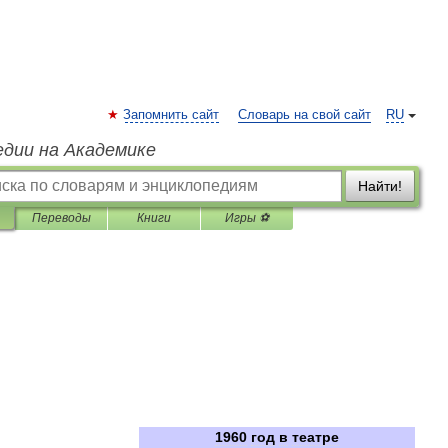
Запомнить сайт
Словарь на свой сайт
RU
едии на Академике
Найти!
Переводы
Книги
Игры ⚽
1960
год
в
театре