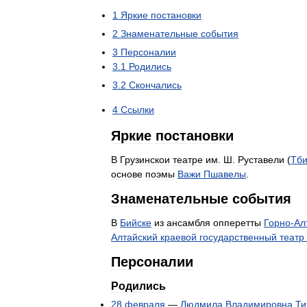
1
Яркие
постановки
2
Знаменательные
события
3
Персоналии
3
.
1
Родились
3
.
2
Скончались
4
Ссылки
Яркие
постановки
В
Грузинскои
театре
им
.
Ш
.
Руставели
(
Тби
основе
поэмы
Важи
Пшавелы
.
Знаменательные
события
В
Бийске
из
ансамбля
опперетты
Горно
-
Ал
Алтайский
краевой
государственный
театр
Персоналии
Родились
28
февраля
—
Людмила
Владимировна
Ти