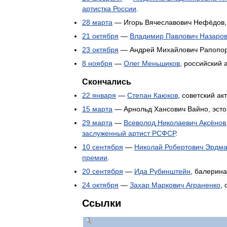
артистка
России
.
28
марта
—
Игорь
Вячеславович
Нефёдов
21
октября
—
Владимир
Павлович
Назаро
23
октября
—
Андрей
Михайлович
Рапопор
8
ноября
—
Олег
Меньшиков
,
российский
Скончались
22
января
—
Степан
Каюков
,
советский
ак
15
марта
—
Арнольд
Хансович
Вайно
,
эсто
29
марта
—
Всеволод
Николаевич
Аксёнов
заслуженный
артист
РСФСР
.
10
сентября
—
Николай
Робертович
Эрдм
премии
.
20
сентября
—
Ида
Рубинштейн
,
балерина
24
октября
—
Захар
Маркович
Аграненко
,
Ссылки