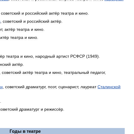
,
советский
и
российский
актёр
театра
и
кино
.
в
,
советский
и
российский
актёр
.
т
,
актёр
театра
и
кино
.
актёр
театра
и
кино
.
тёр
театра
и
кино
,
народный
артист
РСФСР
(
1949
).
нский
актёр
.
,
советский
актёр
театра
и
кино
,
театральный
педагог
,
ан
,
советский
драматург
,
поэт
,
сценарист
,
лауреат
Сталинской
.
советский
драматург
и
режиссёр
.
Годы
в
театре