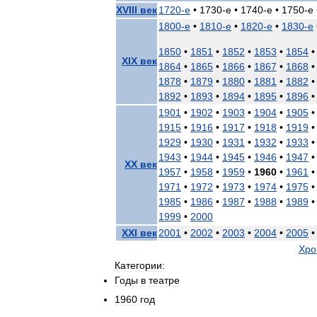
XVIII
век
1720
-
е
•
1730
-
е
•
1740
-
е
•
1750
-
е
1800
-
е
•
1810
-
е
•
1820
-
е
•
1830
-
е
1850
•
1851
•
1852
•
1853
•
1854
XIX
век
1864
•
1865
•
1866
•
1867
•
1868
1878
•
1879
•
1880
•
1881
•
1882
1892
•
1893
•
1894
•
1895
•
1896
1901
•
1902
•
1903
•
1904
•
1905
1915
•
1916
•
1917
•
1918
•
1919
1929
•
1930
•
1931
•
1932
•
1933
1943
•
1944
•
1945
•
1946
•
1947
XX
век
1957
•
1958
•
1959
•
1960
•
1961
1971
•
1972
•
1973
•
1974
•
1975
1985
•
1986
•
1987
•
1988
•
1989
1999
•
2000
XXI
век
2001
•
2002
•
2003
•
2004
•
2005
Хро
Категории:
Годы
в
театре
1960
год