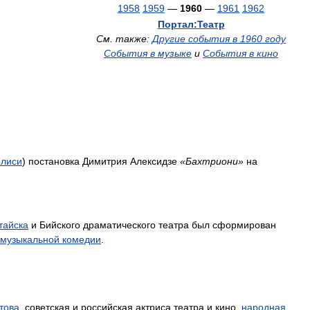
1958
1959
—
1960
—
1961
1962
Портал:Театр
См
.
также:
Другие
события
в
1960
году
События
в
музыке
и
События
в
кино
лиси
)
постановка
Димитрия
Алексидзе
«
Бахтриони
»
на
тайска
и
Бийского
драматического
театра
был
сформирован
музыкальной
комедии
.
това
,
советская
и
российская
актриса
театра
и
кино
,
народная