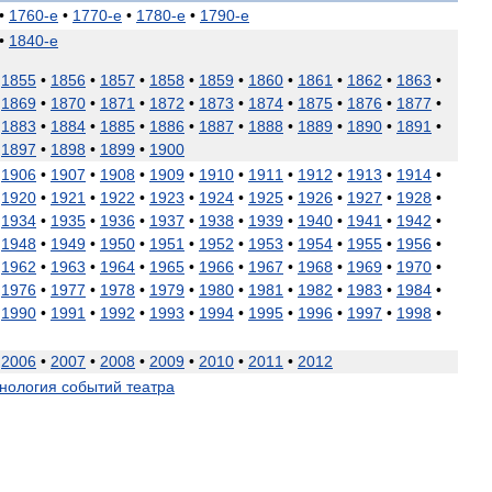
•
1760
-
е
•
1770
-
е
•
1780
-
е
•
1790
-
е
•
1840
-
е
•
1855
•
1856
•
1857
•
1858
•
1859
•
1860
•
1861
•
1862
•
1863
•
•
1869
•
1870
•
1871
•
1872
•
1873
•
1874
•
1875
•
1876
•
1877
•
•
1883
•
1884
•
1885
•
1886
•
1887
•
1888
•
1889
•
1890
•
1891
•
•
1897
•
1898
•
1899
•
1900
•
1906
•
1907
•
1908
•
1909
•
1910
•
1911
•
1912
•
1913
•
1914
•
•
1920
•
1921
•
1922
•
1923
•
1924
•
1925
•
1926
•
1927
•
1928
•
•
1934
•
1935
•
1936
•
1937
•
1938
•
1939
•
1940
•
1941
•
1942
•
•
1948
•
1949
•
1950
•
1951
•
1952
•
1953
•
1954
•
1955
•
1956
•
•
1962
•
1963
•
1964
•
1965
•
1966
•
1967
•
1968
•
1969
•
1970
•
•
1976
•
1977
•
1978
•
1979
•
1980
•
1981
•
1982
•
1983
•
1984
•
•
1990
•
1991
•
1992
•
1993
•
1994
•
1995
•
1996
•
1997
•
1998
•
•
2006
•
2007
•
2008
•
2009
•
2010
•
2011
•
2012
нология
событий
театра