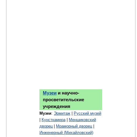
Музеи
и научно-
просветительские
учреждения
Музеи
:
Эрмитаж
|
Русский музей
|
Кунсткамера
|
Меншиковский
дворец
|
Мраморный дворец
|
Инженерный (Михайловский)