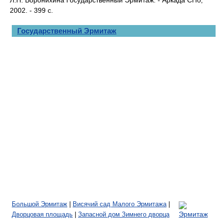
Л.Н. Воронихина Государственный Эрмитаж. - Аркада СПб,
2002. - 399 с.
Государственный Эрмитаж
Большой Эрмитаж
|
Висячий сад Малого Эрмитажа
|
Дворцовая площадь
|
Запасной дом Зимнего дворца