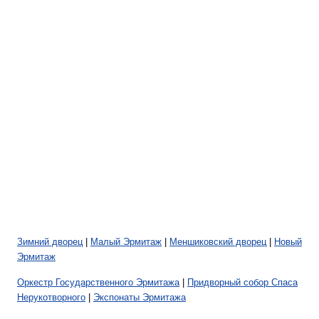
Зимний дворец
|
Малый Эрмитаж
|
Меншиковский дворец
|
Новый
Эрмитаж
Оркестр Государственного Эрмитажа
|
Придворный собор Спаса
Нерукотворного
|
Экспонаты Эрмитажа