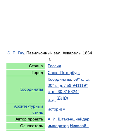
Э. П. Гау
. Павильонный зал. Акварель, 1864
г.
Страна
Россия
Город
Санкт-Петербург
Координаты
:
59° с. ш.
30° в. д.
/
59.941119°
Координаты
с. ш.
30.315824°
(G)
(O)
в. д.
Архитектурный
историзм
стиль
Автор проекта
А. И. Штакеншнейдер
Основатель
император
Николай I