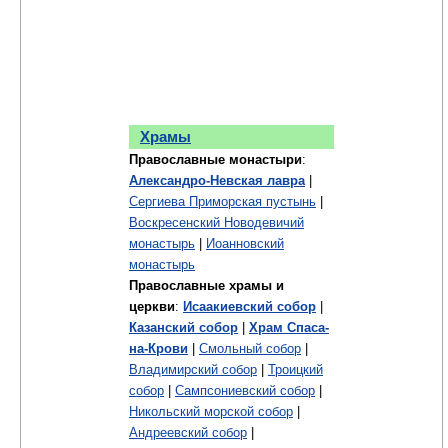
Храмы
Православные монастыри
:
Александро-Невская лавра
|
Сергиева Приморская пустынь
|
Воскресенский Новодевичий
монастырь
|
Иоанновский
монастырь
Православные храмы и
церкви
:
Исаакиевский собор
|
Казанский собор
|
Храм Спаса-
на-Крови
|
Смольный собор
|
Владимирский собор
|
Троицкий
собор
|
Сампсониевский собор
|
Никольский морской собор
|
Андреевский собор
|