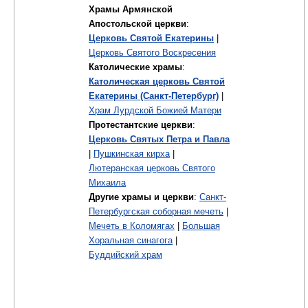
Храмы Армянской
Апостольской церкви
:
Церковь Святой Екатерины
|
Церковь Святого Воскресения
Католические храмы
:
Католическая церковь Святой
Екатерины (Санкт-Петербург)
|
Храм Лурдской Божией Матери
Протестантские церкви
:
Церковь Святых Петра и Павла
|
Пушкинская кирха
|
Лютеранская церковь Святого
Михаила
Другие храмы и церкви
:
Санкт-
Петербургская соборная мечеть
|
Мечеть в Коломягах
|
Большая
Хоральная синагога
|
Буддийский храм