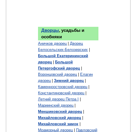
Дворцы
, усадьбы и
особняки
Аничков дворец
|
Дворец
Белосельских-Белозерских
|
Большой Екатерининский
дворец
|
Большой
Петергофский дворец
|
Воронцовский дворец
|
Елагин
дворец
|
Зимний дворец
|
Каменноостровский дворец
|
Константиновский дворец
|
Летний дворец Петра I
|
Мариинский дворец
|
Меншиковский дворец
|
Михайловский дворец
|
Михайловский замок
|
Мраморный дворец
|
Павловский