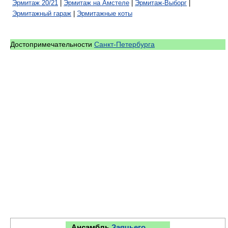
Эрмитаж 20/21
|
Эрмитаж на Амстеле
|
Эрмитаж-Выборг
|
Эрмитажный гараж
|
Эрмитажные коты
Достопримечательности
Санкт-Петербурга
Ансамбль
Заячьего