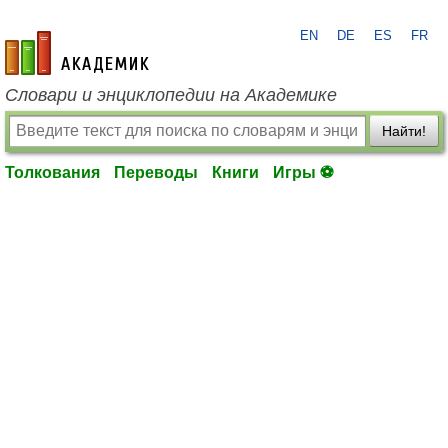
EN
DE
ES
FR
academic.ru
Словари и энциклопедии на Академике
Найти!
Толкования
Переводы
Книги
Игры ⚽