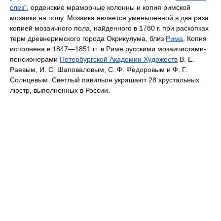
слез"
, орденские мраморные колонны и копия римской
мозаики на полу. Мозаика является уменьшенной в два раза
копией мозаич­ного пола, найденного в 1780 г. при раскопках
терм древнеримского города Окрикулума, близ
Рима
. Копия
исполнена в 1847—1851 гг. в Риме русскими мозаичистами-
пенсионерами
Петер­бургской Академии Художеств
В. Е.
Раевым, И. С. Шаповаловым, С. Ф. Федо­ровым и Ф. Г.
Солнцевым. Светлый павильон украшают 28 хрустальных
люстр, выполненных в России.