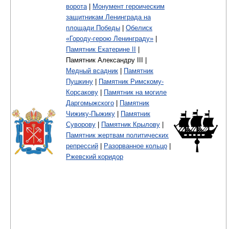
ворота
|
Монумент героическим
защитникам Ленинграда на
площади Победы
|
Обелиск
«Городу-герою Ленинграду»
|
Памятник Екатерине II
|
Памятник Александру III |
Медный всадник
|
Памятник
Пушкину
|
Памятник Римскому-
Корсакову
|
Памятник на могиле
Даргомыжского
|
Памятник
Чижику-Пыжику
|
Памятник
Суворову
|
Памятник Крылову
|
Памятник жертвам политических
репрессий
|
Разорванное кольцо
|
Ржевский коридор