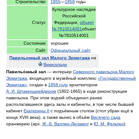
Строительство
1855
—
1858
годы
Культурное наследие
Российской
Статус
Федерации,
объект
№ 7810514001
объект
№ 7810514001
Состояние
хорошее
Сайт
Официальный сайт
Павильонный зал Малого Эрмитажа
на
Викискладе
Павильо́нный зал
— интерьер
Северного павильона Малого
Эрмитажа
, входящего в музейный комплекс
«Государственный
Эрмитаж»
, создан в
1858 году
архитектором
А. И. Штакеншнейдером
(1802-1865) в ходе реконструкции
павильона. При этом зодчий объединил ранее
располагавшиеся здесь залы и кабинеты, в том числе бывший
кабинет
Екатерины II
с подъёмным столом (стол убран ещё в
конце XVIII века), а также вынес в объём
Висячего сада
оранжерею (арх.
Ж.-Б. Валлен-Деламот
и
Ю. М. Фельтен
).