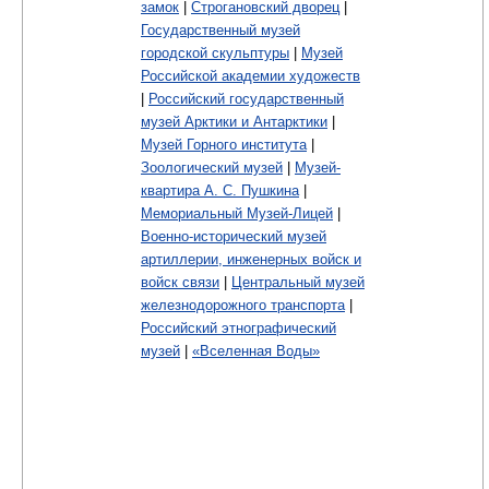
замок
|
Строгановский дворец
|
Государственный музей
городской скульптуры
|
Музей
Российской академии художеств
|
Российский государственный
музей Арктики и Антарктики
|
Музей Горного института
|
Зоологический музей
|
Музей-
квартира А. С. Пушкина
|
Мемориальный Музей-Лицей
|
Военно-исторический музей
артиллерии, инженерных войск и
войск связи
|
Центральный музей
железнодорожного транспорта
|
Российский этнографический
музей
|
«Вселенная Воды»