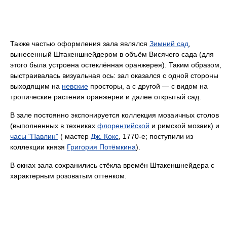
Также частью оформления зала являлся
Зимний сад
,
вынесенный Штакеншнейдером в объём Висячего сада (для
этого была устроена остеклённая оранжерея). Таким образом,
выстраивалась визуальная ось: зал оказался с одной стороны
выходящим на
невские
просторы, а с другой — с видом на
тропические растения оранжереи и далее открытый сад.
В зале постоянно экспонируется коллекция мозаичных столов
(выполненных в техниках
флорентийской
и римской мозаик) и
часы "Павлин"
( мастер
Дж. Кокс
, 1770-е; поступили из
коллекции князя
Григория Потёмкина
).
В окнах зала сохранились стёкла времён Штакеншнейдера с
характерным розоватым оттенком.