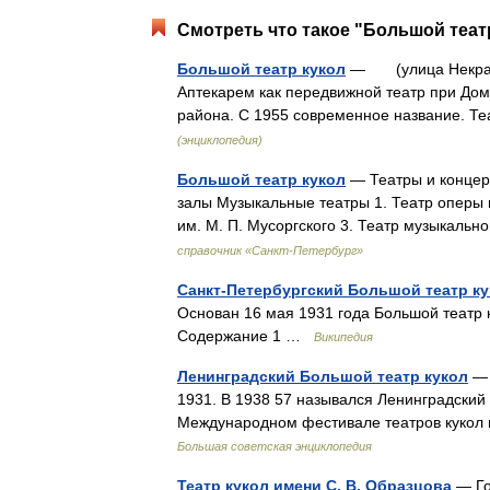
Смотреть что такое "Большой театр
Большой театр кукол
— (улица Некрасова
Аптекарем как передвижной театр при Дом
района. С 1955 современное название. 
(энциклопедия)
Большой театр кукол
— Театры и концерт
залы Музыкальные театры 1. Театр оперы и
им. М. П. Мусоргского 3. Театр музыкал
справочник «Санкт-Петербург»
Санкт-Петербургский Большой театр к
Основан 16 мая 1931 года Большой театр к
Содержание 1 …
Википедия
Ленинградский Большой театр кукол
— 
1931. В 1938 57 назывался Ленинградский 
Международном фестивале театров кукол 
Большая советская энциклопедия
Театр кукол имени С. В. Образцова
— Го