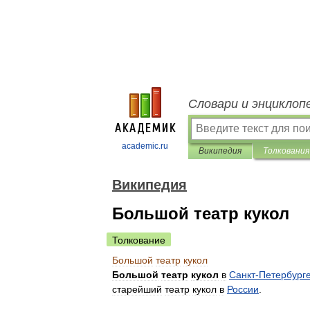
Словари и энциклоп
academic.ru
Википедия
Толкования
Википедия
Большой театр кукол
Толкование
Большой
театр
кукол
Большой
театр
кукол
в
Санкт
-
Петербург
старейший
театр
кукол
в
России
.