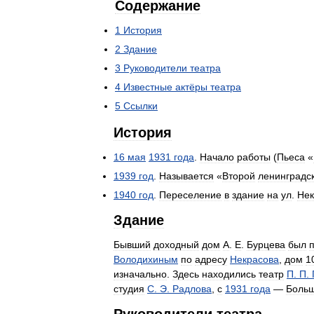
Содержание
1
История
2
Здание
3
Руководители
театра
4
Известные
актёры
театра
5
Ссылки
История
16
мая
1931
года
.
Начало
работы
(
Пьеса
«
1939
год
.
Называется
«
Второй
ленинградс
1940
год
.
Переселение
в
здание
на
ул
.
Нек
Здание
Бывший
доходный
дом
А
.
Е
.
Бурцева
был
Володихиным
по
адресу
Некрасова
,
дом
1
изначально
.
Здесь
находились
театр
П
.
П
.
студия
С
.
Э
.
Радлова
,
с
1931
года
—
Боль