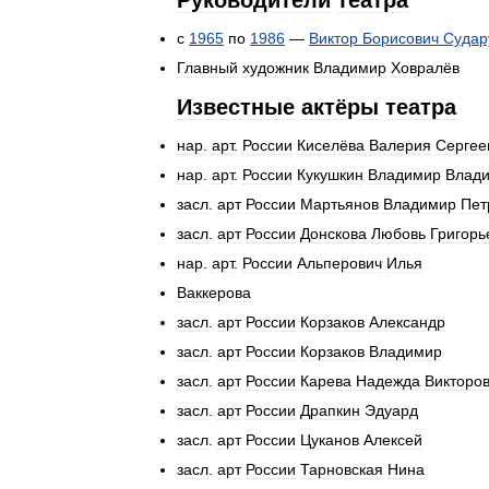
Руководители
театра
с
1965
по
1986
—
Виктор
Борисович
Судар
Главный
художник
Владимир
Ховралёв
Известные
актёры
театра
нар
.
арт
.
России
Киселёва
Валерия
Сергее
нар
.
арт
.
России
Кукушкин
Владимир
Влад
засл
.
арт
России
Мартьянов
Владимир
Пет
засл
.
арт
России
Донскова
Любовь
Григорь
нар
.
арт
.
России
Альперович
Илья
Ваккерова
засл
.
арт
России
Корзаков
Александр
засл
.
арт
России
Корзаков
Владимир
засл
.
арт
России
Карева
Надежда
Викторо
засл
.
арт
России
Драпкин
Эдуард
засл
.
арт
России
Цуканов
Алексей
засл
.
арт
России
Тарновская
Нина