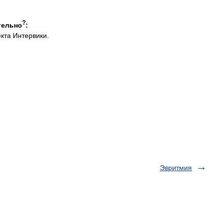
?
тельно
:
кта
Интервики
.
Эвритмия