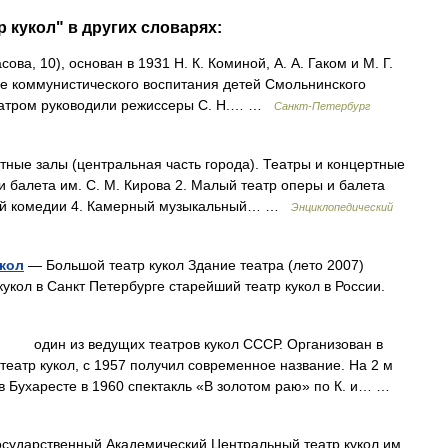
 кукол" в других словарях:
, 10), основан в 1931 Н. К. Коминой, А. А. Гаком и М. Г.
е коммунистического воспитания детей Смольнинского
Театром руководили режиссеры С. Н.… …
Санкт-Петербург
ные залы (центральная часть города). Театры и концертные
 балета им. С. М. Кирова 2. Малый театр оперы и балета
ьной комедии 4. Камерный музыкальный… …
Энциклопедический
укол
— Большой театр кукол Здание театра (лето 2007)
укол в Санкт Петербурге старейший театр кукол в России.
один из ведущих театров кукол СССР. Организован в
театр кукол, с 1957 получил современное название. На 2 м
в Бухаресте в 1960 спектакль «В золотом раю» по К. и… …
сударственный Академический Центральный театр кукол им.