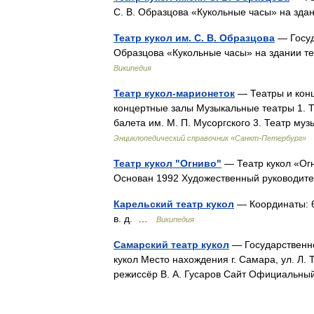
С. В. Образцова «Кукольные часы» на зд
Театр кукол им. С. В. Образцова
— Госуд
Образцова «Кукольные часы» на здании 
Википедия
Театр кукол-марионеток
— Театры и конц
концертные залы Музыкальные театры 1. Т
балета им. М. П. Мусоргского 3. Театр 
Энциклопедический справочник «Санкт-Петербург»
Театр кукол "Огниво"
— Театр кукол «Огн
Основан 1992 Художественный руководите
Карельский театр кукол
— Координаты: 61°
в. д. …
Википедия
Самарский театр кукол
— Государственно
кукол Место нахождения г. Самара, ул. Л.
режиссёр В. А. Гусаров Сайт Официальн