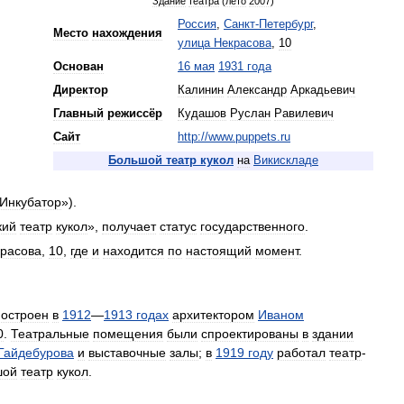
Здание
театра
(
лето
2007
)
Россия
,
Санкт
-
Петербург
,
Место
нахождения
улица
Некрасова
,
10
Основан
16
мая
1931
года
Директор
Калинин
Александр
Аркадьевич
Главный
режиссёр
Кудашов
Руслан
Равилевич
Сайт
http:
//
www
.
puppets
.
ru
Большой
театр
кукол
на
Викискладе
Инкубатор
»).
кий
театр
кукол
»,
получает
статус
государственного
.
расова
,
10
,
где
и
находится
по
настоящий
момент
.
построен
в
1912
—
1913
годах
архитектором
Иваном
0
.
Театральные
помещения
были
спроектированы
в
здании
Гайдебурова
и
выставочные
залы
;
в
1919
году
работал
театр
-
шой
театр
кукол
.