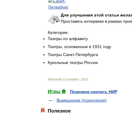
Для
улучшения
этой
статьи
жела
Проставить
интервики
в
рамках
прое
Категории:
Театры
по
алфавиту
Театры
,
основанные
в
1931
году
Театры
Санкт
-
Петербурга
Кукольные
театры
России
Wikimedia
Foundation
.
2010
.
Игры ⚽
Поможем сделать НИР
Вымещение (психология)
Полезное