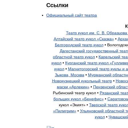
Ссылки
Официальный
сайт
театра
К
Театр
кукол
им
.
С
.
В
.
Образцова
Алтайский
театр
кукол
«
Сказка
»
•
Арха
Белгородский
театр
кукол
•
Вологодск
Дагестанский
государственный
теат
областной
театр
кукол
•
Карельский
теа
кукол
•
Курганский
театр
кукол
«
Гулливе
кукол
•
Магнитогорский
театр
куклы
и
а
Зыкова
,
Москва
•
Мурманский
областн
Новокузнецкий
кукольный
театр
•
Новос
маски
«
Арлекин
»
•
Пензенский
облас
Рыбинский
театр
кукол
•
Рязанский
теа
больших
кукол
«
Бенефис
»
•
Саратовск
кукол
«
Экият
» •
Тверской
театр
куко
«
Пилигрим
»
•
Ульяновский
областной
т
кукол
•
Чувашски