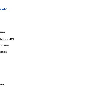
ушкин
вна
имирович
рович
евна
вна