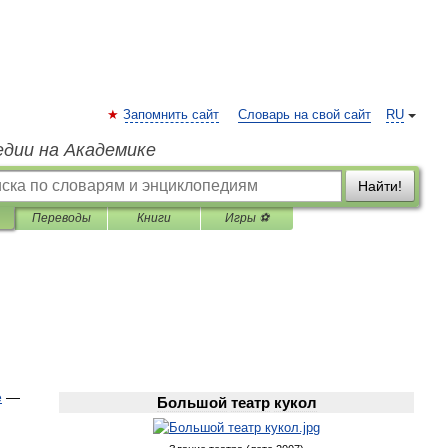
Запомнить сайт
Словарь на свой сайт
RU
едии на Академике
Найти!
Переводы
Книги
Игры ⚽
е
—
Большой
театр
кукол