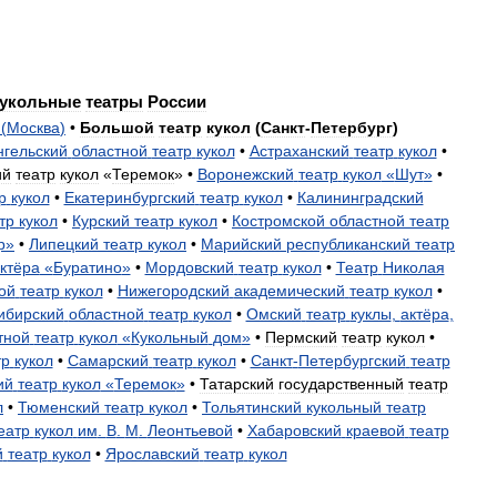
укольные
театры
России
(
Москва
)
•
Большой
театр
кукол
(
Санкт
-
Петербург
)
нгельский
областной
театр
кукол
•
Астраханский
театр
кукол
•
ий
театр
кукол
«
Теремок
» •
Воронежский
театр
кукол
«
Шут
»
•
р
кукол
•
Екатеринбургский
театр
кукол
•
Калининградский
тр
кукол
•
Курский
театр
кукол
•
Костромской
областной
театр
р
»
•
Липецкий
театр
кукол
•
Марийский
республиканский
театр
ктёра
«
Буратино
»
•
Мордовский
театр
кукол
•
Театр
Николая
ой
театр
кукол
•
Нижегородский
академический
театр
кукол
•
ибирский
областной
театр
кукол
•
Омский
театр
куклы
,
актёра
,
тной
театр
кукол
«
Кукольный
дом
»
•
Пермский
театр
кукол
•
тр
кукол
•
Самарский
театр
кукол
•
Санкт
-
Петербургский
театр
ий
театр
кукол
«
Теремок
»
•
Татарский
государственный
театр
л
•
Тюменский
театр
кукол
•
Тольятинский
кукольный
театр
еатр
кукол
им
.
В
.
М
.
Леонтьевой
•
Хабаровский
краевой
театр
й
театр
кукол
•
Ярославский
театр
кукол