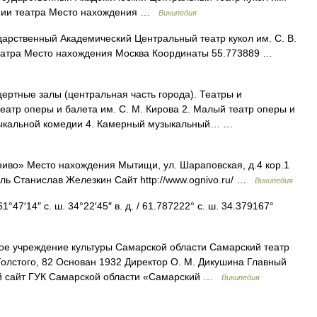
ании театра Место нахождения …
Википедия
арственный Академический Центральный театр кукол им. С. В.
театра Место нахождения Москва Координаты 55.773889 …
ертные залы (центральная часть города). Театры и
еатр оперы и балета им. С. М. Кирова 2. Малый театр оперы и
музыкальной комедии 4. Камерный музыкальный… …
иво» Место нахождения Мытищи, ул. Шараповская, д.4 кор.1
ль Станислав Железкин Сайт http://www.ognivo.ru/ …
Википедия
47′14″ с. ш. 34°22′45″ в. д. / 61.787222° с. ш. 34.379167°
е учреждение культуры Самарской области Самарский театр
 Толстого, 82 Основан 1932 Директор О. М. Дикушина Главный
ый сайт ГУК Самарской области «Самарский …
Википедия