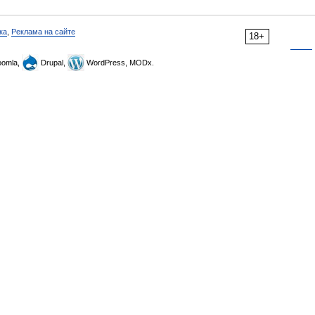
ка
,
Реклама на сайте
18+
omla,
Drupal,
WordPress, MODx.