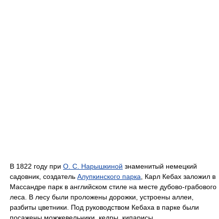
В 1822 году при
О. С. Нарышкиной
знаменитый немецкий
садовник, создатель
Алупкинского парка
, Карл Кебах заложил в
Массандре парк в английском стиле на месте дубово-грабового
леса. В лесу были проложены дорожки, устроены аллеи,
разбиты цветники. Под руководством Кебаха в парке были
посажены можжевельники, кедры, кипарисы,