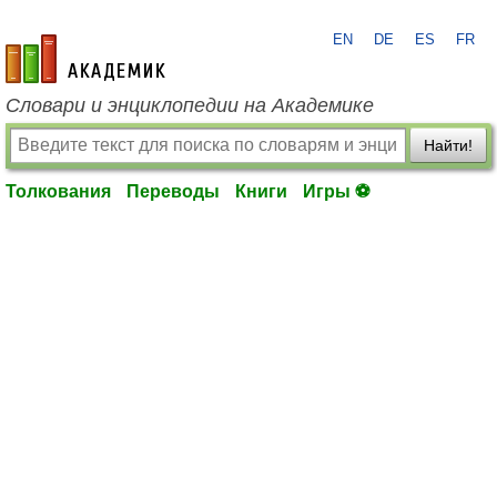
EN
DE
ES
FR
academic.ru
Словари и энциклопедии на Академике
Найти!
Толкования
Переводы
Книги
Игры ⚽