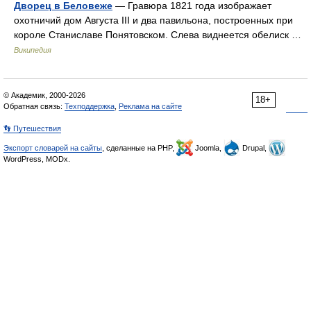
Дворец в Беловеже
— Гравюра 1821 года изображает
охотничий дом Августа III и два павильона, построенных при
короле Станиславе Понятовском. Слева виднеется обелиск …
Википедия
© Академик, 2000-2026
18+
Обратная связь:
Техподдержка
,
Реклама на сайте
👣 Путешествия
Экспорт словарей на сайты
, сделанные на PHP,
Joomla,
Drupal,
WordPress, MODx.