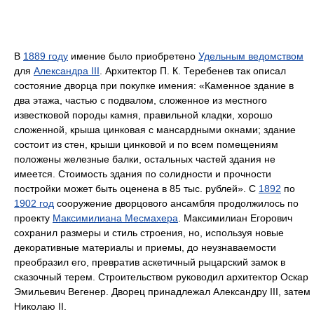
В
1889 году
имение было приобретено
Удельным ведомством
для
Александра III
. Архитектор П. К. Теребенев так описал
состояние дворца при покупке имения: «Каменное здание в
два этажа, частью с подвалом, сложенное из местного
известковой породы камня, правильной кладки, хорошо
сложенной, крыша цинковая с мансардными окнами; здание
состоит из стен, крыши цинковой и по всем помещениям
положены железные балки, остальных частей здания не
имеется. Стоимость здания по солидности и прочности
постройки может быть оценена в 85 тыс. рублей». С
1892
по
1902 год
сооружение дворцового ансамбля продолжилось по
проекту
Максимилиана Месмахера
. Максимилиан Егорович
сохранил размеры и стиль строения, но, используя новые
декоративные материалы и приемы, до неузнаваемости
преобразил его, превратив аскетичный рыцарский замок в
сказочный терем. Строительством руководил архитектор Оскар
Эмильевич Вегенер. Дворец принадлежал Александру III, затем
Николаю II.