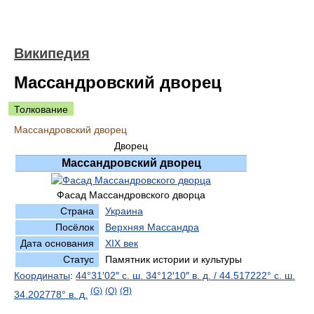
Википедия
Массандровский дворец
Толкование
Массандровский дворец
Дворец
Массандровский дворец
Фасад Массандровского дворца
Страна
Украина
Посёлок
Верхняя Массандра
Дата основания
XIX век
Статус
Памятник истории и культуры
Координаты
:
44°31′02″ с. ш.
34°12′10″ в. д.
/
44.517222° с. ш.
(G)
(O)
(Я)
34.202778° в. д.