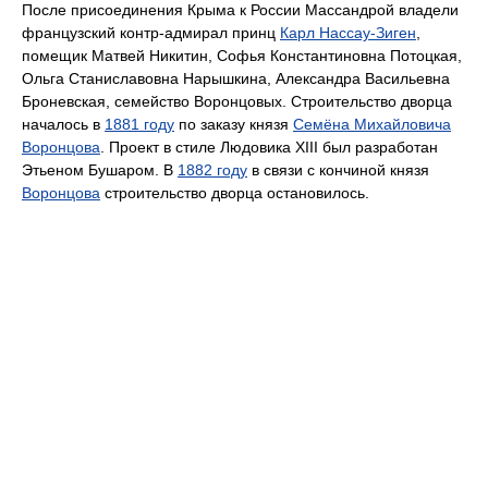
После присоединения Крыма к России Массандрой владели
французский контр-адмирал принц
Карл Нассау-Зиген
,
помещик Матвей Никитин, Софья Константиновна Потоцкая,
Ольга Станиславовна Нарышкина, Александра Васильевна
Броневская, семейство Воронцовых. Строительство дворца
началось в
1881 году
по заказу князя
Семёна Михайловича
Воронцова
. Проект в стиле Людовика XIII был разработан
Этьеном Бушаром. В
1882 году
в связи с кончиной князя
Воронцова
строительство дворца остановилось.