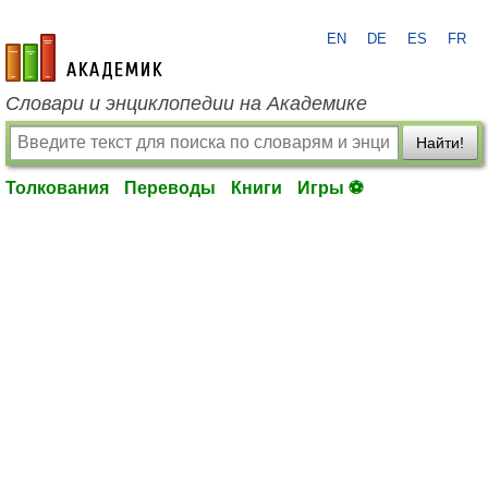
EN
DE
ES
FR
academic.ru
Словари и энциклопедии на Академике
Найти!
Толкования
Переводы
Книги
Игры ⚽