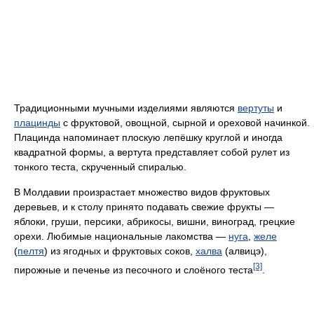
Традиционными мучными изделиями являются
вертуты
и
плацинды
с фруктовой, овощной, сырной и ореховой начинкой.
Плацинда напоминает плоскую лепёшку круглой и иногда
квадратной формы, а вертута представляет собой рулет из
тонкого теста, скрученный спиралью.
В Молдавии произрастает множество видов фруктовых
деревьев, и к столу принято подавать свежие фрукты —
яблоки, груши, персики, абрикосы, вишни, виноград, грецкие
орехи. Любимые национальные лакомства —
нуга
,
желе
(
пелтя
) из ягодных и фруктовых соков,
халва
(алвицэ),
[3]
пирожные и печенье из песочного и слоёного теста
.