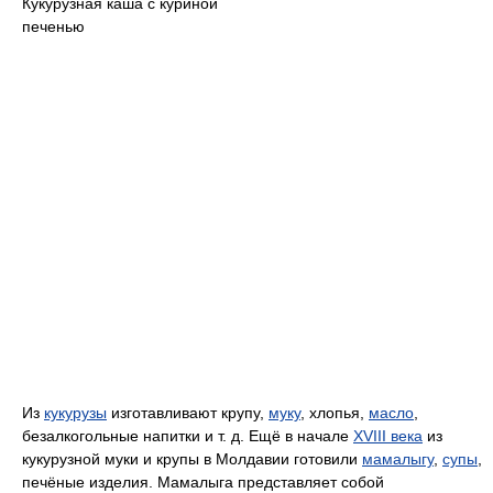
Кукурузная каша с куриной
печенью
Из
кукурузы
изготавливают крупу,
муку
, хлопья,
масло
,
безалкогольные напитки и т. д. Ещё в начале
XVIII века
из
кукурузной муки и крупы в Молдавии готовили
мамалыгу
,
супы
,
печёные изделия. Мамалыга представляет собой