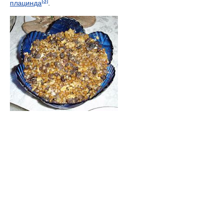
[3]
плацинда
.