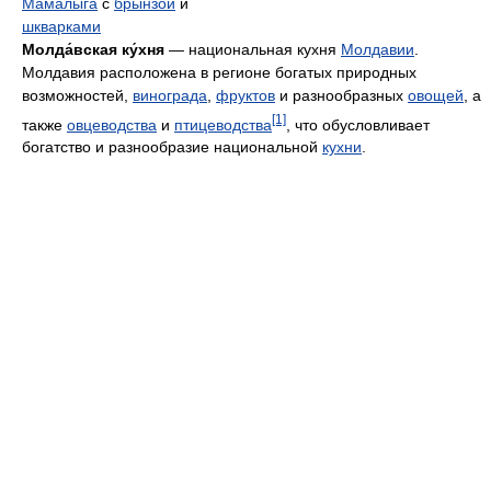
Мамалыга
с
брынзой
и
шкварками
Молда́вская ку́хня
— национальная кухня
Молдавии
.
Молдавия расположена в регионе богатых природных
возможностей,
винограда
,
фруктов
и разнообразных
овощей
, а
[1]
также
овцеводства
и
птицеводства
, что обусловливает
богатство и разнообразие национальной
кухни
.