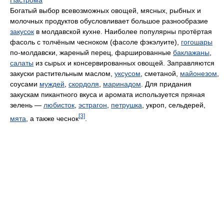
Богатый выбор всевозможных овощей, мясных, рыбных и
молочных продуктов обусловливает большое разнообразие
закусок
в молдавской кухне. Наиболее популярны протёртая
фасоль с толчёным чесноком (фасоле фэкэлуите),
гогошары
по-молдавски, жареный перец, фаршированные
баклажаны
,
салаты
из сырых и консервированных овощей. Заправляются
закуски растительным маслом,
уксусом
, сметаной,
майонезом
,
соусами
муждей
,
скордоля
,
маринадом
. Для придания
закускам пикантного вкуса и аромата используется пряная
зелень —
любисток
,
эстрагон
,
петрушка
, укроп, сельдерей,
[3]
мята
, а также чеснок
.