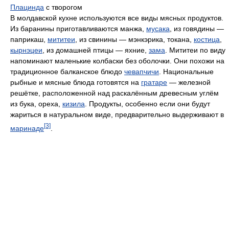
Плацинда
с творогом
В молдавской кухне используются все виды мясных продуктов.
Из баранины приготавливаются манжа,
мусака
, из говядины —
паприкаш,
мититеи
, из свинины — мэнкэрика, токана,
костица
,
кырнэцеи
, из домашней птицы — яхние,
зама
. Мититеи по виду
напоминают маленькие колбаски без оболочки. Они похожи на
традиционное балканское блюдо
чевапчичи
. Национальные
рыбные и мясные блюда готовятся на
гратаре
— железной
решётке, расположенной над раскалённым древесным углём
из бука, ореха,
кизила
. Продукты, особенно если они будут
жариться в натуральном виде, предварительно выдерживают в
[3]
маринаде
.