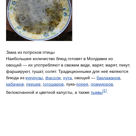
Зама из потрохов птицы
Наибольшее количество блюд готовят в Молдавии из
овощей — их употребляют в свежем виде, варят, жарят, пекут,
фаршируют, тушат, солят. Традиционными для неё являются
блюда из
кукурузы
,
фасоли
,
нута
, овощей —
баклажанов
,
кабачков
,
перцев
,
гогошаров
, лука-
порея
,
помидоров
,
[1]
белокочанной и цветной капусты, а также
тыквы
.