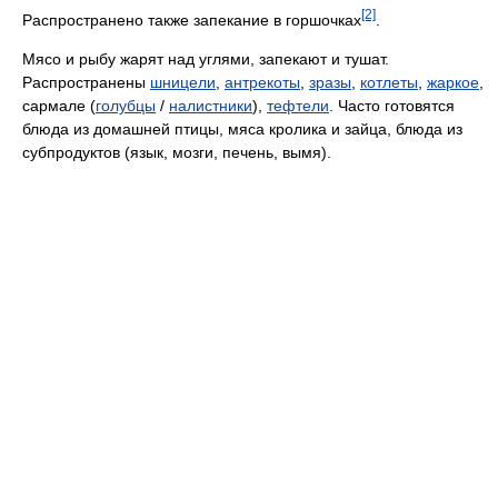
[2]
Распространено также запекание в горшочках
.
Мясо и рыбу жарят над углями, запекают и тушат.
Распространены
шницели
,
антрекоты
,
зразы
,
котлеты
,
жаркое
,
сармале (
голубцы
/
налистники
),
тефтели
. Часто готовятся
блюда из домашней птицы, мяса кролика и зайца, блюда из
субпродуктов (язык, мозги, печень, вымя).