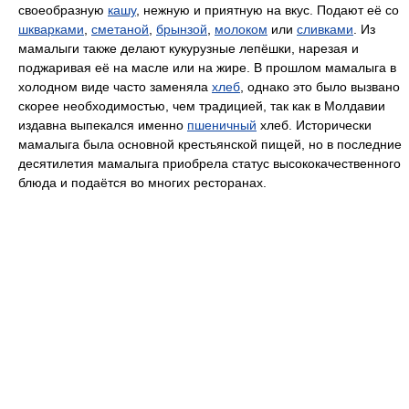
своеобразную
кашу
, нежную и приятную на вкус. Подают её со
шкварками
,
сметаной
,
брынзой
,
молоком
или
сливками
. Из
мамалыги также делают кукурузные лепёшки, нарезая и
поджаривая её на масле или на жире. В прошлом мамалыга в
холодном виде часто заменяла
хлеб
, однако это было вызвано
скорее необходимостью, чем традицией, так как в Молдавии
издавна выпекался именно
пшеничный
хлеб. Исторически
мамалыга была основной крестьянской пищей, но в последние
десятилетия мамалыга приобрела статус высококачественного
блюда и подаётся во многих ресторанах.