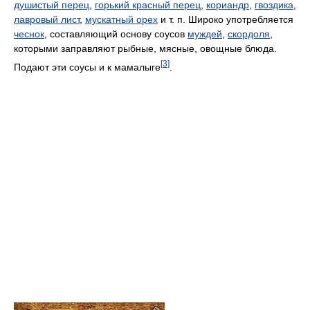
душистый перец
,
горький красный перец
,
кориандр
,
гвоздика
,
лавровый лист
,
мускатный орех
и т. п. Широко употребляется
чеснок
, составляющий основу соусов
муждей
,
скордоля
,
которыми заправляют рыбные, мясные, овощные блюда.
[3]
Подают эти соусы и к мамалыге
.