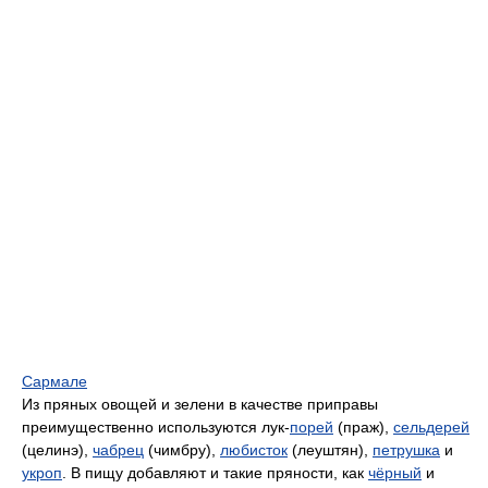
Сармале
Из пряных овощей и зелени в качестве приправы
преимущественно используются лук-
порей
(праж),
сельдерей
(целинэ),
чабрец
(чимбру),
любисток
(леуштян),
петрушка
и
укроп
. В пищу добавляют и такие пряности, как
чёрный
и