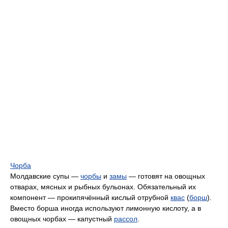
Чорба
Молдавские супы —
чорбы
и
замы
— готовят на овощных
отварах, мясных и рыбных бульонах. Обязательный их
компонент — прокипячённый кислый отрубной
квас
(
борш
).
Вместо борша иногда используют лимонную кислоту, а в
овощных чорбах — капустный
рассол
.