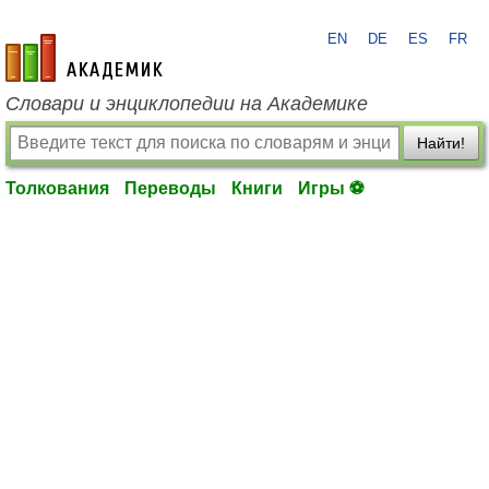
EN
DE
ES
FR
academic.ru
Словари и энциклопедии на Академике
Найти!
Толкования
Переводы
Книги
Игры ⚽