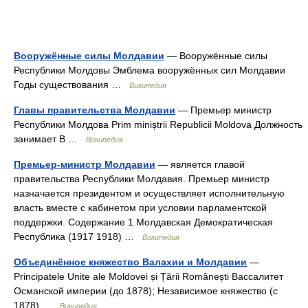
Вооружённые силы Молдавии
— Вооружённые силы
Республики Молдовы Эмблема вооружённых сил Молдавии
Годы существования …
Википедия
Главы правительства Молдавии
— Премьер министр
Республики Молдова Prim miniștrii Republicii Moldova Должность
занимает В …
Википедия
Премьер-министр Молдавии
— является главой
правительства Республики Молдавия. Премьер министр
назначается президентом и осуществляет исполнительную
власть вместе с кабинетом при условии парламентской
поддержки. Содержание 1 Молдавская Демократическая
Республика (1917 1918) …
Википедия
Объединённое княжество Валахии и Молдавии
—
Principatele Unite ale Moldovei și Țării Românești Вассалитет
Османской империи (до 1878); Независимое княжество (с
1878) …
Википедия