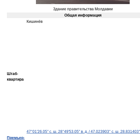
Здание правительства Молдавии
Общая информация
Кишинёв
Штаб-
квартира
47°01′26.05″ с. ш.
28°49′53.05″ в. д.
/
47.023903° с. ш.
28.831403° 
Премьер-