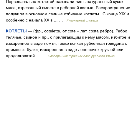
Первоначально котлетой называли лишь натуральный кусок
мяса, отрезанный вместе в реберной костью. Распространение
получили в основном свиные отбивные котлеты . С конца XIX и
особенно с начала XX в.… …
Кулинарный словарь
КОТЛЕТЫ
— (фр., cotelette, от cote = лат. costa ребро). Ребро
телячье, свиное и пр., с прилегающим к нему мясом, избитое и
изжаренное в виде ломтя, также всякая рубленная говядина с
примесью булки, изжаренная в виде лепешечек круглой или
продолговатой… …
Словарь иностранных слов русского языка