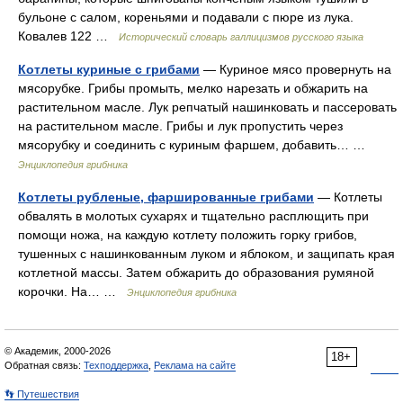
бульоне с салом, кореньями и подавали с пюре из лука.
Ковалев 122 …
Исторический словарь галлицизмов русского языка
Котлеты куриные с грибами
— Куриное мясо провернуть на
мясорубке. Грибы промыть, мелко нарезать и обжарить на
растительном масле. Лук репчатый нашинковать и пассеровать
на растительном масле. Грибы и лук пропустить через
мясорубку и соединить с куриным фаршем, добавить… …
Энциклопедия грибника
Котлеты рубленые, фаршированные грибами
— Котлеты
обвалять в молотых сухарях и тщательно расплющить при
помощи ножа, на каждую котлету положить горку грибов,
тушенных с нашинкованным луком и яблоком, и защипать края
котлетной массы. Затем обжарить до образования румяной
корочки. На… …
Энциклопедия грибника
© Академик, 2000-2026
18+
Обратная связь:
Техподдержка
,
Реклама на сайте
👣 Путешествия