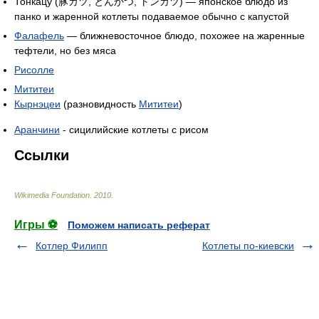
Тонкацу (豚カツ, とんかつ, トンカツ) — японское блюдо из
панко и жаренной котлеты подаваемое обычно с капустой
Фалафель
— ближневосточное блюдо, похожее на жаренные
тефтели, но без мяса
Рисолле
Мититеи
Кырнэцеи
(разновидность
Мититеи
)
Аранчини
- сицилийские котлеты с рисом
Ссылки
Wikimedia Foundation
.
2010
.
Игры ⚽
Поможем написать реферат
Котлер Филипп
Котлеты по-киевски