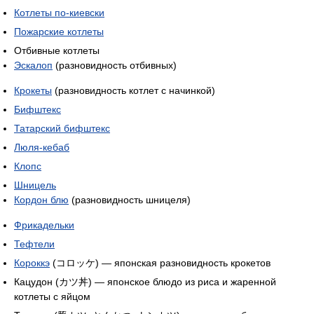
Котлеты по-киевски
Пожарские котлеты
Отбивные котлеты
Эскалоп
(разновидность отбивных)
Крокеты
(разновидность котлет с начинкой)
Бифштекс
Татарский бифштекс
Люля-кебаб
Клопс
Шницель
Кордон блю
(разновидность шницеля)
Фрикадельки
Тефтели
Короккэ
(コロッケ) — японская разновидность крокетов
Кацудон (カツ丼) — японское блюдо из риса и жаренной
котлеты с яйцом