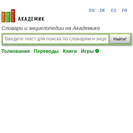
EN
DE
ES
FR
academic.ru
Словари и энциклопедии на Академике
Найти!
Толкования
Переводы
Книги
Игры ⚽