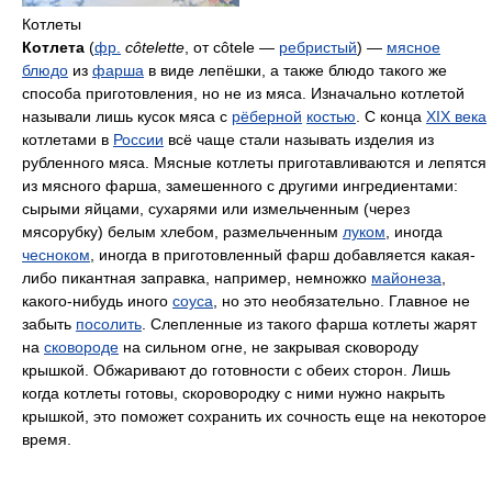
Котлеты
Котлета
(
фр.
côtelette
, от côtele —
ребристый
) —
мясное
блюдо
из
фарша
в виде лепёшки, а также блюдо такого же
способа приготовления, но не из мяса. Изначально котлетой
называли лишь кусок мяса с
рёберной
костью
. С конца
XIX века
котлетами в
России
всё чаще стали называть изделия из
рубленного мяса. Мясные котлеты приготавливаются и лепятся
из мясного фарша, замешенного с другими ингредиентами:
сырыми яйцами, сухарями или измельченным (через
мясорубку) белым хлебом, размельченным
луком
, иногда
чесноком
, иногда в приготовленный фарш добавляется какая-
либо пикантная заправка, например, немножко
майонеза
,
какого-нибудь иного
соуса
, но это необязательно. Главное не
забыть
посолить
. Слепленные из такого фарша котлеты жарят
на
сковороде
на сильном огне, не закрывая сковороду
крышкой. Обжаривают до готовности с обеих сторон. Лишь
когда котлеты готовы, скоровородку с ними нужно накрыть
крышкой, это поможет сохранить их сочность еще на некоторое
время.