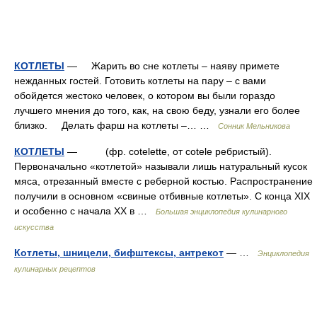
КОТЛЕТЫ
— Жарить во сне котлеты – наяву примете
нежданных гостей. Готовить котлеты на пару – с вами
обойдется жестоко человек, о котором вы были гораздо
лучшего мнения до того, как, на свою беду, узнали его более
близко. Делать фарш на котлеты –… …
Сонник Мельникова
КОТЛЕТЫ
— (фр. cotelette, от cotele ребристый).
Первоначально «котлетой» называли лишь натуральный кусок
мяса, отрезанный вместе с реберной костью. Распространение
получили в основном «свиные отбивные котлеты». С конца XIX
и особенно с начала XX в …
Большая энциклопедия кулинарного
искусства
Котлеты, шницели, бифштексы, антрекот
— …
Энциклопедия
кулинарных рецептов