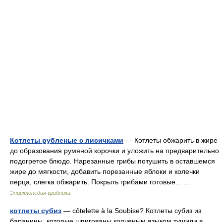
Котлеты рубленые с лисичками
— Котлеты обжарить в жире
до образования румяной корочки и уложить на предварительно
подогретое блюдо. Нарезанные грибы потушить в оставшемся
жире до мягкости, добавить порезанные яблоки и колечки
перца, слегка обжарить. Покрыть грибами готовые… …
Энциклопедия грибника
котлеты субиз
— côtelette à la Soubise? Котлеты субиз из
баранины, которые шпигованы копченым языком тушили в