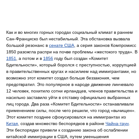
Как и во многих горных городах социальный климат в раннем
Сан-Франциско был нестабильный. Эта обстановка вызвала
большой резонанс в
сенате США
, а серия законов Компромисс
1850 разожгла распри на почве проблемы «жестокого труда». В
1851
, а потом и в
1856
году был создан «Комитет
Бдительности», который боролся с преступностью, коррупцией
в правительственных кругах и насилием над иммигрантами, но
возможно этот комитет создал больше беззакония, чем
предотвратил. Это популярное в народе движение линчевало
12 человек, похитило сотни ирландцев, членов правительства и
насильно заставило уйти в отставку официально выбранных
лиц города. Два раза «Комитет Бдительности» останавливали
применением силы, после чего решили, что город «вычищен».
Этот комитет позднее сфокусировался на иммигрантах из
Китая
, создав множество беспорядков в районе
Чайна-таун
.
Эти беспорядки привели к созданию закона об ослаблении
китайской иммиграции в США, путем уменьшения