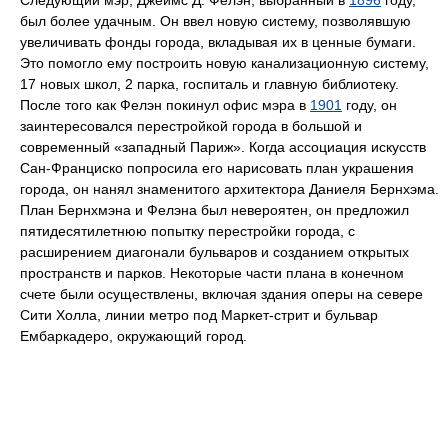
Следующий мэр, Джеймс Д. Фелэн, выбранный в
1896
году,
был более удачным. Он ввел новую систему, позволявшую
увеличивать фонды города, вкладывая их в ценные бумаги.
Это помогло ему построить новую канализационную систему,
17 новых школ, 2 парка, госпиталь и главную библиотеку.
После того как Фелэн покинул офис мэра в
1901
году, он
заинтересовался перестройкой города в большой и
современный «западный Париж». Когда ассоциация искусств
Сан-Франциско попросила его нарисовать план украшения
города, он нанял знаменитого архитектора Даниеля Бернхэма.
План Бернхмэна и Фелэна был невероятен, он предложил
пятидесятилетнюю попытку перестройки города, с
расширением диагонали бульваров и созданием открытых
пространств и парков. Некоторые части плана в конечном
счете были осуществлены, включая здания оперы на севере
Сити Холла, линии метро под Маркет-стрит и бульвар
Ембаркадеро, окружающий город.