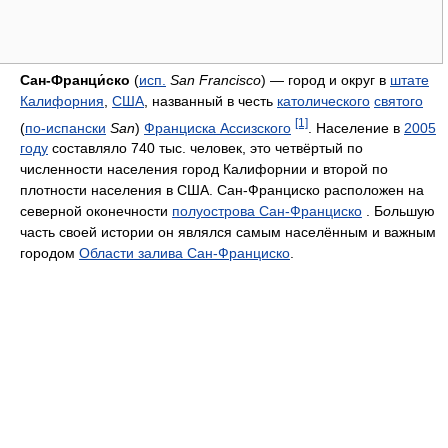
Сан-Франци́ско
(
исп.
San Francisco
) — город и округ в
штате
Калифорния
,
США
, названный в честь
католического
святого
[1]
(
по-испански
San
)
Франциска Ассизского
. Население в
2005
году
составляло 740 тыс. человек, это четвёртый по
численности населения город Калифорнии и второй по
плотности населения в США. Сан-Франциско расположен на
северной оконечности
полуострова Сан-Франциско
. Б
о
льшую
часть своей истории он являлся самым населённым и важным
городом
Области залива Сан-Франциско
.