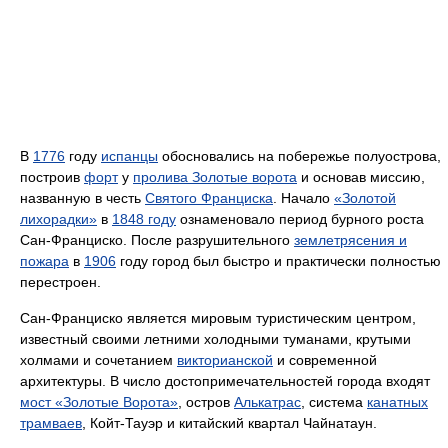
В
1776
году
испанцы
обосновались на побережье полуострова,
построив
форт
у
пролива Золотые ворота
и основав миссию,
названную в честь
Святого Франциска
. Начало
«Золотой
лихорадки»
в
1848 году
ознаменовало период бурного роста
Сан-Франциско. После разрушительного
землетрясения и
пожара
в
1906
году город был быстро и практически полностью
перестроен.
Сан-Франциско является мировым туристическим центром,
известный своими летними холодными туманами, крутыми
холмами и сочетанием
викторианской
и современной
архитектуры. В число достопримечательностей города входят
мост «Золотые Ворота»
, остров
Алькатрас
, система
канатных
трамваев
, Койт-Тауэр и китайский квартал Чайнатаун.