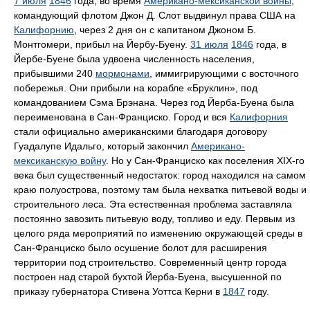
7 июля
1846
года, во время
Американо-мексиканской войны
,
командующий флотом Джон Д. Слот выдвинул права США на
Калифорнию
, через 2 дня он с капитаном Джоном Б.
Монтгомери, прибыл на Йербу-Буену.
31 июля
1846
года, в
Йербе-Буене была удвоена численность населения,
прибывшими 240
мормонами
, иммигрирующими с восточного
побережья. Они прибыли на корабле «Бруклин», под
командованием Сэма Брэнана. Через год Йерба-Буена была
переименована в Сан-Франциско. Город и вся
Калифорния
стали официально американскими благодаря договору
Гуадалупе Идальго, который закончил
Американо-
мексиканскую войну
. Но у Сан-Франциско как поселения XIX-го
века был существенный недостаток: город находился на самом
краю полуострова, поэтому там была нехватка питьевой воды и
строительного леса. Эта естественная проблема заставляла
постоянно завозить питьевую воду, топливо и еду. Первым из
целого ряда мероприятий по изменению окружающей среды в
Сан-Франциско было осушение болот для расширения
территории под строительство. Современный центр города
построен над старой бухтой Йерба-Буена, высушенной по
приказу губернатора Стивена Уоттса Керни в
1847
году.