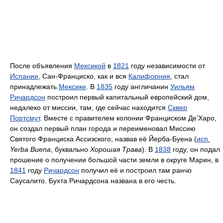
После объявления
Мексикой
в
1821
году независимости от
Испании
, Сан-Франциско, как и вся
Калифорния
, стал
принадлежать
Мексике
. В
1835
году англичанин
Уильям
Ричардсон
построил первый капитальный европейский дом,
недалеко от миссии, там, где сейчас находится
Сквер
Портсмут
. Вместе с правителем колонии Франциском Де’Харо,
он создал первый план города и переименовал Миссию
Святого Франциска Ассизского, назвав её Йерба-Буена (
исп.
Yerba Buena
, буквально
Хорошая Трава
). В
1838
году, он подал
прошение о получении большой части земли в округе Марин, в
1841
году
Ричардсон
получил её и построил там ранчо
Саусалито. Бухта Ричардсона названа в его честь.