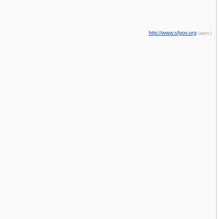
http://www.sfgov.org
(англ.)