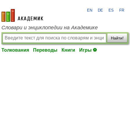
EN
DE
ES
FR
academic.ru
Словари и энциклопедии на Академике
Найти!
Толкования
Переводы
Книги
Игры ⚽