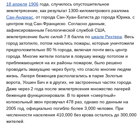
18 апреля
1906
года, случилось опустошительное
землетрясение, как результат 1300-километрового разлома
Сан-Андреас
, от города Сан-Хуан-Батиста до города Юрика, с
центром под Сан-Франциско. Согласно данным,
зафиксированным Геологической службой США,
землетрясение было силой 7.8 балла по
шкале Рихтера
. Весь
город затопило, потом начались пожары, которые уничтожили
предположительно 80 % города, включая почти весь центр
города. Многие жители попали в ловушку между потопом и
приближающимся на их районы пожаром, было решено
проводить эвакуацию через бухту, что спасло многим людям
жизнь. Лагеря беженцев располагались в парке Золотые
ворота, Уошен Бич и в других, не застроенных частях города.
Даже через 2 года после землетрясения множество лагерей
беженцев функционировали. В то время «смертный»
колокольный звон прозвучал 478 раз, однако по данным на
2005 год, официально погибло более 3,000 человек. При
численности населения 410,000 без крова осталось до 300,000
жителей.