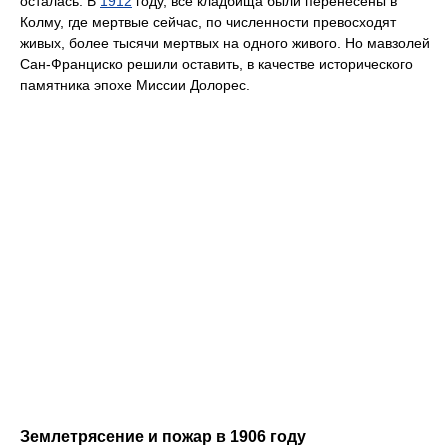
осталась. В
1912
году, все кладбища были перенесены в
Колму, где мертвые сейчас, по численности превосходят
живых, более тысячи мертвых на одного живого. Но мавзолей
Сан-Франциско решили оставить, в качестве исторического
памятника эпохе Миссии Долорес.
Землетрясение и пожар в 1906 году