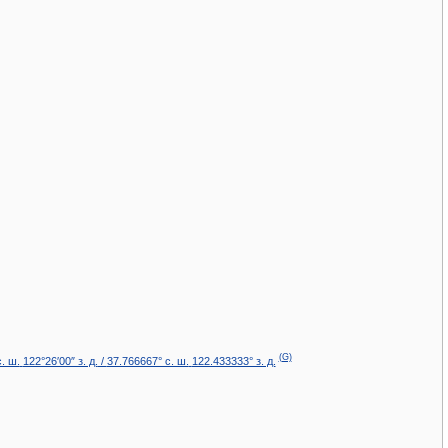
(G)
с. ш.
122°26′00″ з. д.
/
37.766667° с. ш.
122.433333° з. д.