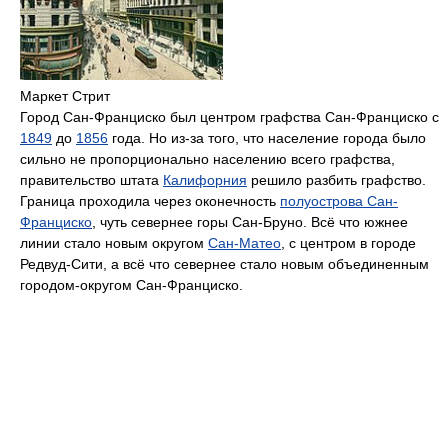
Маркет Стрит
Город Сан-Франциско был центром графства Сан-Франциско с
1849
до
1856
года. Но из-за того, что население города было
сильно не пропорционально населению всего графства,
правительство штата
Калифорния
решило разбить графство.
Граница проходила через оконечность
полуострова Сан-
Франциско
, чуть севернее горы Сан-Бруно. Всё что южнее
линии стало новым округом
Сан-Матео
, с центром в городе
Редвуд-Сити, а всё что севернее стало новым объединенным
городом-округом Сан-Франциско.