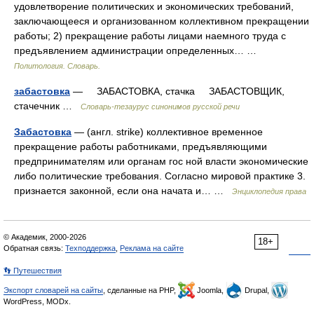
удовлетворение политических и экономических требований,
заключающееся и организованном коллективном прекращении
работы; 2) прекращение работы лицами наемного труда с
предъявлением администрации определенных… …
Политология. Словарь.
забастовка
— ЗАБАСТОВКА, стачка ЗАБАСТОВЩИК,
стачечник …
Словарь-тезаурус синонимов русской речи
Забастовка
— (англ. strike) коллективное временное
прекращение работы работниками, предъявляющими
предпринимателям или органам гос ной власти экономические
либо политические требования. Согласно мировой практике 3.
признается законной, если она начата и… …
Энциклопедия права
© Академик, 2000-2026
18+
Обратная связь:
Техподдержка
,
Реклама на сайте
👣 Путешествия
Экспорт словарей на сайты
, сделанные на PHP,
Joomla,
Drupal,
WordPress, MODx.