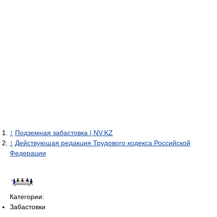
↑
Подземная забастовка | NV.KZ
↑
Действующая редакция Трудового кодекса Российской
Федерации
Категории:
Забастовки