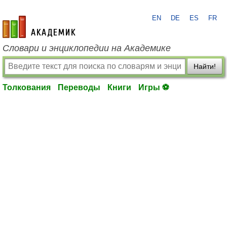
EN
DE
ES
FR
academic.ru
Словари и энциклопедии на Академике
Найти!
Толкования
Переводы
Книги
Игры ⚽