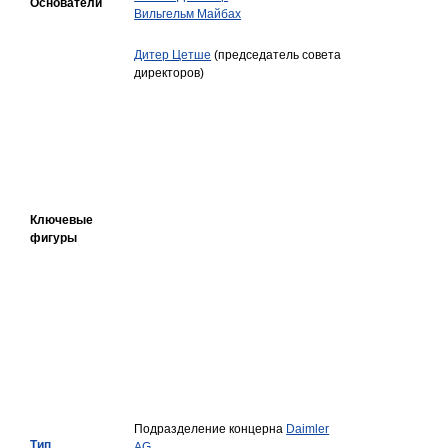
Основатели
Вильгельм Майбах
Дитер Цетше
(председатель совета
директоров)
Ключевые
фигуры
Подразделение концерна
Daimler
Тип
AG