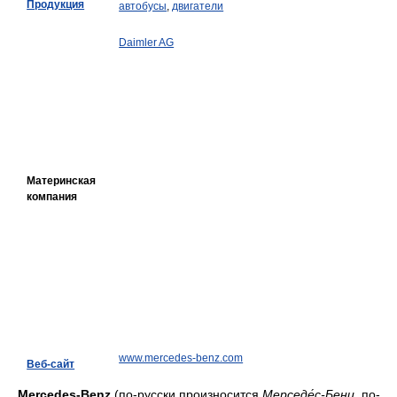
Продукция
автобусы
,
двигатели
Daimler AG
Материнская
компания
www.mercedes-benz.com
Веб-сайт
Mercedes-Benz
(по-русски произносится
Мерседе́с-Бенц
, по-