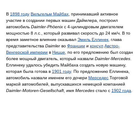
В
1898 году
Вильгельм Майбах
, принимавший активное
участие в создании первых машин Даймлера, построил
автомобиль
Daimler-Phöenix
с 4-цилиндровым двигателем
мощностью 8 л.с., который развивал скорость до 24 км/ч. В то
время заметное влияние оказывал
Эмиль Еллинек
, глава
представительства
Daimler
во
Франции
и
консул
Австро-
Венгерской империи
в
Ницце
, по его предложению был создан
более мощный двигатель, который назвали
Daimler-Mercedes
.
Еллинеку удалось убедить Майбаха создать новую машину,
которая была готова в
1901 году
. По предложению Еллинека,
автомобиль назвали именем его дочери
Мерседес
.Торговой
маркой автомобилей, выпускавшихся немецкой компанией
Daimler-Motoren-Gesellschaft
, имя
Mercedes
стало с
1902 года
.