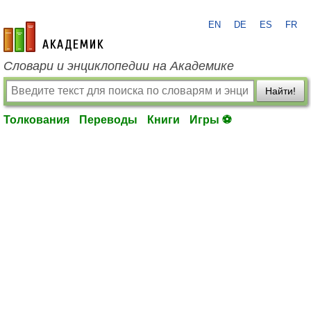
EN
DE
ES
FR
academic.ru
Словари и энциклопедии на Академике
Найти!
Толкования
Переводы
Книги
Игры ⚽