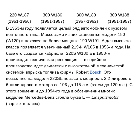
220 W187
300 W186
300 W189
300 W188
(1951-1956)
(1951-1957)
(1957-1962)
(1951-1957)
В 1953-м году появляется целый ряд автомобилей с кузовом
понтонного типа. Массовыми из них становятся модели 180
(W120) и похожее но более мощные 190 W191. А для высшего
класса появляется увеличенный 219-й W105 в 1956-м году. На
базе его создается кабриолет 220S W180 а в 1958-м
происходит техническая революция — в серийное
производство идет двигатели с высокоточной механической
системой впрыска топлива фирмы Robert
Bosch
. Это
позволило на модели 220SE повысить мощность 2,2-литрового
6-цилиндрового мотора со 106 до 115 л.с. (затем до 120 л.с.). С
этого времени и до 1994-го года в обозначении многих
моделей Mercedes-Benz стояла буква Е —
Einspritzmotor
(впрыск топлива).