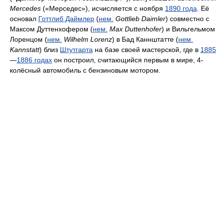
Mercedes
(«Мерседес»), исчисляется с ноября
1890 года
. Её
основал
Готтлиб Даймлер
(
нем.
Gottlieb Daimler
) совместно с
Максом Дуттенхофером (
нем.
Max Duttenhofer
) и Вильгельмом
Лоренцом (
нем.
Wilhelm Lorenz
) в Бад Каннштатте (
нем.
Kannstatt
) близ
Штутгарта
на базе своей мастерской, где в
1885
—
1886 годах
он построил, считающийся первым в мире, 4-
колёсный автомобиль с бензиновым мотором.