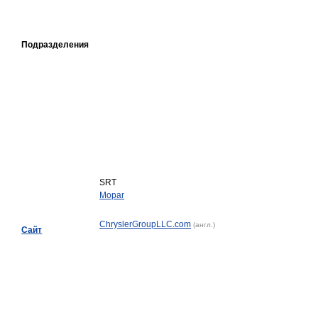
Подразделения
SRT
Mopar
ChryslerGroupLLC.com
(англ.)
Сайт