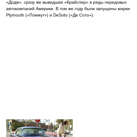
«Додж», сразу же выведшая «Крайслер» в ряды передовых
автокомпаний Америки. В том же году были запущены марки
Plymouth («Плимут») и DeSoto («Де Сото»).