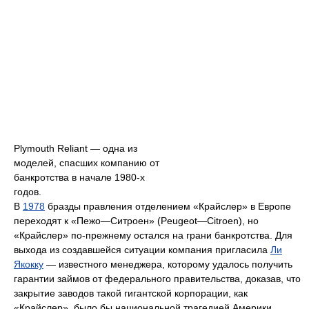
Plymouth Reliant — одна из
моделей, спасших компанию от
банкротства в начале 1980-х
годов.
В
1978
бразды правления отделением «Крайслер» в Европе
переходят к «Пежо—Ситроен» (Peugeot—Citroen), но
«Крайслер» по-прежнему остался на грани банкротства. Для
выхода из создавшейся ситуации компания пригласила
Ли
Якокку
— известного менеджера, которому удалось получить
гарантии займов от федерального правительства, доказав, что
закрытие заводов такой гигантской корпорации, как
«Крайслер», было бы национальной трагедией Америки.