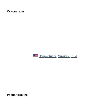
Основатели
Оберн-Хиллс
,
Мичиган
,
США
Расположение