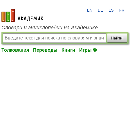
EN
DE
ES
FR
academic.ru
Словари и энциклопедии на Академике
Найти!
Толкования
Переводы
Книги
Игры ⚽