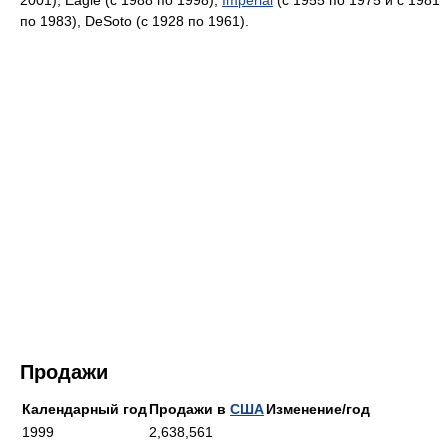
2001), Eagle (с 1988 по 1998),
Imperial
(с 1955 по 1975 и с 1981
по 1983), DeSoto (с 1928 по 1961).
Продажи
Календарный год
Продажи в
США
Изменение/год
1999
2,638,561