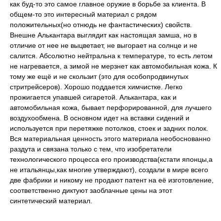
как буд-то это самое главное оружие в борьбе за клиента. В
общем-то это интересный материал с рядом
положительных(но отнюдь не фантастических) свойств.
Внешне Алькантара выглядит как настоящая замша, но в
отличие от нее не выцветает, не выгорает на солнце и не
салится. Абсолютно нейтральна к температуре, то есть летом
не нагревается, а зимой не мерзнет как автомобильная кожа. К
тому же ещё и не скользит (это для особопродвинутых
стритрейсеров). Хорошо поддается химчистке. Легко
прожигается упавшей сигаретой. Алькантара, как и
автомобильная кожа, бывает перфорированной, для лучшего
воздухообмена. В основном идет на вставки сидений и
используется при перетяжке потолков, стоек и задних полок.
Вся материальная ценность этого материала необоснованно
раздута и связана только с тем, что изобретатели
технологического процесса его производства(кстати японцы,а
не итальянцы,как многие утверждают), создали в мире всего
две фабрики и никому не продают патент на её изготовление,
соответственно диктуют заоблачные цены на этот
синтетический материал.