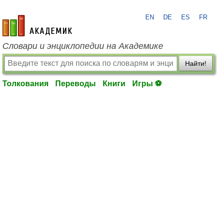
EN
DE
ES
FR
academic.ru
Словари и энциклопедии на Академике
Найти!
Толкования
Переводы
Книги
Игры ⚽