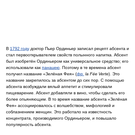
В
1792 году
доктор Пьер Ординьер записал рецепт абсента и
стал первооткрывателем свойств полынного напитка. Абсент
был изобретён Ординьером как универсальное средство; его
использовали как
панацею
. Поэтому в те времена абсент
получил название «Зелёная Фея» (
фр.
la Fée Verte
). Это
название закрепилось за абсентом до сих пор. С помощью
абсента возбуждали вялый аппетит и стимулировали
пищеварение. Абсент добавляли в вино, чтобы сделать его
более опьяняющим. В то время название абсента «Зелёная
Фея» ассоциировалось с волшебством, мифологией и
соблазнением женщин. Это работало на известность
концентрата, производимого Ординьером, и повышало
популярность абсента.