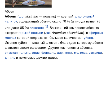
Абсент
Абсе́нт
(
фр.
absinthe
— полынь) — крепкий
алкогольный
напиток
, содержащий обычно около 70 % (а иногда выше, 75
[1]
или даже 85 %)
алкоголя
. Важнейший компонент абсента —
экстракт
горькой полыни
(
лат.
Artemisia absinthium
), в
эфирных
маслах
которой содержится большое количество
туйона
.
Именно туйон — главный элемент, благодаря которому абсент
славится своим эффектом. Другие компоненты абсента:
римская полынь
,
анис
,
фенхель
,
аир
,
мята
,
мелисса
,
лакрица
,
дягиль
и некоторые другие травы.