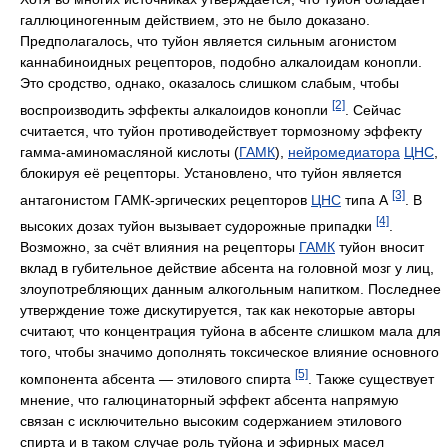
галлюциногенным действием, это не было доказано.
Предполагалось, что туйон является сильным агонистом
каннабиноидных рецепторов, подобно алкалоидам конопли.
Это сродство, однако, оказалось слишком слабым, чтобы
[2]
воспроизводить эффекты алкалоидов конопли
. Сейчас
считается, что туйон противодействует тормозному эффекту
гамма-аминомасляной кислоты (
ГАМК
),
нейромедиатора
ЦНС
,
блокируя её рецепторы. Установлено, что туйон является
[3]
антагонистом ГАМК-эргических рецепторов
ЦНС
типа А
. В
[4]
высоких дозах туйон вызывает судорожные припадки
.
Возможно, за счёт влияния на рецепторы
ГАМК
туйон вносит
вклад в губительное действие абсента на головной мозг у лиц,
злоупотребляющих данным алкогольным напитком. Последнее
утверждение тоже дискутируется, так как некоторые авторы
считают, что концентрация туйона в абсенте слишком мала для
того, чтобы значимо дополнять токсическое влияние основного
[5]
компонента абсента — этилового спирта
. Также существует
мнение, что галюцинаторный эффект абсента напрямую
связан с исключительно высоким содержанием этилового
спирта и в таком случае роль туйона и эфирных масел