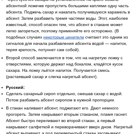
абсентной ложечке пропустить большими каплями одну часть
абсента. Поджечь сахар и накапать получившуюся карамель в
абсент. Затем разбавить тремя частями воды. Этот, наиболее
известный, способ опасен тем, что абсент в стакане может
легко загореться, поэтому применяйте его осторожно. (В
подобных случаях
некоторые ценители
считают это одним из
сигналов для начала разбавления абсента водой — напиток,
теряя крепость, потухнет сам собой).
Второй способ заключается в том, что на нагретую ложку с
отверстиями, которую держат над бокалом, кладётся кусок
сахара. На ложку льётся напиток. Получается смесь
(растаявший сахар и слегка нагретый абсент).
Русский:
Сделать сахарный сироп отдельно, смешав сахар с водой.
Потом разбавить абсент сиропом в нужной пропорции.
В стакан наливают абсент, поджигают его. Дают немного
прогореть. Затем накрывают вторым стаканом, пламя гаснет.
Абсент быстро переливают во второй стакан, а первый
накрывают салфеткой и переворачивают вверх дном. Нагретый
абсент выпивают, а под перевернутый стакан засовывают