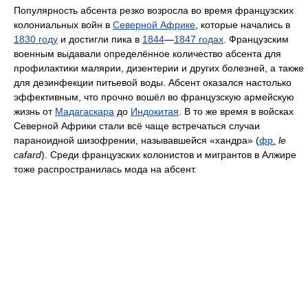
Популярность абсента резко возросла во время французских
колониальных войн в
Северной Африке
, которые начались в
1830 году
и достигли пика в
1844
—
1847 годах
. Французским
военным выдавали определённое количество абсента для
профилактики малярии, дизентерии и других болезней, а также
для дезинфекции питьевой воды. Абсент оказался настолько
эффективным, что прочно вошёл во французскую армейскую
жизнь от
Мадагаскара
до
Индокитая
. В то же время в войсках
Северной Африки стали всё чаще встречаться случаи
параноидной шизофрении, называвшейся «хандра» (
фр.
le
cafard
). Среди французских колонистов и мигрантов в Алжире
тоже распространилась мода на абсент.