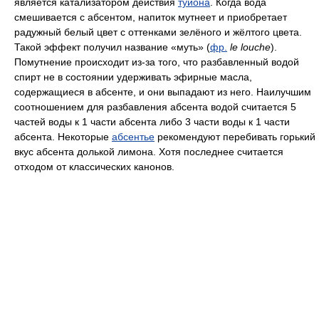
является катализатором действия
туйона
. Когда вода
смешивается с абсентом, напиток мутнеет и приобретает
радужный белый цвет с оттенками зелёного и жёлтого цвета.
Такой эффект получил название «муть» (
фр.
le louche
).
Помутнение происходит из-за того, что разбавленный водой
спирт не в состоянии удерживать эфирные масла,
содержащиеся в абсенте, и они выпадают из него. Наилучшим
соотношением для разбавления абсента водой считается 5
частей воды к 1 части абсента либо 3 части воды к 1 части
абсента. Некоторые
абсентье
рекомендуют перебивать горький
вкус абсента долькой лимона. Хотя последнее считается
отходом от классических канонов.