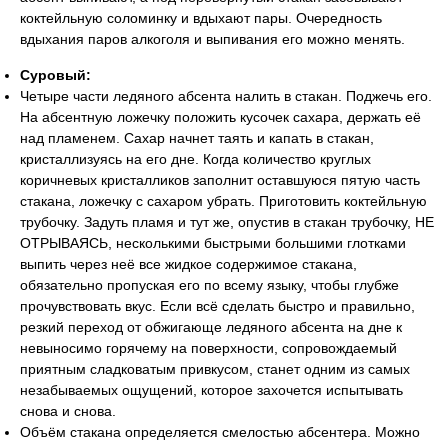
коктейльную соломинку и вдыхают пары. Очередность
вдыхания паров алкоголя и выпивания его можно менять.
Суровый:
Четыре части ледяного абсента налить в стакан. Поджечь его.
На абсентную ложечку положить кусочек сахара, держать её
над пламенем. Сахар начнет таять и капать в стакан,
кристаллизуясь на его дне. Когда количество круглых
коричневых кристалликов заполнит оставшуюся пятую часть
стакана, ложечку с сахаром убрать. Приготовить коктейльную
трубочку. Задуть пламя и тут же, опустив в стакан трубочку, НЕ
ОТРЫВАЯСЬ, несколькими быстрыми большими глотками
выпить через неё все жидкое содержимое стакана,
обязательно пропуская его по всему языку, чтобы глубже
прочувствовать вкус. Если всё сделать быстро и правильно,
резкий переход от обжигающе ледяного абсента на дне к
невыносимо горячему на поверхности, сопровождаемый
приятным сладковатым привкусом, станет одним из самых
незабываемых ощущений, которое захочется испытывать
снова и снова.
Объём стакана определяется смелостью абсентера. Можно