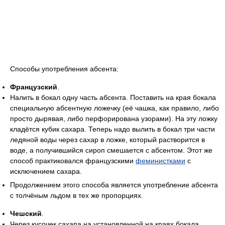
Способы употребления абсента:
Французский
.
Налить в бокал одну часть абсента. Поставить на края бокала
специальную абсентную ложечку (её чашка, как правило, либо
просто дырявая, либо перфорирована узорами). На эту ложку
кладётся кубик сахара. Теперь надо вылить в бокал три части
ледяной воды через сахар в ложке, который растворится в
воде, а получившийся сироп смешается с абсентом. Этот же
способ практиковался французскими
феминистками
с
исключением сахара.
Продолжением этого способа является употребление абсента
с толчёным льдом в тех же пропорциях.
Чешский
.
Через кусочек сахара на установленной на краях бокала