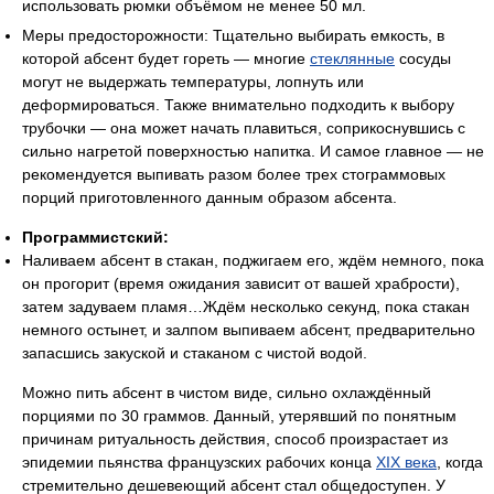
использовать рюмки объёмом не менее 50 мл.
Меры предосторожности: Тщательно выбирать емкость, в
которой абсент будет гореть — многие
стеклянные
сосуды
могут не выдержать температуры, лопнуть или
деформироваться. Также внимательно подходить к выбору
трубочки — она может начать плавиться, соприкоснувшись с
сильно нагретой поверхностью напитка. И самое главное — не
рекомендуется выпивать разом более трех стограммовых
порций приготовленного данным образом абсента.
Программистский:
Наливаем абсент в стакан, поджигаем его, ждём немного, пока
он прогорит (время ожидания зависит от вашей храбрости),
затем задуваем пламя…Ждём несколько секунд, пока стакан
немного остынет, и залпом выпиваем абсент, предварительно
запасшись закуской и стаканом с чистой водой.
Можно пить абсент в чистом виде, сильно охлаждённый
порциями по 30 граммов. Данный, утерявший по понятным
причинам ритуальность действия, способ произрастает из
эпидемии пьянства французских рабочих конца
XIX века
, когда
стремительно дешевеющий абсент стал общедоступен. У