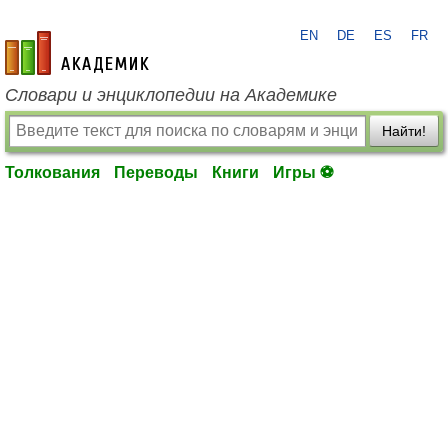
EN
DE
ES
FR
academic.ru
Словари и энциклопедии на Академике
Найти!
Толкования
Переводы
Книги
Игры ⚽