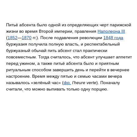
Питьё абсента было одной из определяющих черт парижской
жизни во время Второй империи, правления
Наполеона III
(
1852
—
1870
гг.). После подавления революции
1848 года
буржуазия получила полную власть, и респектабельный
буржуазный обычай пить абсент стал практически
повсеместным. Тогда считалось, что абсент улучшает аппетит
перед ужином, а также питьё абсента было и приятным
ритуальным способом завершить день и перейти в вечернее
настроение. Время между пятью и семью часами вечера
называлось «зелёный час» (
фр.
l’heure verte
). Поначалу
считали, что можно выпивать только одну порцию.