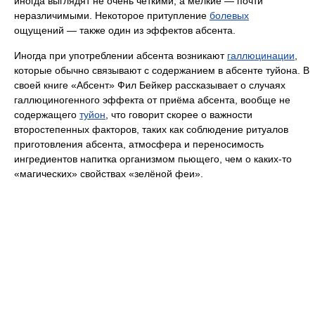
иногда выглядят не очень чёткими, а мелкие — почти
неразличимыми. Некоторое притупление
болевых
ощущений — также один из эффектов абсента.
Иногда при употреблении абсента возникают
галлюцинации
,
которые обычно связывают с содержанием в абсенте туйона. В
своей книге «Абсент» Фил Бейкер рассказывает о случаях
галлюциногенного эффекта от приёма абсента, вообще не
содержащего
туйон
, что говорит скорее о важности
второстепенных факторов, таких как соблюдение ритуалов
приготовления абсента, атмосфера и переносимость
ингредиентов напитка организмом пьющего, чем о каких-то
«магических» свойствах «зелёной феи».