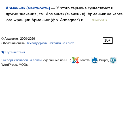
Арманьяк (местность)
— У этого термина существуют и
другие значения, см. Арманьяк (значения). Арманьяк на карте
юга Франции Арманьяк (фр. Armagnac) и …
Википедия
© Академик, 2000-2026
18+
Обратная связь:
Техподдержка
,
Реклама на сайте
👣 Путешествия
Экспорт словарей на сайты
, сделанные на PHP,
Joomla,
Drupal,
WordPress, MODx.