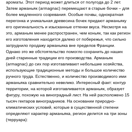
ароматы. Этот период может длиться от полугода до 2 лет.
Затем арманьяк (armagnac) перемещают в старые бочки – для
более медленного созревания. Особые почвы, однократная
перегонка и уникальная древесина бочек придают арманьяку
его оригинальность и изысканные оттенки вкуса. Несмотря на
это, арманьяк менее распространен, чем коньяк, так как регион
его изготовления находится далеко от побережья, что сильно
затруднило продажу арманьяка вне пределов Франции.
Однако это же обстоятельство помогло сохранить до наших
дней старинные традиции его производства. Арманьяк
(armagnac) до сих пор изготавливают небольшие хозяйства,
использующие традиционные методы и большое количество
ручного труда. Естественно, и количество производимого ими
арманьяка сравнительно невелико. Интересный факт: контур
территории, на которой изготавливается арманьяк, образует
фигуру, похожую на виноградный лист. На ней расположено 15
тысяч гектаров виноградников. На основании природно-
климатических условий, которые в существенной степени
определяют характер арманьяка, регион делится на три зоны
(терруара):