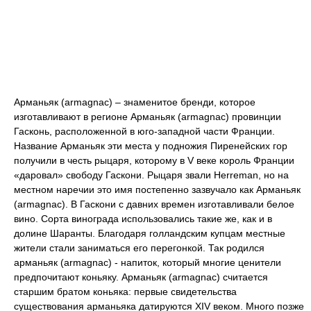
Арманьяк (armagnac) – знаменитое бренди, которое
изготавливают в регионе Арманьяк (armagnac) провинции
Гасконь, расположенной в юго-западной части Франции.
Название Арманьяк эти места у подножия Пиренейских гор
получили в честь рыцаря, которому в V веке король Франции
«даровал» свободу Гаскони. Рыцаря звали Herreman, но на
местном наречии это имя постепенно зазвучало как Арманьяк
(armagnac). В Гаскони с давних времен изготавливали белое
вино. Сорта винограда использовались такие же, как и в
долине Шаранты. Благодаря голландским купцам местные
жители стали заниматься его перегонкой. Так родился
арманьяк (armagnac) - напиток, который многие ценители
предпочитают коньяку. Арманьяк (armagnac) считается
старшим братом коньяка: первые свидетельства
существования арманьяка датируются XIV веком. Много позже