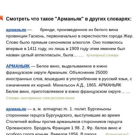
Смотреть что такое "Арманьяк" в других словарях:
арманьяк
— бренди, произведенное из белого вина
провинции Гасконь, первоначально в окрестностях города Жер.
Слово было прямым синонимом алкоголя. Оно появилось
впервые в 1411 году, но лишь в 1909 году этим именем был
назван целый аппелласьон, была… …
Кулинарный словарь
АРМАНЬЯК
— Белое вино, выделываемое в южно
французском округе Арманьяк. Объяснение 25000
иностранных слов, вошедших в употребление в русский язык, с
означением их корней. Михельсон А.Д., 1865. АРМАНЬЯК
Белое вино, приготовляемое в южно французском округе… …
Словарь иностранных слов русского языка
арманьяк
— а, м. armagnac m. 1. полит. Бургиньоны
сторонники герцога Бургундского, выступившие во время
Столетней войны против арманьяков сторонников герцога
Орлеанского. Бродель Франция 1 98. 2. Фр. белое вино и
особого сорта коньяк. Вавилов 1856. В парод …
Исторический