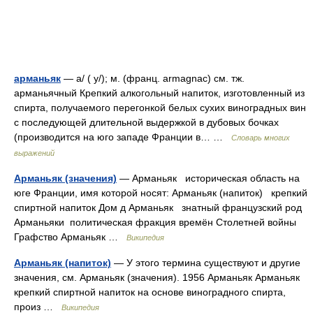
арманьяк
— а/ ( у/); м. (франц. armagnac) см. тж.
арманьячный Крепкий алкогольный напиток, изготовленный из
спирта, получаемого перегонкой белых сухих виноградных вин
с последующей длительной выдержкой в дубовых бочках
(производится на юго западе Франции в… …
Словарь многих
выражений
Арманьяк (значения)
— Арманьяк историческая область на
юге Франции, имя которой носят: Арманьяк (напиток) крепкий
спиртной напиток Дом д Арманьяк знатный французский род
Арманьяки политическая фракция времён Столетней войны
Графство Арманьяк …
Википедия
Арманьяк (напиток)
— У этого термина существуют и другие
значения, см. Арманьяк (значения). 1956 Арманьяк Арманьяк
крепкий спиртной напиток на основе виноградного спирта,
произ …
Википедия