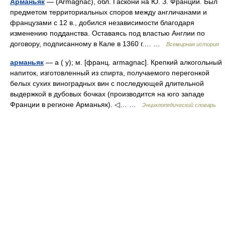
Арманьяк
— (Armagnac), обл. Гаскони на Ю. З. Франции. Был
предметом территориальных споров между англичанами и
французами с 12 в., добился независимости благодаря
изменению подданства. Оставаясь под властью Англии по
договору, подписанному в Кале в 1360 г.… …
Всемирная история
арманьяк
— а ( у); м. [франц. armagnac]. Крепкий алкогольный
напиток, изготовленный из спирта, получаемого перегонкой
белых сухих виноградных вин с последующей длительной
выдержкой в дубовых бочках (производится на юго западе
Франции в регионе Арманьяк). ◁… …
Энциклопедический словарь