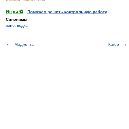
Игры ⚽
Поможем решить контрольную работу
Синонимы
:
вино
,
водка
Маджента
Кагор