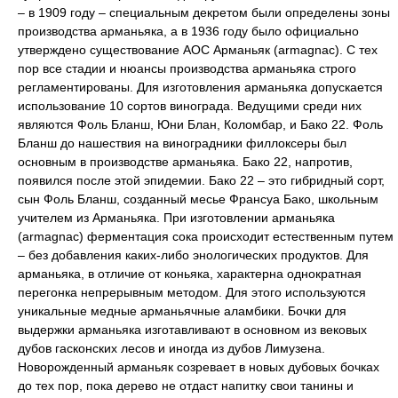
– в 1909 году – специальным декретом были определены зоны
производства арманьяка, а в 1936 году было официально
утверждено существование AOC Арманьяк (armagnac). С тех
пор все стадии и нюансы производства арманьяка строго
регламентированы. Для изготовления арманьяка допускается
использование 10 сортов винограда. Ведущими среди них
являются Фоль Бланш, Юни Блан, Коломбар, и Бако 22. Фоль
Бланш до нашествия на виноградники филлоксеры был
основным в производстве арманьяка. Бако 22, напротив,
появился после этой эпидемии. Бако 22 – это гибридный сорт,
сын Фоль Бланш, созданный месье Франсуа Бако, школьным
учителем из Арманьяка. При изготовлении арманьяка
(armagnac) ферментация сока происходит естественным путем
– без добавления каких-либо энологических продуктов. Для
арманьяка, в отличие от коньяка, характерна однократная
перегонка непрерывным методом. Для этого используются
уникальные медные арманьячные аламбики. Бочки для
выдержки арманьяка изготавливают в основном из вековых
дубов гасконских лесов и иногда из дубов Лимузена.
Новорожденный арманьяк созревает в новых дубовых бочках
до тех пор, пока дерево не отдаст напитку свои танины и