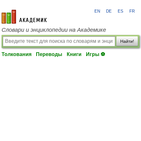
EN
DE
ES
FR
academic.ru
Словари и энциклопедии на Академике
Найти!
Толкования
Переводы
Книги
Игры ⚽