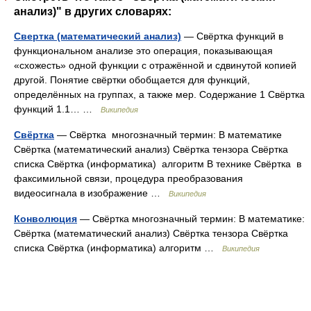
анализ)" в других словарях:
Свертка (математический анализ)
— Свёртка функций в
функциональном анализе это операция, показывающая
«схожесть» одной функции с отражённой и сдвинутой копией
другой. Понятие свёртки обобщается для функций,
определённых на группах, а также мер. Содержание 1 Свёртка
функций 1.1… …
Википедия
Свёртка
— Свёртка многозначный термин: В математике
Свёртка (математический анализ) Свёртка тензора Свёртка
списка Свёртка (информатика) алгоритм В технике Свёртка в
факсимильной связи, процедура преобразования
видеосигнала в изображение …
Википедия
Конволюция
— Свёртка многозначный термин: В математике:
Свёртка (математический анализ) Свёртка тензора Свёртка
списка Свёртка (информатика) алгоритм …
Википедия