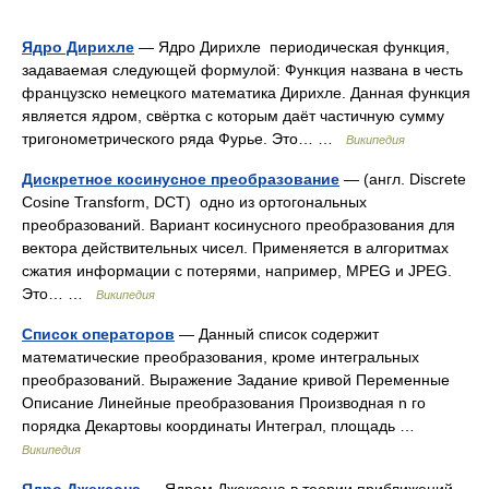
Ядро Дирихле
— Ядро Дирихле периодическая функция,
задаваемая следующей формулой: Функция названа в честь
французско немецкого математика Дирихле. Данная функция
является ядром, свёртка с которым даёт частичную сумму
тригонометрического ряда Фурье. Это… …
Википедия
Дискретное косинусное преобразование
— (англ. Discrete
Cosine Transform, DCT) одно из ортогональных
преобразований. Вариант косинусного преобразования для
вектора действительных чисел. Применяется в алгоритмах
сжатия информации с потерями, например, MPEG и JPEG.
Это… …
Википедия
Список операторов
— Данный список содержит
математические преобразования, кроме интегральных
преобразований. Выражение Задание кривой Переменные
Описание Линейные преобразования Производная n го
порядка Декартовы координаты Интеграл, площадь …
Википедия