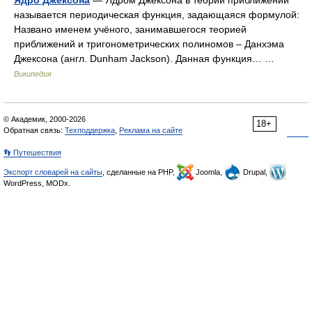
Ядро Джексона
— Ядром Джексона в теории приближений
называется периодическая функция, задающаяся формулой:
Названо именем учёного, занимавшегося теорией
приближений и тригонометрических полиномов – Данхэма
Джексона (англ. Dunham Jackson). Данная функция… …
Википедия
© Академик, 2000-2026
18+
Обратная связь:
Техподдержка
,
Реклама на сайте
👣 Путешествия
Экспорт словарей на сайты
, сделанные на PHP,
Joomla,
Drupal,
WordPress, MODx.