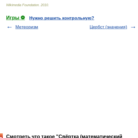
Wikimedia Foundation
.
2010
.
Игры ⚽
Нужно решить контрольную?
Метеоризм
Цербст (значения)
Смотреть что такое "Свёртка (математический