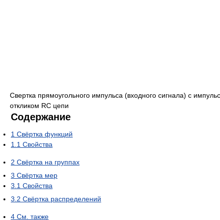
Свертка прямоугольного импульса (входного сигнала) с импуль
откликом RC цепи
Содержание
1
Свёртка функций
1.1
Свойства
2
Свёртка на группах
3
Свёртка мер
3.1
Свойства
3.2
Свёртка распределений
4
См. также