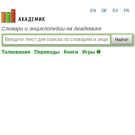
EN
DE
ES
FR
academic.ru
Словари и энциклопедии на Академике
Найти!
Толкования
Переводы
Книги
Игры ⚽