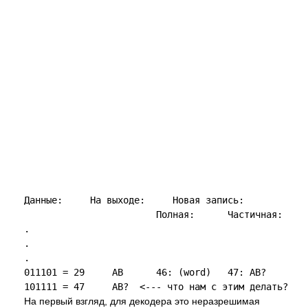
Данные:     На выходе:     Новая запись:

                        Полная:      Частичная:

.

.

.

011101 = 29     AB      46: (word)   47: AB?

На первый взгляд, для декодера это неразрешимая