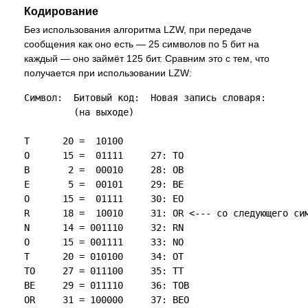
Кодирование
Без использования алгоритма LZW, при передаче
сообщения как оно есть — 25 символов по 5 бит на
каждый — оно займёт 125 бит. Сравним это с тем, что
получается при использовании LZW:
Символ:  Битовый код:  Новая запись словаря:

         (на выходе)

T      20 =  10100

O      15 =  01111     27: TO

B       2 =  00010     28: OB

E       5 =  00101     29: BE

O      15 =  01111     30: EO

R      18 =  10010     31: OR <--- со следующего сим
N      14 = 001110     32: RN

O      15 = 001111     33: NO

T      20 = 010100     34: OT

TO     27 = 011100     35: TT

BE     29 = 011110     36: TOB

OR     31 = 100000     37: BEO
