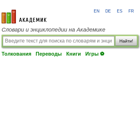
EN
DE
ES
FR
academic.ru
Словари и энциклопедии на Академике
Найти!
Толкования
Переводы
Книги
Игры ⚽