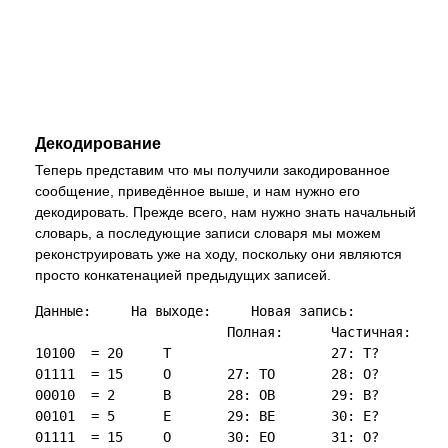
Декодирование
Теперь представим что мы получили закодированное
сообщение, приведённое выше, и нам нужно его
декодировать. Прежде всего, нам нужно знать начальный
словарь, а последующие записи словаря мы можем
реконструировать уже на ходу, поскольку они являются
просто конкатенацией предыдущих записей.
Данные:     На выходе:     Новая запись:

                        Полная:      Частичная:

10100  = 20     T                    27: T?

01111  = 15     O       27: TO       28: O?

00010  = 2      B       28: OB       29: B?

00101  = 5      E       29: BE       30: E?

01111  = 15     O       30: EO       31: O?  
