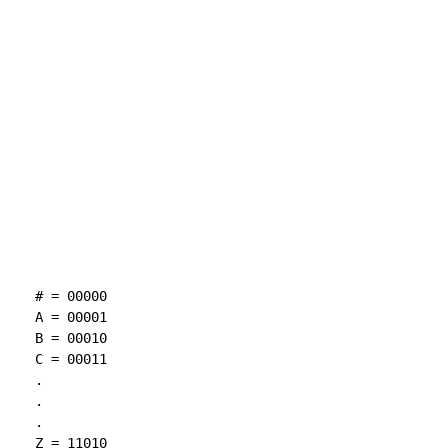
# = 00000

A = 00001

B = 00010

C = 00011

.

.

.
