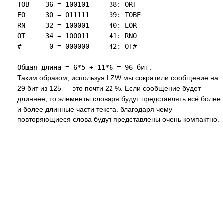
TOB    36 = 100101     38: ORT

EO     30 = 011111     39: TOBE

RN     32 = 100001     40: EOR

OT     34 = 100011     41: RNO

#       0 = 000000     42: OT#

Таким образом, используя LZW мы сократили сообщение на
29 бит из 125 — это почти 22 %. Если сообщение будет
длиннее, то элементы словаря будут представлять всё более
и более длинные части текста, благодаря чему
повторяющиеся слова будут представлены очень компактно.