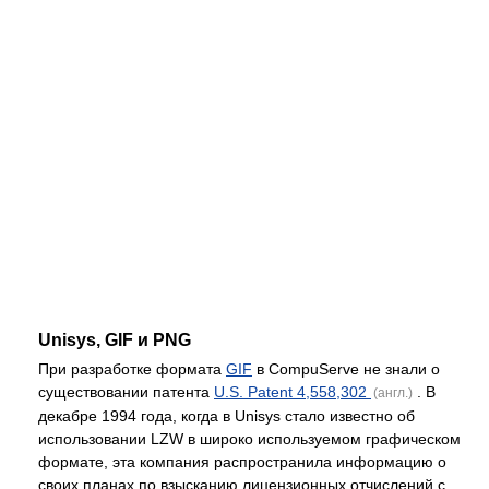
Unisys, GIF и PNG
При разработке формата
GIF
в CompuServe не знали о
существовании патента
U.S. Patent 4,558,302
. В
(англ.)
декабре 1994 года, когда в Unisys стало известно об
использовании LZW в широко используемом графическом
формате, эта компания распространила информацию о
своих планах по взысканию лицензионных отчислений с