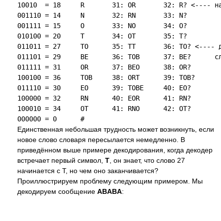
10010  = 18     R       31: OR       32: R? <---- на
001110 = 14     N       32: RN       33: N?

001111 = 15     O       33: NO       34: O?

010100 = 20     T       34: OT       35: T?

011011 = 27     TO      35: TT       36: TO? <---- д
011101 = 29     BE      36: TOB      37: BE?      сл
011111 = 31     OR      37: BEO      38: OR?

100100 = 36     TOB     38: ORT      39: TOB?

011110 = 30     EO      39: TOBE     40: EO?

100000 = 32     RN      40: EOR      41: RN?

100010 = 34     OT      41: RNO      42: OT?

Единственная небольшая трудность может возникнуть, если
новое слово словаря пересылается немедленно. В
приведённом выше примере декодирования, когда декодер
встречает первый символ,
T
, он знает, что слово 27
начинается с T, но чем оно заканчивается?
Проиллюстрируем проблему следующим примером. Мы
декодируем сообщение
ABABA
: