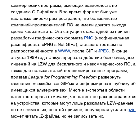
коммерческих программ, имеющих возможность по
созданию GIF-файлов. В то время формат был уже
настолько широко распространён, что большинство
компаний-производителей ПО не имели другого выхода
кроме как заплатить. Эта ситуация стала одной из причин
разработки графического формата
PNG
(неофициальная
расшифровка: «PNG’s Not GIF»), ставшего третьим по
распространённости в
WWW
, после GIF и
JPEG
. В конце
августа 1999 года Unisys прервала действие безвозмездных
лицензий на LZW для бесплатного и некоммерческого ПО, а
также для пользователей нелицензированных программ,
призвав
League for Programming Freedom
развернуть
кампанию «сожжём все GIF’ы» и информировать публику об
имеющихся альтернативах. Многие эксперты в области
патентного права отмечали, что патент не распространяется
на устройства, которые могут лишь разжимать LZW-данные,
но не сжимать их; по этой причине, популярная утилита
gzip
может читать .Z-файлы, но не записывать их.