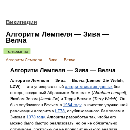
Википедия
Алгоритм Лемпеля — Зива —
Велча
Толкование
Алгоритм Лемпеля — Зива — Велча
Алгоритм Лемпеля — Зива — Велча
Алгори́тм Ле́мпеля — Зи́ва — Ве́лча
(
Lempel-Ziv-Welch
,
LZW
) — это универсальный
алгоритм сжатия данных
без
потерь, созданный Абрахамом Лемпелем (
Abraham Lempel
),
Якобом Зивом (
Jacob Ziv
) и Терри Велчем (
Terry Welch
). Он
был опубликован Велчем в
1984 году
, в качестве улучшенной
реализации алгоритма
LZ78
, опубликованного Лемпелем и
Зивом в
1978 году
. Алгоритм разработан так, чтобы его
можно было быстро реализовать, но он не обязательно
оптимален, поскольку он не проводит никакого анализа