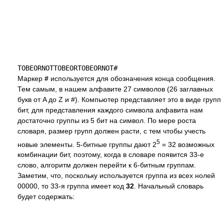
Маркер
#
используется для обозначения конца сообщения.
Тем самым, в нашем алфавите 27 символов (26 заглавных
букв от A до Z и #). Компьютер представляет это в виде групп
бит, для представления каждого символа алфавита нам
достаточно группы из 5 бит на символ. По мере роста
словаря, размер групп должен расти, с тем чтобы учесть
5
новые элементы. 5-битные группы дают 2
= 32 возможных
комбинации бит, поэтому, когда в словаре появится 33-е
слово, алгоритм должен перейти к 6-битным группам.
Заметим, что, поскольку используется группа из всех нолей
00000, то 33-я группа имеет код
32
. Начальный словарь
будет содержать: