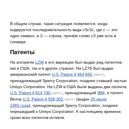
В общем случае, такая ситуация появляется, когда
кодируется последовательность вида
cScSc
, где
c
— это
один символ, а
S
— строка, причём слово
cS
уже есть в
словаре.
Патенты
На алгоритм
LZW
и его вариации был выдан ряд патентов,
как в США, так и в других странах. На LZ78 был выдан
американский патент
U.S. Patent 4,464,650
,
(англ.)
принадлежащий Sperry Corporation, позднее ставшей частью
Unisys Corporation. На LZW в США были выданы два патента:
U.S. Patent 4,814,746
, принадлежащий
IBM
, и патент
(англ.)
Велча
U.S. Patent 4,558,302
(выдан
20 июня
(англ.)
1983 года
), принадлежащий Sperry Corporation, позднее
перешедший к Unisys Corporation. К настоящему времени,
сроки всех патентов истекли.