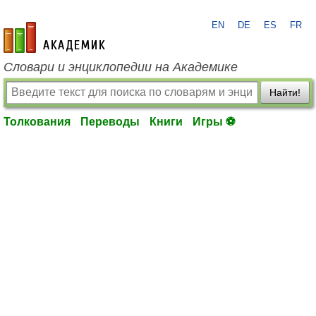
EN
DE
ES
FR
academic.ru
Словари и энциклопедии на Академике
Найти!
Толкования
Переводы
Книги
Игры ⚽