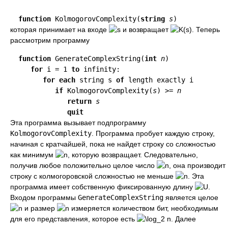
function
 KolmogorovComplexity(
string
s
)
которая принимает на входе
и возвращает
. Теперь
рассмотрим программу
function
 GenerateComplexString(
int
n
)

for
 i = 1 
to
 infinity:

for each
 string s 
of
 length exactly i

if
 KolmogorovComplexity(
s
) >= 
n
return
s
quit
Эта программа вызывает подпрограмму
KolmogorovComplexity
. Программа пробует каждую строку,
начиная с кратчайшей, пока не найдет строку со сложностью
как минимум
, которую возвращает. Следовательно,
получив любое положительно целое число
, она производит
строку с колмогоровской сложностью не меньше
. Эта
программа имеет собственную фиксированную длину
.
Входом программы
GenerateComplexString
является целое
и размер
измеряется количеством бит, необходимым
для его представления, которое есть
. Далее