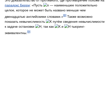
Это доказательство от противного, где противоречие похоже на
парадокс Берри
: «Пусть
— наименьшее положительно
целое, которое не может быть названо меньше чем
[8]
двенадцатью английскими словами.»
Также возможно
показать невычислимость
путём сведения невычислимости
к задаче остановки
, так как
и
тьюринг-
[9]
эквивалентны.