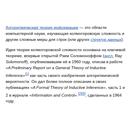
Алгоритмическая теория информации
— это области
компьютерной науки, изучающая колмогоровскую сложность и
другие сложные меры для строк (или других
структур данных
).
Идея теории колмогоровской сложности основана на ключевой
теореме, впервые открытой Рэем Соломоноффом (
англ.
Ray
Solomonoff
), опубликовавшим её в 1960 году, описав в работе
«A Preliminary Report on a General Theory of Inductive
[1]
Inference»
как часть своего изобретения алгоритмической
вероятности. Он дал более полное описание в своих
публикациях
«A Formal Theory of Inductive Inference»
, часть 1 и
[2]
[3]
2 в журнале
«Information and Control»
.
, сделанных в 1964
году.