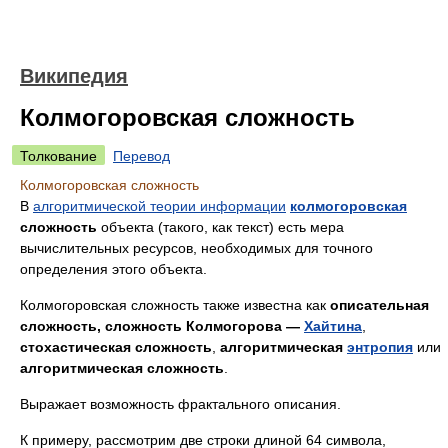
Википедия
Колмогоровская сложность
Толкование
Перевод
Колмогоровская сложность
В
алгоритмической теории информации
колмогоровская
сложность
объекта (такого, как текст) есть мера
вычислительных ресурсов, необходимых для точного
определения этого объекта.
Колмогоровская сложность также известна как
описательная
сложность,
сложность Колмогорова —
Хайтина
,
стохастическая сложность
,
алгоритмическая
энтропия
или
алгоритмическая сложность
.
Выражает возможность фрактального описания.
К примеру, рассмотрим две строки длиной 64 символа,