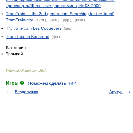
транспорта//Железные дороги мира, № 08-2000
TramTrain — the 2nd generation: Searching for the ‘ideal’
TramTrain-city
,
,
,
(англ.)
(нем.)
(фр.)
(венг.)
T4: tram-train Les Coquetiers
(англ.)
Tram-train in Karlsruhe
(фр.)
Категория:
Трамвай
Wikimedia Foundation
.
2010
.
Игры ⚽
Поможем сделать НИР
Безделушка
Арутуа