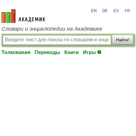
EN
DE
ES
FR
academic.ru
Словари и энциклопедии на Академике
Найти!
Толкования
Переводы
Книги
Игры ⚽