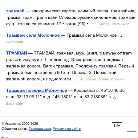
трамвай
— электрическая карета, уличный поезд, трамвайчик,
трамка, трам, трали вали Словарь русских синонимов. трамвай
сущ., кол во синонимов: 17 • вагон (96) • …
Словарь синонимов
Трамвай села Молочное
— Трамвай села Молочное …
Википедия
ТРАМВАЙ
— ТРАМВАЙ, трамвая, муж. (англ. tramway от tram
рельс и way путь). 1. только ед. Электрическая городская
железная дорога. Вагон трамвая. Проложить трамвай. Первый
трамвай был построен в 80 х гг. 19 века. 2. Поезд этой
железной дороги, из одного или …
Толковый словарь Ушакова
Трамвай посёлка Молочное
— Координаты: 45°10′48.36″
с. ш. 33°13′05.11″ в. д. / 45.1801° с. ш. 33.218086° в. д. …
Википедия
© Академик, 2000-2026
18+
Обратная связь:
Техподдержка
,
Реклама на сайте