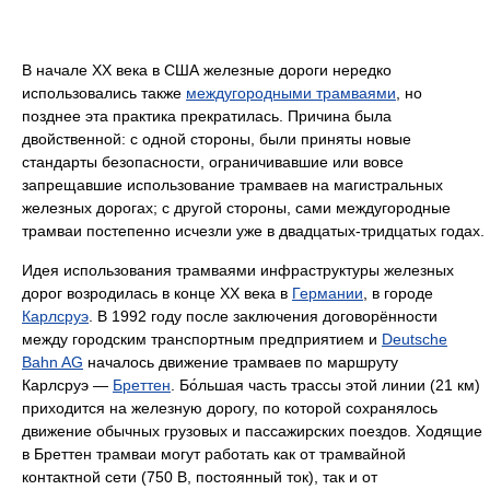
В начале XX века в США железные дороги нередко
использовались также
междугородными трамваями
, но
позднее эта практика прекратилась. Причина была
двойственной: с одной стороны, были приняты новые
стандарты безопасности, ограничивавшие или вовсе
запрещавшие использование трамваев на магистральных
железных дорогах; с другой стороны, сами междугородные
трамваи постепенно исчезли уже в двадцатых-тридцатых годах.
Идея использования трамваями инфраструктуры железных
дорог возродилась в конце XX века в
Германии
, в городе
Карлсруэ
. В 1992 году после заключения договорённости
между городским транспортным предприятием и
Deutsche
Bahn AG
началось движение трамваев по маршруту
Карлсруэ —
Бреттен
. Бо́льшая часть трассы этой линии (21 км)
приходится на железную дорогу, по которой сохранялось
движение обычных грузовых и пассажирских поездов. Ходящие
в Бреттен трамваи могут работать как от трамвайной
контактной сети (750 В, постоянный ток), так и от