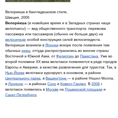
Велорикша в бангладешском стиле,
Швеция, 2005
Велори́кша
(в новейшее время и в Западных странах чаще
велотакси
) — вид общественного транспорта: перевозка
пассажира или пассажиров (обычно не больше двух) на
велосипеде
особой конструкции силой велосипедиста.
Велорикши возникли в
Японии
вскоре после появления там
обычных
рикш
, оттуда распространились во многие страны
Восточной и Южной Азии, от
Филиппин
до
Пакистана
. Уже во
второй половине XX века велотакси появляются в ряде городов
Европы и Америки, в качестве развлечения для туристов. Так, в
Нью-Йорке
велотакси курсируют, в основном, в районе
Центрального парка
, в
Вашингтоне
— в районе Нэшнл Молла,
в
Лондоне
— в районах
Сохо
и
Ковент-Гарден
. В
2006
г.
велотакси появились в
Москве
на
Пушкинской площади
и
Санкт-Петербурге
.