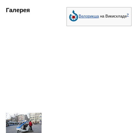
Галерея
?
Велорикша
на Викискладе