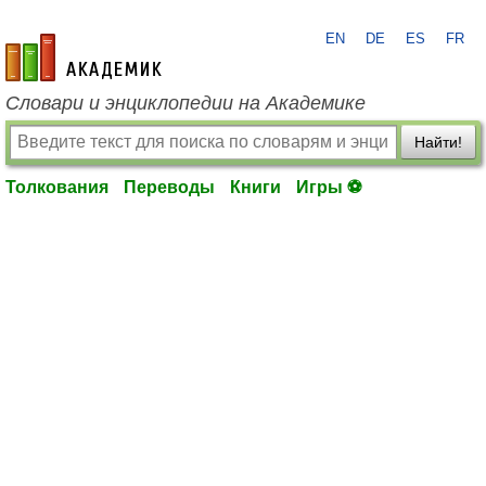
EN
DE
ES
FR
academic.ru
Словари и энциклопедии на Академике
Найти!
Толкования
Переводы
Книги
Игры ⚽