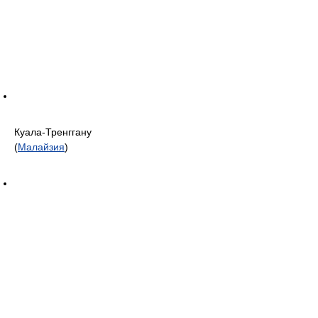
Куала-Тренггану
(
Малайзия
)