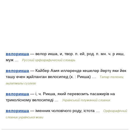
велорикша
— велор икша, и, твор. п. ей, род. п. мн. ч. р икш,
муж …
Русский орфографический словарь
велорикша
— Кайбер Азия илләрендә кешеләр йөртү яки йөк
ташу өчен җайланган велосипед (к. : Рикша) …
Татар теленең
аңлатмалы сүзлеге
велорикша
— і, ч. Рикша, який перевозить пасажирів на
триколісному велосипеді …
Український тлумачний словник
велорикша
— іменник чоловічого роду, істота …
Орфографічний
словник української мови