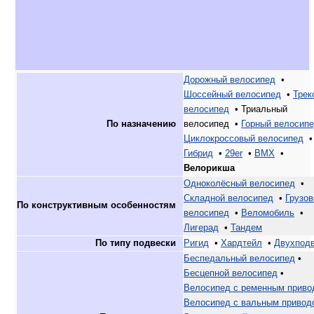
Дорожный велосипед
•
Шоссейный велосипед
•
Трек
велосипед
• Триальный
По назначению
велосипед •
Горный велосип
Циклокроссовый велосипед
•
Гибрид
•
29er
•
BMX
•
Велорикша
Одноколёсный велосипед
•
Складной велосипед
•
Грузов
По конструктивным особенностям
велосипед
•
Веломобиль
•
Лигерад
•
Тандем
По типу подвески
Ригид
•
Хардтейл
•
Двухпод
Беспедальный велосипед
•
Бесцепной велосипед
•
Велосипед с ременным приво
Велосипед с вальным привод