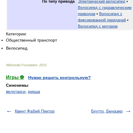
По типу привода
Электрический велосипед
•
Велосипед с гидравлическим
приводом
•
Велосипед с
фиксированной передачей
•
Велосипед с мотором
Категории:
Общественный транспорт
Велосипед
Wikimedia Foundation
.
2010
.
Игры ⚽
Нужно решить контрольную?
Синонимы
:
велотакси
,
рикша
Квинт Фабий Пиктор
Бхутто, Беназир