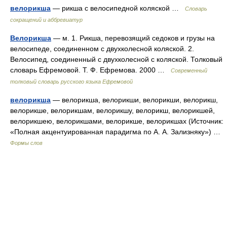
велорикша
— рикша с велосипедной коляской …
Словарь
сокращений и аббревиатур
Велорикша
— м. 1. Рикша, перевозящий седоков и грузы на
велосипеде, соединенном с двухколесной коляской. 2.
Велосипед, соединенный с двухколесной с коляской. Толковый
словарь Ефремовой. Т. Ф. Ефремова. 2000 …
Современный
толковый словарь русского языка Ефремовой
велорикша
— велорикша, велорикши, велорикши, велорикш,
велорикше, велорикшам, велорикшу, велорикш, велорикшей,
велорикшею, велорикшами, велорикше, велорикшах (Источник:
«Полная акцентуированная парадигма по А. А. Зализняку») …
Формы слов