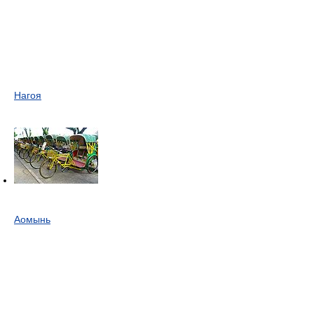
Нагоя
Аомынь