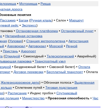
Велорикша
•
Моторикша
•
Рикша
натная
дорога
Основные
понятия
Пассажир
•
Багаж
(
Ручная
кладь
) •
Салон
•
Маршрут
улевой
рейс
•
Экспресс
)
становка
•
Остановочная
платформа
•
Остановочный
пункт
•
ию
•
Нетарифная
остановка
жная
(
Узловая
) •
Станция
метрополитена
•
Автостанция
ный
•
Аэровокзал
•
Автовокзал
•
Морской
•
Речной
•
Пристань
•
Аэропорт
та
(
Откидной
•
Самоходный
•
Телескопический
•
Аварийный
)
атывающая
парковка
•
Транспортный
узел
ездной
•
Безденежный
билет
•
Сквозной
билет
) •
Оплата
втомат
•
Договор
перевозки
•
Бесплатный
транспорт
•
Оплата
•
Железнодорожное
депо
) •
Обгонная
полоса
•
Выделенная
кольцо
•
Сплетение
путей
•
Тяговая
подстанция
ер
) •
Расписание
•
Индекс
пробок
•
Спутниковый
ная
полиция
•
Министерство
•
Провозная
способность
•
Час