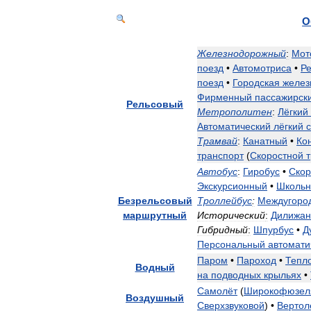
О
Железнодорожный
:
Мот
поезд
•
Автомотриса
•
Р
поезд
•
Городская
желез
Фирменный
пассажирск
Рельсовый
Метрополитен
:
Лёгкий
Автоматический
лёгкий
Трамвай
:
Канатный
•
Ко
транспорт
(
Скоростной
Автобус
:
Гиробус
•
Скор
Экскурсионный
•
Школь
Безрельсовый
Троллейбус
:
Междугоро
маршрутный
Исторический
:
Дилижан
Гибридный
:
Шпурбус
•
Д
Персональный
автомати
Паром
•
Пароход
•
Тепл
Водный
на
подводных
крыльях
•
Самолёт
(
Широкофюзел
Воздушный
Сверхзвуковой
) •
Вертол