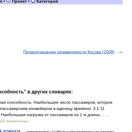
л
•
Проект
•
Категория
Провозглашение независимости Косова (2008)
особность" в других словарях:
ная способность: Наибольшее число пассажиров, которое
пассажирским конвейером в единицу времени. 3.1.11
: Наибольшая нагрузка от пассажиров на 1 м длины… …
кой документации
Й ДОРОГИ
— измеряется наибольшим возможным числом