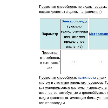
Провозная
способность
по
видам
городско
пассажиропоток
в
одном
направлении
)
Электропоезда
(
указано
технологически
Параметр
Метрополи
достижимое
предельное
значение
)
Провозная
способность
90
60
в
тыс
.
пасс
./
час
.
Провозная
способность
транспорта
служит
систем
в
структуре
городских
перевозок
.
Т
как
монорельсовые
системы
,
используютс
аэропортов
,
автобусные
и
троллейбусные
видам
транспорта
,
имеющим
большую
пр
электропоездам
.