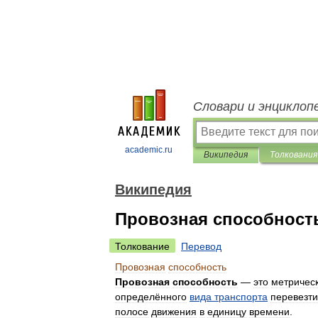
Словари и энциклоп
academic.ru
Википедия
Толкования
Википедия
Провозная способност
Толкование
Перевод
Провозная
способность
Провозная
способность
—
это
метричес
определённого
вида
транспорта
перевезти
полосе
движения
в
единицу
времени
.