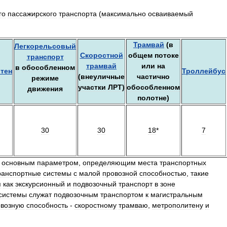
го
пассажирского
транспорта
(
максимально
осваиваемый
Трамвай
(
в
Легкорельсовый
Скоростной
общем
потоке
транспорт
трамвай
или
на
в
обособленном
тен
Троллейбус
(
внеуличные
частично
режиме
участки
ЛРТ
)
обособленном
движения
полотне
)
30
30
18
*
7
основным
параметром
,
определяющим
места
транспортных
ранспортные
системы
с
малой
провозной
способностью
,
такие
я
как
экскурсионный
и
подвозочный
транспорт
в
зоне
системы
служат
подвозочным
транспортом
к
магистральным
овозную
способность
-
скоростному
трамваю
,
метрополитену
и