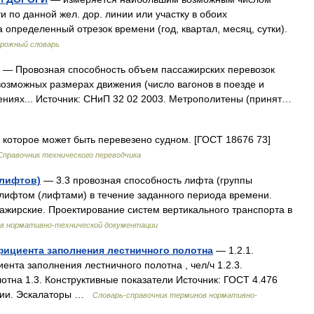
и по данной жел. дор. линии или участку в обоих
 определенный отрезок времени (год, квартал, месяц, сутки).
орожный словарь
— Провозная способность объем пассажирских перевозок
возможных размерах движения (число вагонов в поезде и
лениях... Источник: СНиП 32 02 2003. Метрополитены (принят…
 которое может быть перевезено судном. [ГОСТ 18676 73]
Справочник технического переводчика
 лифтов)
— 3.3 провозная способность лифта (группы
лифтом (лифтами) в течение заданного периода времени.
ажирские. Проектирование систем вертикального транспорта в
ов нормативно-технической документации
фициента заполнения лестничного полотна
— 1.2.1.
нта заполнения лестничного полотна , чел/ч 1.2.3.
тна 1.3. Конструктивные показатели Источник: ГОСТ 4.476
кции. Эскалаторы …
Словарь-справочник терминов нормативно-