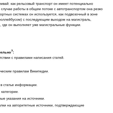
амвай:
как
рельсовый
транспорт
он
имеет
потенциально
случае
работы
в
общем
потоке
с
автотранспортом
она
резко
портных
системах
он
используется
,
как
подвозочный
в
зоне
роллейбусом
)
с
последующим
выходом
на
магистраль
,
а
,
где
он
выполняет
уже
магистральные
функции
.
?
тельно
:
тствии
с
правилами
написания
статей
.
ическим
правилам
Википедии
.
в
статье
информации
.
е
категории
.
ные
указания
на
источники
.
ылки
на
авторитетные
источники
,
подтверждающие