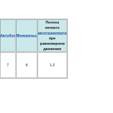
Полоса
личного
автотранспорта
Автобус
Монорельс
при
равномерном
движении
7
6
1
,
2