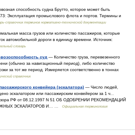
возная способность судна Брутто, которое может быть
73: Эксплуатация промыслового флота и портов. Термины и
арь-справочник терминов нормативно-технической документации
мальная масса грузов или количество пассажиров, которые
ток автомобильной дороги в единицу времени. Источник:
ельный словарь
озоспособность суд
— Количество груза, перевезенного
ни (обычно за навигационный период), либо количество
озки за тот же период. Измеряется соответственно в тоннах
ический справочник
пассажирского конвейера (эскалатора)
— Число людей,
ено эскалатором или пассажирским конвейером за 1 ч...
дзора РФ от 08.12.1997 N 51 ОБ ОДОБРЕНИИ РЕКОМЕНДАЦИЙ
ТАЖНЫХ ЭСКАЛАТОРОВ И… …
Официальная терминология