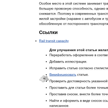
Особое
место
в
этой
системе
занимает
тр
большую
провозную
способность
,
однако
в
снижается
.
Поэтому
в
современных
транс
жилой
застройки
(
наравне
с
автобусом
и
т
обособленную
от
постороннего
транспорт
Ссылки
Rail
transit
capacity
Для
улучшения
этой
статьи
жела
Переработать
оформление
в
соотве
Добавить
иллюстрации
.
Исправить
статью
согласно
стилист
Викифицировать
статью
.
Проверить
достоверность
указанной
Проставить
для
статьи
более
точны
Проставив
сноски
,
внести
более
точ
Найти
и
оформить
в
виде
сносок
сс
написанное
.