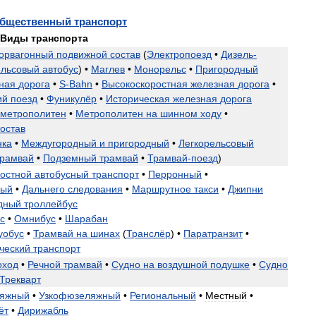
бщественный
транспорт
Виды
транспорта
орвагонный
подвижной
состав
(
Электропоезд
•
Дизель
-
ельсовый
автобус
) •
Маглев
•
Монорельс
•
Пригородный
ная
дорога
•
S
-
Bahn
•
Высокоскоростная
железная
дорога
•
ий
поезд
•
Фуникулёр
•
Историческая
железная
дорога
метрополитен
•
Метрополитен
на
шинном
ходу
•
состав
нка
•
Междугородный
и
пригородный
•
Легкорельсовый
трамвай
•
Подземный
трамвай
•
Трамвай
-
поезд
)
остной
автобусный
транспорт
•
Перронный
•
ный
•
Дальнего
следования
•
Маршрутное
такси
•
Джипни
дный
троллейбус
с
•
Омнибус
•
Шарабан
уобус
•
Трамвай
на
шинах
(
Транслёр
) •
Паратранзит
•
ческий
транспорт
оход
•
Речной
трамвай
•
Судно
на
воздушной
подушке
•
Судно
Трекварт
яжный
•
Узкофюзеляжный
•
Региональный
•
Местный
•
ёт
•
Дирижабль