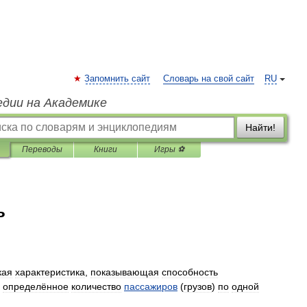
Запомнить сайт
Словарь на свой сайт
RU
едии на Академике
Найти!
Переводы
Книги
Игры ⚽
ь
кая
характеристика
,
показывающая
способность
определённое
количество
пассажиров
(
грузов
)
по
одной