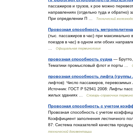
пассажиров и грузов, к рое можно перевезт
направлениях (отдельно туда и обратно) за
При определении П …
Технический железнод
Провозная способность метрополитена
(тыс. пассажиров в час) при максимально 
поездов в час) в одном или обоих направ
…
Официальная терминология
провозная способность судна
— Брутто,
Тематики промысловый флот и порты …
провозная способность лифта (группы
лифтов): Число пассажиров, перевозимых 
Источник: ГОСТ Р 52941 2008: Лифты пасс
жилых зданиях …
Словарь-справочник термин
Провозная способность с учетом коэф
Провозная способность с учетом коэффицие
Коэффициент заполнения лестничного поло
87: Система показателей качества проду
технической документации