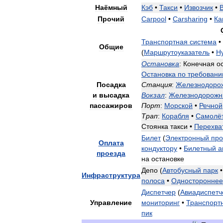
Наёмный
Кэб
•
Такси
•
Извозчик
•
Прочий
Carpool
•
Carsharing
•
Ка
Транспортная
система
•
Общие
(
Маршрутоуказатель
•
Н
Остановка
:
Конечная
о
Остановка
по
требован
Посадка
Станция
:
Железнодоро
и
высадка
Вокзал
:
Железнодорож
пассажиров
Порт
:
Морской
•
Речной
Трап
:
Корабля
•
Самолё
Стоянка
такси
•
Перехв
Билет
(
Электронный
про
Оплата
кондуктору
•
Билетный
а
проезда
на
остановке
Депо
(
Автобусный
парк
Инфраструктура
полоса
•
Одностороннее
Диспетчер
(
Авиадиспетч
Управление
мониторинг
•
Транспорт
пик