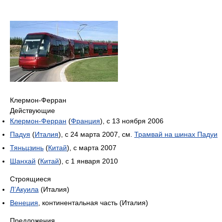
Клермон-Ферран
Действующие
Клермон-Ферран
(
Франция
), с 13 ноября 2006
Падуя
(
Италия
), с 24 марта 2007, см.
Трамвай на шинах Падуи
Тяньцзинь
(
Китай
), с марта 2007
Шанхай
(
Китай
), с 1 января 2010
Строящиеся
Л’Акуила
(Италия)
Венеция
, континентальная часть (Италия)
Предложения