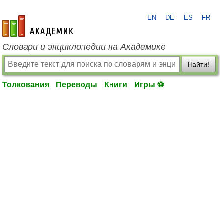
EN
DE
ES
FR
academic.ru
Словари и энциклопедии на Академике
Найти!
Толкования
Переводы
Книги
Игры ⚽