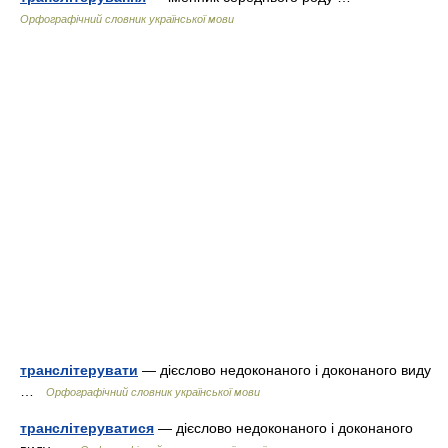
Орфографічний словник української мови
транслітерувати
— дієслово недоконаного і доконаного виду
…
Орфографічний словник української мови
транслітеруватися
— дієслово недоконаного і доконаного