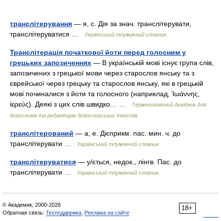
транслітерування
— я, с. Дія за знач. транслітерувати,
транслітеруватися …
Український тлумачний словник
Транслітерація початкової йоти перед голосним у
грецьких запозиченнях
— В українській мові існує група слів,
запозичених з грецької мови через старослов янську та з
єврейської через грецьку та старослов янську, які в грецькій
мові починалися з йоти та голосного (наприклад, Ίωάννης,
ίερεύς). Деякі з цих слів швидко… …
Термінологічний довідник для
богословів та редакторів богословських текстів
транслітерований
— а, е. Дієприкм. пас. мин. ч. до
транслітерувати …
Український тлумачний словник
транслітеруватися
— у/ється, недок., лінгв. Пас. до
транслітерувати …
Український тлумачний словник
© Академик, 2000-2026
18+
Обратная связь:
Техподдержка
,
Реклама на сайте