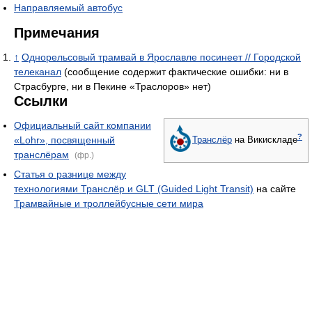
Направляемый автобус
Примечания
↑
Однорельсовый трамвай в Ярославле посинеет // Городской
телеканал
(сообщение содержит фактические ошибки: ни в
Страсбурге, ни в Пекине «Траслоров» нет)
Ссылки
Официальный сайт компании
?
«Lohr», посвященный
Транслёр
на Викискладе
транслёрам
(фр.)
Статья о разнице между
технологиями Транслёр и GLT (Guided Light Transit)
на сайте
Трамвайные и троллейбусные сети мира