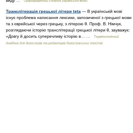
виду …
Орфографічний словник української мови
Транслітерація грецької літери teta
— В українській мові
існує проблема написання лексики, запозиченої з грецької мови
та з єврейської через грецьку, з літерою θ. Проф. В. Німчук,
розглядаючи історію транслітерації грецької літери θ, зауважує:
«Довгу й досить суперечливу історію в… …
Термінологічний
довідник для богословів та редакторів богословських текстів