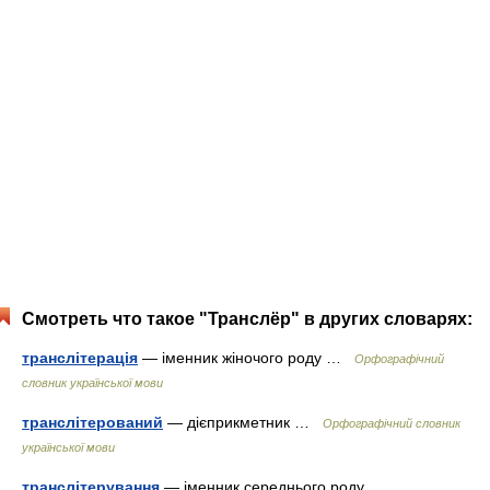
Смотреть что такое "Транслёр" в других словарях:
транслітерація
— іменник жіночого роду …
Орфографічний
словник української мови
транслітерований
— дієприкметник …
Орфографічний словник
української мови
транслітерування
— іменник середнього роду …