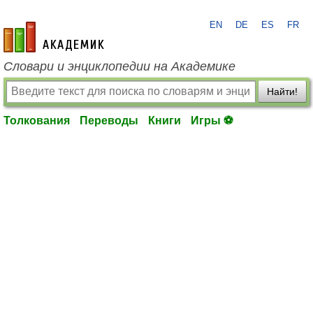
EN
DE
ES
FR
academic.ru
Словари и энциклопедии на Академике
Найти!
Толкования
Переводы
Книги
Игры ⚽