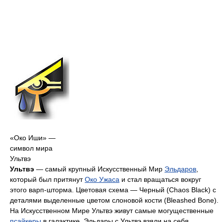
«Око Иши» —
символ мира
Ультвэ
Ультвэ
— самый крупный Искусственный Мир
Эльдаров
,
который был притянут
Око Ужаса
и стал вращаться вокруг
этого варп-шторма. Цветовая схема — Черный (Chaos Black) с
деталями выделенные цветом слоновой кости (Bleashed Bone).
На Искусственном Мире Ультвэ живут самые могущественные
псайкеры
в галактике. Эльдары с Ультвэ взяли на себя