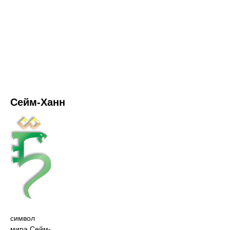
Сейм-Ханн
символ
мира Сейм-