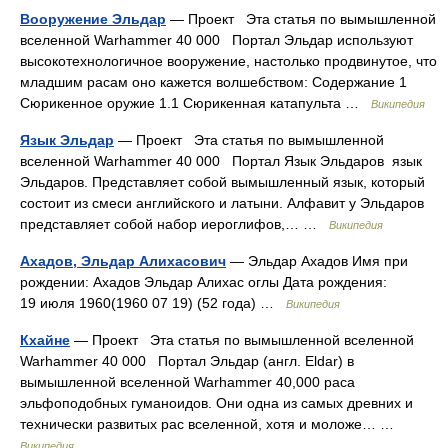
Вооружение Эльдар
— Проект Эта статья по вымышленной
вселенной Warhammer 40 000 Портал Эльдар используют
высокотехнологичное вооружение, настолько продвинутое, что
младшим расам оно кажется волшебством: Содержание 1
Сюрикенное оружие 1.1 Сюрикенная катапульта …
Википедия
Язык Эльдар
— Проект Эта статья по вымышленной
вселенной Warhammer 40 000 Портал Язык Эльдаров язык
Эльдаров. Представляет собой вымышленный язык, который
состоит из смеси английского и латыни. Алфавит у Эльдаров
представляет собой набор иероглифов,… …
Википедия
Ахадов, Эльдар Алихасович
— Эльдар Ахадов Имя при
рождении: Ахадов Эльдар Алихас оглы Дата рождения:
19 июля 1960(1960 07 19) (52 года) …
Википедия
Кхайне
— Проект Эта статья по вымышленной вселенной
Warhammer 40 000 Портал Эльдар (англ. Eldar) в
вымышленной вселенной Warhammer 40,000 раса
эльфоподобных гуманоидов. Они одна из самых древних и
технически развитых рас вселенной, хотя и моложе… …
Википедия