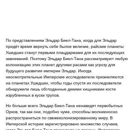
По представлениям Эльдар Биел-Тана, когда для Эльдар
придёт время вернуть себе былое величие, райские планеты
Ушедших станут первыми плацдармами для их последующих
завоеваний. Поэтому Эльдар Биел-Тана рассматривуют любую
колонизацию этих планет другими расами как угрозу для
будущего развития империи Эльдар. Иногда
неосмотрительные Имперские исследователи приземляются
на планетах Ушедших, чтобы годы спустя их последователи
обнаружили лишь обглоданные дикими хищниками кости
изрубленных в куски трупов.
Но больше всего Эльдар Биел-Тана ненавидят первобытных
Орков, так как они, подобно чуме, способны молниеносно
распространиться по свежеколонизированному миру. В
Имперской истории зарегистрировано множество случаев,
когда Эльдар Биел-Тана приходили на помощь Имперским