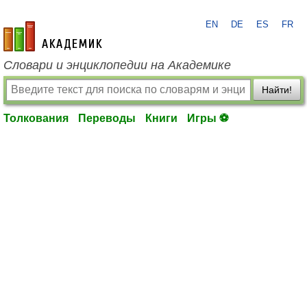
EN
DE
ES
FR
academic.ru
Словари и энциклопедии на Академике
Найти!
Толкования
Переводы
Книги
Игры ⚽