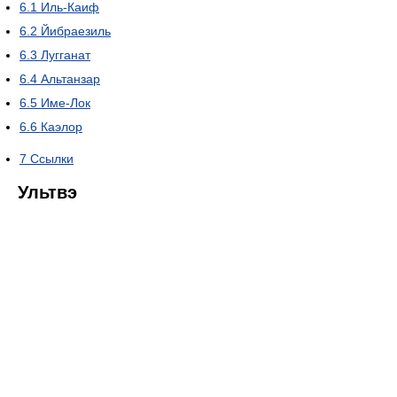
6.1
Иль-Каиф
6.2
Йибраезиль
6.3
Лугганат
6.4
Альтанзар
6.5
Име-Лок
6.6
Каэлор
7
Ссылки
Ультвэ