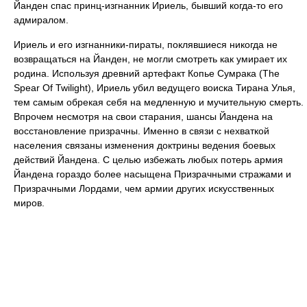
Йанден спас принц-изгнанник Ириель, бывший когда-то его
адмиралом.
Ириель и его изгнанники-пираты, поклявшиеся никогда не
возвращаться на Йанден, не могли смотреть как умирает их
родина. Используя древний артефакт Копье Сумрака (The
Spear Of Twilight), Ириель убил ведущего воиска Тирана Улья,
тем самым обрекая себя на медленную и мучительную смерть.
Впрочем несмотря на свои старания, шансы Йандена на
восстановление призрачны. Именно в связи с нехваткой
населения связаны изменения доктрины ведения боевых
действий Йандена. С целью избежать любых потерь армия
Йандена гораздо более насыщена Призрачными стражами и
Призрачными Лордами, чем армии других искусственных
миров.