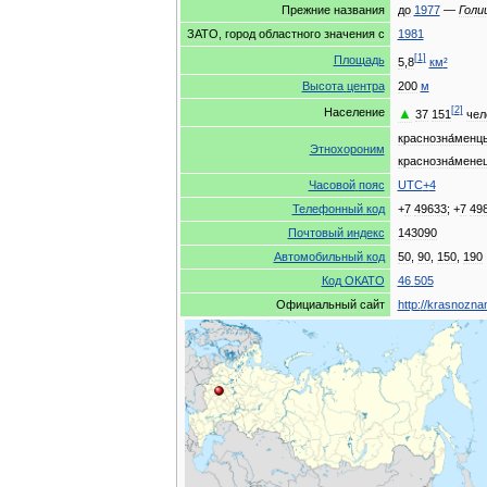
Прежние
названия
до
1977
—
Голи
ЗАТО
,
город
областного
значения
с
1981
[
1
]
Площадь
5
,
8
км
²
Высота
центра
200
м
[
2
]
▲
Население
37
151
чел
краснозна́менц
Этнохороним
краснозна́мене
Часовой
пояс
UTC
+
4
Телефонный
код
+
7
49633
; +
7
49
Почтовый
индекс
143090
Автомобильный
код
50
,
90
,
150
,
190
Код
ОКАТО
46
505
Официальный
сайт
http:
//
krasnozna