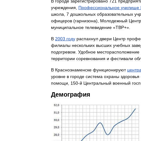
В
городе
зарегистрировано
721
предприят
учреждения
,
Профессиональное
училище
школа
,
7
дошкольных
образовательных
уч
офицеров
(
гарнизона
),
Молодежный
Цент
муниципальное
телевидение
«
ТВР
+».
В
2003
году
распахнул
двери
Центр
профе
филиалы
нескольких
высших
учебных
зав
подогревом
.
Удобное
месторасположение
территории
соревнования
и
фестивали
об
В
Краснознаменске
функционируют
центр
уровне
в
городе
система
охраны
здоровья
помощи
,
150
-
й
Центральный
военный
госп
Демография