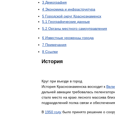
3
Демография
4
Экономика
и
инфраструктура
5
Городской
округ
Краснознаменск
5
.
1
Географические
данные
5
.
2
Органы
местного
самоуправления
6
Известные
уроженцы
города
7
Примечания
8
Ссылки
История
Круг
при
въезде
в
город
История
Краснознаменска
восходит
к
Вели
дальней
авиации
требовалась
пеленгатор
стало
место
на
краю
лесного
массива
близ
подразделений
полка
связи
и
обеспечения
В
1950
году
было
принято
решение
о
соор