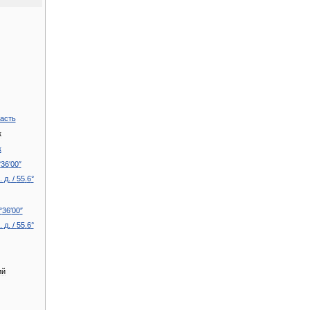
асть
к
к
°
36
′
00
″
.
д
.
/
55
.
6
°
°
36
′
00
″
.
д
.
/
55
.
6
°
ий