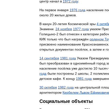
центр
начал
в
1972
году
.
На
первое
января
1976
года
население
по
около
20
жилых
домов
.
В
канун
20
-
летия
Космической
эры
4
октяб
Знамени
.
24
ноября
1977
года
указом
Пре
Голицыно
-
2
был
отнесен
к
категории
рабо
КИК
только
что
был
награждён
орденом
Тр
присвоено
наименование
Краснознаменск
открытых
документах
посёлок
,
а
затем
и
г
14
сентября
1981
года
Указом
Президиума
был
преобразован
в
одноимённый
город
з
население
посёлка
уже
достигло
10
тысяч
года
были
построены
2
школы
,
2
поликлин
детское
кафе
.
К
концу
1981
года
завершен
30
октября
1982
года
на
центральной
пло
архитектором
Кербелем
Львом
Ефимович
Социальные
объекты