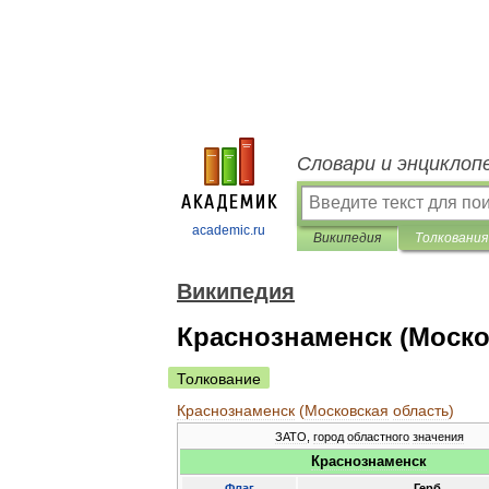
Словари и энциклоп
academic.ru
Википедия
Толкования
Википедия
Краснознаменск (Моско
Толкование
Краснознаменск
(
Московская
область
)
ЗАТО
,
город
областного
значения
Краснознаменск
Флаг
Герб