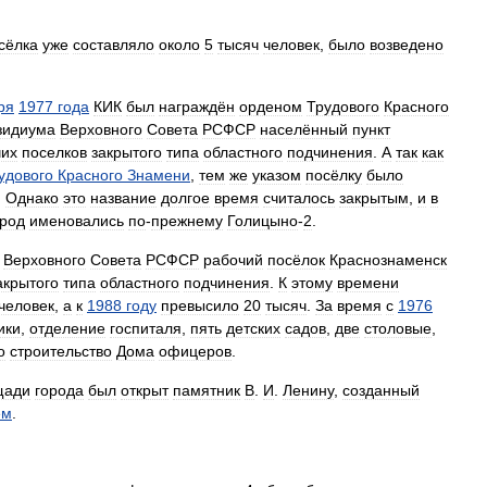
сёлка
уже
составляло
около
5
тысяч
человек
,
было
возведено
ря
1977
года
КИК
был
награждён
орденом
Трудового
Красного
зидиума
Верховного
Совета
РСФСР
населённый
пункт
чих
поселков
закрытого
типа
областного
подчинения
.
А
так
как
удового
Красного
Знамени
,
тем
же
указом
посёлку
было
.
Однако
это
название
долгое
время
считалось
закрытым
,
и
в
ород
именовались
по
-
прежнему
Голицыно
-
2
.
Верховного
Совета
РСФСР
рабочий
посёлок
Краснознаменск
акрытого
типа
областного
подчинения
.
К
этому
времени
человек
,
а
к
1988
году
превысило
20
тысяч
.
За
время
с
1976
ики
,
отделение
госпиталя
,
пять
детских
садов
,
две
столовые
,
о
строительство
Дома
офицеров
.
щади
города
был
открыт
памятник
В
.
И
.
Ленину
,
созданный
ем
.