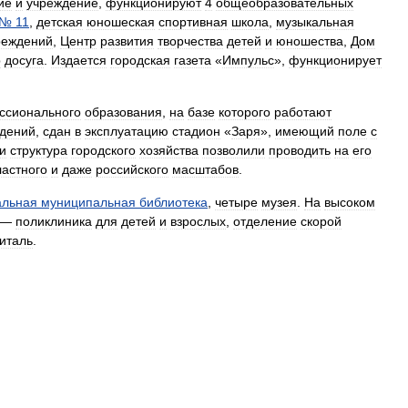
ие
и
учреждение
,
функционируют
4
общеобразовательных
№
11
,
детская
юношеская
спортивная
школа
,
музыкальная
реждений
,
Центр
развития
творчества
детей
и
юношества
,
Дом
р
досуга
.
Издается
городская
газета
«
Импульс
»,
функционирует
ссионального
образования
,
на
базе
которого
работают
едений
,
сдан
в
эксплуатацию
стадион
«
Заря
»,
имеющий
поле
с
и
структура
городского
хозяйства
позволили
проводить
на
его
ластного
и
даже
российского
масштабов
.
альная
муниципальная
библиотека
,
четыре
музея
.
На
высоком
—
поликлиника
для
детей
и
взрослых
,
отделение
скорой
италь
.