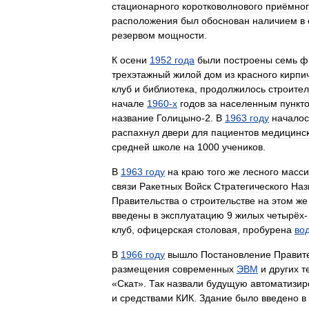
стационарного
коротковолнового
приёмно
расположения
был
обоснован
наличием
в
резервом
мощности
.
К
осени
1952
года
были
построены
семь
ф
трехэтажный
жилой
дом
из
красного
кирпи
клуб
и
библиотека
,
продолжилось
строител
начале
1960
-
х
годов
за
населенным
пункт
название
Голицыно
-
2
.
В
1963
году
началос
распахнул
двери
для
пациентов
медицинс
средней
школе
на
1000
учеников
.
В
1963
году
на
краю
того
же
лесного
масси
связи
Ракетных
Войск
Стратегического
Наз
Правительства
о
строительстве
на
этом
же
введены
в
эксплуатацию
9
жилых
четырёх
клуб
,
офицерская
столовая
,
пробурена
во
В
1966
году
вышло
Постановление
Правит
размещения
современных
ЭВМ
и
других
т
«
Скат
».
Так
назвали
будущую
автоматизи
и
средствами
КИК
.
Здание
было
введено
в