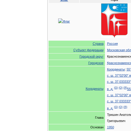
Страна
Россия
Субъект
федерации
Московская
обл
Городской
округ
Краснознаменс
Городское
Краснознаменс
Координаты
:
55
с
.
ш
.
37
°
02
′
00
″
в
с
.
ш
.
37
.
033333
°
(
G
)
(
O
)
(
Я
)
Координаты
в
.
д
.
55
с
.
ш
.
37
°
02
′
00
″
в
с
.
ш
.
37
.
033333
°
(
G
)
(
O
)
(
Я
)
в
.
д
.
Тришин
Анатол
Глава
Григорьевич
Основан
1950