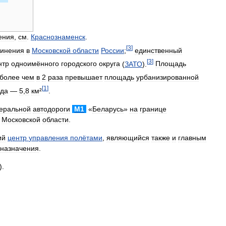
ения
,
см
.
Краснознаменск
.
[
3
]
чинения
в
Московской
области
России
;
единственный
[
3
]
нтр
одноимённого
городского
округа
(
ЗАТО
).
Площадь
более
чем
в
2
раза
превышает
площадь
урбанизированной
[
1
]
ода
—
5
,
8
км
²
.
еральной
автодороги
M1
«
Беларусь
»
на
границе
Московской
области
.
ий
центр
управления
полётами
,
являющийся
также
и
главным
назначения
.
).