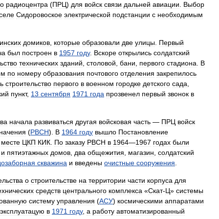
го
радиоцентра
(
ПРЦ
)
для
войск
связи
дальней
авиации
.
Выбор
селе
Сидоровоское
электрической
подстанции
с
необходимым
инских
домиков
,
которые
образовали
две
улицы
.
Первый
ча
был
построен
в
1957
году
.
Вскоре
открылись
солдатский
ьство
технических
зданий
,
столовой
,
бани
,
первого
стадиона
.
В
ом
по
номеру
образования
почтового
отделения
закрепилось
ь
строительство
первого
в
военном
городке
детского
сада
,
кий
пункт
,
13
сентября
1971
года
прозвенел
первый
звонок
в
ва
начала
развиваться
другая
войсковая
часть
—
ПРЦ
войск
начения
(
РВСН
).
В
1964
году
вышло
Постановление
месте
ЦКП
КИК
.
По
заказу
РВСН
в
1964
—
1967
годах
были
-
и
пятиэтажных
домов
,
два
общежития
,
магазин
,
солдатский
дозаборная
скважина
и
введены
очистные
сооружения
.
ельства
о
строительстве
на
территории
части
корпуса
для
ехнических
средств
центрального
комплекса
«
Скат
-
Ц
»
системы
рованную
систему
управления
(
АСУ
)
космическими
аппаратами
эксплуатацую
в
1971
году
,
а
работу
автоматизированный