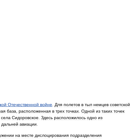
кой
Отечественной
войне
.
Для
полетов
в
тыл
немцев
советской
ная
база
,
расположенная
в
трех
точках
.
Одной
из
таких
точек
села
Сидоровское
.
Здесь
расположилось
одно
из
дальней
авиации
.
ужении
на
месте
дислоцирования
подразделения