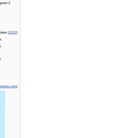
цыно
-
2
овек
(
2012
)
ы
,
ц
8
mensk
.
com
/