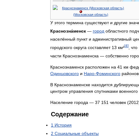
У
этого
термина
существуют
и
другие
знач
Краснозна́менск
—
город
областного
под
населённый
пункт
и
административный
це
[
4
]
городского
округа
составляет
13
км
²
,
что
части
Краснознаменска
—
собственно
гор
Краснознаменск
расположен
на
41
км
фед
Одинцовского
и
Наро
-
Фоминского
районов
В
Краснознаменске
находится
дублирующ
центром
управления
спутниками
военного
Население
города
—
37
151
человек
(
2012
Содержание
1
История
2
Социальные
объекты