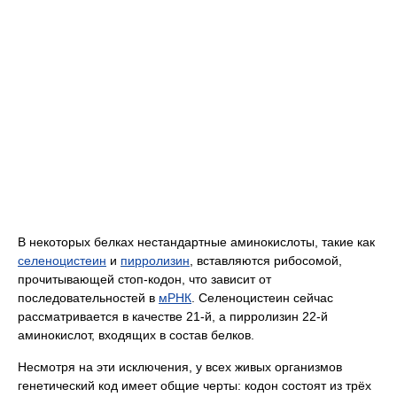
В некоторых белках нестандартные аминокислоты, такие как
селеноцистеин
и
пирролизин
, вставляются рибосомой,
прочитывающей стоп-кодон, что зависит от
последовательностей в
мРНК
. Селеноцистеин сейчас
рассматривается в качестве 21-й, а пирролизин 22-й
аминокислот, входящих в состав белков.
Несмотря на эти исключения, у всех живых организмов
генетический код имеет общие черты: кодон состоят из трёх