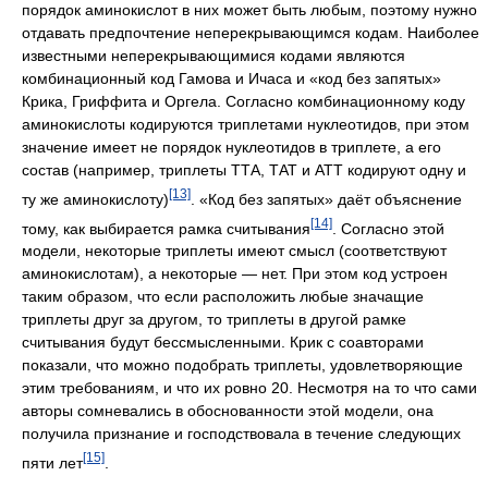
порядок аминокислот в них может быть любым, поэтому нужно
отдавать предпочтение неперекрывающимся кодам. Наиболее
известными неперекрывающимися кодами являются
комбинационный код Гамова и Ичаса и «код без запятых»
Крика, Гриффита и Оргела. Согласно комбинационному коду
аминокислоты кодируются триплетами нуклеотидов, при этом
значение имеет не порядок нуклеотидов в триплете, а его
состав (например, триплеты ТТА, ТАТ и АТТ кодируют одну и
[13]
ту же аминокислоту)
. «Код без запятых» даёт объяснение
[14]
тому, как выбирается рамка считывания
. Согласно этой
модели, некоторые триплеты имеют смысл (соответствуют
аминокислотам), а некоторые — нет. При этом код устроен
таким образом, что если расположить любые значащие
триплеты друг за другом, то триплеты в другой рамке
считывания будут бессмысленными. Крик с соавторами
показали, что можно подобрать триплеты, удовлетворяющие
этим требованиям, и что их ровно 20. Несмотря на то что сами
авторы сомневались в обоснованности этой модели, она
получила признание и господствовала в течение следующих
[15]
пяти лет
.