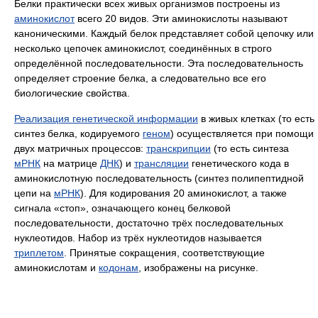
Белки практически всех живых организмов построены из
аминокислот
всего 20 видов. Эти аминокислоты называют
каноническими. Каждый белок представляет собой цепочку или
несколько цепочек аминокислот, соединённых в строго
определённой последовательности. Эта последовательность
определяет строение белка, а следовательно все его
биологические свойства.
Реализация генетической информации
в живых клетках (то есть
синтез белка, кодируемого
геном
) осуществляется при помощи
двух матричных процессов:
транскрипции
(то есть синтеза
мРНК
на матрице
ДНК
) и
трансляции
генетического кода в
аминокислотную последовательность (синтез полипептидной
цепи на
мРНК
). Для кодирования 20 аминокислот, а также
сигнала «стоп», означающего конец белковой
последовательности, достаточно трёх последовательных
нуклеотидов. Набор из трёх нуклеотидов называется
триплетом
. Принятые сокращения, соответствующие
аминокислотам и
кодонам
, изображены на рисунке.