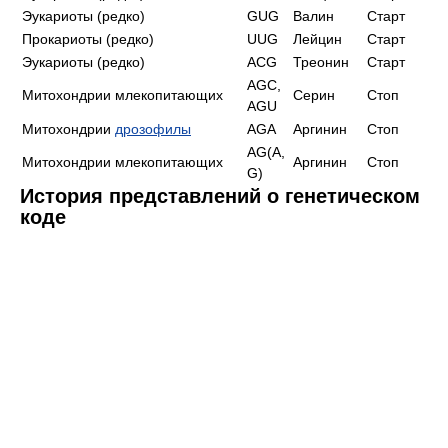
Эукариоты (редко)
GUG
Валин
Старт
Прокариоты (редко)
UUG
Лейцин
Старт
Эукариоты (редко)
ACG
Треонин
Старт
AGC,
Митохондрии млекопитающих
Серин
Стоп
AGU
Митохондрии
дрозофилы
AGA
Аргинин
Стоп
AG(A,
Митохондрии млекопитающих
Аргинин
Стоп
G)
История представлений о генетическом
коде