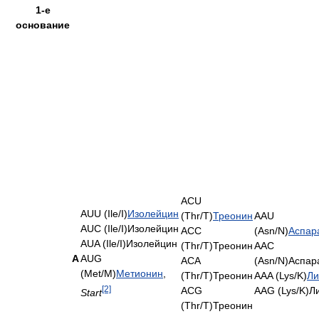
1-е
основание
ACU
AUU (Ile/I)
Изолейцин
(Thr/T)
Треонин
AAU
AUC (Ile/I)Изолейцин
ACC
(Asn/N)
Аспар
AUA (Ile/I)Изолейцин
(Thr/T)Треонин
AAC
A
AUG
ACA
(Asn/N)Аспар
(Met/M)
Метионин
,
(Thr/T)Треонин
AAA (Lys/K)
Ли
[2]
ACG
AAG (Lys/K)Л
Start
(Thr/T)Треонин