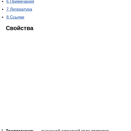
6
Примечания
7
Литература
8
Ссылки
Свойства
Триплетность
— значащей единицей кода является