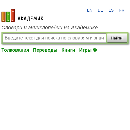
EN
DE
ES
FR
academic.ru
Словари и энциклопедии на Академике
Найти!
Толкования
Переводы
Книги
Игры ⚽