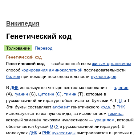
Википедия
Генетический код
Толкование
Перевод
Генетический код
Генети́ческий код
— свойственный всем
живым организмам
способ
кодирования
аминокислотной
последовательности
белков
при помощи последовательности
нуклеотидов
.
В
ДНК
используется четыре азотистых основания —
аденин
(А),
гуанин
(G),
цитозин
(
С
),
тимин
(T), которые в
русскоязычной литературе обозначаются буквами А, Г,
Ц
и Т.
Эти буквы составляют
алфавит
генетического
кода
. В
РНК
используются те же нуклеотиды, за исключением
тимина
,
который заменён похожим нуклеотидом —
урацилом
, который
обозначается буквой
U
(
У
в русскоязычной литературе). В
молекулах
ДНК
и
РНК
нуклеотиды
выстраиваются в цепочки и,