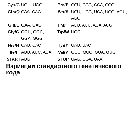
Cys/C
UGU, UGC
Pro/P
CCU, CCC, CCA, CCG
Gln/Q
CAA, CAG
Ser/S
UCU, UCC, UCA, UCG, AGU,
AGC
Glu/E
GAA, GAG
Thr/T
ACU, ACC, ACA, ACG
Gly/G
GGU, GGC,
Trp/W
UGG
GGA, GGG
His/H
CAU, CAC
Tyr/Y
UAU, UAC
Ile/I
AUU, AUC, AUA
Val/V
GUU, GUC, GUA, GUG
START
AUG
STOP
UAG, UGA, UAA
Вариации стандартного генетического
кода