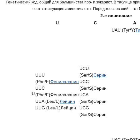
Генетический код, общий для большинства про- и эукариот. В таблице при
соответствующие аминокислоты. Порядок оснований — от 5'
2-е основание
U
C
A
UAU (Tyr/Y)
Т
UCU
UUU
(Ser/S)
Серин
(Phe/F)
Фенилаланин
UCC
UUC
(Ser/S)Серин
U
(Phe/F)Фенилаланин
UCA
UUA (Leu/L)
Лейцин
(Ser/S)Серин
UUG (Leu/L)Лейцин
UCG
(Ser/S)Серин
UAC (Tyr/Y)Т