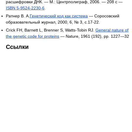
расшифровки ДНК. — М.: Центрполиграф, 2006. — 208 с —
ISBN 5-9524-2230-6
.
Ратнер В. А.
Генетический код как система
— Соросовский
образовательный журнал, 2000, 6, № 3, с.17-22.
Crick FH, Barnett L, Brenner S, Watts-Tobin RJ.
General nature of
the genetic code for proteins
— Nature, 1961 (192), pp. 1227—32
Ссылки