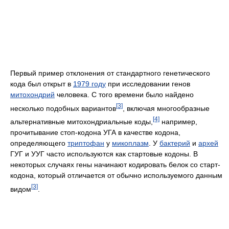
Первый пример отклонения от стандартного генетического
кода был открыт в
1979 году
при исследовании генов
митохондрий
человека. С того времени было найдено
[3]
несколько подобных вариантов
, включая многообразные
[4]
альтернативные митохондриальные коды,
например,
прочитывание стоп-кодона УГА в качестве кодона,
определяющего
триптофан
у
микоплазм
. У
бактерий
и
архей
ГУГ и УУГ часто используются как стартовые кодоны. В
некоторых случаях гены начинают кодировать белок со старт-
кодона, который отличается от обычно используемого данным
[3]
видом
.