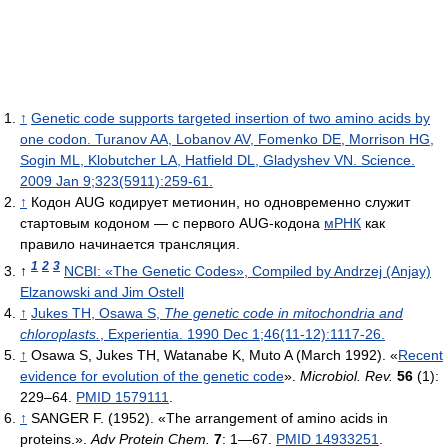
↑
Genetic code supports targeted insertion of two amino acids by
one codon. Turanov AA, Lobanov AV, Fomenko DE, Morrison HG,
Sogin ML, Klobutcher LA, Hatfield DL, Gladyshev VN. Science.
2009 Jan 9;323(5911):259-61.
↑
Кодон AUG кодирует метионин, но одновременно служит
стартовым кодоном — с первого AUG-кодона
мРНК
как
правило начинается трансляция.
1
2
3
↑
NCBI: «The Genetic Codes», Compiled by Andrzej (Anjay)
Elzanowski and Jim Ostell
↑
Jukes TH, Osawa S,
The genetic code in mitochondria and
chloroplasts.
, Experientia. 1990 Dec 1;46(11-12):1117-26.
↑
Osawa S, Jukes TH, Watanabe K, Muto A (March 1992). «
Recent
evidence for evolution of the genetic code
».
Microbiol. Rev.
56
(1):
229–64.
PMID 1579111
.
↑
SANGER F. (1952). «The arrangement of amino acids in
proteins.».
Adv Protein Chem.
7
: 1—67.
PMID 14933251
.