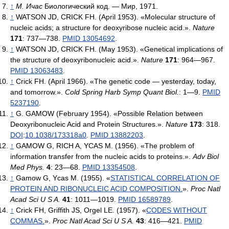
↑
М. Ичас
Биологический код. — Мир, 1971.
↑
WATSON JD, CRICK FH. (April 1953). «Molecular structure of
nucleic acids; a structure for deoxyribose nucleic acid.».
Nature
171
: 737—738.
PMID 13054692
.
↑
WATSON JD, CRICK FH. (May 1953). «Genetical implications of
the structure of deoxyribonucleic acid.».
Nature
171
: 964—967.
PMID 13063483
.
↑
Crick FH. (April 1966). «The genetic code — yesterday, today,
and tomorrow.».
Cold Spring Harb Symp Quant Biol.
: 1—9.
PMID
5237190
.
↑
G. GAMOW (February 1954). «Possible Relation between
Deoxyribonucleic Acid and Protein Structures.».
Nature
173
: 318.
DOI
:
10.1038/173318a0
.
PMID 13882203
.
↑
GAMOW G, RICH A, YCAS M. (1956). «The problem of
information transfer from the nucleic acids to proteins.».
Adv Biol
Med Phys.
4
: 23—68.
PMID 13354508
.
↑
Gamow G, Ycas M. (1955). «
STATISTICAL CORRELATION OF
PROTEIN AND RIBONUCLEIC ACID COMPOSITION.
».
Proc Natl
Acad Sci U S A.
41
: 1011—1019.
PMID 16589789
.
↑
Crick FH, Griffith JS, Orgel LE. (1957). «
CODES WITHOUT
COMMAS.
».
Proc Natl Acad Sci U S A.
43
: 416—421.
PMID