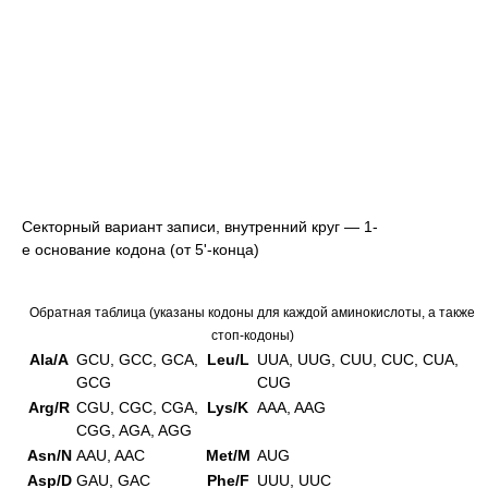
Секторный вариант записи, внутренний круг — 1-
е основание кодона (от 5'-конца)
Обратная таблица (указаны кодоны для каждой аминокислоты, а также
стоп-кодоны)
Ala/A
GCU, GCC, GCA,
Leu/L
UUA, UUG, CUU, CUC, CUA,
GCG
CUG
Arg/R
CGU, CGC, CGA,
Lys/K
AAA, AAG
CGG, AGA, AGG
Asn/N
AAU, AAC
Met/M
AUG
Asp/D
GAU, GAC
Phe/F
UUU, UUC