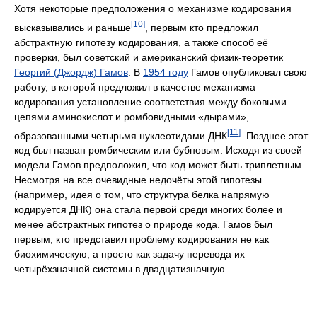
Хотя некоторые предположения о механизме кодирования
[10]
высказывались и раньше
, первым кто предложил
абстрактную гипотезу кодирования, а также способ её
проверки, был советский и американский физик-теоретик
Георгий (Джордж) Гамов
. В
1954 году
Гамов опубликовал свою
работу, в которой предложил в качестве механизма
кодирования установление соответствия между боковыми
цепями аминокислот и ромбовидными «дырами»,
[11]
образованными четырьмя нуклеотидами ДНК
. Позднее этот
код был назван ромбическим или бубновым. Исходя из своей
модели Гамов предположил, что код может быть триплетным.
Несмотря на все очевидные недочёты этой гипотезы
(например, идея о том, что структура белка напрямую
кодируется ДНК) она стала первой среди многих более и
менее абстрактных гипотез о природе кода. Гамов был
первым, кто представил проблему кодирования не как
биохимическую, а просто как задачу перевода их
четырёхзначной системы в двадцатизначную.