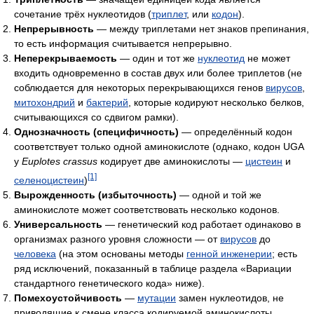
сочетание трёх нуклеотидов (
триплет
, или
кодон
).
Непрерывность
— между триплетами нет знаков препинания,
то есть информация считывается непрерывно.
Неперекрываемость
— один и тот же
нуклеотид
не может
входить одновременно в состав двух или более триплетов (не
соблюдается для некоторых перекрывающихся генов
вирусов
,
митохондрий
и
бактерий
, которые кодируют несколько белков,
считывающихся со сдвигом рамки).
Однозначность (специфичность)
— определённый кодон
соответствует только одной аминокислоте (однако, кодон UGA
у
Euplotes crassus
кодирует две аминокислоты —
цистеин
и
[1]
селеноцистеин
)
Вырожденность (избыточность)
— одной и той же
аминокислоте может соответствовать несколько кодонов.
Универсальность
— генетический код работает одинаково в
организмах разного уровня сложности — от
вирусов
до
человека
(на этом основаны методы
генной инженерии
; есть
ряд исключений, показанный в таблице раздела «Вариации
стандартного генетического кода» ниже).
Помехоустойчивость
—
мутации
замен нуклеотидов, не
приводящие к смене класса кодируемой аминокислоты,