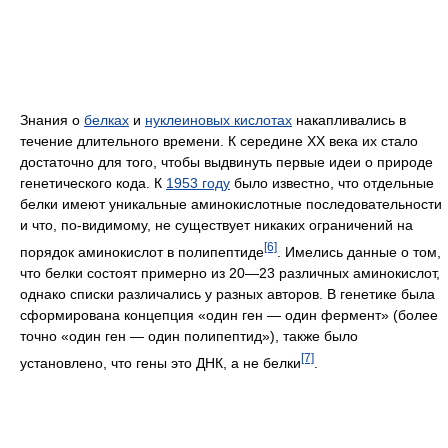
Знания о
белках
и
нуклеиновых кислотах
накапливались в
течение длительного времени. К середине XX века их стало
достаточно для того, чтобы выдвинуть первые идеи о природе
генетического кода. К
1953 году
было известно, что отдельные
белки имеют уникальные аминокислотные последовательности
и что, по-видимому, не существует никаких ограничений на
[6]
порядок аминокислот в полипептиде
. Имелись данные о том,
что белки состоят примерно из 20—23 различных аминокислот,
однако списки различались у разных авторов. В генетике была
сформирована концепция «один ген — один фермент» (более
точно «один ген — один полипептид»), также было
[7]
установлено, что гены это ДНК, а не белки
.