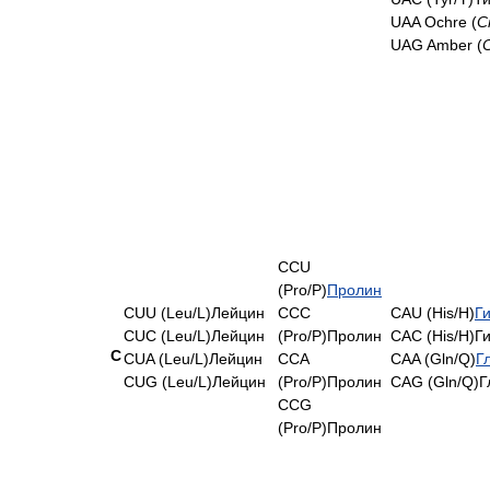
UAA Ochre (
С
UAG Amber (
CCU
(Pro/P)
Пролин
CUU (Leu/L)Лейцин
CCC
CAU (His/H)
Г
CUC (Leu/L)Лейцин
(Pro/P)Пролин
CAC (His/H)Г
C
CUA (Leu/L)Лейцин
CCA
CAA (Gln/Q)
Г
CUG (Leu/L)Лейцин
(Pro/P)Пролин
CAG (Gln/Q)Г
CCG
(Pro/P)Пролин