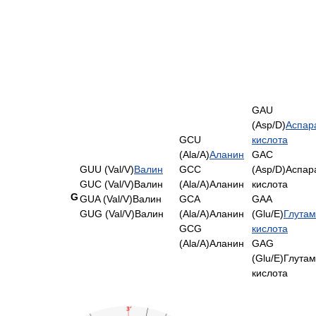
GAU
(Asp/D)
Аспар
GCU
кислота
(Ala/A)
Аланин
GAC
GUU (Val/V)
Валин
GCC
(Asp/D)Аспар
GUC (Val/V)Валин
(Ala/A)Аланин
кислота
G
GUA (Val/V)Валин
GCA
GAA
GUG (Val/V)Валин
(Ala/A)Аланин
(Glu/E)
Глута
GCG
кислота
(Ala/A)Аланин
GAG
(Glu/E)Глута
кислота