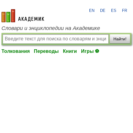
EN
DE
ES
FR
academic.ru
Словари и энциклопедии на Академике
Найти!
Толкования
Переводы
Книги
Игры ⚽