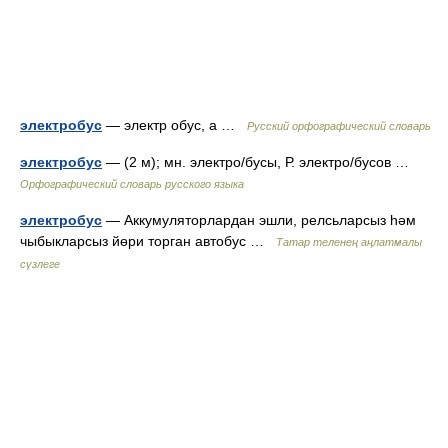
электробус
— электр обус, а …
Русский орфографический словарь
электробус
— (2 м); мн. электро/бусы, Р. электро/бусов …
Орфографический словарь русского языка
электробус
— Аккумуляторлардан эшли, релсьларсыз һәм
чыбыкларсыз йөри торган автобус …
Татар теленең аңлатмалы
сүзлеге