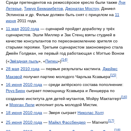
Среди претендентов на режиссёрское кресло были также
Луи
Летерье
,
Тимур Бекмамбетов
,
Джонатан Мостоу
, Дэниел
Эспиноза и др. Фильм должен быть снят с прицелом на
11
июня
2011 года.
11 мая
2010 года
— сценарий пройдет доработку у трёх
сценаристов. Эшли Миллер и Зак Стенц взяты студией в
качестве консультантов по переознакомлению зрителя со
старыми героями. Третьим сценаристом закономерно стала
Джейн Голдман, не первый год работающая с Мэттью Воном
[14]
(«
Звёздная пыль
», «
Пипец
»)
.
28 мая
2010 года
— первые результаты кастинга.
Джеймс
[15]
Макэвой
получил партию молодого Чарльза Ксавьера
.
16 июня
2010 года
— среди актёрского состава пополнение:
Роуз Бирн
сыграет помощницу Ксавьера и Леншерра по
[16]
созданию института для детей-мутантов, Мойру Мактаггерт
и
Морган Лили
исполнит роль молодой Мистик.
18 июня
2010 года
— Зверя сыграет
Николас Холт
.
[17]
25 июня
2010 года
—
Майкл Фассбендер
— Магнито
.
[18]