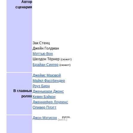
Автор
сценария
Зак Стенц
Джейн Голдман
Мэттью Вон
Шелдон Тёрнер
(сюжет)
Брайан Сингер
(сюжет)
Джеймс Макэвой
Майкл Фассбендер
Роуз Бирн
В главных
Дженьюари Джонс
ролях
Кевин Бэйкон
Дженнифер Лоуренс
Оливер Плэтт
русск.
Джон Мэтисон
(англ.)