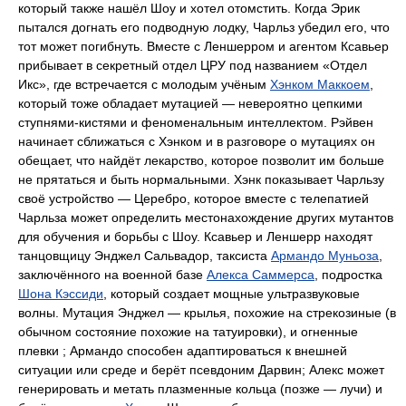
который также нашёл Шоу и хотел отомстить. Когда Эрик
пытался догнать его подводную лодку, Чарльз убедил его, что
тот может погибнуть. Вместе с Леншерром и агентом Ксавьер
прибывает в секретный отдел ЦРУ под названием «Отдел
Икс», где встречается с молодым учёным
Хэнком Маккоем
,
который тоже обладает мутацией — невероятно цепкими
ступнями-кистями и феноменальным интеллектом. Рэйвен
начинает сближаться с Хэнком и в разговоре о мутациях он
обещает, что найдёт лекарство, которое позволит им больше
не прятаться и быть нормальными. Хэнк показывает Чарльзу
своё устройство — Церебро, которое вместе с телепатией
Чарльза может определить местонахождение других мутантов
для обучения и борьбы с Шоу. Ксавьер и Леншерр находят
танцовщицу Энджел Сальвадор, таксиста
Армандо Муньоза
,
заключённого на военной базе
Алекса Саммерса
, подростка
Шона Кэссиди
, который создает мощные ультразвуковые
волны. Мутация Энджел — крылья, похожие на стрекозиные (в
обычном состояние похожие на татуировки), и огненные
плевки ; Армандо способен адаптироваться к внешней
ситуации или среде и берёт псевдоним Дарвин; Алекс может
генерировать и метать плазменные кольца (позже — лучи) и