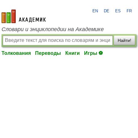
EN
DE
ES
FR
academic.ru
Словари и энциклопедии на Академике
Найти!
Толкования
Переводы
Книги
Игры ⚽