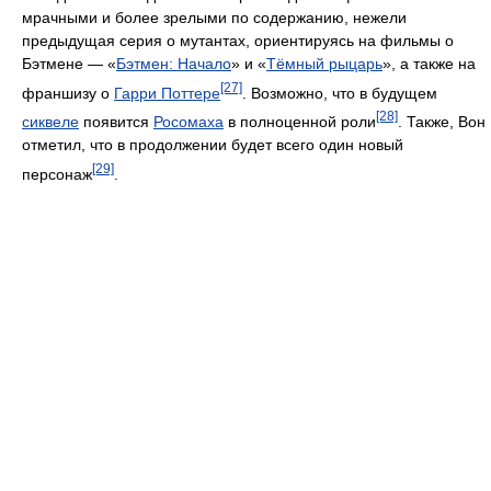
мрачными и более зрелыми по содержанию, нежели
предыдущая серия о мутантах, ориентируясь на фильмы о
Бэтмене — «
Бэтмен: Начало
» и «
Тёмный рыцарь
», а также на
[27]
франшизу о
Гарри Поттере
. Возможно, что в будущем
[28]
сиквеле
появится
Росомаха
в полноценной роли
. Также, Вон
отметил, что в продолжении будет всего один новый
[29]
персонаж
.