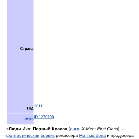
Страна
2011
Год
ID 1270798
IMDb
«Люди Икс: Первый Класс»
(
англ.
X-Men: First Class
) —
фантастический
боевик
режиссёра
Мэттью Вона
и продюсера