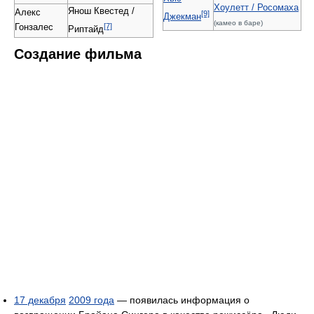
Хоулетт / Росомаха
Янош Квестед /
Алекс
[9]
Джекман
(камео в баре)
[7]
Гонзалес
Риптайд
Создание фильма
17 декабря
2009 года
— появилась информация о