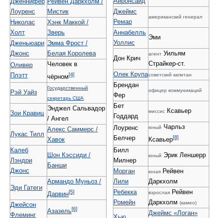
Айронсайд
Дженнифер
Рейвен Даркхолм /
Лоуренс
Мистик
Джеймс
американский генерал
Ремар
Николас
Хэнк Маккой /
Холт
Зверь
Аннабелль
Эми
Уоллис
Дженьюари
Эмма Фрост /
Джонс
Белая Королева
Уильям
агент
Дон Крич
Страйкер-ст.
Человек в
Оливер
Олек Крупа
[4]
Плэтт
советский капитан
чёрном
Брендан
Государственный
офицер коммуникаций
Рэй Уайз
Фер
секретарь США
Бет
Энджел Сальвадор
Ксавьер
миссис
Зои Кравиц
Годдард
/ Ангел
Чарльз
Лоуренс
юный
Алекс Саммерс /
Лукас Тилл
[8]
Белчер
Хавок
Ксавьер
Калеб
Билл
Шон Кэссиди /
Эрик Леншерр
юный
Лэндри
Милнер
Банши
Джонс
Морган
Рейвен
юная
Армандо Муньоз /
Лили
Даркхолм
Эди Гатеги
[5]
Ребекка
Рейвен
взрослая
Дарвин
Ромейн
Даркхолм
(камео)
Джейсон
[6]
Азазель
Джеймс «Логан»
Флеминг
Хью