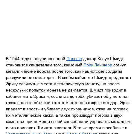
В 1944 году в оккупированной
Польше
доктор Клаус Шмидт
становится свидетелем того, как юный
Эрик Леншерр
согнул
металлические ворота после того, как нацистские солдаты
разлучили его с матерью. В своём кабинете Шмидт предлагает
Эрику сдвинуть с места металлическую монету, но после
нескольких попыток монета не двигается. Шмидт приводит в
кабинет мать Эрика и, сосчитав до трёх, убивает её у него на
глазах, позже объяснив это тем, что гнев открыл его дар. Эрик
впадает в ярость и убивает двух охранников, сжав на головах
их металлические каски, а также производит погром в двух
комнатах при помощи своей способности управлять металлом,
и это приводит Шмидта в восторг. В то же время в особняке в
Уэстчестере
,
Нью-Йорк
, юный
Чарльз Ксавьер
встречает