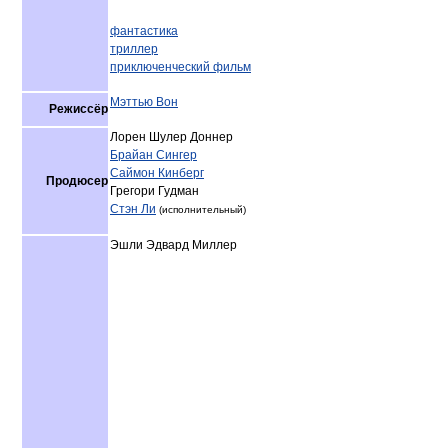
фантастика
триллер
приключенческий фильм
Мэттью Вон
Режиссёр
Лорен Шулер Доннер
Брайан Сингер
Саймон Кинберг
Продюсер
Грегори Гудман
Стэн Ли
(исполнительный)
Эшли Эдвард Миллер