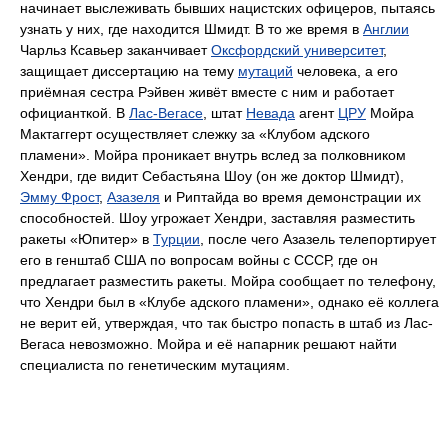
начинает выслеживать бывших нацистских офицеров, пытаясь
узнать у них, где находится Шмидт. В то же время в
Англии
Чарльз Ксавьер заканчивает
Оксфордский университет
,
защищает диссертацию на тему
мутаций
человека, а его
приёмная сестра Рэйвен живёт вместе с ним и работает
официанткой. В
Лас-Вегасе
, штат
Невада
агент
ЦРУ
Мойра
Мактаггерт осуществляет слежку за «Клубом адского
пламени». Мойра проникает внутрь вслед за полковником
Хендри, где видит Себастьяна Шоу (он же доктор Шмидт),
Эмму Фрост
,
Азазеля
и Риптайда во время демонстрации их
способностей. Шоу угрожает Хендри, заставляя разместить
ракеты «Юпитер» в
Турции
, после чего Азазель телепортирует
его в генштаб США по вопросам войны с СССР, где он
предлагает разместить ракеты. Мойра сообщает по телефону,
что Хендри был в «Клубе адского пламени», однако её коллега
не верит ей, утверждая, что так быстро попасть в штаб из Лас-
Вегаса невозможно. Мойра и её напарник решают найти
специалиста по генетическим мутациям.