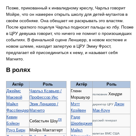
Позже, прикованный к инвалидному креслу, Чарльз говорит
Мойре, что он намерен открыть школу для детей-мутантов в
своём особняке. Она обещает не раскрывать это властям.
После краткого поцелуя Чарльз подносит пальцы ко лбу. Позже
в ЦРУ девушка говорит, что ничего не помнит о произошедших
событиях. В финальной сцене Леншерр, в новом костюме и
новом шлеме, находит запертую в ЦРУ Эмму Фрост,
предлагает ей присоединиться к нему, и называет себя
Магнито.
В ролях
Актёр
Роль
Актёр
Роль
Джеймс
Чарльз Ксавьер /
Гленн
Хендри
полковник
Макэвой
Профессор Икс
Моршауэр
Майкл
Эрик Леншерр /
Мэтт
Джон
директор ЦРУ
Фассбендер
Магнито
Крэйвен
Мак-Коун
Кевин
Раде
[3]
русский генерал
Себастьян Шоу
Бэйкон
Шербеджия
Роуз Бирн
Мойра Мактаггерт
Майкл
капитан ВМС США