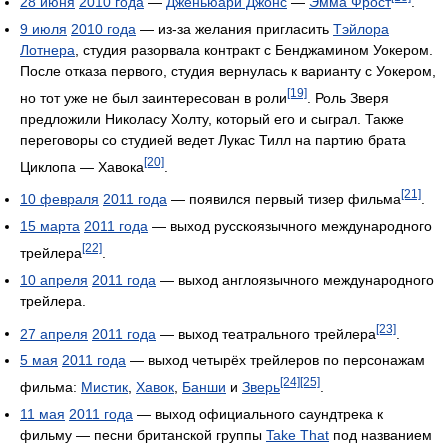
28 июня
2010 года
—
Дженьюари Джонс
—
Эмма Фрост
.
9 июля
2010 года
— из-за желания пригласить
Тэйлора
Лотнера
, студия разорвала контракт с Бенджамином Уокером.
После отказа первого, студия вернулась к варианту с Уокером,
[19]
но тот уже не был заинтересован в роли
. Роль Зверя
предложили Николасу Холту, который его и сыграл. Также
переговоры со студией ведет Лукас Тилл на партию брата
[20]
Циклопа — Хавока
.
[21]
10 февраля
2011 года
— появился первый тизер фильма
.
15 марта
2011 года
— выход русскоязычного международного
[22]
трейлера
.
10 апреля
2011 года
— выход англоязычного международного
трейлера.
[23]
27 апреля
2011 года
— выход театрального трейлера
.
5 мая
2011 года
— выход четырёх трейлеров по персонажам
[24]
[25]
фильма:
Мистик
,
Хавок
,
Банши
и
Зверь
.
11 мая
2011 года
— выход официального саундтрека к
фильму — песни британской группы
Take That
под названием