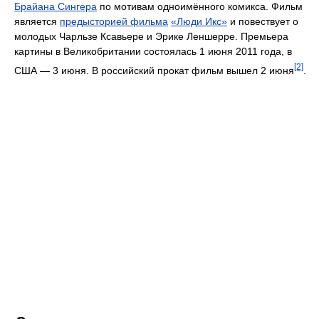
Брайана Сингера
по мотивам одноимённого комикса. Фильм
является
предысторией фильма
«Люди Икс»
и повествует о
молодых Чарльзе Ксавьере и Эрике Леншерре. Премьера
картины в Великобритании состоялась 1 июня 2011 года, в
[2]
США — 3 июня. В российский прокат фильм вышел 2 июня
.