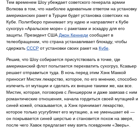
Тем временем Шоу убеждает советского генерала армии
Волкова в том, что наиболее адекватным ответом на установку
американских ракет в Турции будет установка советских на
Кубе. Политбюро принимает эту идею и направляет к Кубе
сухогруз «Аральское море» с ракетами и эскадру для его
защиты. Президент США
Джон Кеннеди
сообщает в
телеобращении, что страна устанавливает блокаду, чтобы
сдержать
СССР
от установки своих ракет на
Кубе
.
Решив, что Шоу собирается присутствовать в точке, где
американский флот попытается перехватить сухогруз, Ксавьер
решает отправиться туда. В ночь перед этим Хэнк Маккой
приносит Мистик лекарство, которое, по его мнению, способно
излечить от мутации и сделать их внешне такими же, как все.
Мистик, которая, поговорив с Леншерром и даже завязав с ним
романтические отношения, начала гордиться своей мутацией и
синей кожей, отказывается, а Хэнк принимает лекарство,
которое только усугубляет его мутацию, а не уменьшает её —
он покрывается синей шерстью и становится похож на зверя,
после чего Хавок предлагает ему взять псевдоним «Зверь».