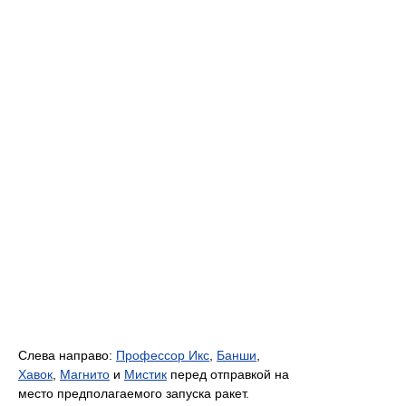
Слева направо:
Профессор Икс
,
Банши
,
Хавок
,
Магнито
и
Мистик
перед отправкой на
место предполагаемого запуска ракет.