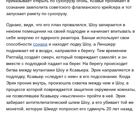
приказывает открыть по сухогрузу огонь, Ксавье проникает в
сознание замполита советского флагманского крейсера и тот
запускает ракету по сухогрузу.
Однако, видя, что его план провалился, Шоу запирается в
некоем помещении на своей подлодке и начинает впитывать в
себя энергию от ядерного реактора. Банши использует свои
способности
сонара
и находит лодку Шоу, а Леншерр
поднимает её в воздух, направляя к берегу. Тем временем
Риптайд создаёт смерч, который повреждает самолёт, и он
вместе с подлодкой падает на берег. На берегу происходит
битва между мутантами Шоу и Ксавьера. Эрик направляется в
подлодку, Ксавьер «следует с ним» в его подсознании. Когда
Эрик проник внутрь, произошла схватка между ним и Шоу, в
процессе которой повреждается защитное окружение комнаты,
не позволявшее Ксавьеру «мысленно» пройти в неё. Эрик
забирает антителепатический шлем Шоу, а его убивает той же
монетой, которую Шмидт попросил его сдвинуть 20 лет назад.