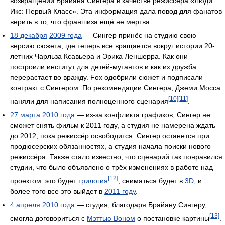
возвращении Брайана Сингера в качестве режиссёра «Люди
Икс: Первый Класс». Эта информация дала повод для фанатов
верить в то, что франшиза ещё не мертва.
18 декабря
2009 года
— Сингер принёс на студию свою
версию сюжета, где теперь все вращается вокруг истории 20-
летних Чарльза Ксавьера и Эрика Леншерра. Как они
построили институт для детей-мутантов и как их дружба
перерастает во вражду. Fox одобрили сюжет и подписали
контракт с Сингером. По рекомендации Сингера, Джеми Мосса
[10]
[11]
наняли для написания полноценного сценария
.
27 марта
2010 года
— из-за конфликта графиков, Сингер не
сможет снять фильм к 2011 году, а студия не намерена ждать
до 2012, пока режиссёр освободится. Сингер останется при
продюсерских обязанностях, а студия начала поиски нового
режиссёра. Также стало известно, что сценарий так понравился
студии, что было объявлено о трёх изменениях в работе над
[12]
проектом: это будет
трилогия
, сниматься будет в
3D
, и
более того все это выйдет в
2011 году
.
4 апреля
2010 года
— студия, благодаря Брайану Сингеру,
[13]
смогла договориться с
Мэттью Воном
о постановке картины
.