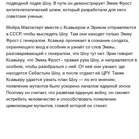
подводной лодке Шоу. В пути он демонстрирует Эмме Фрост
антителепатический шлем, который разработали для него
советские ученые.
Мойра Мактаггерт вместе с Ксавьером и Эриком отправляются
в СССР, чтобы выследить Шоу. Там они находят только Эмму
Фрост с генералом. Ксавьер проникает в сознание солдата,
охраняющего вход в особняк и узнаёт со слов Эммы,
разговаривающей с генералом, что Шоу тут нет. Эрик говорит
Ксавьеру, что Эмма Фрост - правая рука Шоу, и направляется в
особняк, чтобы разобраться с ней. От неё они узнают, где
находится Себастьян Шоу, а после отдают её ЦРУ. Также
Ксавьеру удается узнать план Шоу — по его мнению,
появление мутантов было ускорено началом ядерной эпохи.
Поэтому он считает, что развязав ядерную войну, он сможет
истребить человечество и способствовать появлению
цивилизации мутантов, главой которой он станет.