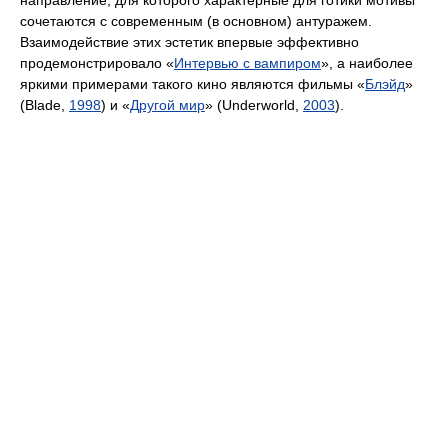
направление, для которого характерные для готики мотивы
сочетаются с современным (в основном) антуражем.
Взаимодействие этих эстетик впервые эффективно
продемонстрировало «
Интервью с вампиром
», а наиболее
яркими примерами такого кино являются фильмы «
Блэйд
»
(Blade,
1998
) и «
Другой мир
» (Underworld,
2003
).