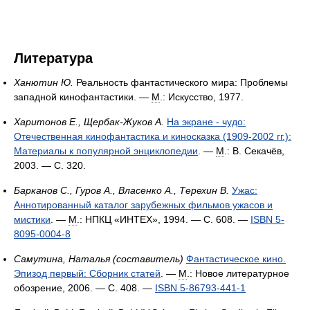
Литература
Ханютин Ю.
Реальность фантастического мира: Проблемы
западной кинофантастики. —
М
.: Искусство, 1977.
Харитонов Е., Щербак-Жуков А.
На экране - чудо:
Отечественная кинофантастика и киносказка (1909-2002 гг.):
Материалы к популярной энциклопедии
. —
М
.: В. Секачёв,
2003. — С. 320.
Барканов С., Гуров А., Власенко А., Терехин В.
Ужас:
Аннотированный каталог зарубежных фильмов ужасов и
мистики
. —
М
.: НПКЦ «ИНТЕХ», 1994. — С. 608. —
ISBN 5-
8095-0004-8
Самутина, Наталья (составитель)
Фантастическое кино.
Эпизод первый: Сборник статей
. —
М
.: Новое литературное
обозрение, 2006. — С. 408. —
ISBN 5-86793-441-1