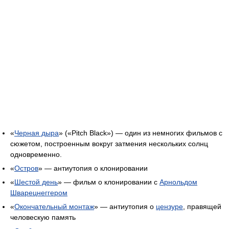
«
Черная дыра
» («Pitch Black») — один из немногих фильмов с
сюжетом, построенным вокруг затмения нескольких солнц
одновременно.
«
Остров
» — антиутопия о клонировании
«
Шестой день
» — фильм о клонировании с
Арнольдом
Шварецнеггером
«
Окончательный монтаж
» — антиутопия о
цензуре
, правящей
человескую память