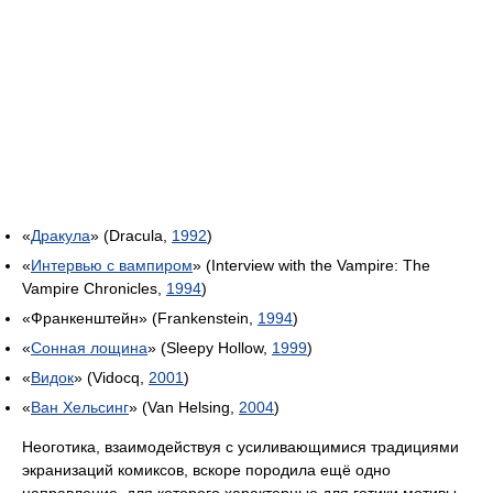
«
Дракула
» (Dracula,
1992
)
«
Интервью с вампиром
» (Interview with the Vampire: The
Vampire Chronicles,
1994
)
«Франкенштейн» (Frankenstein,
1994
)
«
Сонная лощина
» (Sleepy Hollow,
1999
)
«
Видок
» (Vidocq,
2001
)
«
Ван Хельсинг
» (Van Helsing,
2004
)
Неоготика, взаимодействуя с усиливающимися традициями
экранизаций комиксов, вскоре породила ещё одно