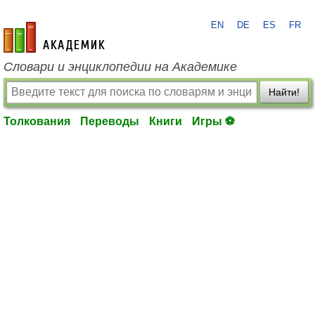
EN
DE
ES
FR
academic.ru
Словари и энциклопедии на Академике
Найти!
Толкования
Переводы
Книги
Игры ⚽