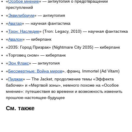
«
Особое мнение
» — антиутопия о предотвращении
преступлений
«
Эквилибриум
» — антиутопия
«
Аватар
» — научная фантастика
«
Трон: Наследие
» (Tron: Legacy, 2010) — научная фантастика
«
Авалон
» — киберпанк
«2035: Город Призрак» (Nightmare City 2035) — киберпанк
«Торговец сном» — киберпанк
«
Эон Флакс
» — антиутопия
«
Бессмертные: Война миров
», франц. Immortel (Ad Vitam)
«
Пиджак
» — The Jacket, продолжение темы «Эффекта
бабочки» и «Мертвой зоны», немного похоже на «Особое
мнение»: путешествия во времени и возможность изменить
прошлое-настоящее-будущее
См. также