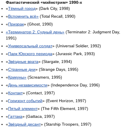
Фантастический «мэйнстрим» 1990-х
«
Тёмный город
» (Dark City, 1998)
«
Вспомнить всё»
(Total Recall, 1990)
«
Призрак
» (Ghost, 1990)
«Терминатор 2: Судный день»
(Terminator 2: Judgment Day,
1991)
«
Универсальный солдат
» (Universal Soldier, 1992)
«
Парк Юрского периода
» (Jurassic Park, 1993)
«
Звёздные врата
» (Stargate, 1994)
«
Странные дни
» (Strange Days, 1995)
«
Крикуны»
(Screamers, 1995)
«
День независимости
» (Independence Day, 1996)
«
Контакт
» (Contact, 1997)
«
Горизонт событий
» (Event Horizon, 1997)
«
Пятый элемент
» (The Fifth Element, 1997)
«
Гаттака
» (Gattaca, 1997)
«
Звёздный десант
» (Starship Troopers, 1997)