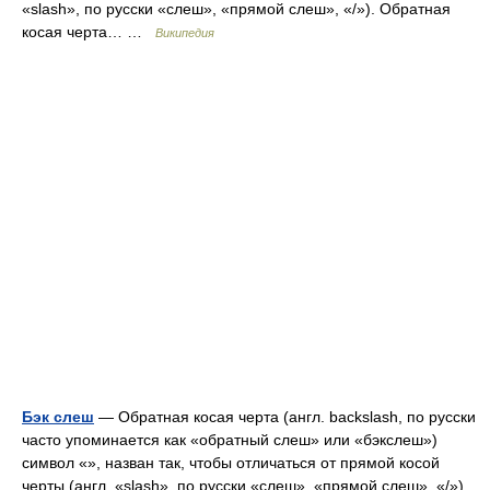
«slash», по русски «слеш», «прямой слеш», «/»). Обратная
косая черта… …
Википедия
Бэк слеш
— Обратная косая черта (англ. backslash, по русски
часто упоминается как «обратный слеш» или «бэкслеш»)
символ «», назван так, чтобы отличаться от прямой косой
черты (англ. «slash», по русски «слеш», «прямой слеш», «/»).