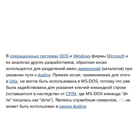
В
операционных системах
DOS
и
Windows
фирмы
Microsoft
и
их аналогах других разработчиков, обратная косая
используется для разделений имён
директорий
(каталогов) при
указании пути к
файлу
. Прямая косая, применяемая для этого
в
Unix
, не могла быть использована в MS-DOS, потому что уже
была задействована для указания ключей командной строки
(оставшегося в наследство от
CP/M
, где MS-DOS команда "dir
/w" писалась как "dir/w"). Являясь служебным символом,
(
)
не
\
может быть использован в
имени файла
.