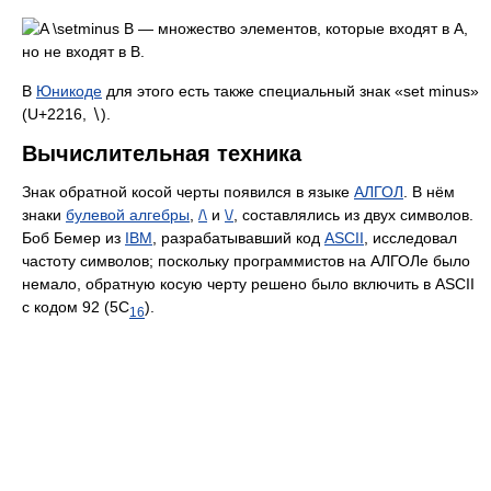
— множество элементов, которые входят в A,
но не входят в B.
В
Юникоде
для этого есть также специальный знак «
set minus
»
(U+2216,
∖
).
Вычислительная техника
Знак обратной косой черты появился в языке
АЛГОЛ
. В нём
знаки
булевой алгебры
,
/\
и
\/
, составлялись из двух символов.
Боб Бемер из
IBM
, разрабатывавший код
ASCII
, исследовал
частоту символов; поскольку программистов на АЛГОЛе было
немало, обратную косую черту решено было включить в ASCII
c кодом 92 (5С
).
16