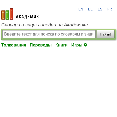
EN
DE
ES
FR
academic.ru
Словари и энциклопедии на Академике
Найти!
Толкования
Переводы
Книги
Игры ⚽