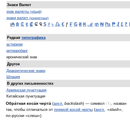
Знаки Валют
знак валюты
(общий)
знаки валют
(конкретные)
₳
฿
₵
¢
₡
₢ ₠
$
₫
৳
₯
€
ƒ
₣
₲
₴
₭
ℳ
₥
₦
₧
₱
₰
£
₹
(
Редкая
типографика
астеризм
интерробанг
иронический знак
Другое
Диакритические знаки
Шпация
В других письменностях
Армянская пунктуация
Китайская пунктуация
Обра́тная коса́я черта́
(
англ.
backslash
) — символ
(
)
, назван
\
так, чтобы отличаться от
прямой косой черты
(
англ.
«slash»,
по-русски «слеш»).