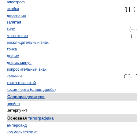
апостроф
[ ], (
скобки
(
двоеточие
запятая
‒
,
тире
(
…,
многоточие
(
восклицательный знак
точка
дефис
дефис-минус
вопросительный знак
“ ”, ‘ 
кавычки
(
точка с запятой
косая черта (слеш, дробь)
Словоразделители
пробел
интерпункт
Основная
типографика
амперсанд
коммерческое at