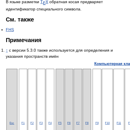
В языке разметки
T
Χ
обратная косая предваряет
E
идентификатор специального символа.
См. также
FHS
Примечания
↑
с версии 5.3.0 также используется для определения и
указания пространств имён
Компьютерная кла
Esc
F1
F2
F3
F4
F5
F6
F7
F8
F9
F10
F11
F