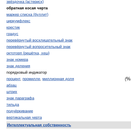
звёздочка (астериск)
обратная косая черта
маркер списка (буллит)
циркумфлекс
крестик
градус
перевёрнутый восклицательный знак
перевёрнутый вопросительный знак
октоторп (решётка, хеш)
знак номера
знак деления
порядковый индикатор
%
процент
,
промилле
,
миллионная доля
(
абзац
штрих
знак параграфа
тильда
подчёркивание
вертикальная черта
Интеллектуальная собственность