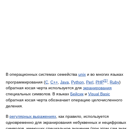
В операционных системах семейства
unix
и во многих языках
[1]
программирования (
C
,
C++
,
Java
,
Python
,
Perl
,
PHP
,
Ruby
)
обратная косая черта используется для
экранирования
специальных символов. В языках
Бейсик
и
Visual Basic
обратная косая черта обозначает операцию целочисленного
деления.
В
регулярных выражениях
, как правило, используется
одновременно для экранирования небуквенных и нецифровых
символов, имеющих специальное значение (при этом сам знак