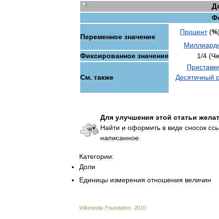
Д
Ф
Процент
(
%
Переменное
значение
Миллиард
Фиксированное
значение
1
/
4
(
Че
Приставк
См
.
также
Десятичный
Для
улучшения
этой
статьи
жела
Найти
и
оформить
в
виде
сносок
сс
написанное
.
Категории:
Доли
Единицы
измерения
отношения
величин
Wikimedia
Foundation
.
2010
.