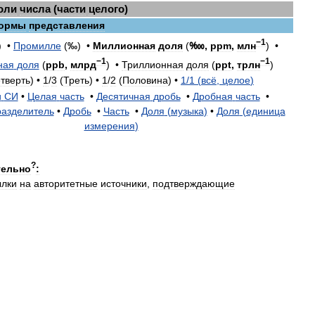
оли
числа
(
части
целого
)
ормы
представления
−1
) •
Промилле
(
‰
) •
Миллионная
доля
(
‱,
ppm
,
млн
)
•
−1
−1
ная
доля
(
ppb
,
млрд
)
•
Триллионная
доля
(
ppt
,
трлн
)
тверть
) •
1
/
3
(
Треть
) •
1
/
2
(
Половина
) •
1
/
1
(
всё
,
целое
)
и
СИ
•
Целая
часть
•
Десятичная
дробь
•
Дробная
часть
•
разделитель
•
Дробь
•
Часть
•
Доля
(
музыка
)
•
Доля
(
единица
измерения
)
?
тельно
:
ылки
на
авторитетные
источники
,
подтверждающие