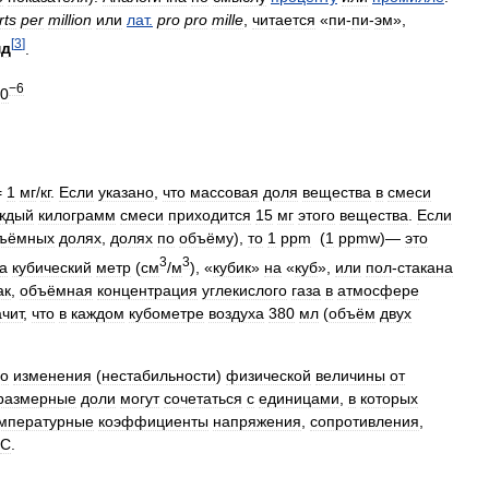
rts
per
million
или
лат
.
pro
pro
mille
,
читается
«
пи
-
пи
-
эм
»,
[
3
]
мд
.
−6
0
=
1
мг
/
кг
.
Если
указано
,
что
массовая
доля
вещества
в
смеси
ждый
килограмм
смеси
приходится
15
мг
этого
вещества
.
Если
ъёмных
долях
,
долях
по
объёму
),
то
1
ppm
(
1
ppmw
)—
это
3
3
а
кубический
метр
(
см
/
м
), «
кубик
»
на
«
куб
»,
или
пол
-
стакана
ак
,
объёмная
концентрация
углекислого
газа
в
атмосфере
ачит
,
что
в
каждом
кубометре
воздуха
380
мл
(
объём
двух
го
изменения
(
нестабильности
)
физической
величины
от
размерные
доли
могут
сочетаться
с
единицами
,
в
которых
мпературные
коэффициенты
напряжения
,
сопротивления
,
C
.