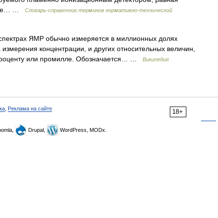
доле… …
Словарь-справочник терминов нормативно-технической
спектрах ЯМР обычно измеряется в миллионных долях
измерения концентрации, и других относительных величин,
проценту или промилле. Обозначается… …
Википедия
ка
,
Реклама на сайте
18+
omla,
Drupal,
WordPress, MODx.