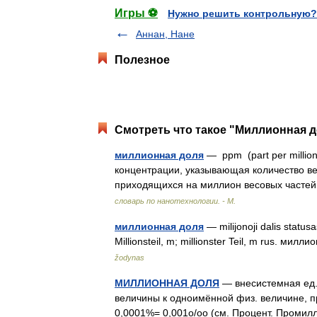
Игры ⚽
Нужно решить контрольную?
Аннан, Нане
Полезное
Смотреть что такое "Миллионная д
миллионная доля
— ppm (part per milli
концентрации, указывающая количество ве
приходящихся на миллион весовых часте
словарь по нанотехнологии. - М.
миллионная доля
— milijonoji dalis statusa
Millionsteil, m; millionster Teil, m rus. милл
žodynas
МИЛЛИОННАЯ ДОЛЯ
— внесистемная ед. 
величины к одноимённой физ. величине, п
0,0001%= 0,001о/оо (см. Процент. Проми