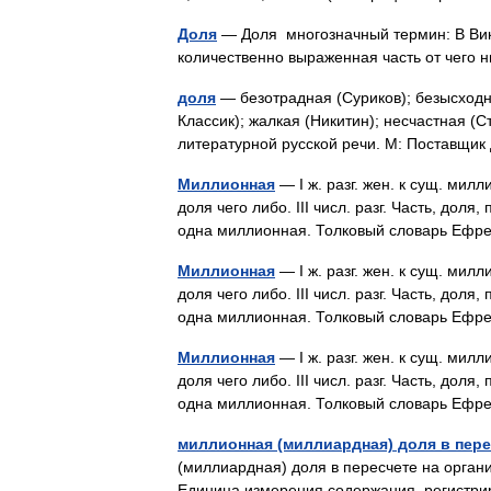
Доля
— Доля многозначный термин: В Вик
количественно выраженная часть от чего
доля
— безотрадная (Суриков); безысходн
Классик); жалкая (Никитин); несчастная (
литературной русской речи. М: Поставщи
Миллионная
— I ж. разг. жен. к сущ. милл
доля чего либо. III числ. разг. Часть, дол
одна миллионная. Толковый словарь Е
Миллионная
— I ж. разг. жен. к сущ. милл
доля чего либо. III числ. разг. Часть, дол
одна миллионная. Толковый словарь Е
Миллионная
— I ж. разг. жен. к сущ. милл
доля чего либо. III числ. разг. Часть, дол
одна миллионная. Толковый словарь Е
миллионная (миллиардная) доля в пере
(миллиардная) доля в пересчете на органичес
Единица измерения содержания, регистри