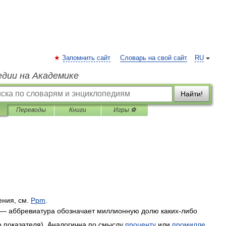
Запомнить сайт
Словарь на свой сайт
RU
едии на Академике
Найти!
Переводы
Книги
Игры ⚽
ения
,
см
.
Ppm
.
—
аббревиатура
обозначает
миллионную
долю
каких
-
либо
о
показателя
).
Аналогична
по
смыслу
проценту
или
промилле
.