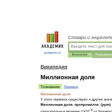
Словари и энциклоп
academic.ru
Википедия
Толкования
Википедия
Миллионная доля
Толкование
Перевод
Миллионная
доля
У
этого
термина
существуют
и
другие
знач
Миллионная
доля
,
пропроми́лле
,
(
ppm
)
−6
относительных
величин
(
1
•
10
от
базовог