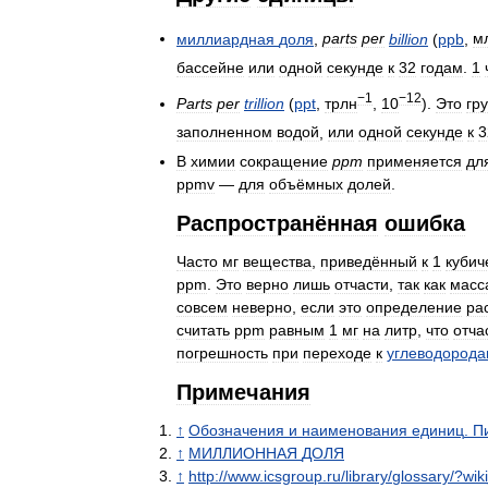
миллиардная
доля
,
parts
per
billion
(
ppb
,
м
бассейне
или
одной
секунде
к
32
годам
.
1
−1
−12
Parts
per
trillion
(
ppt
,
трлн
,
10
).
Это
гр
заполненном
водой
,
или
одной
секунде
к
3
В
химии
сокращение
ppm
применяется
дл
ppmv
—
для
объёмных
долей
.
Распространённая
ошибка
Часто
мг
вещества
,
приведённый
к
1
кубич
ppm
.
Это
верно
лишь
отчасти
,
так
как
масс
совсем
неверно
,
если
это
определение
ра
считать
ppm
равным
1
мг
на
литр
,
что
отча
погрешность
при
переходе
к
углеводород
Примечания
↑
Обозначения
и
наименования
единиц
.
П
↑
МИЛЛИОННАЯ
ДОЛЯ
↑
http:
//
www
.
icsgroup
.
ru
/
library
/
glossary
/?
wiki