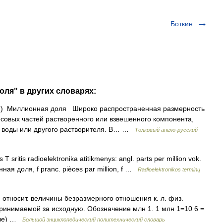
Боткин
оля" в других словарях:
on) Миллионная доля Широко распространенная размерность
совых частей растворенного или взвешенного компонента,
й воды или другого растворителя. В… …
Толковый англо-русский
s T sritis radioelektronika atitikmenys: angl. parts per million vok.
ионная доля, f pranc. pièces par million, f …
Radioelektronikos terminų
относит. величины безразмерного отношения к. л. физ.
ринимаемой за исходную. Обозначение млн 1. 1 млн 1=10 6 =
лле) …
Большой энциклопедический политехнический словарь