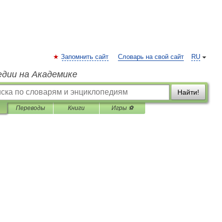
Запомнить сайт
Словарь на свой сайт
RU
едии на Академике
Найти!
Переводы
Книги
Игры ⚽