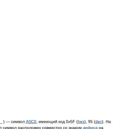
 _ ) —
символ
ASCII
,
имеющий
код
0x5F
(
hex
),
95
(
dec
).
На
т
символ
расположен
совместно
со
знаком
дефиса
на