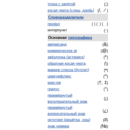
;
точка
с
запятой
(
)
/, ⁄
косая
черта
(
слеш
,
дробь
)
(
)
Словоразделители
пробел
( ) (
) (
)
·
интерпункт
(
)
Основная
типографика
&
амперсанд
(
)
@
коммерческое
at
(
)
*
звёздочка
(
астериск
)
(
)
\
обратная
косая
черта
(
)
•
маркер
списка
(
буллит
)
(
)
^
циркумфлекс
(
)
†, ‡
крестик
(
)
°
градус
(
)
перевёрнутый
¡
(
)
восклицательный
знак
перевёрнутый
¿
(
)
вопросительный
знак
#
октоторп
(
решётка
,
хеш
)
(
)
№
знак
номера
(
)