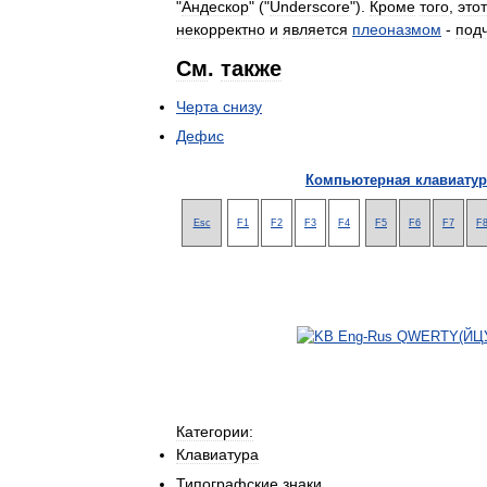
"
Андескор
" ("
Underscore
").
Кроме
того
,
этот
некорректно
и
является
плеоназмом
-
под
См
.
также
Черта
снизу
Дефис
Компьютерная
клавиатур
Esc
F1
F2
F3
F4
F5
F6
F7
F
Категории:
Клавиатура
Типографские
знаки