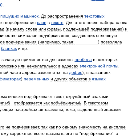
0
.
пишущих
машинок
.
До
распространения
текcтовых
ля
подчёркивания
слов
в
тексте
.
Для
этого
после
набора
слова
ад
(
к
началу
слова
или
фразы
,
подлежащей
подчёркиванию
)
и
личество
символов
подчёркивания
,
создающих
сплошную
ков
подчёркивания
(
например
,
такая:
_________)
позволяла
бланках
и
пр
.
я
зачастую
применяется
для
замены
пробела
в
некоторых
озможно
или
нежелательно:
в
адресах
электронной
почты
,
нной
части
адреса
заменяется
на
дефис
),
в
названиях
фикаторах
)
переменных
и
других
объектов
в
языках
оматически
подчёркивают
текст
,
окружённый
знаками
утый
_
отображается
как
подчёркнутый
.
В
текстовом
вующих
настройках
автозамены
,
текст
,
выделенный
знаками
го
не
подчёркивает
,
так
как
по
одному
знакоместу
на
дисплее
тому
корректнее
всего
называть
его
не
"
подчёркивание
",
а