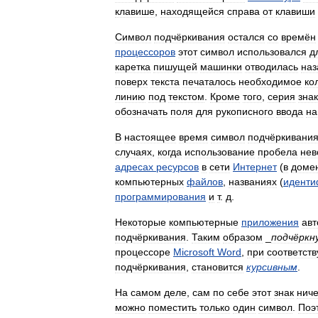
клавише
,
находящейся
справа
от
клавиши
Символ
подчёркивания
остался
со
времён
процессоров
этот
символ
использовался
д
каретка
пишущей
машинки
отводилась
наз
поверх
текста
печаталось
необходимое
ко
линию
под
текстом
.
Кроме
того
,
серия
зна
обозначать
поля
для
рукописного
ввода
на
В
настоящее
время
символ
подчёркивани
случаях
,
когда
использование
пробела
нев
адресах
ресурсов
в
сети
Интернет
(
в
доме
компьютерных
файлов
,
названиях
(
иденти
программирования
и
т
.
д
.
Некоторые
компьютерные
приложения
авт
подчёркивания
.
Таким
образом
_
подчёркн
процессоре
Microsoft
Word
,
при
соответст
подчёркивания
,
становится
курсивным
.
На
самом
деле
,
сам
по
себе
этот
знак
ниче
можно
поместить
только
один
символ
.
Поэ