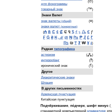
℗
(
)
для
фонограммы
™
товарный
знак
(
)
Знаки
Валют
¤
знак
валюты
(
)
(
общий
)
знаки
валют
(
конкретные
)
₳
฿
₵
¢
₡
₢ ₠
$
₫
৳
₯
€
ƒ
(
₣
₲
₴
₭
ℳ
₥
₦
₧
₱
₰
£
₹
₨
₪
₸
₮
₩
¥
៛
)
Редкая
типографика
⁂
астеризм
(
)
‽
интерробанг
(
)
؟
иронический
знак
(
)
Другое
Диакритические
знаки
Шпация
В
других
письменностях
Армянская
пунктуация
Китайская
пунктуация
Подчёркивание
,
по́дчерк
,
шифт
минус
(
стандартной
компьютерной
клавиатуре
это