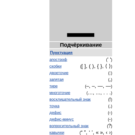
_
Подчёркивание
Пунктуация
’ '
апостроф
(
)
[ ], ( ), { },
⟨ ⟩
скобки
(
)
:
двоеточие
(
)
,
запятая
(
)
‒
, –, —, ―
тире
(
)
…, ..., . . .
многоточие
(
)
!
восклицательный
знак
(
)
.
точка
(
)
‐
дефис
(
)
-
дефис
-
минус
(
)
?
вопросительный
знак
(
)
“ ”, ‘ ’, « »,
‹
›
кавычки
(
)