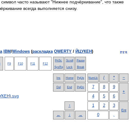
символ
часто
называют
"
Нижнее
подчёркивание
",
что
также
чёркивание
всегда
выполняется
снизу
.
а
IBM
/
Windows
(
раскладка
QWERTY
/
ЙЦУКЕН
)
п
·
о
·
р
PrtSc
Scroll
Pause
8
F9
F10
F11
F12
SysRq
Lock
Break
/
*
−
Ins
Home
PgUp
NumLk
7
8
9
Del
End
PgDn
+
4
5
6
↑
1
2
3
Ent
←
↓
→
0
,