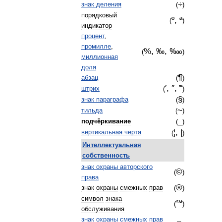
÷
знак
деления
(
)
порядковый
º
,
ª
(
)
индикатор
процент
,
промилле
,
%, ‰,
‱
(
)
миллионная
доля
¶
абзац
(
)
′, ″, ‴
штрих
(
)
§
знак
параграфа
(
)
~
тильда
(
)
_
подчёркивание
(
)
¦, |
вертикальная
черта
(
)
Интеллектуальная
собственность
знак
охраны
авторского
©
(
)
права
®
знак
охраны
смежных
прав
(
)
символ
знака
℠
(
)
обслуживания
знак
охраны
смежных
прав