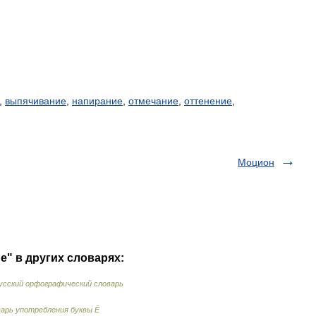
,
выпячивание
,
напирание
,
отмечание
,
оттенение
,
Моцион
е" в других словарях:
усский орфографический словарь
арь употребления буквы Ё