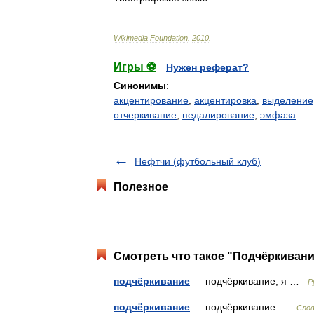
Wikimedia
Foundation
.
2010
.
Игры ⚽
Нужен реферат?
Синонимы
:
акцентирование
,
акцентировка
,
выделение
отчеркивание
,
педалирование
,
эмфаза
Нефтчи (футбольный клуб)
Полезное
Смотреть что такое "Подчёркивани
подчёркивание
— подчёркивание, я …
Р
подчёркивание
— подчёркивание …
Слов