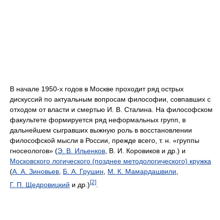
В начале 1950-х годов в Москве проходит ряд острых
дискуссий по актуальным вопросам философии, совпавших с
отходом от власти и смертью И. В. Сталина. На философском
факультете формируется ряд неформальных групп, в
дальнейшем сыгравших выжную роль в восстановлении
философской мысли в России, прежде всего, т. н. «группы
гносеологов» (
Э. В. Ильенков
, В. И. Коровиков и др.) и
Московского логического (позднее методологического) кружка
(
А. А. Зиновьев
,
Б. А. Грушин
,
М. К. Мамардашвили
,
[2]
Г. П. Щедровицкий
и др.)
.