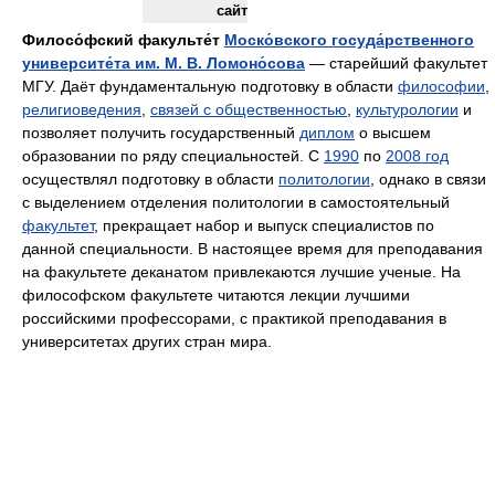
сайт
Филосо́фский факульте́т
Моско́вского госуда́рственного
университе́та им. М. В. Ломоно́сова
— старейший факультет
МГУ. Даёт фундаментальную подготовку в области
философии
,
религиоведения
,
связей с общественностью
,
культурологии
и
позволяет получить государственный
диплом
о высшем
образовании по ряду специальностей. С
1990
по
2008 год
осуществлял подготовку в области
политологии
, однако в связи
с выделением отделения политологии в самостоятельный
факультет
, прекращает набор и выпуск специалистов по
данной специальности. В настоящее время для преподавания
на факультете деканатом привлекаются лучшие ученые. На
философском факультете читаются лекции лучшими
российскими профессорами, с практикой преподавания в
университетах других стран мира.