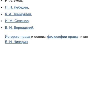
Н. А. Умов,
П. Н. Лебедев
,
К. А. Тимирязев
,
И. М. Сеченов
,
В. И. Вернадский
.
Историю права
и основы
философии права
читал
Б. Н. Чичерин
.