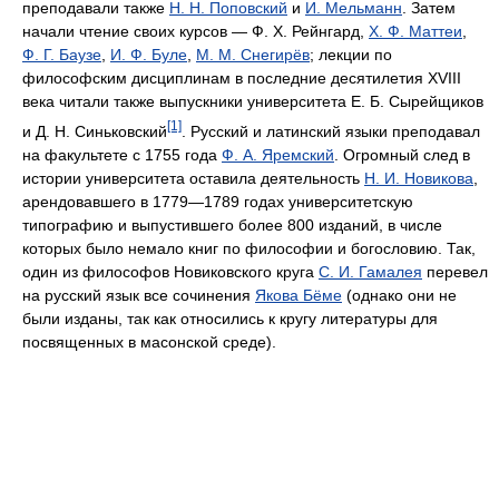
преподавали также
Н. Н. Поповский
и
И. Мельманн
. Затем
начали чтение своих курсов — Ф. Х. Рейнгард,
Х. Ф. Маттеи
,
Ф. Г. Баузе
,
И. Ф. Буле
,
М. М. Снегирёв
; лекции по
философским дисциплинам в последние десятилетия XVIII
века читали также выпускники университета Е. Б. Сырейщиков
[1]
и Д. Н. Синьковский
. Русский и латинский языки преподавал
на факультете с 1755 года
Ф. А. Яремский
. Огромный след в
истории университета оставила деятельность
Н. И. Новикова
,
арендовавшего в 1779—1789 годах университетскую
типографию и выпустившего более 800 изданий, в числе
которых было немало книг по философии и богословию. Так,
один из философов Новиковского круга
C. И. Гамалея
перевел
на русский язык все сочинения
Якова Бёме
(однако они не
были изданы, так как относились к кругу литературы для
посвященных в масонской среде).