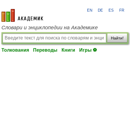
EN
DE
ES
FR
academic.ru
Словари и энциклопедии на Академике
Найти!
Толкования
Переводы
Книги
Игры ⚽