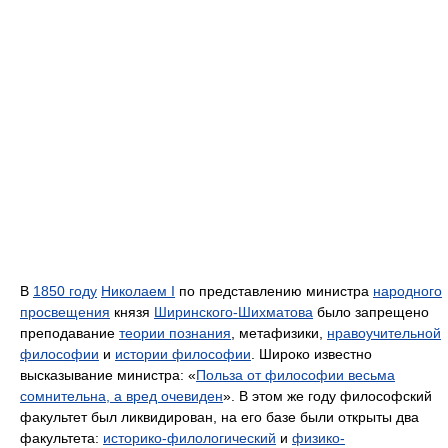
В
1850 году
Николаем I
по представлению министра
народного
просвещения
князя
Ширинского-Шихматова
было запрещено
преподавание
теории познания
, метафизики,
нравоучительной
философии
и
истории философии
. Широко известно
высказывание министра: «
Польза от философии весьма
сомнительна, а вред очевиден
». В этом же году философский
факультет был ликвидирован, на его базе были открыты два
факультета:
историко-филологический
и
физико-