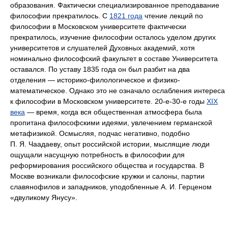
образования. Фактически специализированное преподавание
философии прекратилось. С
1821 года
чтение лекций по
философии в Московском университете фактически
прекратилось, изучение философии осталось уделом других
университетов и слушателей Духовных академий, хотя
номинально философский факультет в составе Университета
оставался. По уставу 1835 года он был разбит на два
отделения — историко-филологическое и физико-
математическое. Однако это не означало ослабления интереса
к философии в Московском университете. 20-е-30-е годы
XIX
века
— время, когда вся общественная атмосфера была
пропитана философскими идеями, увлечением германской
метафизикой. Осмысляя, подчас негативно, подобно
П. Я. Чаадаеву, опыт российской истории, мыслящие люди
ощущали насущную потребность в философии для
реформирования российского общества и государства. В
Москве возникали философские кружки и салоны, партии
славянофилов и западников, уподобленные А. И. Герценом
«двуликому Янусу».