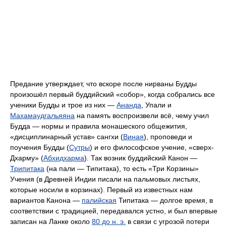
Предание утверждает, что вскоре после нирваны Будды
произошёл первый буддийский «собор», когда собрались все
ученики Будды и трое из них —
Ананда
, Упали и
Махамаудгальяяна
на память воспроизвели всё, чему учил
Будда — нормы и правила монашеского общежития,
«дисциплинарный устав» сангхи (
Виная
), проповеди и
поучения Будды (
Сутры
) и его философское учение, «сверх-
Дхарму» (
Абхидхарма
). Так возник буддийский Канон —
Трипитака
(на пали — Типитака), то есть «Три Корзины»
Учения (в Древней Индии писали на пальмовых листьях,
которые носили в корзинах). Первый из известных нам
вариантов Канона —
палийская
Типитака — долгое время, в
соответствии с традицией, передавался устно, и был впервые
записан на Ланке около
80 до н. э.
в связи с угрозой потери