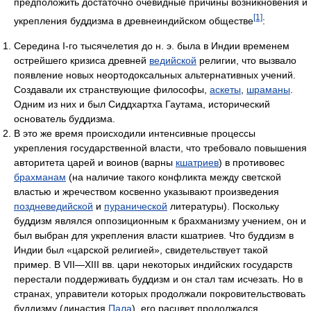
предположить достаточно очевидные причины возникновения и
[1]
укрепления буддизма в древнеиндийском обществе
:
Середина I-го тысячелетия до н. э. была в Индии временем
острейшего кризиса древней
ведийской
религии, что вызвало
появление новых неортодоксальных альтернативных учений.
Создавали их странствующие философы,
аскеты
,
шраманы
.
Одним из них и был Сиддхартха Гаутама, исторический
основатель буддизма.
В это же время происходили интенсивные процессы
укрепления государственной власти, что требовало повышения
авторитета царей и воинов (варны
кшатриев
) в противовес
брахманам
(на наличие такого конфликта между светской
властью и жречеством косвенно указывают произведения
поздневедийской
и
пуранической
литературы). Поскольку
буддизм являлся оппозиционным к брахманизму учением, он и
был выбран для укрепления власти кшатриев. Что буддизм в
Индии был «царской религией», свидетельствует такой
пример. В VII—XIII вв. цари некоторых индийских государств
перестали поддерживать буддизм и он стал там исчезать. Но в
странах, управители которых продолжали покровительство­вать
буддизму (династия
Пала
), его расцвет продолжался.