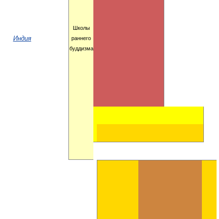
Школы
Индия
раннего
буддизма