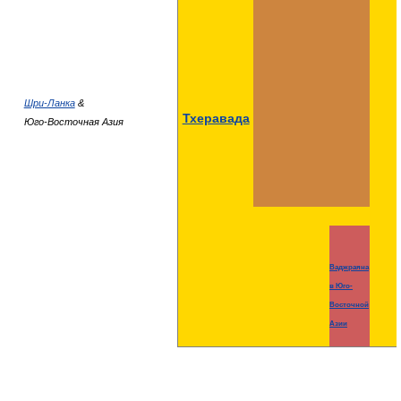
Шри-Ланка
&
Тхеравада
Юго-Восточная Азия
Ваджраяна
в Юго-
Восточной
Азии