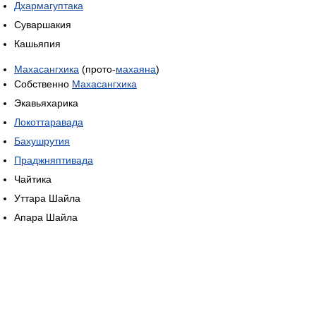
Дхармагуптака
Суваршакия
Кашьяпия
Махасангхика
(прото-
махаяна
)
Собственно
Махасангхика
Экавьяхарика
Локоттаравада
Бахушрутия
Праджняптивада
Чайтика
Уттара Шайла
Апара Шайла