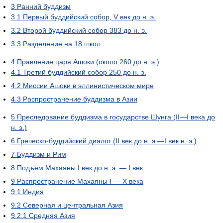
3
Ранний буддизм
3.1
Первый буддийский собор, V век до н. э.
3.2
Второй буддийский собор 383 до н. э.
3.3
Разделение на 18 школ
4
Правление царя Ашоки (около 260 до н. э.)
4.1
Третий буддийский собор 250 до н. э.
4.2
Миссии Ашоки в эллинистическом мире
4.3
Распространение буддизма в Азии
5
Преследование буддизма в государстве Шунга (II—I века до
н. э.)
6
Греческо-буддийский диалог (II век до н. э.—I век н. э.)
7
Буддизм и Рим
8
Подъём Махаяны I век до н. э. — I век
9
Распространение Махаяны I — X века
9.1
Индия
9.2
Северная и центральная Азия
9.2.1
Средняя Азия