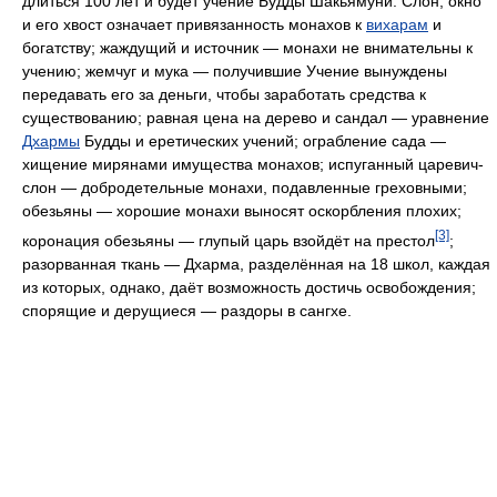
длиться 100 лет и будет учение Будды Шакьямуни. Слон, окно
и его хвост означает привязанность монахов к
вихарам
и
богатству; жаждущий и источник — монахи не внимательны к
учению; жемчуг и мука — получившие Учение вынуждены
передавать его за деньги, чтобы заработать средства к
существованию; равная цена на дерево и сандал — уравнение
Дхармы
Будды и еретических учений; ограбление сада —
хищение мирянами имущества монахов; испуганный царевич-
слон — добродетельные монахи, подавленные греховными;
обезьяны — хорошие монахи выносят оскорбления плохих;
[3]
коронация обезьяны — глупый царь взойдёт на престол
;
разорванная ткань — Дхарма, разделённая на 18 школ, каждая
из которых, однако, даёт возможность достичь освобождения;
спорящие и дерущиеся — раздоры в сангхе.