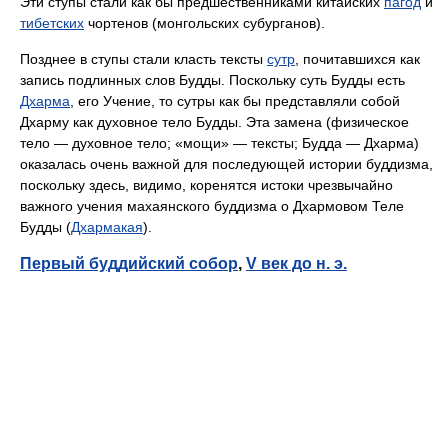
Эти ступы стали как бы предшественниками китайских
пагод
и
тибетских
чортенов (монгольских субурганов).
Позднее в ступы стали класть тексты
сутр
, почитавшихся как
запись подлинных слов Будды. Поскольку суть Будды есть
Дхарма
, его Учение, то сутры как бы представляли собой
Дхарму как духовное тело Будды. Эта замена (физическое
тело — духовное тело; «мощи» — тексты; Будда — Дхарма)
оказалась очень важной для последующей истории буддизма,
поскольку здесь, видимо, коренятся истоки чрезвычайно
важного учения махаянского буддизма о Дхармовом Теле
Будды (
Дхармакая
).
Первый буддийский собор
,
V век до н. э.