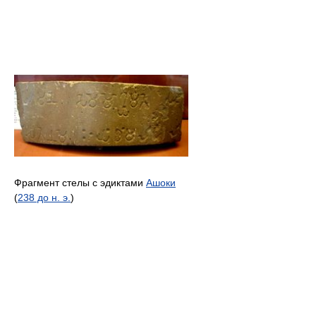
Фрагмент стелы с эдиктами
Ашоки
(
238 до н. э.
)