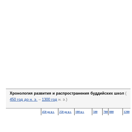
Хронология развития и распространения буддийских школ
(
450 год до н. э.
–
1300 год
н. э.)
450 до н.э.
250 до н.э.
100 н.э.
500
700
800
1200