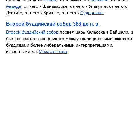
Ананде
, от него к Шанавасике, от него к Упагупте, от него к
Дхитике, от него к Кришне, от него к
Сударшане
Второй буддийский собор
383 до н. э.
Второй буддийский собор
провёл царь Каласока в Вайшали, и
был он связан с конфликтом между традиционными школами
буддизма и более либеральными интерпретациями,
известными как
Махасангхика
.