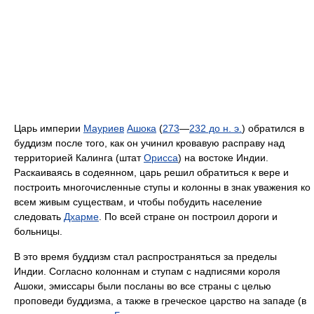
Царь империи
Мауриев
Ашока
(
273
—
232 до н. э.
) обратился в
буддизм после того, как он учинил кровавую расправу над
территорией Калинга (штат
Орисса
) на востоке Индии.
Раскаиваясь в содеянном, царь решил обратиться к вере и
построить многочисленные ступы и колонны в знак уважения ко
всем живым существам, и чтобы побудить население
следовать
Дхарме
. По всей стране он построил дороги и
больницы.
В это время буддизм стал распространяться за пределы
Индии. Согласно колоннам и ступам с надписями короля
Ашоки, эмиссары были посланы во все страны с целью
проповеди буддизма, а также в греческое царство на западе (в