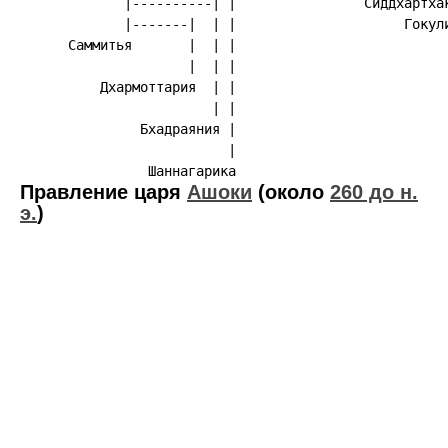
             |----------| |                Сиддхартхак
             |-------|  | |                     Гокули
      Саммитья       |  | |

                     |  | |

          Дхармоттария  | |

                        | |

               Бхадраяния |

                          |

Правление царя
Ашоки
(около
260 до н.
э.
)