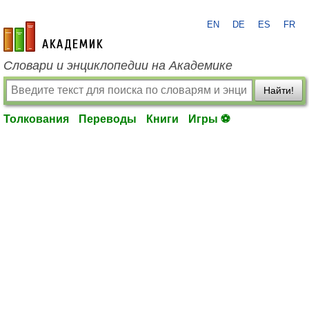
EN
DE
ES
FR
academic.ru
Словари и энциклопедии на Академике
Найти!
Толкования
Переводы
Книги
Игры ⚽