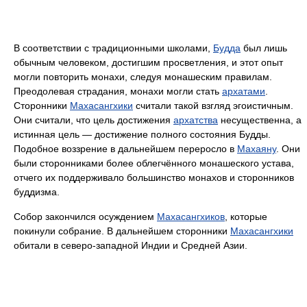
В соответствии с традиционными школами,
Будда
был лишь
обычным человеком, достигшим просветления, и этот опыт
могли повторить монахи, следуя монашеским правилам.
Преодолевая страдания, монахи могли стать
архатами
.
Сторонники
Махасангхики
считали такой взгляд эгоистичным.
Они считали, что цель достижения
архатства
несущественна, а
истинная цель — достижение полного состояния Будды.
Подобное воззрение в дальнейшем переросло в
Махаяну
. Они
были сторонниками более облегчённого монашеского устава,
отчего их поддерживало большинство монахов и сторонников
буддизма.
Собор закончился осуждением
Махасангхиков
, которые
покинули собрание. В дальнейшем сторонники
Махасангхики
обитали в северо-западной Индии и Средней Азии.