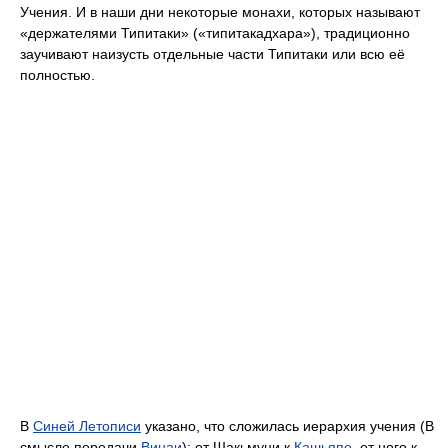
Учения. И в наши дни некоторые монахи, которых называют
«держателями Типитаки» («типитакадхара»), традиционно
заучивают наизусть отдельные части Типитаки или всю её
полностью.
В
Синей Летописи
указано, что сложилась иерархия учения (В
смысле передачи
Винаи
): от Шакьмуни к
Кашьяпе
, от него к