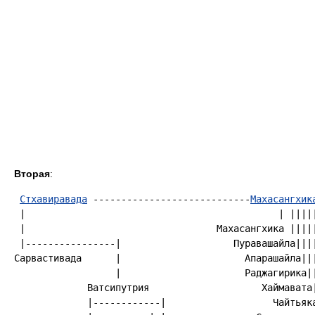
Вторая
:
Стхавиравада
 ----------------------------
Махасангхик
 |                                             | |||||
 |                                  Махасангхика |||||
 |----------------|                    Пуравашайла||||
Сарвастивада      |                      Апарашайла|||
                  |                      Раджагирика||
             Ватсипутрия                    Хаймавата|
             |------------|                   Чайтьяка