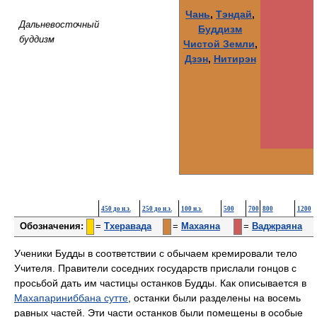
Чань
,
Тэндай
,
Дальневосточный
Буддизм
буддизм
Чистой Земли
,
Дзэн
,
Нитирэн
450 до н.э.
250 до н.э.
100 н.э.
500
700
800
1200
Обозначения:
=
Тхеравада
=
Махаяна
=
Ваджраяна
Ученики Будды в соответствии с обычаем кремировали тело
Учителя. Правители соседних государств прислали гонцов с
просьбой дать им частицы останков Будды. Как описывается в
Махапариниббана сутте
, останки были разделены на восемь
равных частей. Эти части останков были помещены в особые