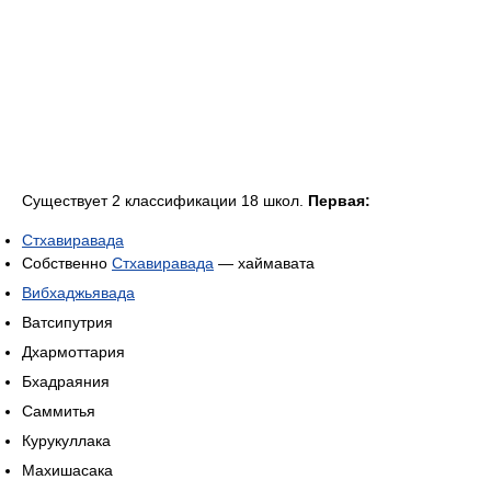
Существует 2 классификации 18 школ.
Первая:
Стхавиравада
Собственно
Стхавиравада
— хаймавата
Вибхаджьявада
Ватсипутрия
Дхармоттария
Бхадраяния
Саммитья
Курукуллака
Махишасака