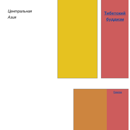
Центральная
Тибетский
Азия
буддизм
Сингон