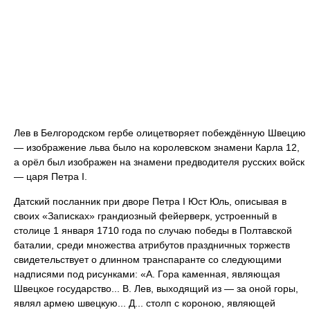
Лев в Белгородском гербе олицетворяет побеждённую Швецию
— изображение льва было на королевском знамени Карла 12,
а орёл был изображен на знамени предводителя русских войск
— царя Петра I.
Датский посланник при дворе Петра I Юст Юль, описывая в
своих «Записках» грандиозный фейерверк, устроенный в
столице 1 января 1710 года по случаю победы в Полтавской
баталии, среди множества атрибутов праздничных торжеств
свидетельствует о длинном транспаранте со следующими
надписями под рисунками: «А. Гора каменная, являющая
Швецкое государство... В. Лев, выходящий из — за оной горы,
являл армею швецкую... Д... столп с короною, являющей