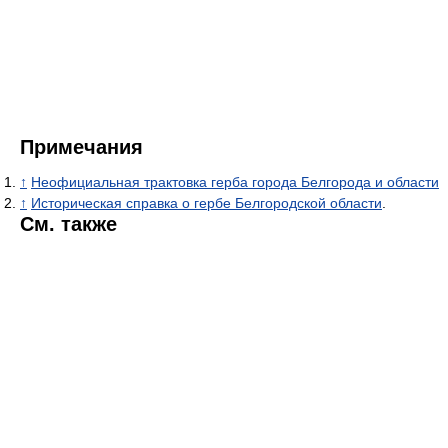
Примечания
↑
Неофициальная трактовка герба города Белгорода и области
↑
Историческая справка о гербе Белгородской области
.
См. также