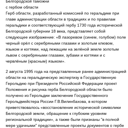
Белгородской таможни
с гербом области
Герб области, разработанный комиссией по геральдике при
главе администрации области в традициях и по правилам
геральдики и соответствующий гербу 1730 года исторической
Белгородской губернии 18 века, представляет собой
следующее изображение: «В лазоревом (синем, голубом) поле
черный орёл с серебряными глазами и золотым клювом,
языком и когтями, над лежащим на зелёной земле золотым
львом с серебряными глазами, зубами и когтями и с
червлёным (красным) языком».
2 августа 1995 года на представленные ранее администрацией
области на геральдическую экспертизу в Государственную
Герольдию при Президенте Российской Федерации проект
Положения и рисунка герба Белгородской области было
получено из Герольдии заключение Государственного
Герольдмейстера России Г.В.Вилинбахова, в котором
приветствовалось «восстановление исторической символики
Белгородской земли, обращение к глубоким уровням
региональной традиции», а также были признаны "в полной
мере удачными" представленные проекты документов о гербе