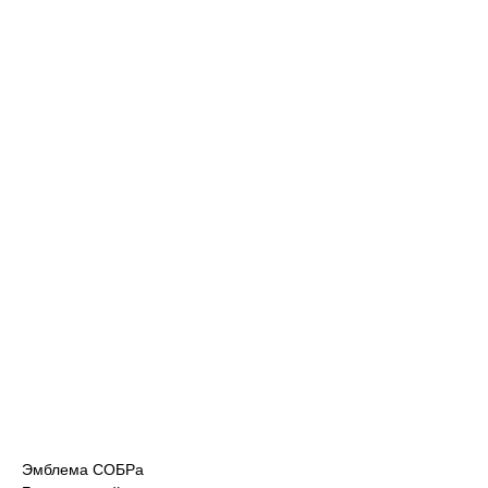
Эмблема СОБРа