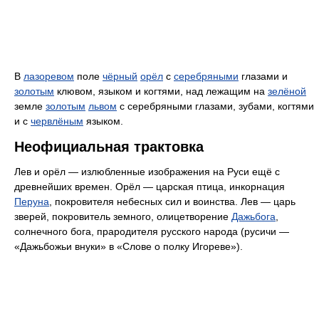
В
лазоревом
поле
чёрный
орёл
с
серебряными
глазами и
золотым
клювом, языком и когтями, над лежащим на
зелёной
земле
золотым
львом
с серебряными глазами, зубами, когтями
и с
червлёным
языком.
Неофициальная трактовка
Лев и орёл — излюбленные изображения на Руси ещё с
древнейших времен. Орёл — царская птица, инкорнация
Перуна
, покровителя небесных сил и воинства. Лев — царь
зверей, покровитель земного, олицетворение
Дажьбога
,
солнечного бога, прародителя русского народа (русичи —
«Дажьбожьи внуки» в «Слове о полку Игореве»).