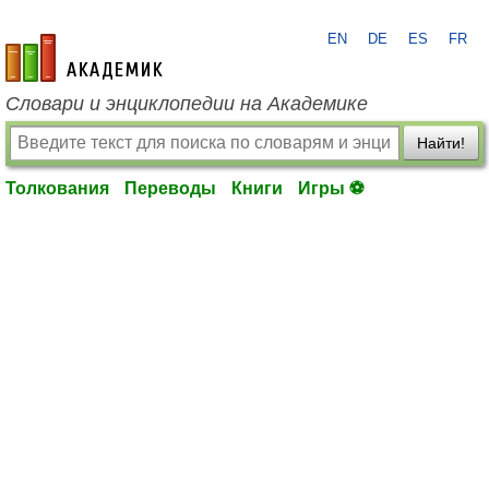
EN
DE
ES
FR
academic.ru
Словари и энциклопедии на Академике
Найти!
Толкования
Переводы
Книги
Игры ⚽