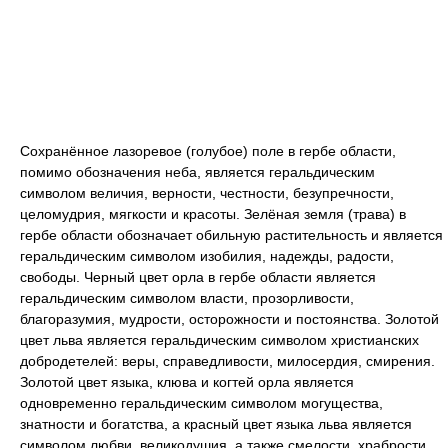
Сохранённое лазоревое (голубое) поле в гербе области,
помимо обозначения неба, является геральдическим
символом величия, верности, честности, безупречности,
целомудрия, мягкости и красоты. Зелёная земля (трава) в
гербе области обозначает обильную растительность и является
геральдическим символом изобилия, надежды, радости,
свободы. Черный цвет орла в гербе области является
геральдическим символом власти, прозорливости,
благоразумия, мудрости, осторожности и постоянства. Золотой
цвет льва является геральдическим символом христианских
добродетелей: веры, справедливости, милосердия, смирения.
Золотой цвет языка, клюва и когтей орла является
одновременно геральдическим символом могущества,
знатности и богатства, а красный цвет языка льва является
символом любви, великодушия, а также смелости, храбрости,