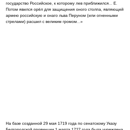
государство Российское, к которому лев приближился... Е.
Потом явился орёл для защищения оного столпа, являющей
армею российскую и онаго льва Перуном (или огненными
стрелами) расшил с великим громом...»
На базе созданной 29 мая 1719 года по сенатскому Указу
Белгородской провинции 1 марта 1727 года была учреждена