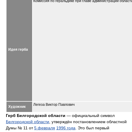
Комиссия по геральдике при главе администрации област
Идея герба
Легеза Виктор Павлович
Художник
Герб Белгородской области
— официальный символ
Белгородской области
, утверждён постановлением областной
Думы № 11 от
5 февраля
1996 года
. Это был первый