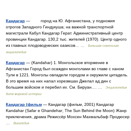
Кандагар
— город на Ю. Афганистана, у подножия
отрогов Западного Гиндукуша; на важной транспортной
магистрали Кабул Кандагар Герат. Административный центр
провинции Кандагар. 130,2 тыс. жителей (1970). Центр одного
из главных плодоводческих оазисов… …
Большая советская
энциклопедия
Кандагар
— (Kandahar) 1. Монгольское вторжение в
Афганистан Город был осажден монголами во главе с ханом
Тули в 1221. Монголы овладели городом и окружили цитадель.
В это время на них напал хорезмшах Джелал ад дин с
большим войском и перебил их. См. Бируан.… …
Энциклопедия
битв мировой истории
Кандагар (фильм
— Кандагар (фильм, 2001) Кандагар
Kandahar (Safar e Ghandehar; The Sun Behind the Moon) Жанр
приключения, драма Режиссёр Мохсен Махмальбаф Продюсер
…
Википедия