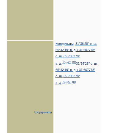
Координаты
:
31°36′28″ с. ш.
65°42′19″ в. д.
/
31.607778°
с. ш.
65.705278°
(G)
(O)
(Я)
в. д.
31°36′28″ с. ш.
65°42′19″ в. д.
/
31.607778°
с. ш.
65.705278°
(G)
(O)
(Я)
в. д.
Координаты