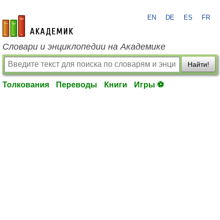
EN
DE
ES
FR
academic.ru
Словари и энциклопедии на Академике
Найти!
Толкования
Переводы
Книги
Игры ⚽