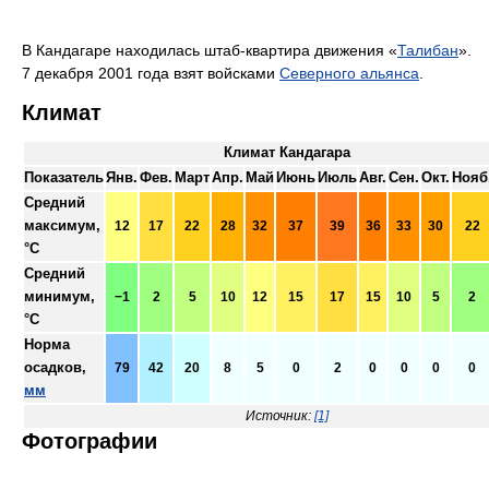
В Кандагаре находилась штаб-квартира движения «
Талибан
».
7 декабря 2001 года взят войсками
Северного альянса
.
Климат
Климат Кандагара
Показатель
Янв.
Фев.
Март
Апр.
Май
Июнь
Июль
Авг.
Сен.
Окт.
Нояб
Средний
максимум,
12
17
22
28
32
37
39
36
33
30
22
°C
Средний
минимум,
−1
2
5
10
12
15
17
15
10
5
2
°C
Норма
осадков,
79
42
20
8
5
0
2
0
0
0
0
мм
Источник:
[1]
Фотографии