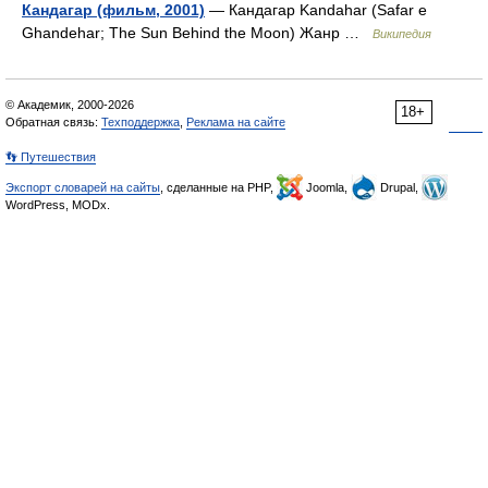
Кандагар (фильм, 2001)
— Кандагар Kandahar (Safar e
Ghandehar; The Sun Behind the Moon) Жанр …
Википедия
© Академик, 2000-2026
18+
Обратная связь:
Техподдержка
,
Реклама на сайте
👣 Путешествия
Экспорт словарей на сайты
, сделанные на PHP,
Joomla,
Drupal,
WordPress, MODx.