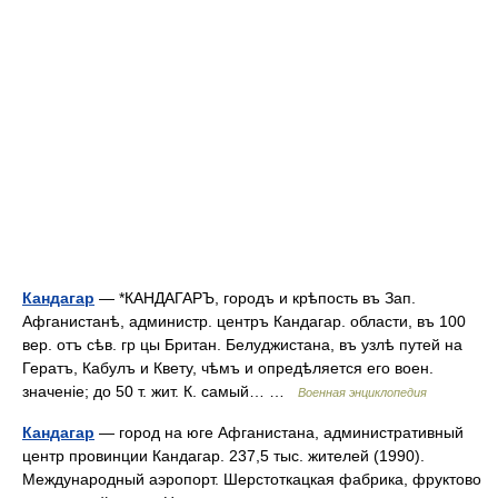
Кандагар
— *КАНДАГАРЪ, городъ и крѣпость въ Зап.
Афганистанѣ, администр. центръ Кандагар. области, въ 100
вер. отъ сѣв. гр цы Британ. Белуджистана, въ узлѣ путей на
Гератъ, Кабулъ и Квету, чѣмъ и опредѣляется его воен.
значеніе; до 50 т. жит. К. самый… …
Военная энциклопедия
Кандагар
— город на юге Афганистана, административный
центр провинции Кандагар. 237,5 тыс. жителей (1990).
Международный аэропорт. Шерстоткацкая фабрика, фруктово