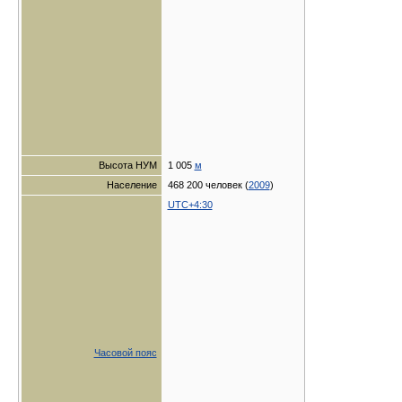
Высота НУМ
1 005
м
Население
468 200 человек (
2009
)
UTC+4:30
Часовой пояс