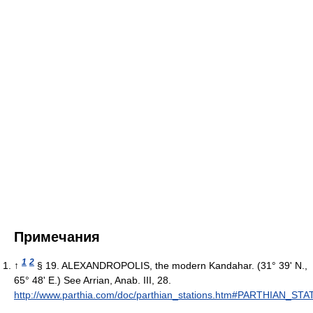
Примечания
1
2
↑
§ 19. ALEXANDROPOLIS, the modern Kandahar. (31° 39' N.,
65° 48' E.) See Arrian, Anab. III, 28.
http://www.parthia.com/doc/parthian_stations.htm#PARTHIAN_ST