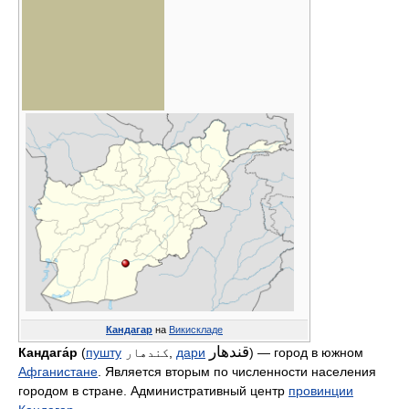
Кандагар
на
Викискладе
قندهار
Кандага́р
(
пушту
کندهار
,
дари
) — город в южном
Афганистане
. Является вторым по численности населения
городом в стране. Административный центр
провинции