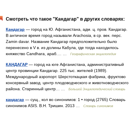
Смотреть что такое "Кандагар" в других словарях:
Кандагар
— город на Ю. Афганистана, адм. ц. пров. Кандагар.
В античное время город называли Arachosia, в ср. век. перс.
Zamin davar. Название Кандагар предположительно было
перенесено в V в. из долины Кабула, где тогда находилось
княжество Candhara, араб.… …
Географическая энциклопедия
КАНДАГАР
— город на юге Афганистана, административный
центр провинции Кандагар. 225 тыс. жителей (1989).
Международный аэропорт. Шерстоткацкая фабрика, фруктово
консервный завод. центр плодоводческого и животноводческого
района. Старинный центр… …
Большой Энциклопедический словарь
кандагар
— сущ., кол во синонимов: 1 • город (2765) Словарь
синонимов ASIS. В.Н. Тришин. 2013 …
Словарь синонимов