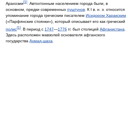
[1]
Арахозии
. Автохтонным населением города были, в
основном, предки современных
пуштунов
. К I в. н. э. относится
упоминание города греческим писателем
Исидором Харакским
(«Парфянские стоянки»), который описывает его как греческий
[1]
полис
. В период с
1747
—
1776
гг. был столицей
Афганистана
.
Здесь расположен мавзолей основателя афганского
государства
Ахмад-шаха
.