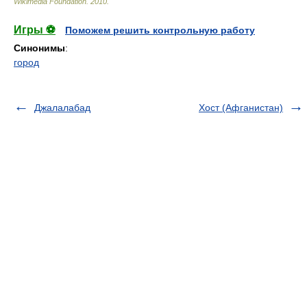
Wikimedia Foundation
.
2010
.
Игры ⚽
Поможем решить контрольную работу
Синонимы
:
город
Джалалабад
Хост (Афганистан)