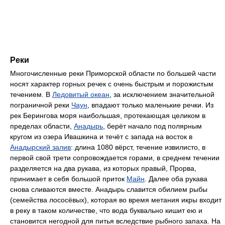
Реки
Многочисленные реки Приморской области по большей части
носят характер горных речек с очень быстрым и порожистым
течением. В
Ледовитый океан
, за исключением значительной
пограничной реки
Чаун
, впадают только маленькие речки. Из
рек Берингова моря наибольшая, протекающая целиком в
пределах области,
Анадырь
, берёт начало под полярным
кругом из озера Ивашкина и течёт с запада на восток в
Анадырский залив
: длина 1080 вёрст, течение извилисто, в
первой свой трети сопровождается горами, в среднем течении
разделяется на два рукава, из которых правый, Прорва,
принимает в себя большой приток
Майн
. Далее оба рукава
снова сливаются вместе. Анадырь славится обилием рыбы
(семейства лососёвых), которая во время метания икры входит
в реку в таком количестве, что вода буквально кишит ею и
становится негодной для питья вследствие рыбного запаха. На