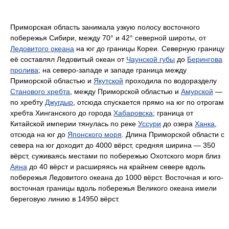
Приморская область занимала узкую полосу восточного
побережья Сибири, между 70° и 42° северной широты, от
Ледовитого океана
на юг до границы Кореи. Северную границу
её составлял Ледовитый океан от
Чаунской губы
до
Берингова
пролива
; на северо-западе и западе граница между
Приморской областью и
Якутской
проходила по водоразделу
Станового хребта
, между Приморской областью и
Амурской
—
по хребту
Джугдыр
, отсюда спускается прямо на юг по отрогам
хребта Хинганского до города
Хабаровска
; граница от
Китайской империи тянулась по реке
Уссури
до озера
Ханка
,
отсюда на юг до
Японского моря
. Длина Приморской области с
севера на юг доходит до 4000 вёрст, средняя ширина — 350
вёрст, суживаясь местами по побережью Охотского моря близ
Аяна
до 40 вёрст и расширяясь на крайнем севере вдоль
побережья Ледовитого океана до 1000 вёрст. Восточная и юго-
восточная границы вдоль побережья Великого океана имели
береговую линию в 14950 вёрст.