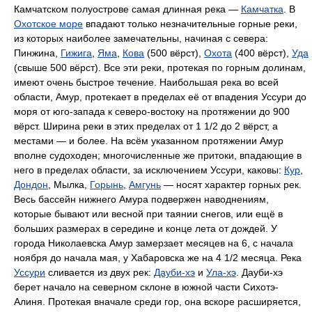
Камчатском полуострове самая длинная река —
Камчатка
. В
Охотское море
впадают только незначительные горные реки,
из которых наиболее замечательны, начиная с севера:
Пинжина,
Гижига
,
Яма
,
Кова
(500 вёрст),
Охота
(400 вёрст),
Уда
(свыше 500 вёрст). Все эти реки, протекая по горным долинам,
имеют очень быстрое течение. Наибольшая река во всей
области, Амур, протекает в пределах её от впадения Уссури до
моря от юго-запада к северо-востоку на протяжении до 900
вёрст. Ширина реки в этих пределах от 1 1/2 до 2 вёрст, а
местами — и более. На всём указанном протяжении Амур
вполне судоходен; многочисленные же притоки, впадающие в
него в пределах области, за исключением Уссури, каковы:
Кур
,
Дондон
, Мылка,
Горынь
,
Амгунь
— носят характер горных рек.
Весь бассейн нижнего Амура подвержен наводнениям,
которые бывают или весной при таянии снегов, или ещё в
больших размерах в середине и конце лета от дождей. У
города Николаевска Амур замерзает месяцев на 6, с начала
ноября до начала мая, у Хабаровска же на 4 1/2 месяца. Река
Уссури
сливается из двух рек:
Дауби-хэ
и
Ула-хэ
. Дауби-хэ
берет начало на северном склоне в южной части Сихотэ-
Алиня. Протекая вначале среди гор, она вскоре расширяется,