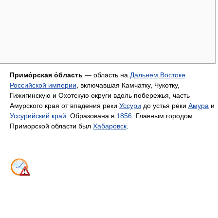
Примо́рская о́бласть
— область на
Дальнем Востоке
Российской империи
, включавшая Камчатку, Чукотку,
Гижигинскую и Охотскую округи вдоль побережья, часть
Амурского края от впадения реки
Уссури
до устья реки
Амура
и
Уссурийский край
. Образована в
1856
. Главным городом
Приморской области был
Хабаровск
.