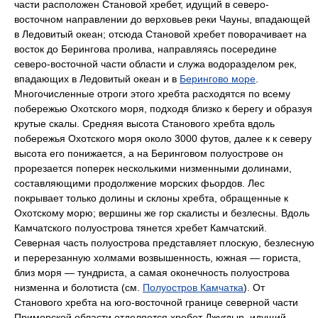
части расположен Становой хребет, идущий в северо-
восточном направлении до верховьев реки Чауны, впадающей
в Ледовитый океан; отсюда Становой хребет поворачивает на
восток до Берингова пролива, направляясь посередине
северо-восточной части области и служа водоразделом рек,
впадающих в Ледовитый океан и в
Берингово море
.
Многочисленные отроги этого хребта расходятся по всему
побережью Охотского моря, подходя близко к берегу и образуя
крутые скалы. Средняя высота Станового хребта вдоль
побережья Охотского моря около 3000 футов, далее к к северу
высота его понижается, а на Беринговом полуострове он
прорезается поперек несколькими низменными долинами,
составляющими продолжение морских фьордов. Лес
покрывает только долины и склоны хребта, обращенные к
Охотскому морю; вершины же гор скалисты и безлесны. Вдоль
Камчатского полуострова тянется хребет Камчатский.
Северная часть полуострова представляет плоскую, безлесную
и перерезанную холмами возвышенность, южная — гориста,
близ моря — тундриста, а самая оконечность полуострова
низменна и болотиста (см.
Полуостров Камчатка
). От
Станового хребта на юго-восточной границе северной части
Приморской области отделяется хребет Джугдыр, идущий