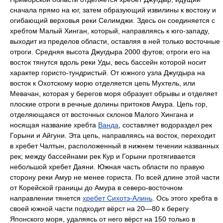
сначала прямо на юг, затем образующий извилины к востоку и
огибающий верховья реки Селимджи. Здесь он соединяется с
хребтом Малый Хинган, который, направляясь к юго-западу,
выходит из пределов области, оставляя в ней только восточные
отроги. Средняя высота Джугдыра 2000 футов; отроги его на
восток тянутся вдоль реки Уды, весь бассейн которой носит
характер гористо-тундристый. От южного узла Джугдыра на
восток к Охотскому морю отделяется цепь Мухтель, или
Мевачан, которая у берегов моря образует обрывы и отделяет
плоские отроги в речные долины притоков Амура. Цепь гор,
отделяющаяся от восточных склонов Малого Хингана и
носящая название хребта
Ванда
, составляет водораздел рек
Горыни и Айгуни. Эта цепь, направляясь на восток, переходит
в хребет Чалтын, расположенный в нижнем течении названных
рек; между бассейнами рек Кур и Горыни протягивается
небольшой хребет Даяни. Южная часть области по правую
сторону реки Амур не менее гориста. По всей длине этой части
от Корейской границы до Амура в северо-восточном
направлении тянется
хребет Сихотэ-Алинь
. Ось этого хребта в
своей южной части подходит вёрст на 20—80 к берегу
Японского моря, удаляясь от него вёрст на 150 только в