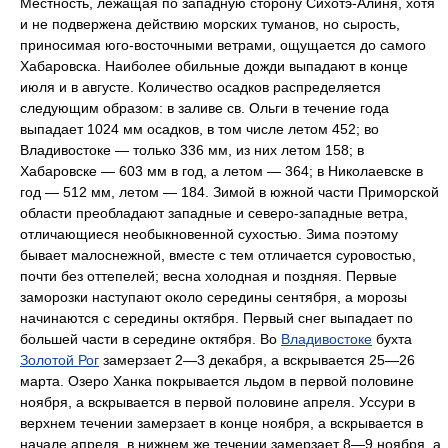
Местность, лежащая по западную сторону Сихотэ-Алиня, хотя
и не подвержена действию морских туманов, но сырость,
приносимая юго-восточными ветрами, ощущается до самого
Хабаровска. Наиболее обильные дожди выпадают в конце
июля и в августе. Количество осадков распределяется
следующим образом: в заливе св. Ольги в течение года
выпадает 1024 мм осадков, в том числе летом 452; во
Владивостоке — только 336 мм, из них летом 158; в
Хабаровске — 603 мм в год, а летом — 364; в Николаевске в
год — 512 мм, летом — 184. Зимой в южной части Приморской
области преобладают западные и северо-западные ветра,
отличающиеся необыкновенной сухостью. Зима поэтому
бывает малоснежной, вместе с тем отличается суровостью,
почти без оттепелей; весна холодная и поздняя. Первые
заморозки наступают около середины сентября, а морозы
начинаются с середины октября. Первый снег выпадает по
большей части в середине октября. Во
Владивостоке
бухта
Золотой Рог
замерзает 2—3 декабря, а вскрывается 25—26
марта. Озеро Ханка покрывается льдом в первой половине
ноября, а вскрывается в первой половине апреля. Уссури в
верхнем течении замерзает в конце ноября, а вскрывается в
начале апреля, в нижнем же течении замерзает 8—9 ноября, а