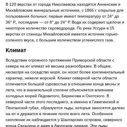
В 120 верстах от города Николаевска находятся Анненские и
Михайловские минеральные источники, с 1866 г. открытые для
пользования больных; первые имеют температуру от 24° до
36° Р., последние — от 8° до 24° Р. Вода их содержит щелочи и
некоторое количество сероводорода. По реке Уссури в 15
верстах от станицы Михайловской имеется источник горько-
соленого вкуса, с большим количеством углекислого газа.
Климат
Вследствие огромного протяжения Приморской области с
севера на юг климат её весьма разнообразен. В общем,
несмотря на соседство моря, он носит более континентальный
характер, нежели морской. Климат северной части области
отличается большой суровостью в отношении конца весны и
лета, что в значительной степени объясняется влиянием
холодных морей Ледовитого, Берингова и Охотского. В
северной части этого последнего, а именно в Гижигинской и
Пентанской губах, образуются льды, которые заносятся далеко
на юг и держатся в течение почти всего лета. Особенное
скопление их наблюдается у Шантарских островов, северного
конца Сахалина и даже в Амурском лимане. Эти льды