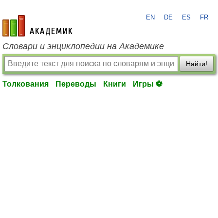
EN
DE
ES
FR
academic.ru
Словари и энциклопедии на Академике
Найти!
Толкования
Переводы
Книги
Игры ⚽