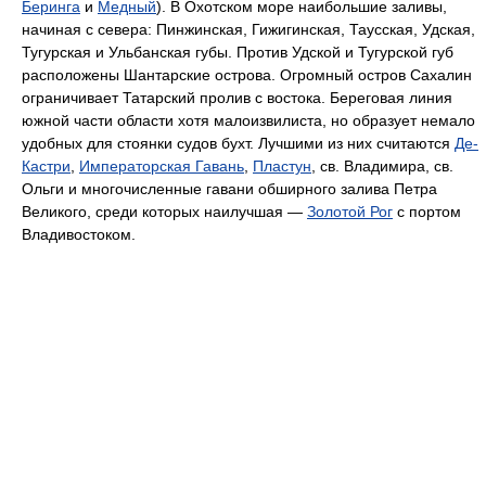
Беринга
и
Медный
). В Охотском море наибольшие заливы,
начиная с севера: Пинжинская, Гижигинская, Таусская, Удская,
Тугурская и Ульбанская губы. Против Удской и Тугурской губ
расположены Шантарские острова. Огромный остров Сахалин
ограничивает Татарский пролив с востока. Береговая линия
южной части области хотя малоизвилиста, но образует немало
удобных для стоянки судов бухт. Лучшими из них считаются
Де-
Кастри
,
Императорская Гавань
,
Пластун
, св. Владимира, св.
Ольги и многочисленные гавани обширного залива Петра
Великого, среди которых наилучшая —
Золотой Рог
с портом
Владивостоком.