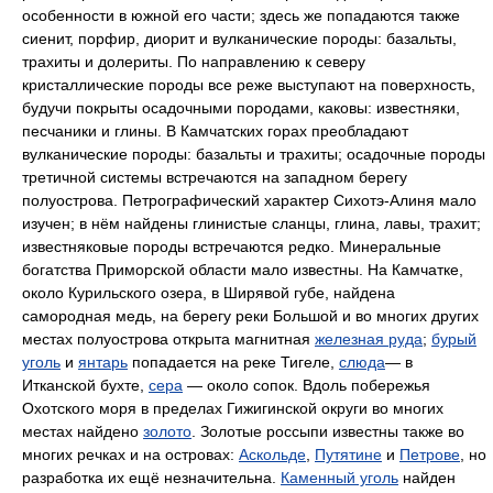
особенности в южной его части; здесь же попадаются также
сиенит, порфир, диорит и вулканические породы: базальты,
трахиты и долериты. По направлению к северу
кристаллические породы все реже выступают на поверхность,
будучи покрыты осадочными породами, каковы: известняки,
песчаники и глины. В Камчатских горах преобладают
вулканические породы: базальты и трахиты; осадочные породы
третичной системы встречаются на западном берегу
полуострова. Петрографический характер Сихотэ-Алиня мало
изучен; в нём найдены глинистые сланцы, глина, лавы, трахит;
известняковые породы встречаются редко. Минеральные
богатства Приморской области мало известны. На Камчатке,
около Курильского озера, в Ширявой губе, найдена
самородная медь, на берегу реки Большой и во многих других
местах полуострова открыта магнитная
железная руда
;
бурый
уголь
и
янтарь
попадается на реке Тигеле,
слюда
— в
Итканской бухте,
сера
— около сопок. Вдоль побережья
Охотского моря в пределах Гижигинской округи во многих
местах найдено
золото
. Золотые россыпи известны также во
многих речках и на островах:
Аскольде
,
Путятине
и
Петрове
, но
разработка их ещё незначительна.
Каменный уголь
найден