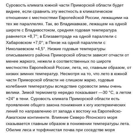
Суровость климата южной части Приморской области будет
виднее, если сравнить эту местность в климатическом
отношении с местностями Европейской России, лежащими на
тех же параллелях. Так, во Владикавказе, лежащем на одной
широте с Владивостоком, средняя годовая температура
равняется +8,7°; в Елизаветграде на одной параллели с
Хабаровском +7,0°; в Пензе на одной параллели с
Николаевском +4,5°. Низкие годовые температуры
описываемого района Приморской области зависят отчасти от
менее жаркого, нежели в соответственных по широте
местностях Европейской России, лета, но, главным образом, от
низких зимних температур. Несмотря на то, что лето в южной
части Приморской области не слишком жарко, годовые
колебания температуры вследствие суровости зимы очень
велики. Зимой термометр нередко показывает —30 °C, а летом
+24° в тени. Суровость климата Приморской области есть
проявление общего закона понижения к югу изотермических
линий по направлению от запада к востоку на Европейско-
Азиатском континенте. Влияние Северо-Японского моря
сказывается главным образом в понижении температуры лета.
Обилие леса и торфянистая почва при соседстве моря