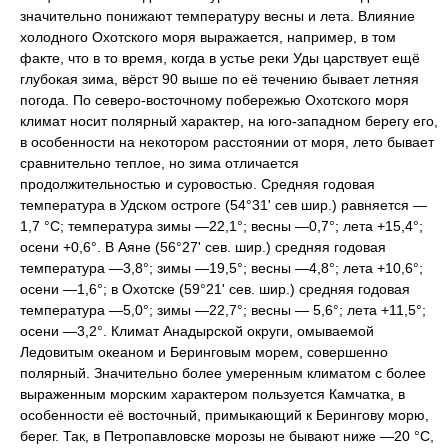
значительно понижают температуру весны и лета. Влияние
холодного Охотского моря выражается, например, в том
факте, что в то время, когда в устье реки Уды царствует ещё
глубокая зима, вёрст 90 выше по её течению бывает летняя
погода. По северо-восточному побережью Охотского моря
климат носит полярный характер, на юго-западном берегу его,
в особенности на некотором расстоянии от моря, лето бывает
сравнительно теплое, но зима отличается
продолжительностью и суровостью. Средняя годовая
температура в Удском остроге (54°31' сев шир.) равняется —
1,7 °C; температура зимы —22,1°; весны —0,7°; лета +15,4°;
осени +0,6°. В Аяне (56°27' сев. шир.) средняя годовая
температура —3,8°; зимы —19,5°; весны —4,8°; лета +10,6°;
осени —1,6°; в Охотске (59°21' сев. шир.) средняя годовая
температура —5,0°; зимы —22,7°; весны — 5,6°; лета +11,5°;
осени —3,2°. Климат Анадырской округи, омываемой
Ледовитым океаном и Беринговым морем, совершенно
полярный. Значительно более умеренным климатом с более
выраженным морским характером пользуется Камчатка, в
особенности её восточный, примыкающий к Берингову морю,
берег. Так, в Петропавловске морозы не бывают ниже —20 °C,