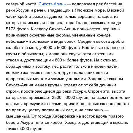
северной части.
Сихотэ-Алинь
— водораздел рек бассейна
реки Уссури и речек, впадающих в Японское море. В южной
части хребта резко выдаются голые вершины гольцев, из
которых наивысшая вершина, гора Голая, возвышается до
5173 футов. К северу Сихотэ-Алинь понижается, вершины
принимают округленные формы, увенчанные кое-где
небольшими холмами в виде сопок. Средняя высота хребта
колеблется между 4000 и 5000 футов. Восточные склоны его
круты и обрывисты; к морю они спускаются отвесными
утесами, достигающими 800 и более футов. На склонах,
обращенных к востоку, лес растет только в нижней части,
верхние же имеют вид скал, круто падающих вниз и
прорезанных местами узкими ущельями. Западные склоны
Сихотэ-Алиня менее круты и отделяют от себя длинные
отроги, простирающиеся до реки Уссури. Отроги эти, высота
которых не превышает 2500—3000 футов, на всем протяжении
покрыты дремучими лесами, причем на южных склонах растет
по преимуществу лиственный лес, а на северных —
смешанный. От города Хабаровска на восток вдоль правого
берега Амура тянется хребет Хехцыр, достигающий в высших
точках 4000 футов.