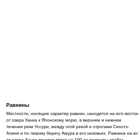
Равнины
Местности, носящие характер равнин, находятся на юго-восток
от озера Ханка к Японскому морю, в верхнем и нижнем
течении реки Уссури, между этой рекой и отрогами Сихотэ-
Алиня и по левому берегу Амура в его низовьях. Равнина на юг
от озера Ханка тянется вёрст на 100 до подошвы хребта