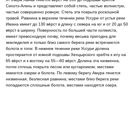
Сихотэ-Алинь и представляет собой степь, частью волнистую,
частью совершенно ровную. Степь эта покрыта роскошной
травой. Равнина в верхнем течении реки Уссури от устья реки
Имана имеет до 130 вёрст в длину с севера на юг и от 20 до 50
вёрст в ширину. Поверхность по большей части холмиста,
имеет превосходную почву, почему весьма пригодна для
земледелия и только близ самого берега реки встречаются
болота и топи. В нижнем течении реки Уссури долина
простирается от южной подошвы Хехцырского хребта к югу на
65 вёрст и к востоку на 55—60 вёрст. Долина эта низменна,
почти сплошь покрыта лесом или кустарником, местами
имеются озерки и болота. По левому берегу Амура тянется
низменная, безлесная равнина; местами близ берега реки
попадаются сплошные болота, местами находятся озера.