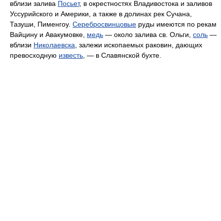
вблизи залива
Посьет
, в окрестностях Владивостока и заливов
Уссурийского и Америки, а также в долинах рек Сучана,
Тазуши, Пименгоу.
Серебросвинцовые
руды имеются по рекам
Вайцину и Авакумовке,
медь
— около залива св. Ольги,
соль
—
вблизи
Николаевска
, залежи ископаемых раковин, дающих
превосходную
известь
, — в Славянской бухте.