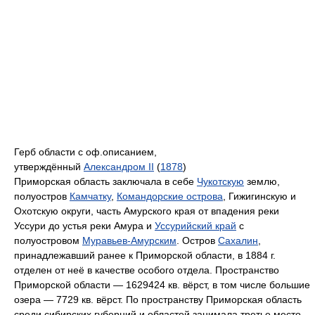
Герб области c оф.описанием,
утверждённый
Александром II
(
1878
)
Приморская область заключала в себе
Чукотскую
землю,
полуостров
Камчатку
,
Командорские острова
, Гижигинскую и
Охотскую округи, часть Амурского края от впадения реки
Уссури до устья реки Амура и
Уссурийский край
с
полуостровом
Муравьев-Амурским
. Остров
Сахалин
,
принадлежавший ранее к Приморской области, в 1884 г.
отделен от неё в качестве особого отдела. Пространство
Приморской области — 1629424 кв. вёрст, в том числе большие
озера — 7729 кв. вёрст. По пространству Приморская область
среди сибирских губерний и областей занимала третье место,