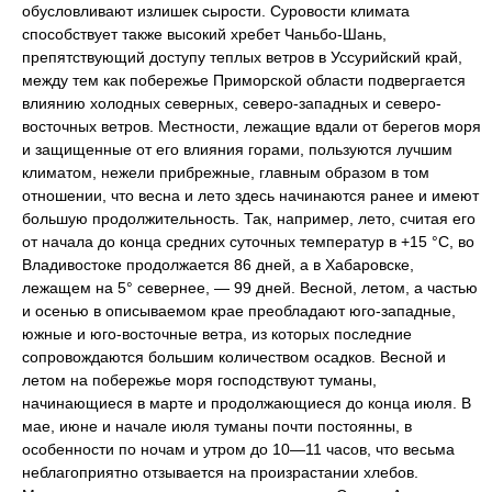
обусловливают излишек сырости. Суровости климата
способствует также высокий хребет Чаньбо-Шань,
препятствующий доступу теплых ветров в Уссурийский край,
между тем как побережье Приморской области подвергается
влиянию холодных северных, северо-западных и северо-
восточных ветров. Местности, лежащие вдали от берегов моря
и защищенные от его влияния горами, пользуются лучшим
климатом, нежели прибрежные, главным образом в том
отношении, что весна и лето здесь начинаются ранее и имеют
большую продолжительность. Так, например, лето, считая его
от начала до конца средних суточных температур в +15 °C, во
Владивостоке продолжается 86 дней, а в Хабаровске,
лежащем на 5° севернее, — 99 дней. Весной, летом, а частью
и осенью в описываемом крае преобладают юго-западные,
южные и юго-восточные ветра, из которых последние
сопровождаются большим количеством осадков. Весной и
летом на побережье моря господствуют туманы,
начинающиеся в марте и продолжающиеся до конца июля. В
мае, июне и начале июля туманы почти постоянны, в
особенности по ночам и утром до 10—11 часов, что весьма
неблагоприятно отзывается на произрастании хлебов.