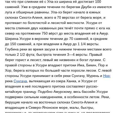
так что при слиянии её с Ула-хэ ширина её достигает 100
саженей. Уже в среднем течении по берегам Дауби-хэ имеются
луга и обширные равнины. Ула-хэ берет начало в южных
склонах Сихотэ-Алиня, всего в 70 верстах от берега моря, и
протекает по болотистой и лесистой местности. Уссури от
места слияния двух названных рек течёт почти прямо с юга на
север на протяжении 750 вёрст до места впадения её в Амур.
Ширина Уссури в верхнем течении до 70 саженей, в среднем
до 150 саженей, а при впадении в Амур до 1 1/4 версты.
Глубина реки во время засухи в нижнем течении местами всего
только 2 1/2 фута; быстрота течения 3—4 версты. Правый
берег горист и лесист, левый же низменен и богат лугами. С
правой стороны в Уссури впадают притоки Има, Бикин, Пор и
Хор, берега которых по большей части поросли лесом. С левой
стороны Уссури принимает в себя реки Сунгачу, Мурень и
Нор
;
река
Сунгача
, вытекающая из озера Ханка, и Уссури от
впадения в неё последнего притока составляют русско-
китайскую границу. Подобно Амурскому, весь бассейн Уссури
подвержен сильным наводнениям, в особенности летом. Реки,
берущие начало на восточных склонах Сихотэ-Алиня и
впадающие в Северо-Японское море, малы, быстры,
порожисты и, за исключением самых южных, не представляют