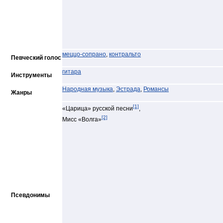
меццо-сопрано
,
контральто
Певческий голос
гитара
Инструменты
Народная музыка
,
Эстрада
,
Романсы
Жанры
[1]
«Царица» русской песни
,
[2]
Мисс «Волга»
Псевдонимы