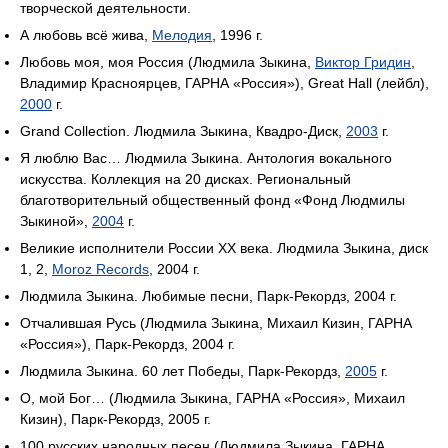
творческой деятельности.
А любовь всё жива,
Мелодия
, 1996 г.
Любовь моя, моя Россия (Людмила Зыкина,
Виктор Гридин
,
Владимир Красноярцев, ГАРНА «Россия»), Great Hall (лейбл),
2000
г.
Grand Collection. Людмила Зыкина, Квадро-Диск,
2003
г.
Я люблю Вас… Людмила Зыкина. Антология вокального
искусства. Коллекция на 20 дисках. Региональный
благотворительный общественный фонд «Фонд Людмилы
Зыкиной»,
2004
г.
Великие исполнители России XX века. Людмила Зыкина, диск
1, 2,
Moroz Records
, 2004 г.
Людмила Зыкина. Любимые песни, Парк-Рекордз, 2004 г.
Отчалившая Русь (Людмила Зыкина, Михаил Кизин, ГАРНА
«Россия»), Парк-Рекордз, 2004 г.
Людмила Зыкина. 60 лет Победы, Парк-Рекордз,
2005
г.
О, мой Бог… (Людмила Зыкина, ГАРНА «Россия», Михаил
Кизин), Парк-Рекордз, 2005 г.
100 русских народных песен (Людмила Зыкина, ГАРНА