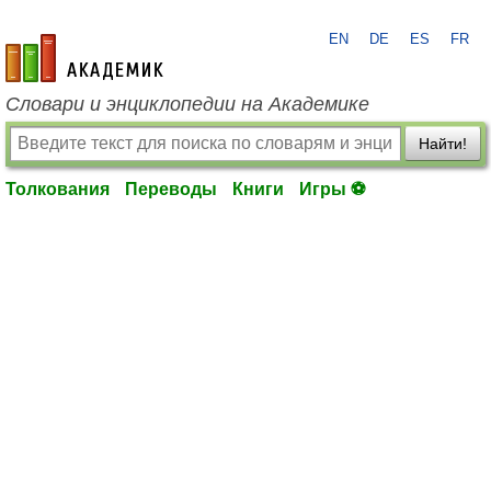
EN
DE
ES
FR
academic.ru
Словари и энциклопедии на Академике
Найти!
Толкования
Переводы
Книги
Игры ⚽