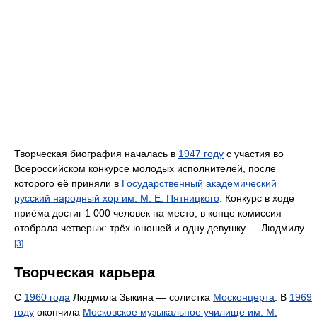
Творческая биография началась в
1947 году
с участия во
Всероссийском конкурсе молодых исполнителей, после
которого её приняли в
Государственный академический
русский народный хор им. М. Е. Пятницкого
. Конкурс в ходе
приёма достиг 1 000 человек на место, в конце комиссия
отобрала четверых: трёх юношей и одну девушку — Людмилу.
[3]
Творческая карьера
С
1960 года
Людмила Зыкина — солистка
Москонцерта
. В
1969
году
окончила
Московское музыкальное училище им. М.