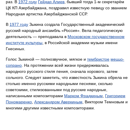
раз. В
1972 году
Гейдар Алиев
, бывший тогда 1-м секретарём
ЦК КП Азербайджана, поздравил известную певицу со званием
Народная артистка Азербайджанской ССР.
В
1977 году
Зыкина создала Государственный академический
русский народный ансамбль «Россия». Вела педагогическую
деятельность — преподавала в
Московском государственном
институте культуры
, в Российской академии музыки имени
Гнесиных.
Голос Зыкиной — полнозвучное, мягкое и
тембристое
меццо-
сопрано
. На протяжении всей жизни придерживалась
народного русского стиля пения, сначала хорового, затем
сольного. Следует заметить, что известность Зыкина обрела не
столько именно русскими народными песнями, сколько
советскими, стилизованными под русские народные,
написанными композиторами
Марком Фрадкиным
,
Григорием
Пономаренко
,
Александром Аверкиным
, Виктором Темновым и
многими другими известными композиторами.