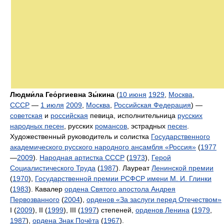
Людми́ла Гео́ргиевна Зы́кина
(
10 июня
1929
,
Москва
,
СССР
—
1 июля
2009
,
Москва
,
Российская Федерация
) —
советская
и
российская
певица, исполнительница
русских
народных песен
, русских
романсов
, эстрадных
песен
.
Художественный руководитель и солистка
Государственного
академического русского народного ансамбля «Россия»
(
1977
—
2009
).
Народная артистка СССР
(
1973
),
Герой
Социалистического Труда
(
1987
). Лауреат
Ленинской премии
(
1970
),
Государственной премии РСФСР имени М. И. Глинки
(
1983
). Кавалер
ордена Святого апостола Андрея
Первозванного
(
2004
),
орденов «За заслуги перед Отечеством»
I (
2009
), II (
1999
), III (
1997
) степеней,
орденов Ленина
(
1979
,
1987
),
ордена Знак Почёта
(
1967
).