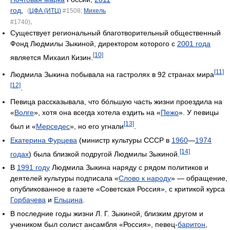
год
,
(
ЦФА (ИТЦ)
#1508;
Михель
.
#1740)
Существует региональный благотворительный общественный
Фонд Людмилы Зыкиной, директором которого с
2001 года
[10]
является Михаил Кизин.
[11]
Людмила Зыкина побывала на гастролях в 92 странах мира
[12]
.
Певица рассказывала, что бóльшую часть жизни проездила на
«
Волге
», хотя она всегда хотела ездить на «
Пежо
». У певицы
[13]
был и «
Мерседес
», но его угнали
.
Екатерина Фурцева
(министр культуры СССР в
1960
—
1974
[14]
годах
) была близкой подругой Людмилы Зыкиной.
В
1991 году
Людмила Зыкина наряду с рядом политиков и
деятелей культуры подписала «
Слово к народу
» — обращение,
опубликованное в газете «Советская Россия», с критикой курса
Горбачева
и
Ельцина
.
В последние годы жизни Л. Г. Зыкиной, близким другом и
учеником был солист ансамбля «Россия», певец-
баритон
,