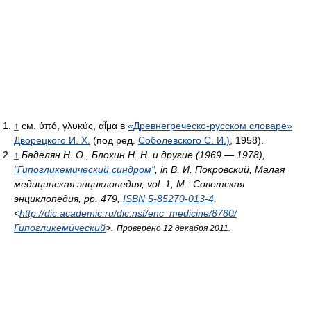
↑
см. ὑπό, γλυκύς, αἷμα в
«Древнегреческо-русском словаре»
Дворецкого И. Х.
(под ред.
Соболевского С. И.)
, 1958).
↑
Баделян Н. О., Блохин Н. Н. и другие (1969 — 1978),
"Гипогликемический синдром"
, in В. И. Покровский,
Малая
медицинская энциклопедия
, vol. 1, М.: Советская
энциклопедия, pp. 479,
ISBN 5-85270-013-4
,
<
http://dic.academic.ru/dic.nsf/enc_medicine/8780/
Гипогликеми́ческий
>
.
Проверено 12 декабря 2011.