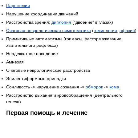
Парестезии
Нарушение координации движений
Расстройства зрения:
диплопия
("двоение" в глазах)
Очаговая неврологическая симптоматика
(
гемиплегия
,
афазия
)
Примитивные автоматизмы (гримасы, растормаживание
хватательного рефлекса)
Неадекватное поведение
Амнезия
Очаговые неврологические расстройства
Эпилептиформные припадки
Сонливость -> нарушение сознания ->
обморок
->
кома
Расстройство дыхания и кровообращения (центрального
генеза)
Первая помощь и лечение