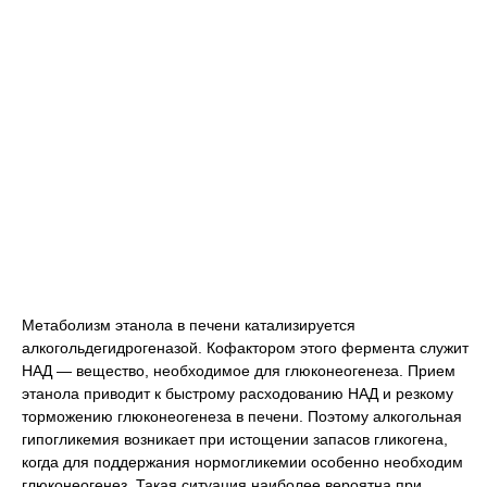
Метаболизм этанола в печени катализируется
алкогольдегидрогеназой. Кофактором этого фермента служит
НАД — вещество, необходимое для глюконеогенеза. Прием
этанола приводит к быстрому расходованию НАД и резкому
торможению глюконеогенеза в печени. Поэтому алкогольная
гипогликемия возникает при истощении запасов гликогена,
когда для поддержания нормогликемии особенно необходим
глюконеогенез. Такая ситуация наиболее вероятна при