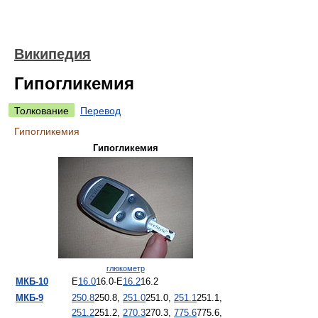
Википедия
Гипогликемия
Толкование
Перевод
Гипогликемия
Гипогликемия
глюкометр
МКБ-10
E
16.0
16.0
-E
16.2
16.2
МКБ-9
250.8
250.8
,
251.0
251.0
,
251.1
251.1
,
251.2
251.2
,
270.3
270.3
,
775.6
775.6
,