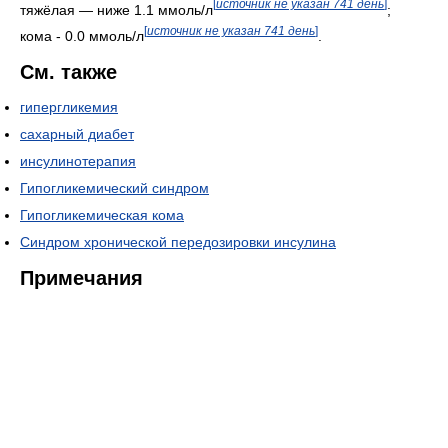
[
источник не указан 741 день
]
тяжёлая — ниже 1.1 ммоль/л
;
[
источник не указан 741 день
]
кома - 0.0 ммоль/л
.
См. также
гипергликемия
сахарный диабет
инсулинотерапия
Гипогликемический синдром
Гипогликемическая кома
Синдром хронической передозировки инсулина
Примечания