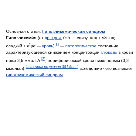
Основная статья:
Гипогликемический синдром
Гипогликеми́я
(от
др.-греч.
ὑπό
— снизу, под +
γλυκύς
—
[1]
сладкий +
αἷμα
—
кровь
)
—
патологическое
состояние,
характеризующееся снижением концентрации
глюкозы
в крови
[2]
ниже 3,5 ммоль/л
, периферической крови ниже нормы (3,3
[
источник не указан 351 день
]
ммоль/л),
вследствие чего возникает
гипогликемический синдром
.