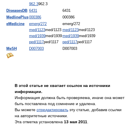
962.3
962.3
DiseasesDB
6431
6431
MedlinePlus
000386
000386
eMedicine
emerg/272
emerg/272
med/1123
med/1123
med/1123
med/1123
med/1939
med/1939
med/1939
med/1939
ped/1117
ped/1117
ped/1117
ped/1117
MeSH
D007003
D007003
В этой статье не хватает ссылок на источники
информации.
Информация должна быть проверяема, иначе она может
быть поставлена под сомнение и удалена.
Вы можете
отредактировать
эту статью, добавив ссылки
на авторитетные источники.
Эта отметка установлена
13 мая 2011
.