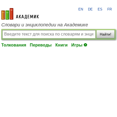
EN
DE
ES
FR
academic.ru
Словари и энциклопедии на Академике
Найти!
Толкования
Переводы
Книги
Игры ⚽