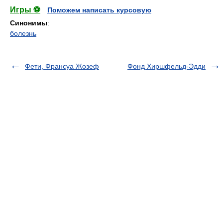
Игры ⚽
Поможем написать курсовую
Синонимы
:
болезнь
Фети, Франсуа Жозеф
Фонд Хиршфельд-Эдди