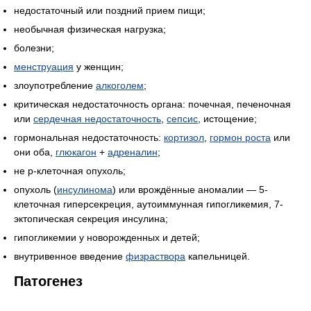
недостаточный или поздний прием пищи;
необычная физическая нагрузка;
болезни;
менструация
у женщин;
злоупотребление
алкоголем
;
критическая недостаточность органа: почечная, печеночная
или
сердечная недостаточность
,
сепсис
, истощение;
гормональная недостаточность:
кортизол
,
гормон роста
или
они оба,
глюкагон
+
адреналин
;
не р-клеточная опухоль;
опухоль (
инсулинома
) или врождённые аномалии — 5-
клеточная гиперсекреция, аутоиммунная гипогликемия, 7-
эктопическая секреция инсулина;
гипогликемии у новорожденных и детей;
внутривенное введение
физраствора
капельницей.
Патогенез