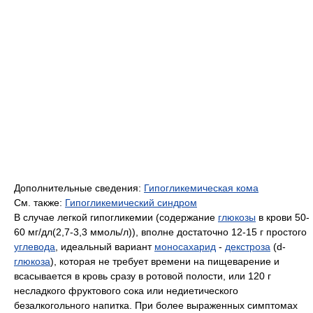
Дополнительные сведения:
Гипогликемическая кома
См. также:
Гипогликемический синдром
В случае легкой гипогликемии (содержание
глюкозы
в крови 50-
60 мг/дл(2,7-3,3 ммоль/л)), вполне достаточно 12-15 г простого
углевода
, идеальный вариант
моносахарид
-
декстроза
(d-
глюкоза
), которая не требует времени на пищеварение и
всасывается в кровь сразу в ротовой полости, или 120 г
несладкого фруктового сока или недиетического
безалкогольного напитка. При более выраженных симптомах