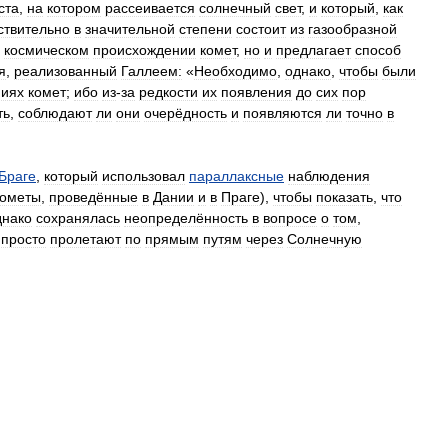
ста
,
на
котором
рассеивается
солнечный
свет
,
и
который
,
как
ствительно
в
значительной
степени
состоит
из
газообразной
космическом
происхождении
комет
,
но
и
предлагает
способ
я
,
реализованный
Галлеем:
«
Необходимо
,
однако
,
чтобы
были
ниях
комет
;
ибо
из
-
за
редкости
их
появления
до
сих
пор
ть
,
соблюдают
ли
они
очерёдность
и
появляются
ли
точно
в
Браге
,
который
использовал
параллаксные
наблюдения
кометы
,
проведённые
в
Дании
и
в
Праге
),
чтобы
показать
,
что
нако
сохранялась
неопределённость
в
вопросе
о
том
,
просто
пролетают
по
прямым
путям
через
Солнечную