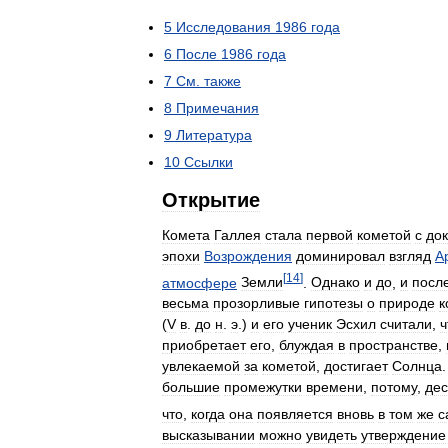
5
Исследования
1986
года
6
После
1986
года
7
См
.
также
8
Примечания
9
Литература
10
Ссылки
Открытие
Комета
Галлея
стала
первой
кометой
с
до
эпохи
Возрождения
доминировал
взгляд
А
[
14
]
атмосфере
Земли
.
Однако
и
до
,
и
посл
весьма
прозорливые
гипотезы
о
природе
к
(
V
в
.
до
н
.
э
.)
и
его
ученик
Эсхил
считали
,
ч
приобретает
его
,
блуждая
в
пространстве
,
увлекаемой
за
кометой
,
достигает
Солнца
большие
промежутки
времени
,
потому
,
дес
что
,
когда
она
появляется
вновь
в
том
же
с
высказывании
можно
увидеть
утверждение