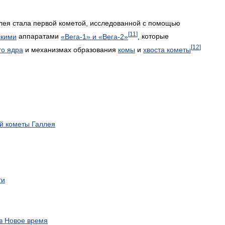
лея
стала
первой
кометой
,
исследованной
с
помощью
[
11
]
скими
аппаратами
«
Вега‑1
»
и
«
Вега‑2
»
,
которые
[
12
]
го
ядра
и
механизмах
образования
комы
и
хвоста
кометы
й
кометы
Галлея
ти
в
Новое
время