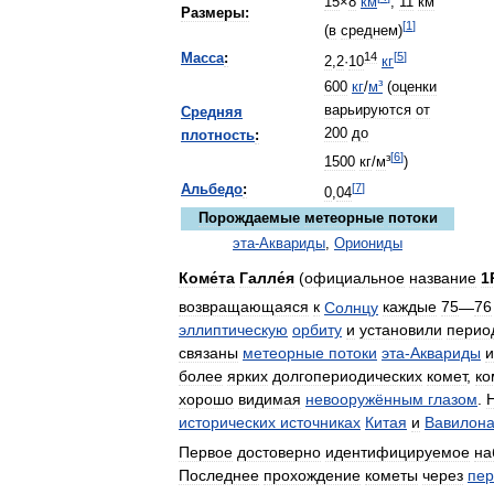
15
×
8
км
,
11
км
Размеры:
[
1
]
(
в
среднем
)
14
[
5
]
Масса
:
2
,
2
·
10
кг
600
кг
/
м
³
(
оценки
варьируются
от
Средняя
200
до
плотность
:
[
6
]
1500
кг
/
м
³
)
[
7
]
Альбедо
:
0
,
04
Порождаемые
метеорные
потоки
эта
-
Аквариды
,
Ориониды
Коме́та
Галле́я
(
официальное
название
1
возвращающаяся
к
Солнцу
каждые
75
—
76
эллиптическую
орбиту
и
установили
перио
связаны
метеорные
потоки
эта
-
Аквариды
и
более
ярких
долгопериодических
комет
,
ко
хорошо
видимая
невооружённым
глазом
.
исторических
источниках
Китая
и
Вавилон
Первое
достоверно
идентифицируемое
на
Последнее
прохождение
кометы
через
пер