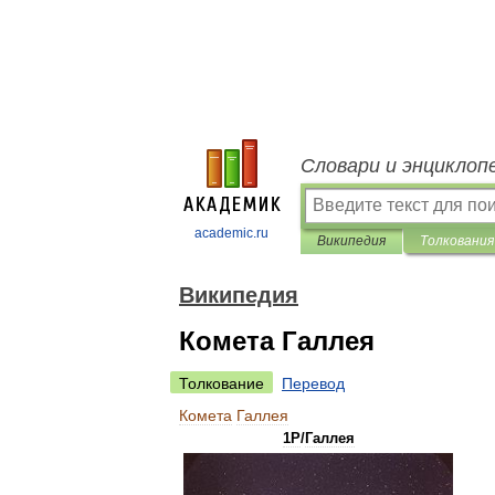
Словари и энциклоп
academic.ru
Википедия
Толкования
Википедия
Комета Галлея
Толкование
Перевод
Комета
Галлея
1P
/
Галлея