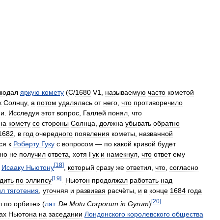
людал
яркую
комету
(
C
/
1680
V1
,
называемую
часто
кометой
к
Солнцу
,
а
потом
удалялась
от
него
,
что
противоречило
ии
.
Исследуя
этот
вопрос
,
Галлей
понял
,
что
на
комету
со
стороны
Солнца
,
должна
убывать
обратно
1682
,
в
год
очередного
появления
кометы
,
названной
ся
к
Роберту
Гуку
с
вопросом
—
по
какой
кривой
будет
но
не
получил
ответа
,
хотя
Гук
и
намекнул
,
что
ответ
ему
[
18
]
Исааку
Ньютону
,
который
сразу
же
ответил
,
что
,
согласно
[
19
]
дить
по
эллипсу
.
Ньютон
продолжал
работать
над
ил
тяготения
,
уточняя
и
развивая
расчёты
,
и
в
конце
1684
года
[
20
]
л
по
орбите
» (
лат
.
De
Motu
Corporum
in
Gyrum
)
.
ах
Ньютона
на
заседании
Лондонского
королевского
общества