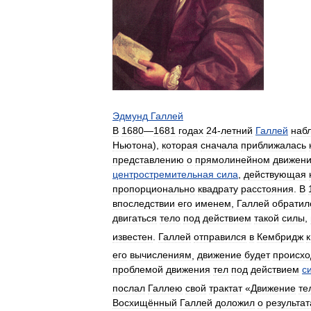
Эдмунд
Галлей
В
1680
—
1681
годах
24
-
летний
Галлей
наб
Ньютона
),
которая
сначала
приближалась
представлению
о
прямолинейном
движен
центростремительная
сила
,
действующая
пропорционально
квадрату
расстояния
.
В
впоследствии
его
именем
,
Галлей
обратил
двигаться
тело
под
действием
такой
силы
,
известен
.
Галлей
отправился
в
Кембридж
к
его
вычислениям
,
движение
будет
происхо
проблемой
движения
тел
под
действием
с
послал
Галлею
свой
трактат
«
Движение
те
Восхищённый
Галлей
доложил
о
результат