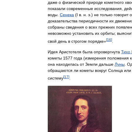
даже
о
физической
природе
кометного
хво
показали
современные
исследования
,
дей
воды
.
Сенека
(
I
в
.
н
.
э
.)
не
только
говорит
о
доказательства
периодичности
их
движени
собраны
сведения
о
всех
прежних
появле
невозможно
установить
их
орбиты
;
выясни
[
16
]
свой
день
в
строгом
порядке
»
.
Идея
Аристотеля
была
опровергнута
Тихо
кометы
1577
года
(
измерения
положения
она
находилась
от
Земли
дальше
Луны
.
Од
обращаются
ли
кометы
вокруг
Солнца
или
[
17
]
систему
.