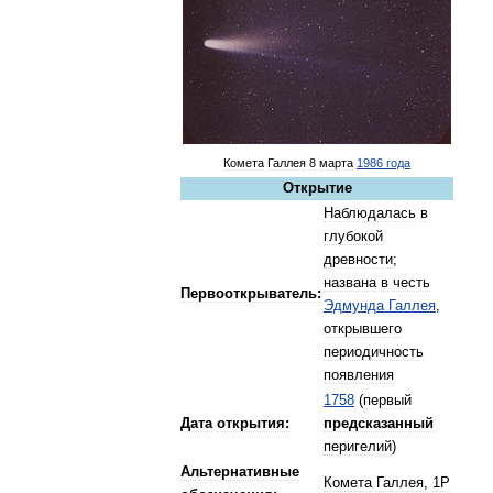
Комета
Галлея
8
марта
1986
года
Открытие
Наблюдалась
в
глубокой
древности
;
названа
в
честь
Первооткрыватель:
Эдмунда
Галлея
,
открывшего
периодичность
появления
1758
(
первый
Дата
открытия:
предсказанный
перигелий
)
Альтернативные
Комета
Галлея
,
1P