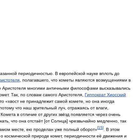
казанной
периодичностью
.
В
европейской
науке
вплоть
до
ристотеля
,
полагавшего
,
что
кометы
являются
возмущениями
в
е
Аристотеля
многими
античными
философами
высказывались
омет
.
Так
,
по
словам
самого
Аристотеля
,
Гиппократ
Хиосский
то
«
хвост
не
принадлежит
самой
комете
,
но
она
иногда
потому
что
наш
зрительный
луч
,
отражаясь
от
влаги
,
.
Комета
в
отличие
от
других
звёзд
появляется
через
очень
кать
,
что
она
отстаёт
[
от
Солнца
]
чрезвычайно
медленно
,
так
[
15
]
амом
месте
,
ею
проделан
уже
полный
оборот
»
.
В
этом
о
космической
природе
комет
,
периодичности
её
движения
и