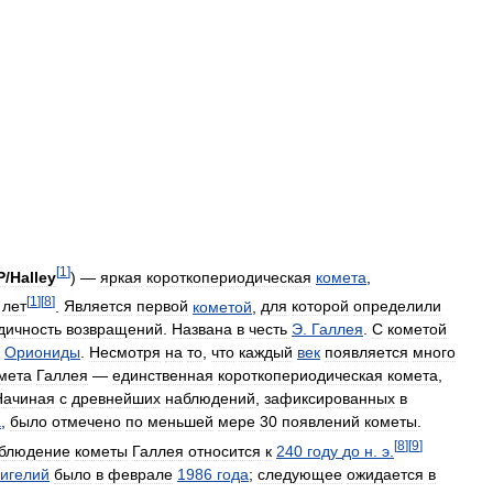
[
1
]
P
/
Halley
) —
яркая
короткопериодическая
комета
,
[
1
]
[
8
]
лет
.
Является
первой
кометой
,
для
которой
определили
дичность
возвращений
.
Названа
в
честь
Э
.
Галлея
.
С
кометой
Ориониды
.
Несмотря
на
то
,
что
каждый
век
появляется
много
мета
Галлея
—
единственная
короткопериодическая
комета
,
Начиная
с
древнейших
наблюдений
,
зафиксированных
в
а
,
было
отмечено
по
меньшей
мере
30
появлений
кометы
.
[
8
]
[
9
]
блюдение
кометы
Галлея
относится
к
240
году
до
н
.
э
.
игелий
было
в
феврале
1986
года
;
следующее
ожидается
в