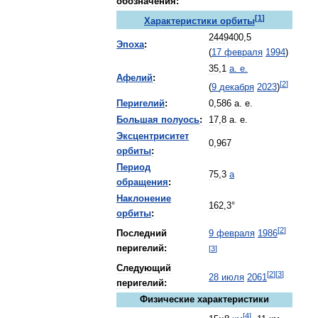
обозначения:
[
1
]
Характеристики
орбиты
2449400
,
5
Эпоха
:
(
17
февраля
1994
)
35
,
1
а
.
е
.
Афелий
:
[
2
]
(
9
декабря
2023
)
Перигелий
:
0
,
586
а
.
е
.
Большая
полуось
:
17
,
8
а
.
е
.
Эксцентриситет
0
,
967
орбиты
:
Период
75
,
3
a
обращения
:
Наклонение
162
,
3
°
орбиты
:
[
2
]
Последний
9
февраля
1986
перигелий:
[
3
]
Следующий
[
2
]
[
3
]
28
июля
2061
перигелий:
Физические
характеристики
[
4
]