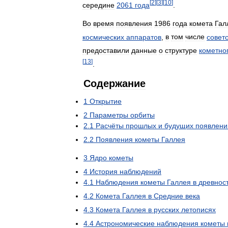
[
2
]
[
3
]
[
10
]
середине
2061
года
.
Во
время
появления
1986
года
комета
Гал
космических
аппаратов
,
в
том
числе
совет
предоставили
данные
о
структуре
кометно
[
13
]
.
Содержание
1
Открытие
2
Параметры
орбиты
2
.
1
Расчёты
прошлых
и
будущих
появлени
2
.
2
Появления
кометы
Галлея
3
Ядро
кометы
4
История
наблюдений
4
.
1
Наблюдения
кометы
Галлея
в
древнос
4
.
2
Комета
Галлея
в
Средние
века
4
.
3
Комета
Галлея
в
русских
летописях
4
.
4
Астрономические
наблюдения
кометы