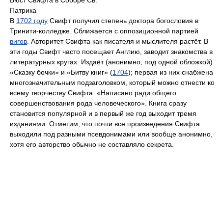
Бюст Свифта в Соборе Св.
Патрика
В
1702 году
Свифт получил степень доктора богословия в
Тринити-колледже. Сближается с оппозиционной партией
вигов
. Авторитет Свифта как писателя и мыслителя растёт. В
эти годы Свифт часто посещает Англию, заводит знакомства в
литературных кругах. Издаёт (анонимно, под одной обложкой)
«Сказку бочки» и «Битву книг» (
1704
); первая из них снабжена
многозначительным подзаголовком, который можно отнести ко
всему творчеству Свифта: «Написано ради общего
совершенствования рода человеческого». Книга сразу
становится популярной и в первый же год выходит тремя
изданиями. Отметим, что почти все произведения Свифта
выходили под разными псевдонимами или вообще анонимно,
хотя его авторство обычно не составляло секрета.