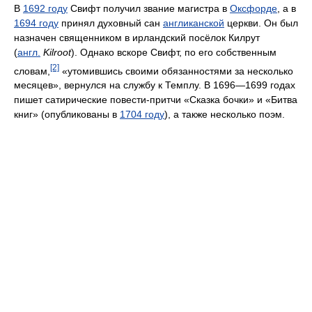
В
1692 году
Свифт получил звание магистра в
Оксфорде
, а в
1694 году
принял духовный сан
англиканской
церкви. Он был
назначен священником в ирландский посёлок Килрут
(
англ.
Kilroot
). Однако вскоре Свифт, по его собственным
[2]
словам,
«утомившись своими обязанностями за несколько
месяцев», вернулся на службу к Темплу. В 1696—1699 годах
пишет сатирические повести-притчи «Сказка бочки» и «Битва
книг» (опубликованы в
1704 году
), а также несколько поэм.