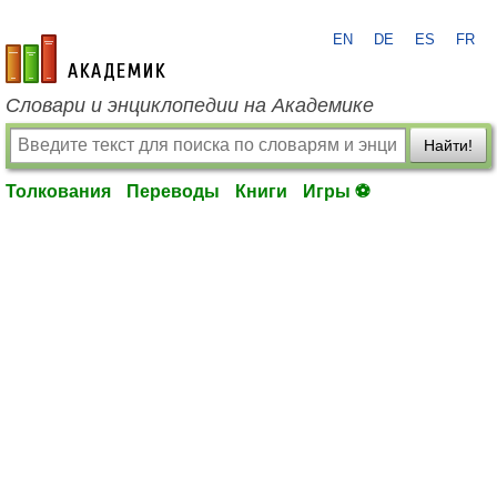
EN
DE
ES
FR
academic.ru
Словари и энциклопедии на Академике
Найти!
Толкования
Переводы
Книги
Игры ⚽