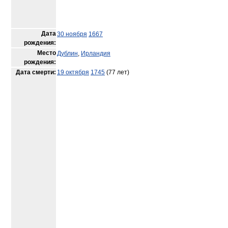
Дата
30 ноября
1667
рождения:
Место
Дублин
,
Ирландия
рождения:
Дата смерти:
19 октября
1745
(77 лет)