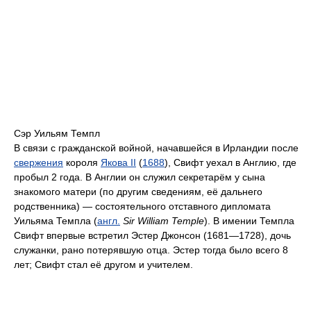
Сэр Уильям Темпл
В связи с гражданской войной, начавшейся в Ирландии после
свержения
короля
Якова II
(
1688
), Свифт уехал в Англию, где
пробыл 2 года. В Англии он служил секретарём у сына
знакомого матери (по другим сведениям, её дальнего
родственника) — состоятельного отставного дипломата
Уильяма Темпла (
англ.
Sir William Temple
). В имении Темпла
Свифт впервые встретил Эстер Джонсон (1681—1728), дочь
служанки, рано потерявшую отца. Эстер тогда было всего 8
лет; Свифт стал её другом и учителем.