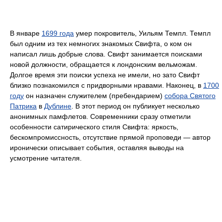
В январе
1699 года
умер покровитель, Уильям Темпл. Темпл
был одним из тех немногих знакомых Свифта, о ком он
написал лишь добрые слова. Свифт занимается поисками
новой должности, обращается к лондонским вельможам.
Долгое время эти поиски успеха не имели, но зато Свифт
близко познакомился с придворными нравами. Наконец, в
1700
году
он назначен служителем (пребендарием)
собора Святого
Патрика
в
Дублине
. В этот период он публикует несколько
анонимных памфлетов. Современники сразу отметили
особенности сатирического стиля Свифта: яркость,
бескомпромиссность, отсутствие прямой проповеди — автор
иронически описывает события, оставляя выводы на
усмотрение читателя.