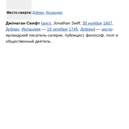
Место смерти:
Дублин
,
Ирландия
Джо́натан Свифт
(
англ.
Jonathan Swift
;
30 ноября
1667
,
Дублин
,
Ирландия
—
19 октября
1745
,
Дублин
) —
англо
-
ирландский писатель-сатирик, публицист, философ, поэт и
общественный деятель.