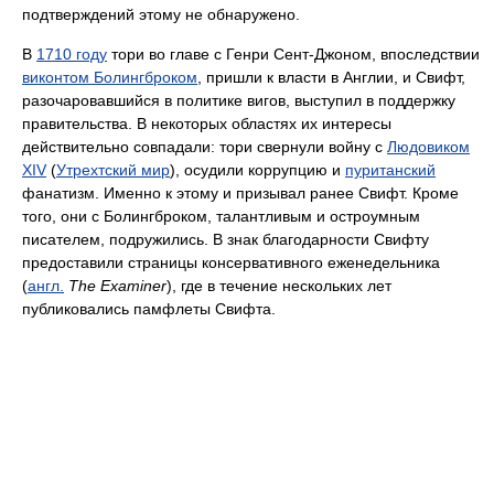
подтверждений этому не обнаружено.
В
1710 году
тори во главе с Генри Сент-Джоном, впоследствии
виконтом Болингброком
, пришли к власти в Англии, и Свифт,
разочаровавшийся в политике вигов, выступил в поддержку
правительства. В некоторых областях их интересы
действительно совпадали: тори свернули войну с
Людовиком
XIV
(
Утрехтский мир
), осудили коррупцию и
пуританский
фанатизм. Именно к этому и призывал ранее Свифт. Кроме
того, они с Болингброком, талантливым и остроумным
писателем, подружились. В знак благодарности Свифту
предоставили страницы консервативного еженедельника
(
англ.
The Examiner
), где в течение нескольких лет
публиковались памфлеты Свифта.