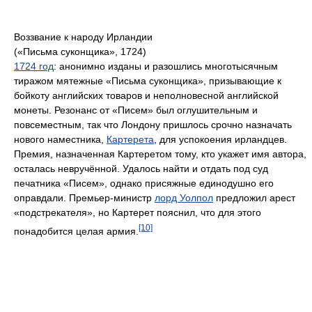
Воззвание к народу Ирландии
(«Письма суконщика», 1724)
1724 год
: анонимно изданы и разошлись многотысячным
тиражом мятежные «Письма суконщика», призывающие к
бойкоту английских товаров и неполновесной английской
монеты. Резонанс от «Писем» был оглушительным и
повсеместным, так что Лондону пришлось срочно назначать
нового наместника,
Картерета
, для успокоения ирландцев.
Премия, назначенная Картеретом тому, кто укажет имя автора,
осталась невручённой. Удалось найти и отдать под суд
печатника «Писем», однако присяжные единодушно его
оправдали. Премьер-министр
лорд Уолпол
предложил арест
«подстрекателя», но Картерет пояснил, что для этого
[10]
понадобится целая армия.