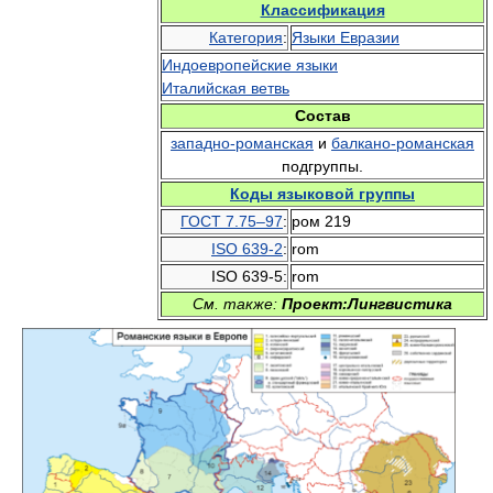
Классификация
Категория
:
Языки Евразии
Индоевропейские языки
Италийская ветвь
Состав
западно-романская
и
балкано-романская
подгруппы.
Коды языковой группы
ГОСТ 7.75–97
:
ром 219
ISO 639-2
:
rom
ISO 639-5:
rom
См. также:
Проект:Лингвистика