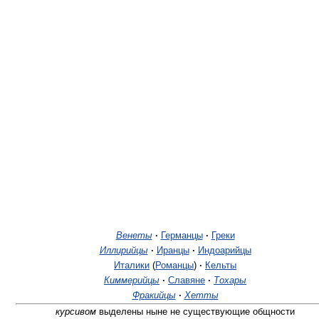
Венеты
·
Германцы
·
Греки
Иллирийцы
·
Иранцы
·
Индоарийцы
Италики
(
Романцы
)
·
Кельты
Киммерийцы
·
Славяне
·
Тохары
Фракийцы
·
Хетты
курсивом
выделены ныне не существующие общности