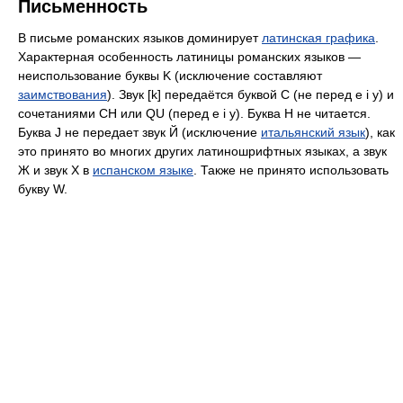
Письменность
В письме романских языков доминирует
латинская графика
.
Характерная особенность латиницы романских языков —
неиспользование буквы K (исключение составляют
заимствования
). Звук [k] передаётся буквой C (не перед e i y) и
сочетаниями CH или QU (перед e i y). Буква H не читается.
Буква J не передает звук Й (исключение
итальянский язык
), как
это принято во многих других латиношрифтных языках, а звук
Ж и звук Х в
испанском языке
. Также не принято использовать
букву W.