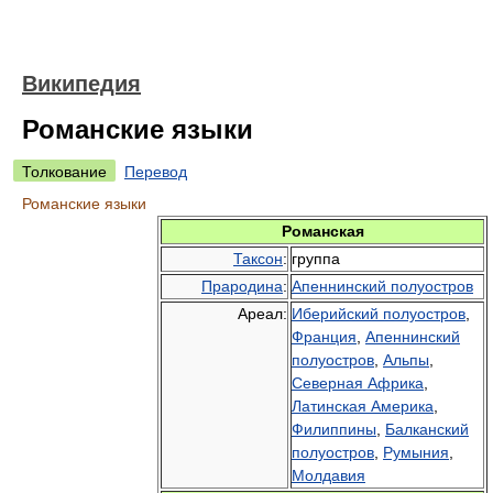
Википедия
Романские языки
Толкование
Перевод
Романские языки
Романская
Таксон
:
группа
Прародина
:
Апеннинский полуостров
Ареал:
Иберийский полуостров
,
Франция
,
Апеннинский
полуостров
,
Альпы
,
Северная Африка
,
Латинская Америка
,
Филиппины
,
Балканский
полуостров
,
Румыния
,
Молдавия