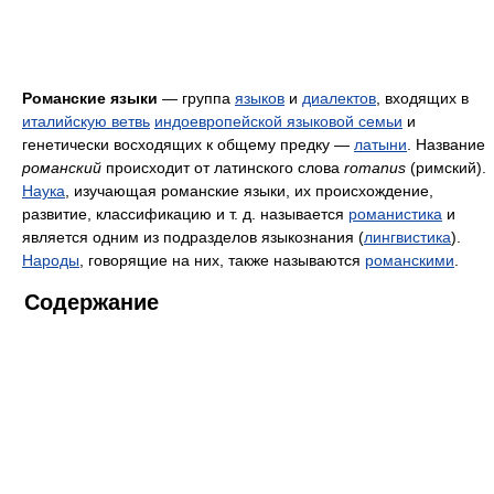
Романские языки
— группа
языков
и
диалектов
, входящих в
италийскую ветвь
индоевропейской языковой семьи
и
генетически восходящих к общему предку —
латыни
. Название
романский
происходит от латинского слова
romanus
(римский).
Наука
, изучающая романские языки, их происхождение,
развитие, классификацию и т. д. называется
романистика
и
является одним из подразделов языкознания (
лингвистика
).
Народы
, говорящие на них, также называются
романскими
.
Содержание