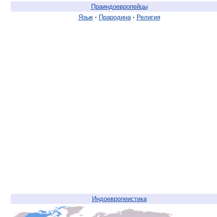
Праиндоевропейцы
Язык
·
Прародина
·
Религия
Индоевропеистика