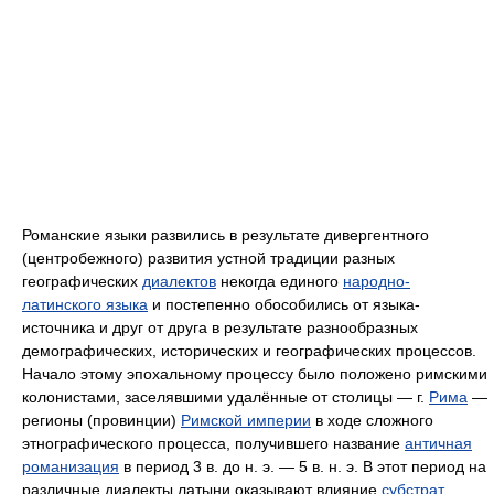
Романские языки развились в результате дивергентного
(центробежного) развития устной традиции разных
географических
диалектов
некогда единого
народно-
латинского языка
и постепенно обособились от языка-
источника и друг от друга в результате разнообразных
демографических, исторических и географических процессов.
Начало этому эпохальному процессу было положено римскими
колонистами, заселявшими удалённые от столицы — г.
Рима
—
регионы (провинции)
Римской империи
в ходе сложного
этнографического процесса, получившего название
античная
романизация
в период 3 в. до н. э. — 5 в. н. э. В этот период на
различные диалекты латыни оказывают влияние
субстрат
.