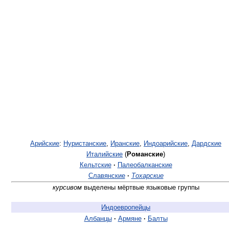
Арийские
:
Нуристанские
,
Иранские
,
Индоарийские
,
Дардские
Италийские
(
Романские
)
Кельтские
·
Палеобалканские
Славянские
·
Тохарские
курсивом
выделены мёртвые языковые группы
Индоевропейцы
Албанцы
·
Армяне
·
Балты