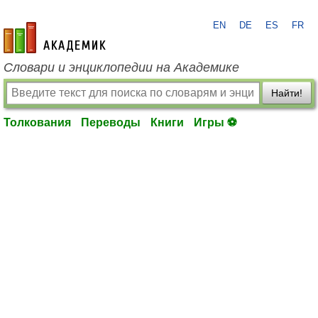
EN
DE
ES
FR
academic.ru
Словари и энциклопедии на Академике
Найти!
Толкования
Переводы
Книги
Игры ⚽