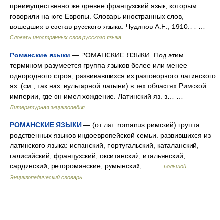
преимущественно же древне французский язык, которым
говорили на юге Европы. Словарь иностранных слов,
вошедших в состав русского языка. Чудинов А.Н., 1910.… …
Словарь иностранных слов русского языка
Романские языки
— РОМАНСКИЕ ЯЗЫКИ. Под этим
термином разумеется группа языков более или менее
однородного строя, развивавшихся из разговорного латинского
яз. (см., так наз. вульгарной латыни) в тех областях Римской
империи, где он имел хождение. Латинский яз. в… …
Литературная энциклопедия
РОМАНСКИЕ ЯЗЫКИ
— (от лат. romanus римский) группа
родственных языков индоевропейской семьи, развившихся из
латинского языка: испанский, португальский, каталанский,
галисийский; французский, окситанский; итальянский,
сардинский; ретороманские; румынский,… …
Большой
Энциклопедический словарь