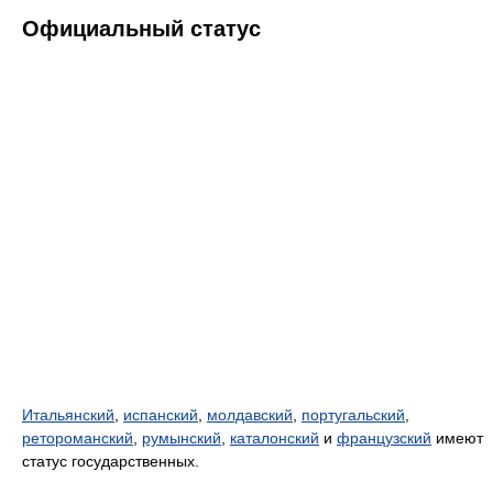
Официальный статус
Итальянский
,
испанский
,
молдавский
,
португальский
,
ретороманский
,
румынский
,
каталонский
и
французский
имеют
статус государственных.