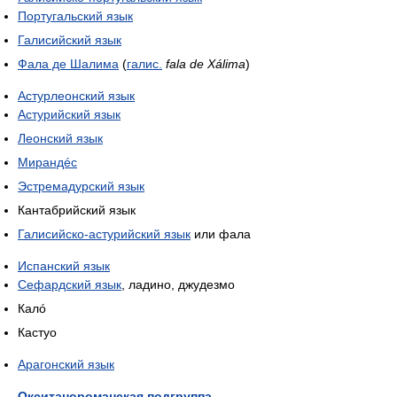
Португальский язык
Галисийский язык
Фала де Шалима
(
галис.
fala de Xálima
)
Астурлеонский язык
Астурийский язык
Леонский язык
Мирандéс
Эстремадурский язык
Кантабрийский язык
Галисийско-астурийский язык
или фала
Испанский язык
Сефардский язык
, ладино, джудезмо
Калó
Кастуо
Арагонский язык
Окситанороманская подгруппа