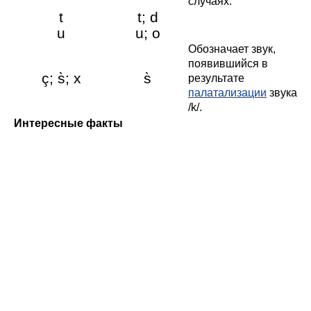
случаях.
t
t; d
u
u; o
Обозначает звук,
появившийся в
ç; s̀; x
s̀
результате
палатализации
звука
/
k
/.
Интересные факты