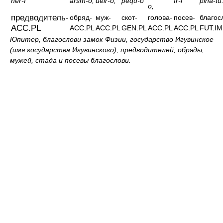
ner-f
arsm-o,
ueir-o,
pequ-o
fr-i
piha-tu
o,
предводитель-
обряд-
муж-
скот-
голова-
посев-
благос
ACC.PL
ACC.PL
ACC.PL
GEN.PL
ACC.PL
ACC.PL
FUT.IM
Юпитер, благослови замок Физии, государство Игувинское
(имя государства Игувинского), предводителей, обряды,
мужей, стада и посевы благослови.