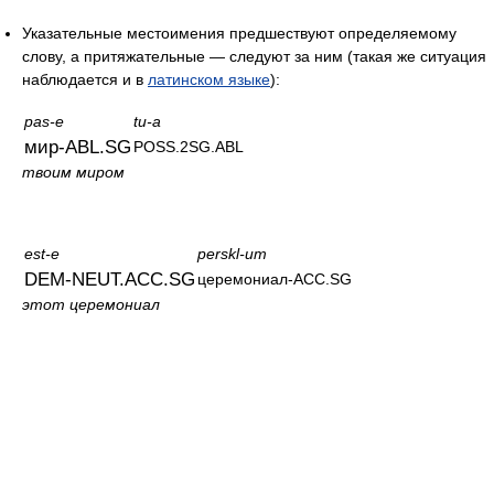
Указательные местоимения предшествуют определяемому
слову, а притяжательные — следуют за ним (такая же ситуация
наблюдается и в
латинском языке
):
pas-e
tu-a
мир-ABL.SG
POSS.2SG.ABL
твоим миром
est-e
perskl-um
DEM-NEUT.ACC.SG
церемониал-ACC.SG
этот церемониал