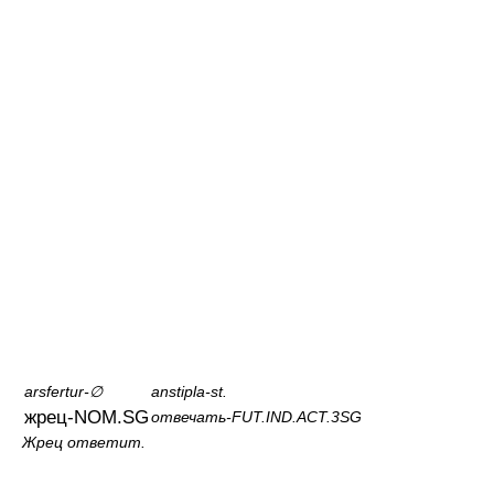
arsfertur-∅
anstipla-st.
жрец-NOM.SG
отвечать-FUT.IND.ACT.3SG
Жрец ответит.