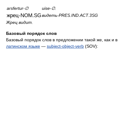
arsfertur-∅
uise-∅.
жрец-NOM.SG
видеть-PRES.IND.ACT.3SG
Жрец видит.
Базовый порядок слов
Базовый порядок слов в предложении такой же, как и в
латинском языке
—
subject-object-verb
(SOV):