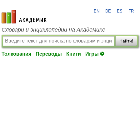
EN
DE
ES
FR
academic.ru
Словари и энциклопедии на Академике
Найти!
Толкования
Переводы
Книги
Игры ⚽