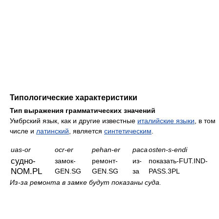
Типологические характеристики
Тип выражения грамматических значений
Умбрский язык, как и другие известные
италийские языки
, в том
числе и
латинский
, является
синтетическим
.
uas-or
ocr-er
pehan-er
paca
osten-s-endi
судно-
замок-
ремонт-
из-
показать-FUT.IND-
NOM.PL
GEN.SG
GEN.SG
за
PASS.3PL
Из-за ремонта в замке будут показаны суда.