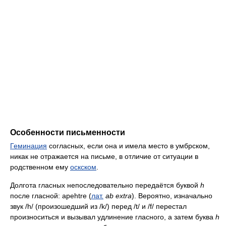
Особенности письменности
Геминация
согласных, если она и имела место в умбрском,
никак не отражается на письме, в отличие от ситуации в
родственном ему
оскском
.
Долгота гласных непоследовательно передаётся буквой
h
после гласной: apehtre (
лат.
ab extra
). Вероятно, изначально
звук /
h
/ (произошедший из /
k
/) перед /
t
/ и /
f
/ перестал
произноситься и вызывал удлинение гласного, а затем буква
h