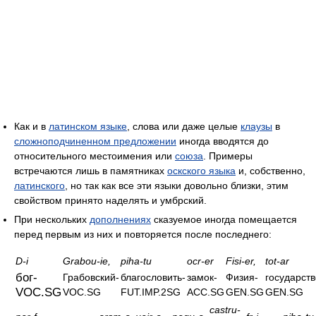
Как и в
латинском языке
, слова или даже целые
клаузы
в
сложноподчиненном предложении
иногда вводятся до
относительного местоимения или
союза
. Примеры
встречаются лишь в памятниках
оскского языка
и, собственно,
латинского
, но так как все эти языки довольно близки, этим
свойством принято наделять и умбрский.
При нескольких
дополнениях
сказуемое иногда помещается
перед первым из них и повторяется после последнего:
D-i
Grabou-ie,
piha-tu
ocr-er
Fisi-er,
tot-ar
бог-
Грабовский-
благословить-
замок-
Физия-
государств
VOC.SG
VOC.SG
FUT.IMP.2SG
ACC.SG
GEN.SG
GEN.SG
castru-