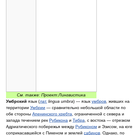
См. также: Проект:Лингвистика
Умбрский
язык (
лат.
lingua umbra
) — язык
умбров
, живших на
территории
Умбрии
— сравнительно небольшой области по
обе стороны
Апенинского хребта
, ограниченной с севера и
запада течением рек
Рубикона
и
Тибра
, с востока — отрезком
Адриатического побережья между
Рубиконом
и Эзисом, на юге
соприкасавшейся с Пикеном и землей
сабинов
. Однако, по