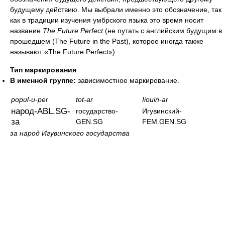
будущему действию. Мы выбрали именно это обозначение, так
как в традиции изучения умбрского языка это время носит
название
The Future Perfect
(не путать с английским будущим в
прошедшем (The Future in the Past), которое иногда также
называют «The Future Perfect»).
Тип маркирования
В именной группе:
зависимостное маркирование.
popul-u-per
tot-ar
Iiouin-ar
народ-ABL.SG-
государство-
Игувинский-
за
GEN.SG
FEM.GEN.SG
за народ Игувинского государства