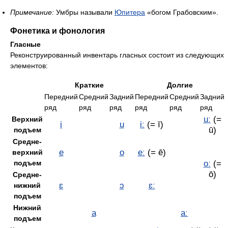
Примечание:
Умбры называли
Юпитера
«богом Грабовским».
Фонетика и фонология
Гласные
Реконструированный инвентарь гласных состоит из следующих
элементов:
Краткие
Долгие
Передний
Средний
Задний
Передний
Средний
Задний
ряд
ряд
ряд
ряд
ряд
ряд
uː
(=
Верхний
i
u
iː
(= ī)
ū)
подъем
Средне-
e
o
eː
(= ē)
верхний
подъем
oː
(=
ō)
Средне-
ɛ
ɔ
ɛː
нижний
подъем
Нижний
a
aː
подъем