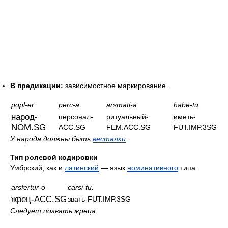
В предикации:
зависимостное маркирование.
popl-er
perc-a
arsmati-a
habe-tu.
народ-
персонал-
ритуальный-
иметь-
NOM.SG
ACC.SG
FEM.ACC.SG
FUT.IMP.3SG
У народа должны быть
весталки
.
Тип ролевой кодировки
Умбрский, как и
латинский
— язык
номинативного
типа.
arsfertur-o
carsi-tu.
жрец-ACC.SG
звать-FUT.IMP.3SG
Следует позвать жреца.