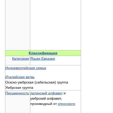
Классификация
Категория
:
Языки Евразии
Индоевропейская семья
Италийская ветвь
Оскско-умбрская (сабельская) группа
Умбрская группа
Письменность
:
латинский алфавит
и
умбрский алфавит,
производный от
этрусского