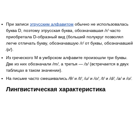
При записи
этрусским алфавитом
обычно не использовалась
буква D, поэтому этрусская буква, обозначавшая
/r/
часто
приобретала D-образный вид (больший полукруг позволял
легче отличать букву, обозначавшую
/r/
от буквы, обозначавшей
/p/
).
Из греческого Μ в умбрском алфавите произошли три буквы.
Две из них обозначали
/m/
, а третья —
/s/
(встречается в двух
таблицах в таком значении).
На письме часто смешивались
/θ/
и
/t/
;
/u/
и
/o/
;
/t/
и
/d/
;
/a/
и
/o/
.
Лингвистическая характеристика