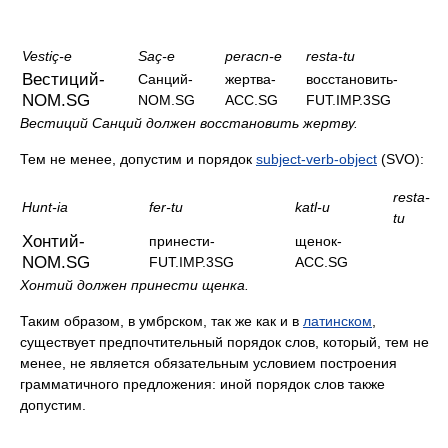
Vestiç-e
Saç-e
peracn-e
resta-tu
Вестиций-
Санций-
жертва-
восстановить-
NOM.SG
NOM.SG
ACC.SG
FUT.IMP.3SG
Вестиций Санций должен восстановить жертву.
Тем не менее, допустим и порядок
subject-verb-object
(SVO):
resta-
Hunt-ia
fer-tu
katl-u
tu
Хонтий-
принести-
щенок-
NOM.SG
FUT.IMP.3SG
ACC.SG
Хонтий должен принести щенка.
Таким образом, в умбрском, так же как и в
латинском
,
существует предпочтительный порядок слов, который, тем не
менее, не является обязательным условием построения
грамматичного предложения: иной порядок слов также
допустим.