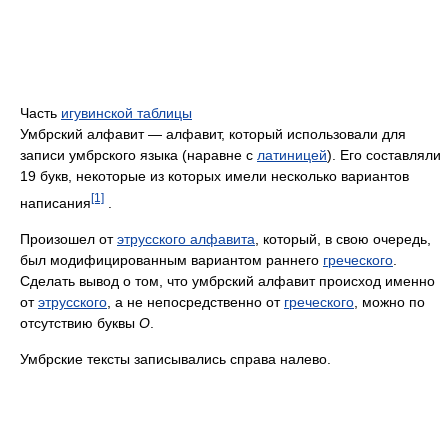
Часть
игувинской таблицы
Умбрский алфавит — алфавит, который использовали для
записи умбрского языка (наравне с
латиницей
). Его составляли
19 букв, некоторые из которых имели несколько вариантов
[1]
написания
.
Произошел от
этрусского алфавита
, который, в свою очередь,
был модифицированным вариантом раннего
греческого
.
Сделать вывод о том, что умбрский алфавит происход именно
от
этрусского
, а не непосредственно от
греческого
, можно по
отсутствию буквы
O
.
Умбрские тексты записывались справа налево.