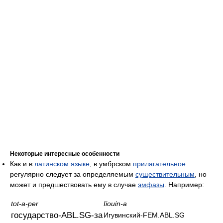
Некоторые интересные особенности
Как и в
латинском языке
, в умбрском
прилагательное
регулярно следует за определяемым
существительным
, но
может и предшествовать ему в случае
эмфазы
. Например:
tot-a-per
Iiouin-a
государство-ABL.SG-за
Игувинский-FEM.ABL.SG