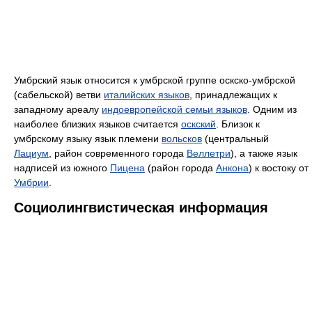
Умбрский язык относится к умбрской группе оскско-умбрской
(сабельской) ветви
италийских языков
, принадлежащих к
западному ареалу
индоевропейской семьи языков
. Одним из
наиболее близких языков считается
оскский
. Близок к
умбрскому языку язык племени
вольсков
(центральный
Лациум
, район современного города
Веллетри
), а также язык
надписей из южного
Пицена
(район города
Анкона
) к востоку от
Умбрии
.
Социолингвистическая информация