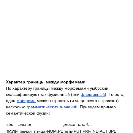
Характер границы между морфемами
По характеру границы между морфемами умбрский
классифицируют как фузионный (или
флективный
). То есть,
одна
морфема
может выражать (и чаще всего выражает)
несколько
грамматических значений
. Приведем пример
семантической фузии:
sue
ancl-ar
procan-urent…
если
певчая_птица-NOM.PL
петь-FUT.PRF.IND.ACT.3PL