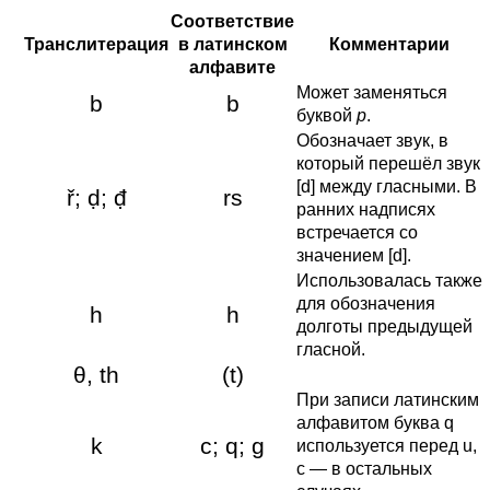
Соответствие
Транслитерация
в латинском
Комментарии
алфавите
Может заменяться
b
b
буквой
p
.
Обозначает звук, в
который перешёл звук
[
d
] между гласными. В
ř; ḍ; đ̣
rs
ранних надписях
встречается со
значением [
d
].
Использовалась также
для обозначения
h
h
долготы предыдущей
гласной.
θ, th
(t)
При записи латинским
алфавитом буква q
k
c; q; g
используется перед u,
c — в остальных