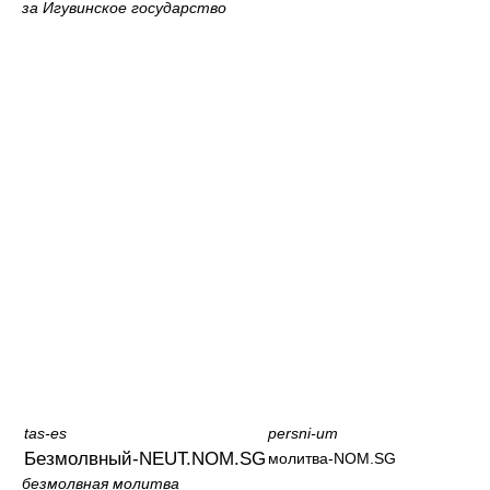
за Игувинское государство
tas-es
persni-um
Безмолвный-NEUT.NOM.SG
молитва-NOM.SG
безмолвная молитва