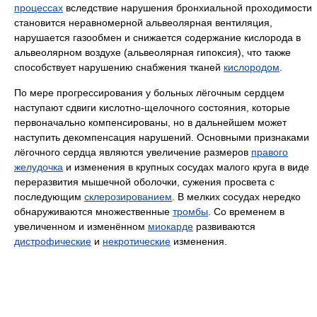
процессах
вследствие нарушения бронхиальной проходимости
становится неравномерной альвеолярная вентиляция,
нарушается газообмен и снижается содержание кислорода в
альвеолярном воздухе (альвеолярная гипоксия), что также
способствует нарушению снабжения тканей
кислородом
.
По мере прогрессирования у больных лёгочным сердцем
наступают сдвиги кислотно-щелочного состояния, которые
первоначально компенсированы, но в дальнейшем может
наступить декомпенсация нарушений. Основными признаками
лёгочного сердца являются увеличение размеров
правого
желудочка
и изменения в крупных сосудах малого круга в виде
переразвития мышечной оболочки, сужения просвета с
последующим
склерозированием
. В мелких сосудах нередко
обнаруживаются множественные
тромбы
. Со временем в
увеличенном и изменённом
миокарде
развиваются
дистрофические
и
некротические
изменения.