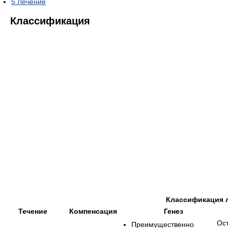
5
Лечение
Классификация
Классификация л
Течение
Компенсация
Генез
Ост
Преимущественно