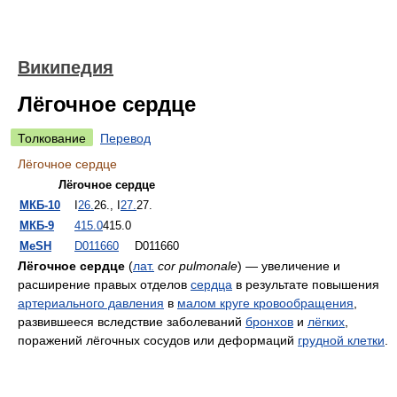
Википедия
Лёгочное сердце
Толкование
Перевод
Лёгочное сердце
Лёгочное сердце
МКБ-10
I
26.
26.
, I
27.
27.
МКБ-9
415.0
415.0
MeSH
D011660
D011660
Лёгочное сердце
(
лат.
cor pulmonale
) — увеличение и
расширение правых отделов
сердца
в результате повышения
артериального давления
в
малом круге кровообращения
,
развившееся вследствие заболеваний
бронхов
и
лёгких
,
поражений лёгочных сосудов или деформаций
грудной клетки
.