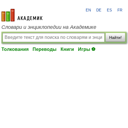
EN
DE
ES
FR
academic.ru
Словари и энциклопедии на Академике
Найти!
Толкования
Переводы
Книги
Игры ⚽