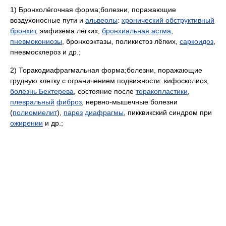
1) Бронхолёгочная форма;болезни, поражающие
воздухоносные пути и
альвеолы
:
хронический обструктивный
бронхит
, эмфизема лёгких,
бронхиальная астма
,
пневмокониозы
, бронхоэктазы, поликистоз лёгких,
саркоидоз
,
пневмосклероз и др.;
2) Торакодиафрагмальная форма;болезни, поражающие
грудную клетку с ограничением подвижности: кифосколиоз,
болезнь Бехтерева
, состояние после
торакопластики
,
плевральный
фиброз
, нервно-мышечные болезни
(
полиомиелит
),
парез
диафрагмы
, пикквикский синдром при
ожирении
и др.;