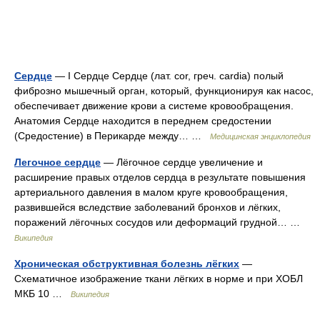
Сердце
— I Сердце Сердце (лат. соr, греч. cardia) полый
фиброзно мышечный орган, который, функционируя как насос,
обеспечивает движение крови а системе кровообращения.
Анатомия Сердце находится в переднем средостении
(Средостение) в Перикарде между… …
Медицинская энциклопедия
Легочное сердце
— Лёгочное сердце увеличение и
расширение правых отделов сердца в результате повышения
артериального давления в малом круге кровообращения,
развившейся вследствие заболеваний бронхов и лёгких,
поражений лёгочных сосудов или деформаций грудной… …
Википедия
Хроническая обструктивная болезнь лёгких
—
Схематичное изображение ткани лёгких в норме и при ХОБЛ
МКБ 10 …
Википедия