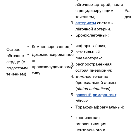
лёгочных артерий, часто
с рецидивирующим
Раз
течением;
де
артерииты
системы
лёгочной артерии.
Бронхолёгочный:
инфаркт лёгких;
Компенсированное;
Острое
вегетильный
Декомпенсированное
лёгочное
пневмоторакс;
по
сердце (с
распространённая
правожелудочковому
подострым
острая пневмония;
типу.
течением)
тяжёлое течение
бронхиальной астмы
(
status astmaticus
);
раковый
лимфангоит
лёгких.
Торакодиафрагмальный:
хроническая
гиповентиляция
центрального и