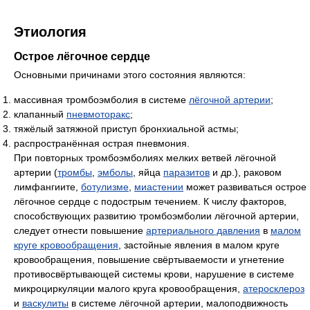
Этиология
Острое лёгочное сердце
Основными причинами этого состояния являются:
массивная тромбоэмболия в системе
лёгочной артерии
;
клапанный
пневмоторакс
;
тяжёлый затяжной приступ бронхиальной астмы;
распространённая острая пневмония.
При повторных тромбоэмболиях мелких ветвей лёгочной
артерии (
тромбы
,
эмболы
, яйца
паразитов
и др.), раковом
лимфангиите,
ботулизме
,
миастении
может развиваться острое
лёгочное сердце с подострым течением. К числу факторов,
способствующих развитию тромбоэмболии лёгочной артерии,
следует отнести повышение
артериального давления
в
малом
круге кровообращения
, застойные явления в малом круге
кровообращения, повышение свёртываемости и угнетение
противосвёртывающей системы крови, нарушение в системе
микроциркуляции малого круга кровообращения,
атеросклероз
и
васкулиты
в системе лёгочной артерии, малоподвижность