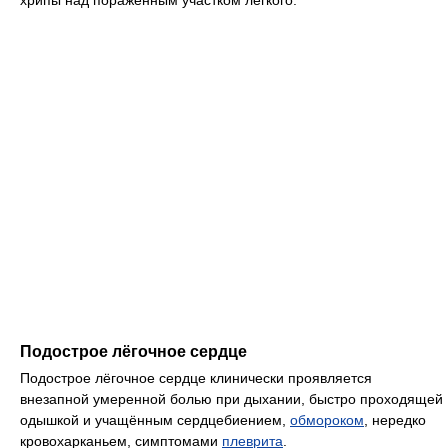
хрипы над поражённым участком лёгкого.
Подострое лёгочное сердце
Подострое лёгочное сердце клинически проявляется
внезапной умеренной болью при дыхании, быстро проходящей
одышкой и учащённым сердцебиением,
обмороком
, нередко
кровохарканьем, симптомами
плеврита
.