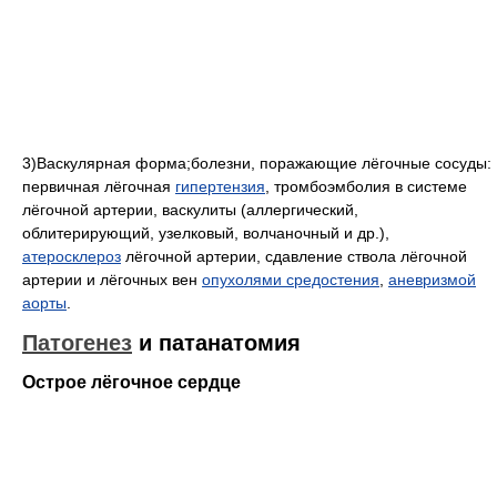
3)Васкулярная форма;болезни, поражающие лёгочные сосуды:
первичная лёгочная
гипертензия
, тромбоэмболия в системе
лёгочной артерии, васкулиты (аллергический,
облитерирующий, узелковый, волчаночный и др.),
атеросклероз
лёгочной артерии, сдавление ствола лёгочной
артерии и лёгочных вен
опухолями средостения
,
аневризмой
аорты
.
Патогенез
и патанатомия
Острое лёгочное сердце