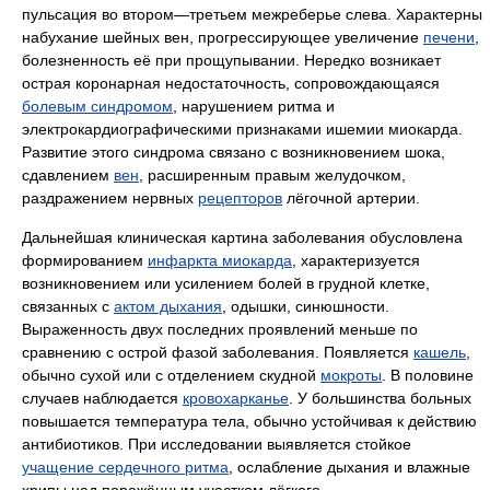
пульсация во втором—третьем межреберье слева. Характерны
набухание шейных вен, прогрессирующее увеличение
печени
,
болезненность её при прощупывании. Нередко возникает
острая коронарная недостаточность, сопровождающаяся
болевым синдромом
, нарушением ритма и
электрокардиографическими признаками ишемии миокарда.
Развитие этого синдрома связано с возникновением шока,
сдавлением
вен
, расширенным правым желудочком,
раздражением нервных
рецепторов
лёгочной артерии.
Дальнейшая клиническая картина заболевания обусловлена
формированием
инфаркта миокарда
, характеризуется
возникновением или усилением болей в грудной клетке,
связанных с
актом дыхания
, одышки, синюшности.
Выраженность двух последних проявлений меньше по
сравнению с острой фазой заболевания. Появляется
кашель
,
обычно сухой или с отделением скудной
мокроты
. В половине
случаев наблюдается
кровохарканье
. У большинства больных
повышается температура тела, обычно устойчивая к действию
антибиотиков. При исследовании выявляется стойкое
учащение сердечного ритма
, ослабление дыхания и влажные