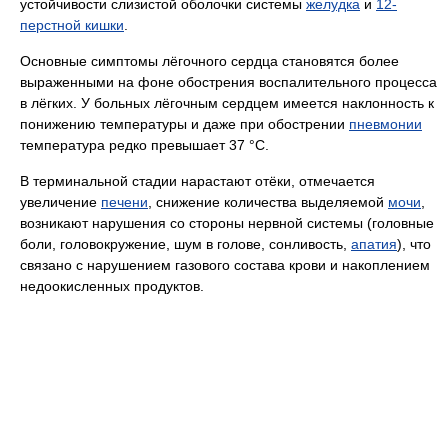
устойчивости слизистой оболочки системы
желудка
и
12-
перстной кишки
.
Основные симптомы лёгочного сердца становятся более
выраженными на фоне обострения воспалительного процесса
в лёгких. У больных лёгочным сердцем имеется наклонность к
понижению температуры и даже при обострении
пневмонии
температура редко превышает 37 °C.
В терминальной стадии нарастают отёки, отмечается
увеличение
печени
, снижение количества выделяемой
мочи
,
возникают нарушения со стороны нервной системы (головные
боли, головокружение, шум в голове, сонливость,
апатия
), что
связано с нарушением газового состава крови и накоплением
недоокисленных продуктов.