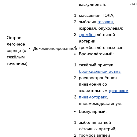
ле
васкулярный:
массивная ТЭЛА;
эмболия
газовая
,
жировая, опухолевая;
тромбоз
лёгочной
Острое
артерии;
лёгочное
тромбоз лёгочных вен.
Декомпенсированное
сердце (с
Бронхолёгочный:
тяжёлым
течением)
тяжёлый приступ
бронхиальной астмы
;
распространённая
пневмония со
значительным
цианозом
;
пневмоторакс
,
пневмомедиастинум.
Васкулярный:
эмболия ветвей
лёгочных артерий;
тромбоз ветвей