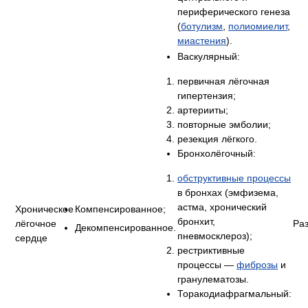
периферического генеза
(
ботулизм
,
полиомиелит
,
миастения
).
Васкулярный:
первичная лёгочная
гипертензия;
артерииты;
повторные эмболии;
резекция лёгкого.
Бронхолёгочный:
обструктивные процессы
в бронхах (эмфизема,
астма, хронический
Хроническое
Компенсированное;
бронхит,
лёгочное
Раз
Декомпенсированное.
пневмосклероз);
сердце
рестриктивные
процессы —
фиброзы
и
гранулематозы.
Торакодиафрагмальный: