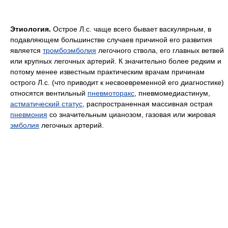
Этиология.
Острое Л.с. чаще всего бывает васкулярным, в
подавляющем большинстве случаев причиной его развития
является
тромбоэмболия
легочного ствола, его главных ветвей
или крупных легочных артерий. К значительно более редким и
потому менее известным практическим врачам причинам
острого Л.с. (что приводит к несвоевременной его диагностике)
относятся вентильный
пневмоторакс
, пневмомедиастинум,
астматический статус
, распространенная массивная острая
пневмония
со значительным цианозом, газовая или жировая
эмболия
легочных артерий.