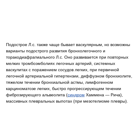
Подострое Л.с. также чаще бывает васкулярным, но возможны
варианты подострого развития бронхолегочного и
торакодиафрагмального Л.с. Оно развивается при повторных
мелких тромбоэмболиях легочных артерий, системных
васкулитах с поражением сосудов легких, при первичной
легочной артериальной гипертензии, диффузном бронхиолите,
тяжелом течении бронхиальной астмы, лимфогенном
карциноматозе легких, быстро прогрессирующем течении
фиброзирующего альвеолита (
синдром
Хаммена — Рича),
массивных плевральных выпотах (при мезотелиоме плевры).