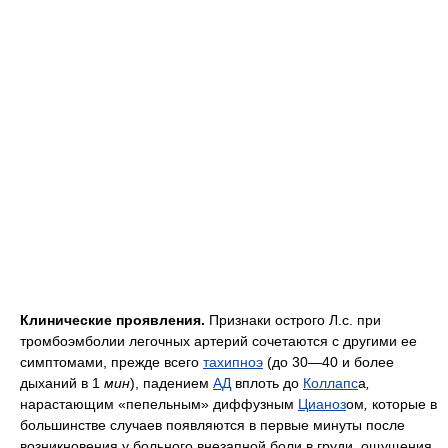
Клинические проявления.
Признаки острого Л.с. при
тромбоэмболии легочных артерий сочетаются с другими ее
симптомами, прежде всего
тахипноэ
(до 30—40 и более
дыханий в 1
мин
), падением
АД
вплоть до
Коллапс
а
,
нарастающим «пепельным» диффузным
Цианоз
ом
,
которые в
большинстве случаев появляются в первые минуты после
возникновения у больного внезапной боли в груди, ощущения