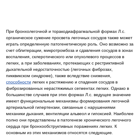
При бронхолегочной и торакодиафрагмальной формах Л.с.
органическое сужение просвета легочных сосудов также может
играть определенную патогенетическую роль. Оно возможно за
счет облитерации, микротромбоза и сдавления сосудов в зонах
воспаления, склеротического или опухолевого процессов в
легких, а при заболеваниях, протекающих с рестриктивной
дыхательной недостаточностью (легочных фиброзах,
пикквикском синдроме), также вследствие снижения,
способности
легких к растяжению и спадения сосудов в
фиброзированных нерастяжимых сегментах легких. Однако в
большинстве случаев при этих формах Л.с. ведущее значение
имеют функциональные механизмы формирования легочной
артериальной гипертензии, связанные с нарушениями
механики дыхания, вентиляции альвеол и гипоксией. Наиболее
полно они представлены в патогенезе хронического легочного
сердца при бронхообструктивных поражениях легких. К
основным из этих механизмов относятся следующие.