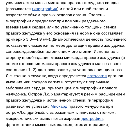
увеличивается масса миокарда правого желудочка сердца
(развивается
гипертрофия
) и в той или иной степени
возрастает объем правых отделов органа. Степень
гипертрофии определяют при помощи раздельного
взвешивания сердца или по увеличению толщины стенки
правого желудочка у его основания (в норме она составляет
примерно 3,3—4,9
мм
). Диагностическая ценность последнего
показателя снижается по мере дилатации правого желудочка,
сопровождающейся истончением его стенки. Изменение в
сторону преобладания массы миокарда правого желудочка (в
норме отношение массы правого желудочка к массе левого
составляет 1: 2) дает основание для установления диагноза
Л.с. только в случаях, когда определяется
патология
органов
дыхания или сосудов легких и отсутствуют первичные
заболевания сердца, приводящие к гипертрофии правого
желудочка. Острое Л.с. характеризуется резким расширением
правого желудочка и истонченном стенки; гипертрофия
развиться не успевает.
Миокард
правого желудочка при
остромЛ.с, дряблый, с выраженным глинистым оттенком;
микроскопически выявляются жировая
дистрофия
,
фрагментация мышечных волокон, отек интерстиция,