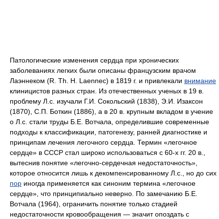
Патологические изменения сердца при хронических
заболеваниях легких были описаны французским врачом
Лаэннеком (R. Th. Н. Laennec) в 1819 г. и привлекали
внимание
клиницистов разных стран. Из отечественных ученых в 19 в.
проблему Л.с. изучали Г.И. Сокольский (1838), Э.И. Изаксон
(1870), С.П. Боткин (1886), а в 20 в. крупным вкладом в учение
о Л.с. стали труды Б.Е. Вотчала, определившие современные
подходы к классификации, патогенезу, ранней диагностике и
принципам лечения легочного сердца. Термин «легочное
сердце» в СССР стал широко использоваться с 60-х гг. 20 в.,
вытеснив понятие «легочно-сердечная недостаточность»,
которое относится лишь к декомпенсированному Л.с., но до сих
пор
иногда применяется как синоним термина «легочное
сердце», что принципиально неверно. По замечанию Б.Е.
Вотчала (1964), ограничить понятие только стадией
недостаточности кровообращения — значит опоздать с