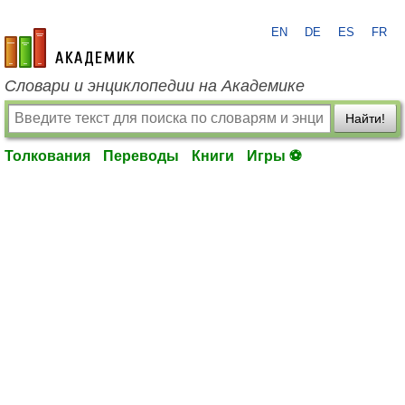
EN
DE
ES
FR
academic.ru
Словари и энциклопедии на Академике
Найти!
Толкования
Переводы
Книги
Игры ⚽