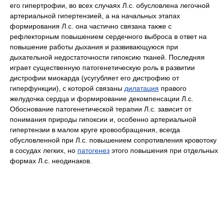
его гипертрофии, во всех случаях Л.с. обусловлена легочной
артериальной гипертензией, а на начальных этапах
формирования Л.с. она частично связана также с
рефлекторным повышением сердечного выброса в ответ на
повышение работы дыхания и развивающуюся при
дыхательной недостаточности гипоксию тканей. Последняя
играет существенную патогенетическую роль в развитии
дистрофии миокарда (усугубляет его дистрофию от
гиперфункции), с которой связаны
дилатация
правого
желудочка сердца и формирование декомпенсации Л.с.
Обоснование патогенетической терапии Л.с. зависит от
понимания природы гипоксии и, особенно артериальной
гипертензии в малом круге кровообращения, всегда
обусловленной при Л.с. повышением сопротивления кровотоку
в сосудах легких, но
патогенез
этого повышения при отдельных
формах Л.с. неодинаков.