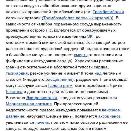
нехватки воздуха либо обморока или других вариантов
начальных проявлений тромбоэмболии (см.
Тромбоэмболия
легочных артерий (
Тромбоэмболия лёгочных артерий
))
.
В
зависимости от калибра пораженного сосуда выраженность
проявлений острого Л.с. колеблется от обнаруживаемых
преимущественно только по изменениям
ЭКГ
до
многосимптомной клинической картины, включающей острое
развитие правожелудочковой сердечной недостаточности (если
в ближайшие минуты не наступает
смерть
от асистолии или
фибрилляции желудочков сердца). Характерны расширение
границ относительной и абсолютной тупости сердца,
тахикардия
, резкое усиление и акцент II тона
над
легочным
стволом (иногда его
расщепление
), раздвоение I тона сердца;
могут выслушиваться
Галопа ритм
,
маятникообразный ритм
(
систола
и диастола по длительности не различимы).
Возможна
Экстрасистолия
;
в редких случаях развивается
Мерцательная аритмия
.
При прогрессирующей
недостаточности правого желудочка повышается
венозное
давление
, набухают шейные вены, появляется
акроцианоз
,
увеличивается
печень
, при этом из-за быстрого растяжения ее
капсулы нередко возникают сильные боли в правом