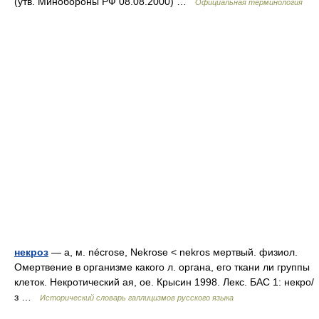
(утв. Минобороны РФ 08.08.2000) …
Официальная терминология
некроз
— а, м. nécrose, Nekrose < nekros мертвый. физиол.
Омертвение в организме какого л. органа, его ткани ли группы
клеток. Некротический ая, ое. Крысин 1998. Лекс. БАС 1: некро/
з …
Исторический словарь галлицизмов русского языка