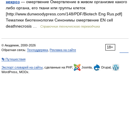
некроз
— омертвение Омертвление в живом организме какого
либо органа, его ткани или группы клеток
[http://www.dunwoodypress.com/148/PDF/Biotech Eng Rus.pdf]
Тематики биотехнологии Синонимы омертвение EN cell
deathnecrosis …
Справочник технического переводчика
© Академик, 2000-2026
18+
Обратная связь:
Техподдержка
,
Реклама на сайте
👣 Путешествия
Экспорт словарей на сайты
, сделанные на PHP,
Joomla,
Drupal,
WordPress, MODx.