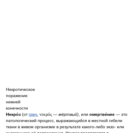
Некротическое
поражение
нижней
конечности
Некро́з
(от
греч.
νεκρός
—
мёртвый
), или
омертве́ние
— это
патологический процесс, выражающийся в местной гибели
ткани в живом организме в результате какого-либо экзо- или
эндогенного её повреждения. Некроз проявляется в