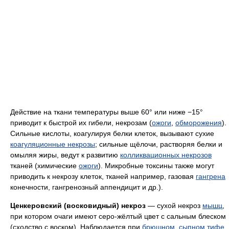
Действие на ткани температуры выше 60° или ниже −15°
приводит к быстрой их гибели, некрозам (
ожоги
,
обморожения
).
Сильные кислоты, коагулируя белки клеток, вызывают сухие
коагуляционные некрозы
; сильные щёлочи, растворяя белки и
омыляя жиры, ведут к развитию
колликвационных некрозов
тканей (химические
ожоги
). Микробные токсины также могут
приводить к некрозу клеток, тканей например, газовая
гангрена
конечности, гангренозный аппендицит и др.).
Ценкеровский (восковидный) некроз
— сухой некроз
мышц
,
при котором очаги имеют серо-жёлтый цвет с сальным блеском
(сходство с воском). Наблюдается при
брюшном
,
сыпном тифе
,