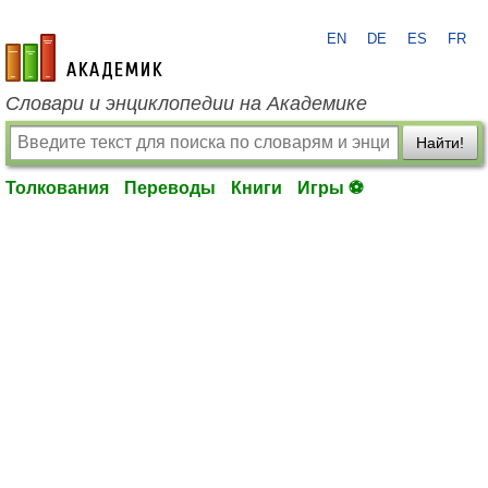
EN
DE
ES
FR
academic.ru
Словари и энциклопедии на Академике
Найти!
Толкования
Переводы
Книги
Игры ⚽