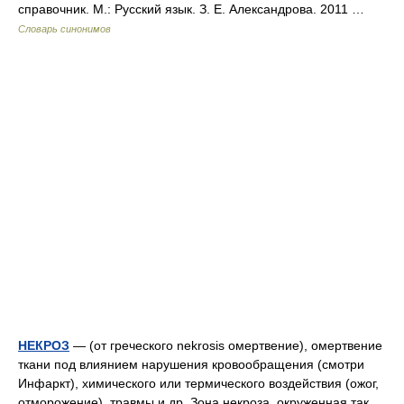
справочник. М.: Русский язык. З. Е. Александрова. 2011 …
Словарь синонимов
НЕКРОЗ
— (от греческого nekrosis омертвение), омертвение
ткани под влиянием нарушения кровообращения (смотри
Инфаркт), химического или термического воздействия (ожог,
отморожение), травмы и др. Зона некроза, окруженная так