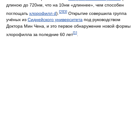
длиною до 720нм, что на 10нм «длиннее», чем способен
[2]
[3]
поглощать
хлорофилл d
).
Открытие совершила группа
учёных из
Сиднейского университета
под руководством
Доктора Мин Чена, и это первое обнаружение новой формы
[1]
хлорофилла за поледние 60 лет
.