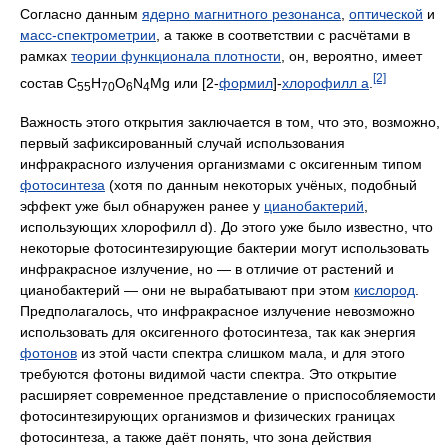
Согласно данным
ядерно магнитного резонанса
,
оптической
и
масс-спектрометрии
, а также в соответствии с расчётами в
рамках
теории функционала плотности
, он, вероятно, имеет
[2]
состав C
H
O
N
Mg или [2-
формил
]-
хлорофилл a
.
55
70
6
4
Важность этого открытия заключается в том, что это, возможно,
первый зафиксированный случай использования
инфракрасного излучения организмами с оксигенным типом
фотосинтеза
(хотя по данным некоторых учёных, подобный
эффект уже был обнаружен ранее у
цианобактерий
,
использующих хлорофилл d). До этого уже было известно, что
некоторые фотосинтезирующие бактерии могут использовать
инфракрасное излучение, но — в отличие от растений и
цианобактерий — они не вырабатывают при этом
кислород
.
Предполагалось, что инфракрасное излучение невозможно
использовать для оксигенного фотосинтеза, так как энергия
фотонов
из этой части спектра слишком мала, и для этого
требуются фотоны видимой части спектра. Это открытие
расширяет современное представление о приспособляемости
фотосинтезирующих организмов и физических границах
фотосинтеза, а также даёт понять, что зона действия