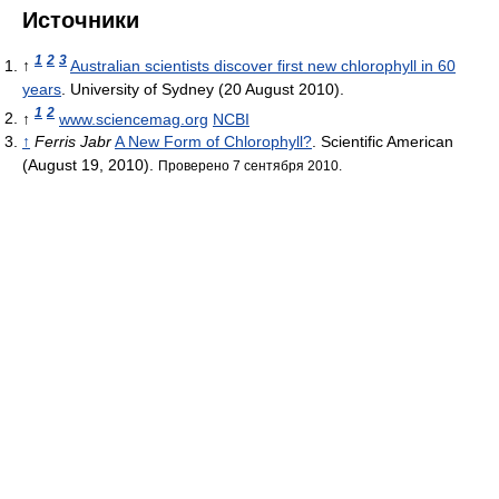
Источники
1
2
3
↑
Australian scientists discover first new chlorophyll in 60
years
. University of Sydney (20 August 2010).
1
2
↑
www.sciencemag.org
NCBI
↑
Ferris Jabr
A New Form of Chlorophyll?
. Scientific American
(August 19, 2010).
Проверено 7 сентября 2010.