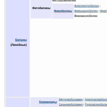
Фитохромобилин
Фикоэритробилин
·
Фитобилины
Фикобилины
Фикоцианобилин
·
Фико
Фиковиолобилин
Биланы
(Линейные)
Метилкобаламин
·
Аденозилкобал
Корриноиды
Цианокобаламин
·
Гидроксокобал