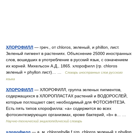
ХЛОРОФИЛЛ
— греч., от chloros, зеленый, и phillon, лист.
Зеленый пигмент в растениях. Объяснение 25000 иностранных
слов, вошедших в употребление в русский язык, с означением
их корней. Михельсон А.Д., 1865. хлорофилл (гр. chloros
зеленый + phyllon лист)… …
Словарь иностранных слов русского
языка
ХЛОРОФИЛЛ
— ХЛОРОФИЛЛ, группа зеленых пигментов,
содержащихся в ХЛОРОПЛАСТАХ растений и ВОДОРОСЛЕЙ,
которые поглощают свет, необходимый для ФОТОСИНТЕЗА.
Есть пять типов хлорофилла: «а» содержится во всех
фотосинтезирующих организмах, кроме бактерий, «b» в… …
Научно-технический энциклопедический словарь
хлорофилл
— а, м. chlorophylle f.<гр. chloros зеленый + phyllon