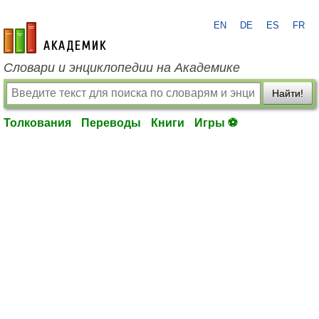
EN
DE
ES
FR
academic.ru
Словари и энциклопедии на Академике
Найти!
Толкования
Переводы
Книги
Игры ⚽