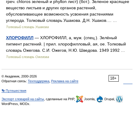
греч. chloros зеленый и phyllon лист) (бот.). Зеленое красящее
вещество листьев и других органов растений,
обусловливающее возможность усвоения растениями
углерода. Толковый словарь Ушакова. Д.Н. Ушаков.… …
Толковый словарь Ушакова
ХЛОРОФИЛЛ
— ХЛОРОФИЛЛ, а, муж. (спец.). Зелёный
пигмент растений. | прил. хлорофилловый, ая, ое. Толковый
словарь Ожегова. С.И. Ожегов, Н.Ю. Шведова. 1949 1992 …
Толковый словарь Ожегова
© Академик, 2000-2026
18+
Обратная связь:
Техподдержка
,
Реклама на сайте
👣 Путешествия
Экспорт словарей на сайты
, сделанные на PHP,
Joomla,
Drupal,
WordPress, MODx.