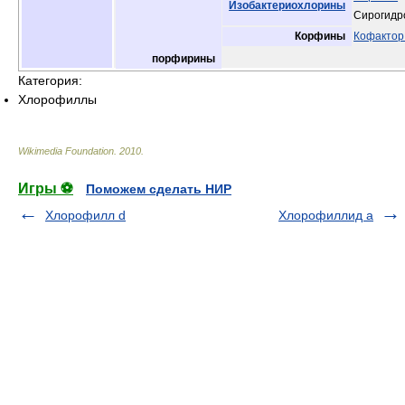
Изобактериохлорины
Сирогидр
Корфины
Кофактор
порфирины
Категория:
Хлорофиллы
Wikimedia Foundation
.
2010
.
Игры ⚽
Поможем сделать НИР
Хлорофилл d
Хлорофиллид a