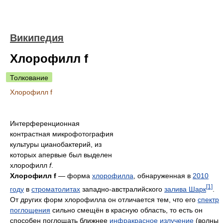
Википедия
Хлорофилл f
Толкование
Хлорофилл f
Интерференционная
контрастная микрофотография
культуры цианобактерий, из
которых апервые был выделен
хлорофилл
f
.
Хлорофилл f
— форма
хлорофилла
, обнаруженная в
2010
[1]
году
в
строматолитах
западно-австралийского
залива Шарк
.
От других форм хлорофилла он отличается тем, что его
спектр
поглощения
сильно смещён в красную область, то есть он
способен поглощать ближнее
инфракрасное излучение
(волны