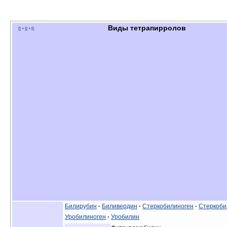
Виды тетрапирролов
п
о
р
•
•
Билирубин
·
Биливердин
·
Стеркобилиноген
·
Стеркоби
Уробилиноген
·
Уробилин